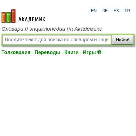
EN
DE
ES
FR
academic.ru
Словари и энциклопедии на Академике
Найти!
Толкования
Переводы
Книги
Игры ⚽