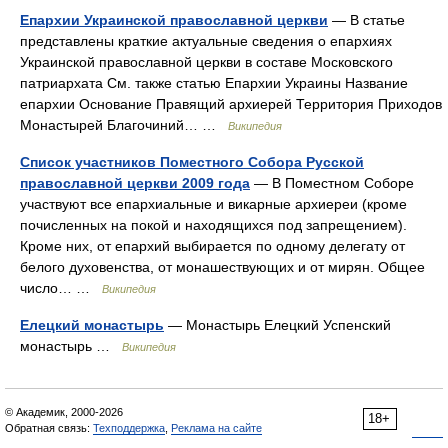
Епархии Украинской православной церкви
— В статье
представлены краткие актуальные сведения о епархиях
Украинской православной церкви в составе Московского
патриархата См. также статью Епархии Украины Название
епархии Основание Правящий архиерей Территория Приходов
Монастырей Благочиний… …
Википедия
Список участников Поместного Собора Русской
православной церкви 2009 года
— В Поместном Соборе
участвуют все епархиальные и викарные архиереи (кроме
почисленных на покой и находящихся под запрещением).
Кроме них, от епархий выбирается по одному делегату от
белого духовенства, от монашествующих и от мирян. Общее
число… …
Википедия
Елецкий монастырь
— Монастырь Елецкий Успенский
монастырь …
Википедия
© Академик, 2000-2026
18+
Обратная связь:
Техподдержка
,
Реклама на сайте