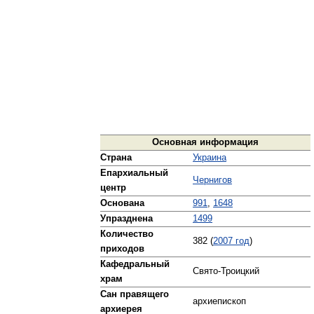
Основная информация
Страна
Украина
Епархиальный
Чернигов
центр
Основана
991
,
1648
Упразднена
1499
Количество
382 (
2007 год
)
приходов
Кафедральный
Свято-Троицкий
храм
Сан правящего
архиепископ
архиерея