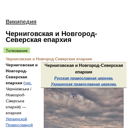
Википедия
Черниговская и Новгород-
Северская епархия
Толкование
Черниговская и Новгород-Северская епархия
Черниговская и
Черниговская и Новгород-Северская
Новгород-
епархия
Северская
Русская православная церковь
епархия
(
укр.
Украинская православная церковь
Чернігівська і
Новгород-
Сіверська
єпархія
) —
епархия
Украинской
Православной