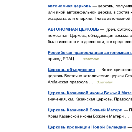
автономная церковь
— церковь, получивш
или иной автокефальной церкви, в состав
экзархата или епархии. Глава автономно
АВТОНОМНАЯ ЦЕРКОВЬ
— [греч. αὐτόνο
поместная Церковь, обладающая весьма ш
было известно и в древности, и в среднев
Российская православная автономная 
приход РПАЦ …
Википедия
Церковь объединения
— Ветви христиан
церковь Восточно католические церкви С
Албанская правосла …
Википедия
Церковь Казанской иконы Божьей Мате
значения, см. Казанская церковь. Право
Церковь Казанской Божьей Матери
— Пр
Храм Казанской иконы Божией Матери 
Церковь провинции Новой Зеландии
— 