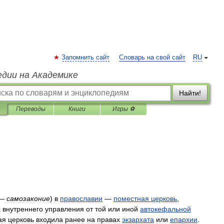
Запомнить сайт
Словарь на свой сайт
RU
едии на Академике
Найти!
Переводы
Книги
Игры ⚽
—
самозаконие
)
в
православии
—
поместная
церковь
,
х
внутреннего
управления
от
той
или
иной
автокефальной
ая
церковь
входила
ранее
на
правах
экзархата
или
епархии
.