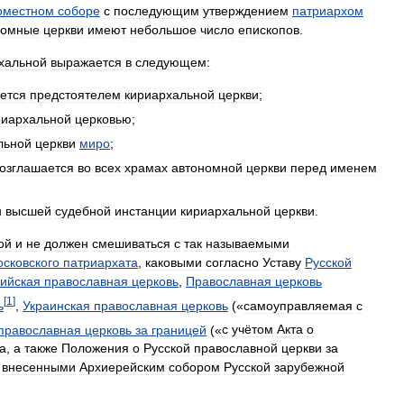
оместном
соборе
с
последующим
утверждением
патриархом
номные
церкви
имеют
небольшое
число
епископов
.
хальной
выражается
в
следующем:
ется
предстоятелем
кириархальной
церкви
;
риархальной
церковью
;
льной
церкви
миро
;
озглашается
во
всех
храмах
автономной
церкви
перед
именем
н
высшей
судебной
инстанции
кириархальной
церкви
.
ой
и
не
должен
смешиваться
с
так
называемыми
сковского
патриархата
,
каковыми
согласно
Уставу
Русской
ийская
православная
церковь
,
Православная
церковь
[
1
]
ь
,
Украинская
православная
церковь
(«
самоуправляемая
с
православная
церковь
за
границей
(«
с
учётом
Акта
о
а
,
а
также
Положения
о
Русской
православной
церкви
за
,
внесенными
Архиерейским
собором
Русской
зарубежной