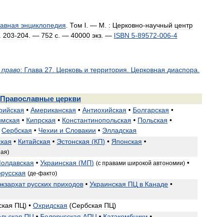
авная
энциклопедия
.
Том
I
. —
М
.
:
Церковно
-
научный
центр
.
203
-
204
. —
752
с
. —
40000
экз
. —
ISBN
5
-
89572
-
006
-
4
право
:
Глава
27
.
Церковь
и
территория
.
Церковная
диаспора
.
Православные
церкви
рийская
•
Американская
•
Антиохийская
•
Болгарская
•
имская
•
Кипрская
•
Константинопольская
•
Польская
•
Сербская
•
Чехии
и
Словакии
•
Элладская
кая
•
Китайская
•
Эстонская
(
КП
)
•
Японская
•
ная
)
олдавская
•
Украинская
(
МП
)
•
(
с
правами
широкой
автономии
)
русская
(
де
-
факто
)
экзархат
русских
приходов
•
Украинская
ПЦ
в
Канаде
•
ская
ПЦ
) •
Охридская
(
Сербская
ПЦ
)
ольская
ПЦ
•
Белорусская
АПЦ
•
Катакомбники
•