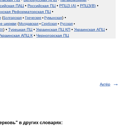
сийская
ПАЦ
•
Российская
ПЦ
•
РПЦЗ
(
А
)
•
РПЦЗ
(
В
)
•
инская
Реформаторская
ПЦ
•
и
(
) •
Болгарская
•
Греческие
•
Румынская
ые
церкви
(
Молдавская
•
Сербская
•
Русская
•
) •
Турецкая
ПЦ
•
Украинская
ПЦ
КП
•
Украинская
АПЦ
•
ПХ
Украинская
АПЦ
К
•
Черногорская
ПЦ
Актёр
ерковь" в других словарях: