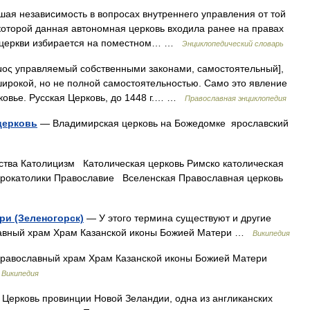
ая независимость в вопросах внутреннего управления от той
 которой данная автономная церковь входила ранее на правах
й церкви избирается на поместном… …
Энциклопедический словарь
μος управляемый собственными законами, самостоятельный],
ирокой, но не полной самостоятельностью. Само это явление
ековье. Русская Церковь, до 1448 г.… …
Православная энциклопедия
церковь
— Владимирская церковь на Божедомке ярославский
ства Католицизм Католическая церковь Римско католическая
тарокатолики Православие Вселенская Православная церковь
ри (Зеленогорск)
— У этого термина существуют и другие
славный храм Храм Казанской иконы Божией Матери …
Википедия
авославный храм Храм Казанской иконы Божией Матери
…
Википедия
Церковь провинции Новой Зеландии, одна из англиканских