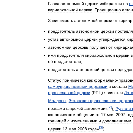
Глава
автономной
церкви
избирается
на
п
кириархальной
церкви
.
Традиционно
авто
Зависимость
автономной
церкви
от
кириар
предстоятель
автономной
церкви
поставля
устав
автономной
церкви
утверждается
ки
автономная
церковь
получает
от
кириарха
имя
предстоятеля
кириархальной
церкви
в
её
предстоятеля
;
предстоятель
автономной
церкви
подсуде
Статус
понимается
как
формально
-
правов
самоуправляемыми
церквями
в
составе
Мо
православной
церкви
(
РПЦ
)
являются
Латв
Молдовы
,
Эстонская
православная
церков
[
2
]
правами
широкой
автономии
»
),
Русская
каноническом
общении
от
17
мая
2007
год
границей
с
изменениями
и
дополнениями
[
3
]
церкви
13
мая
2008
года
»
).