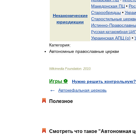
Македонская
ПЦ
•
Рос
Старообрядцы
•
Укра
Неканонические
Старостильные
церкв
юрисдикции
Истинно
-
Православн
Русская
катакомбная
ЦИ
Украинская
АПЦ
(
о
)
•
Категория:
Автономные
православные
церкви
Wikimedia
Foundation
.
2010
.
Игры ⚽
Нужно решить контрольную?
Автокефальная церковь
Полезное
Смотреть что такое "Автономная ц