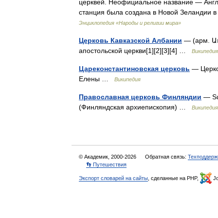
церквей. Неофициальное название — Англ
станция была создана в Новой Зеландии 
Энциклопедия «Народы и религии мира»
Церковь Кавказской Албании
— (арм. Ա
апостольской церкви[1][2][3][4] …
Википедия
Цареконстантиновская церковь
— Церко
Елены …
Википедия
Православная церковь Финляндии
— Su
(Финляндская архиепископия) …
Википедия
© Академик, 2000-2026
Обратная связь:
Техподдерж
👣 Путешествия
Экспорт словарей на сайты
, сделанные на PHP,
Jo