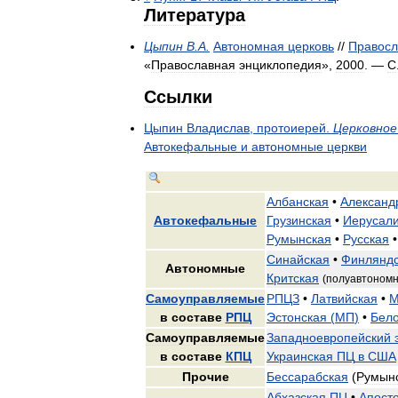
Литература
Цыпин
В
.
А
.
Автономная
церковь
//
Правосл
«
Православная
энциклопедия
»,
2000
. —
С
Ссылки
Цыпин
Владислав
,
протоиерей
.
Церковное
Автокефальные
и
автономные
церкви
Албанская
•
Александ
Автокефальные
Грузинская
•
Иерусал
Румынская
•
Русская
•
Синайская
•
Финляндс
Автономные
Критская
(
полуавтоном
Самоуправляемые
РПЦЗ
•
Латвийская
•
М
в
составе
РПЦ
Эстонская
(
МП
)
•
Бело
Самоуправляемые
Западноевропейский
в
составе
КПЦ
Украинская
ПЦ
в
США
Прочие
Бессарабская
(
Румын
Абхазская
ПЦ
•
Апост