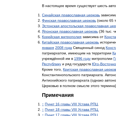
В
настоящее
время
существует
шесть
авт
Синайская
православная
церковь
зависим
Финская
православная
церковь
(
около
65
Эстонская
апостольская
православная
цер
Японская
православная
церковь
(
36
тыс
.
ч
Корейская
митрополия
зависима
от
Конст
Китайская
православная
церковь
историче
января
2008
года
Священный
синод
Конст
патриархатом
,
имеющим
на
территории
К
учреждённой
им
в
1996
году
митрополии
Г
Республику
и
ряд
государств
Юго
-
Восточн
Кроме
того
,
Критская
православная
церков
Константинопольского
патриархата
.
Автон
Антиохийского
патриархата
(
однако
автон
Церковью
в
полном
смысле
этого
термина
Примечания
↑
Пункт
16
главы
VIII
Устава
РПЦ
.
↑
Пункт
18
главы
VIII
Устава
РПЦ
.
↑
Пункт
17
главы
VIII
Устава
РПЦ
.