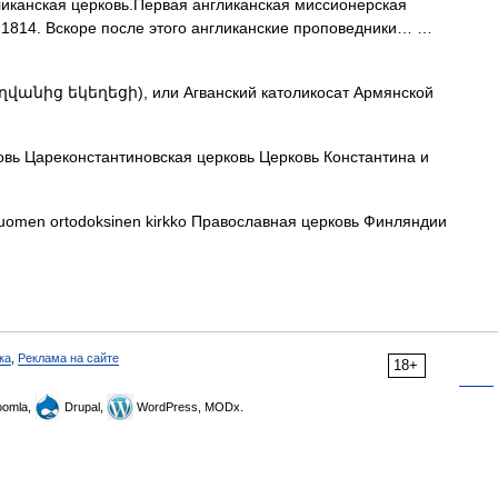
иканская церковь.Первая англиканская миссионерская
в 1814. Вскоре после этого англиканские проповедники… …
ղվանից եկեղեցի), или Агванский католикосат Армянской
вь Цареконстантиновская церковь Церковь Константина и
omen ortodoksinen kirkko Православная церковь Финляндии
ка
,
Реклама на сайте
18+
omla,
Drupal,
WordPress, MODx.