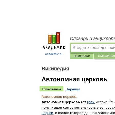
Словари и энциклоп
academic.ru
Википедия
Толкования
Википедия
Автономная церковь
Толкование
Перевод
Автономная
церковь
Автономная
церковь
(
от
греч
.
αυτονομία
получившая
самостоятельность
в
вопроса
церкви
,
в
состав
которой
данная
автономн