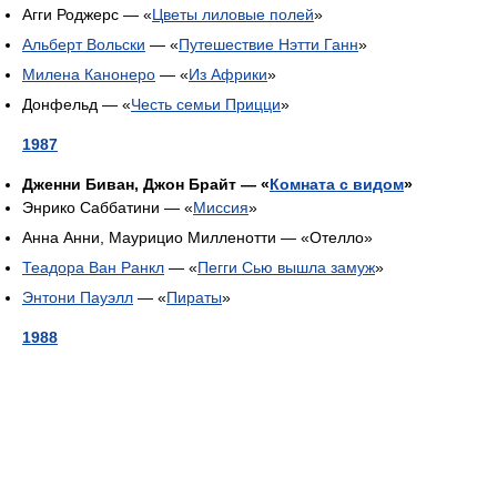
Агги Роджерс — «
Цветы лиловые полей
»
Альберт Вольски
— «
Путешествие Нэтти Ганн
»
Милена Канонеро
— «
Из Африки
»
Донфельд — «
Честь семьи Прицци
»
1987
Дженни Биван, Джон Брайт — «
Комната с видом
»
Энрико Саббатини — «
Миссия
»
Анна Анни, Маурицио Милленотти — «Отелло»
Теадора Ван Ранкл
— «
Пегги Сью вышла замуж
»
Энтони Пауэлл
— «
Пираты
»
1988