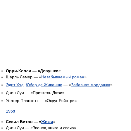
Орри-Келли — «Девушки»
Шарль Лемер — «
Незабываемый роман
»
Эдит Хэд
,
Юбер де Живанши
— «
Забавная мордашка
»
Джин Луи — «Приятель Джои»
Уолтер Планкетт — «Округ Рэйнтри»
1959
Сесил Битон — «
Жижи
»
Джин Луи — «Звонок, книга и свеча»