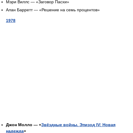
Мэри Виллс — «Заговор Пасхи»
Алан Барретт — «Решение на семь процентов»
1978
Джон Молло — «
Звёздные войны. Эпизод IV: Новая
надежда
»