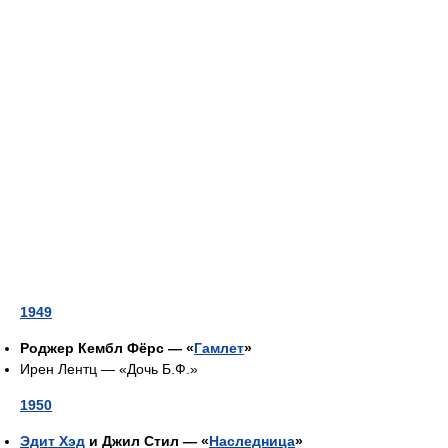
1949
Роджер Кембл Фёрс — «
Гамлет
»
Ирен Лентц — «Дочь Б.Ф.»
1950
Эдит Хэд
и Джил Стил — «
Наследница
»