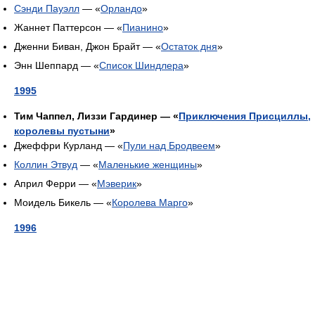
Сэнди Пауэлл
— «
Орландо
»
Жаннет Паттерсон — «
Пианино
»
Дженни Биван, Джон Брайт — «
Остаток дня
»
Энн Шеппард — «
Список Шиндлера
»
1995
Тим Чаппел, Лиззи Гардинер — «
Приключения Присциллы,
королевы пустыни
»
Джеффри Курланд — «
Пули над Бродвеем
»
Коллин Этвуд
— «
Маленькие женщины
»
Април Ферри — «
Мэверик
»
Моидель Бикель — «
Королева Марго
»
1996