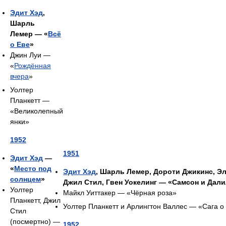
Эдит Хэд
,
Шарль
Лемер — «
Всё
о Еве
»
Джин Луи —
«
Рождённая
вчера
»
Уолтер
Планкетт —
«Великолепный
янки»
1952
1951
Эдит Хэд
—
«
Место под
Эдит Хэд
, Шарль Лемер, Дороти Джикинс, Эл
солнцем
»
Джил Стил, Гвен Уокелинг — «Самсон и Дал
Уолтер
Майкл Уиттакер — «Чёрная роза»
Планкетт, Джил
Уолтер Планкетт и Арлингтон Валлес — «Сага о
Стил
(посмертно) —
1952