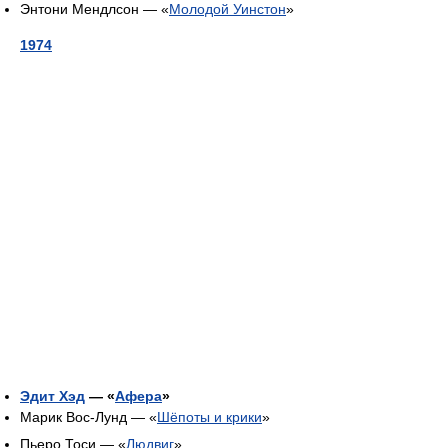
Энтони Мендлсон — «
Молодой Уинстон
»
1974
Эдит Хэд
— «
Афера
»
Марик Вос-Лунд — «
Шёпоты и крики
»
Пьеро Тоси — «
Людвиг
»