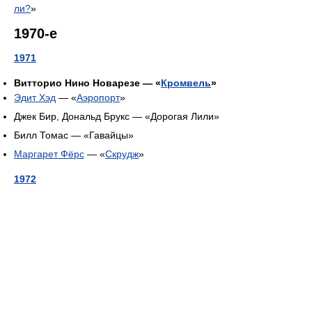
ли?
»
1970-е
1971
Витторио Нино Новарезе — «
Кромвель
»
Эдит Хэд
— «
Аэропорт
»
Джек Бир, Дональд Брукс — «Дорогая Лили»
Билл Томас — «Гавайцы»
Маргарет Фёрс
— «
Скрудж
»
1972