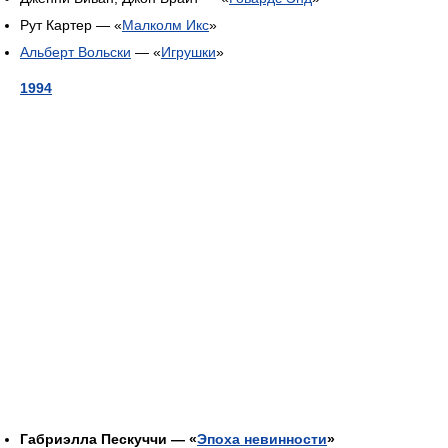
Рут Картер — «
Малколм Икс
»
Альберт Вольски
— «
Игрушки
»
1994
Габриэлла Пескуччи — «
Эпоха невинности
»