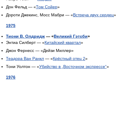
Дон Фельд — «
Том Сойер
»
Дороти Джекинс, Мосс Мабри — «
Встреча двух сердец
»
1975
Тиони В. Олдридж
— «
Великий Гэтсби
»
Энтиа Силберт — «
Китайский квартал
»
Джон Фернесс — «Дейзи Миллер»
Теадора Ван Ранкл
— «
Крёстный отец 2
»
Тони Уолтон — «
Убийство в „Восточном экспрессе“
»
1976