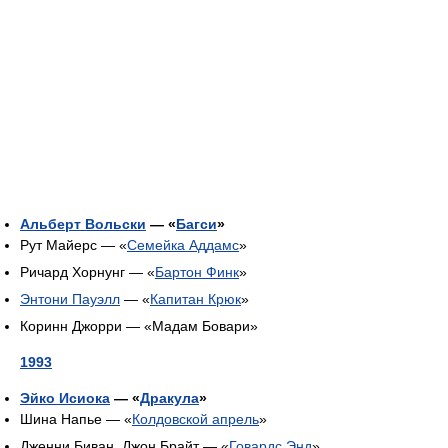
Альберт Вольски
— «
Багси
»
Рут Майерс — «
Семейка Аддамс
»
Ричард Хорнунг — «
Бартон Финк
»
Энтони Пауэлл
— «
Капитан Крюк
»
Коринн Джорри — «Мадам Бовари»
1993
Эйко Исиока
— «
Дракула
»
Шина Напье — «
Колдовской апрель
»
Дженни Биван, Джон Брайт — «
Говардс Энд
»