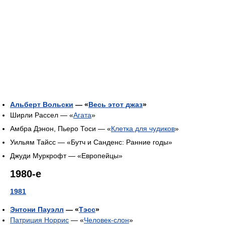
Альберт Вольски
— «
Весь этот джаз
»
Ширли Рассел — «
Агата
»
Амбра Дэнон, Пьеро Тоси — «
Клетка для чудиков
»
Уильям Тайсс — «Бутч и Санденс: Ранние годы»
Джуди Муркрофт — «Европейцы»
1980-е
1981
Энтони Пауэлл
— «
Тэсс
»
Патриция Норрис
— «
Человек-слон
»