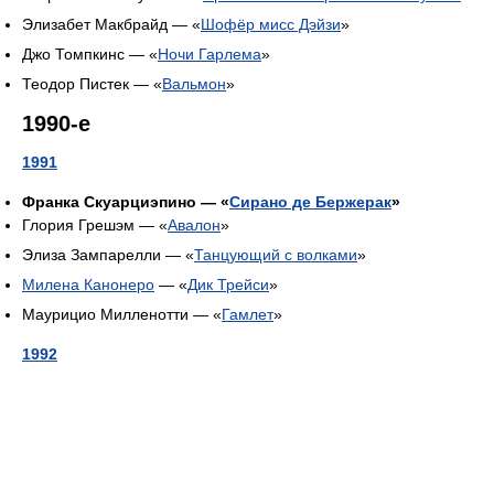
Элизабет Макбрайд — «
Шофёр мисс Дэйзи
»
Джо Томпкинс — «
Ночи Гарлема
»
Теодор Пистек — «
Вальмон
»
1990-е
1991
Франка Скуарциэпино — «
Сирано де Бержерак
»
Глория Грешэм — «
Авалон
»
Элиза Зампарелли — «
Танцующий с волками
»
Милена Канонеро
— «
Дик Трейси
»
Маурицио Милленотти — «
Гамлет
»
1992