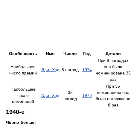
Особенность
Имя
Число
Год
Детали
При 8 наградах
Наибольшее
она была
Эдит Хэд
8 наград
1974
число премий
номинирована 35
раз
При 35
Наибольшее
35
номинациях она
число
Эдит Хэд
1978
наград
была награждена
номинаций
8 раз
1940-е
Чёрно-белые: