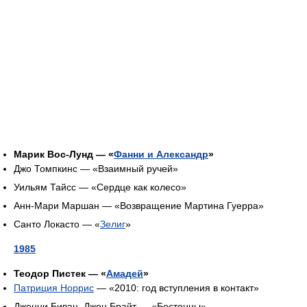
Марик Вос-Лунд — «
Фанни и Александр
»
Джо Томпкинс — «Взаимный ручей»
Уильям Тайсс — «Сердце как колесо»
Анн-Мари Маршан — «Возвращение Мартина Гуерра»
Санто Локасто — «
Зелиг
»
1985
Теодор Пистек — «
Амадей
»
Патриция Норрис
— «2010: год вступления в контакт»
Дженни Биван, Джон Брайт — «Бостонцы»