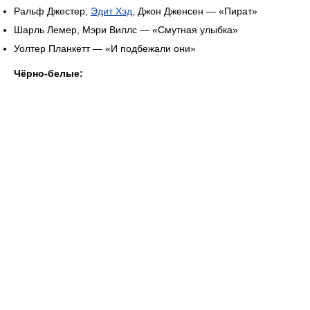
Ральф Джестер,
Эдит Хэд
, Джон Дженсен — «Пират»
Шарль Лемер, Мэри Виллс — «Смутная улыбка»
Уолтер Планкетт — «И подбежали они»
Чёрно-белые: