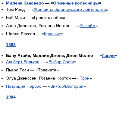
Милена Канонеро
— «
Огненные колесницы
»
Том Рэнд — «
Женщина французского лейтенанта
»
Боб Маки — «Гроши с небес»
Анна Джонстон, Розанна Нортон — «
Рэгтайм
»
Ширли Рассел — «
Красные
»
1983
Бану Атайя, Мэдлин Джонс, Джон Молло — «
Ганди
»
Альберт Вольски
— «
Выбор Софи
»
Пьеро Тоси — «Травиата»
Элуа Дженссен, Розанна Нортон — «
Трон
»
Патриция Норрис
— «
Виктор/Виктория
»
1984