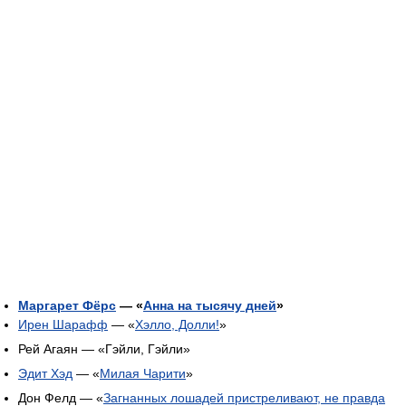
Маргарет Фёрс
— «
Анна на тысячу дней
»
Ирен Шарафф
— «
Хэлло, Долли!
»
Рей Агаян — «Гэйли, Гэйли»
Эдит Хэд
— «
Милая Чарити
»
Дон Фелд — «
Загнанных лошадей пристреливают, не правда