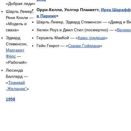
«Добрая леди»
Орри-Келли, Уолтер Планкетт,
Ирен Шарафф
Шарль Лемер,
в Париже
»
Рени Конли —
Шарль Лемер, Эдвард Стивенсон — «Давид и В
«Модель и
сваха»
Хелен Роуз и Джил Стил (посмертно) — «
Велики
Эдвард
Гершель МакКой — «
Камо грядеши
»
Стивенсон,
Гейн Гекрот — «
Сказки Гофмана
»
Маргарет
Фёрс
—
«Рабочий»
Люсинда
Баллард —
«
Трамвай
„Желание“
»
1958