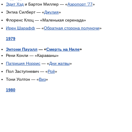
Эдит Хэд
и Бартон Миллер — «
Аэропорт ’77
»
Энтиа Силберт — «
Джулия
»
Флоренс Клоц — «Маленькая серенада»
Ирен Шарафф
— «
Обратная сторона полуночи
»
1979
Энтони Пауэлл
— «
Смерть на Ниле
»
Рени Конли — «Караваны»
Патриция Норрис
— «
Дни жатвы
»
Пол Заступневич — «
Рой
»
Тони Уолтон — «
Виз
»
1980