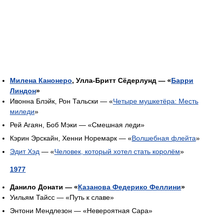
Милена Канонеро
, Улла-Бритт Сёдерлунд — «
Барри
Линдон
»
Ивонна Блэйк, Рон Тальски — «
Четыре мушкетёра: Месть
миледи
»
Рей Агаян, Боб Мэки — «Смешная леди»
Кэрин Эрскайн, Хенни Норемарк — «
Волшебная флейта
»
Эдит Хэд
— «
Человек, который хотел стать королём
»
1977
Данило Донати — «
Казанова Федерико Феллини
»
Уильям Тайсс — «Путь к славе»
Энтони Мендлезон — «Невероятная Сара»