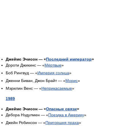
Джеймс Эчисон — «
Последний император
»
Дороти Джикинс — «
Мёртвые
»
Боб Рингвуд — «
Империя солнца
»
Дженни Биван, Джон Брайт — «
Морис
»
Мэрилин Венс — «
Неприкасаемые
»
1989
Джеймс Эчисон — «
Опасные связи
»
Дебора Нэдулмен — «
Поездка в Америку
»
Джейн Робинсон — «
Пригоршня праха
»