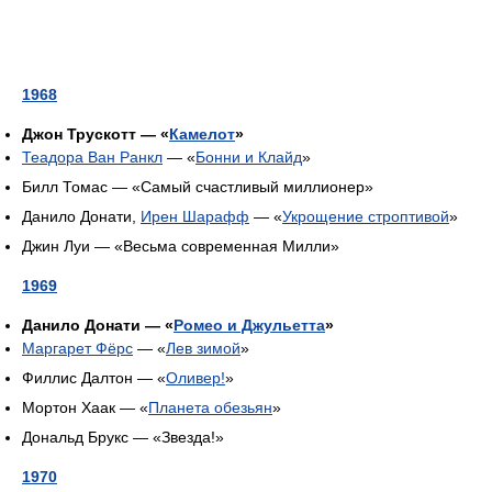
1968
Джон Трускотт — «
Камелот
»
Теадора Ван Ранкл
— «
Бонни и Клайд
»
Билл Томас — «Самый счастливый миллионер»
Данило Донати,
Ирен Шарафф
— «
Укрощение строптивой
»
Джин Луи — «Весьма современная Милли»
1969
Данило Донати — «
Ромео и Джульетта
»
Маргарет Фёрс
— «
Лев зимой
»
Филлис Далтон — «
Оливер!
»
Мортон Хаак — «
Планета обезьян
»
Дональд Брукс — «Звезда!»
1970