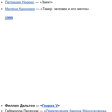
Патриция Норрис
— «Закат»
Милена Канонеро
— «Такер: человек и его мечта»
1990
Филлис Дальтон — «
Генрих V
»
Габриэлла Пескуччи — «
Приключения барона Мюнхгаузена
»