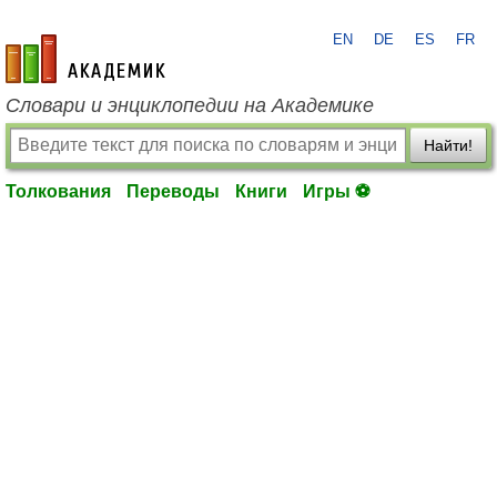
EN
DE
ES
FR
academic.ru
Словари и энциклопедии на Академике
Найти!
Толкования
Переводы
Книги
Игры ⚽