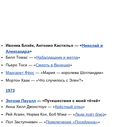
Ивонна Блэйк, Антонио Кастильо — «
Николай и
Александра
»
Билл Томас — «
Набалдашник и метла
»
Пьеро Тоси — «
Смерть в Венеции
»
Маргарет Фёрс
— «Мария — королева Шотландии»
Мортон Хаак — «Что случилось с Элен?»
1973
Энтони Пауэлл
— «Путешествия с моей тётей»
Анна Хилл Джонстоун — «
Крёстный отец
»
Рей Агаян, Норма Кох, Боб Мэки — «
Леди поёт блюз
»
Пол Заступневич — «
Приключение «Посейдона»
»