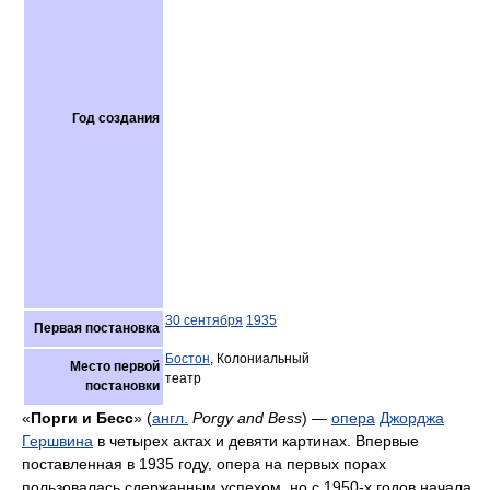
Год создания
30 сентября
1935
Первая постановка
Бостон
, Колониальный
Место первой
театр
постановки
«
Порги и Бесс
» (
англ.
Porgy and Bess
) ―
опера
Джорджа
Гершвина
в четырех актах и девяти картинах. Впервые
поставленная в 1935 году, опера на первых порах
пользовалась сдержанным успехом, но с 1950-х годов начала