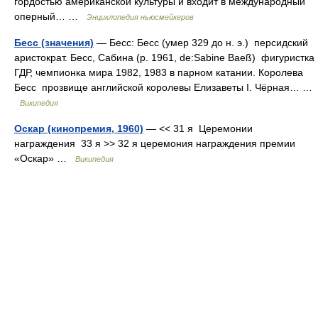
гордостью американской культуры и входит в международный
оперный… …
Энциклопедия ньюсмейкеров
Бесс (значения)
— Бесс: Бесс (умер 329 до н. э.) персидский
аристократ. Бесс, Сабина (р. 1961, de:Sabine Baeß) фигуристка
ГДР, чемпионка мира 1982, 1983 в парном катании. Королева
Бесс прозвище английской королевы Елизаветы I. Чёрная… …
Википедия
Оскар (кинопремия, 1960)
— << 31 я Церемонии
награждения 33 я >> 32 я церемония награждения премии
«Оскар» …
Википедия