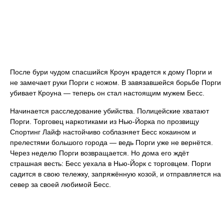
После бури чудом спасшийся Кроун крадется к дому Порги и
не замечает руки Порги с ножом. В завязавшейся борьбе Порги
убивает Кроуна — теперь он стал настоящим мужем Бесс.
Начинается расследование убийства. Полицейские хватают
Порги. Торговец наркотиками из Нью-Йорка по прозвищу
Спортинг Лайф настойчиво соблазняет Бесс кокаином и
прелестями большого города — ведь Порги уже не вернётся.
Через неделю Порги возвращается. Но дома его ждёт
страшная весть: Бесс уехала в Нью-Йорк с торговцем. Порги
садится в свою тележку, запряжённую козой, и отправляется на
север за своей любимой Бесс.