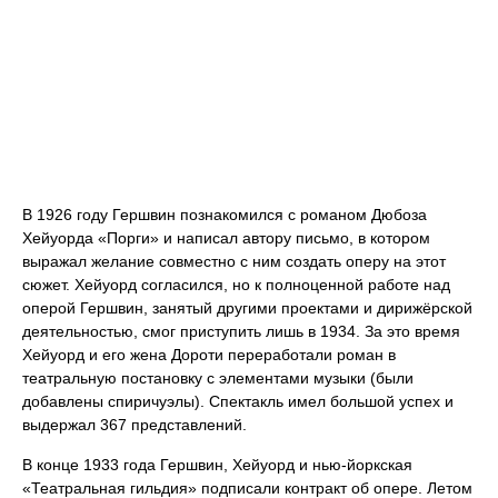
В 1926 году Гершвин познакомился с романом Дюбоза
Хейуорда «Порги» и написал автору письмо, в котором
выражал желание совместно с ним создать оперу на этот
сюжет. Хейуорд согласился, но к полноценной работе над
оперой Гершвин, занятый другими проектами и дирижёрской
деятельностью, смог приступить лишь в 1934. За это время
Хейуорд и его жена Дороти переработали роман в
театральную постановку с элементами музыки (были
добавлены спиричуэлы). Спектакль имел большой успех и
выдержал 367 представлений.
В конце 1933 года Гершвин, Хейуорд и нью-йоркская
«Театральная гильдия» подписали контракт об опере. Летом