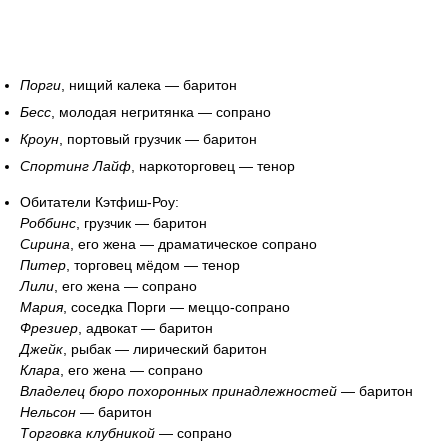
Порги
, нищий калека ― баритон
Бесс
, молодая негритянка ― сопрано
Кроун
, портовый грузчик ― баритон
Спортинг Лайф
, наркоторговец ― тенор
Обитатели Кэтфиш-Роу:
Роббинс
, грузчик ― баритон
Сирина
, его жена ― драматическое сопрано
Питер
, торговец мёдом ― тенор
Лили
, его жена ― сопрано
Мария
, соседка Порги ― меццо-сопрано
Фрезиер
, адвокат ― баритон
Джейк
, рыбак ― лирический баритон
Клара
, его жена ― сопрано
Владелец бюро похоронных принадлежностей
― баритон
Нельсон
― баритон
Торговка клубникой
― сопрано