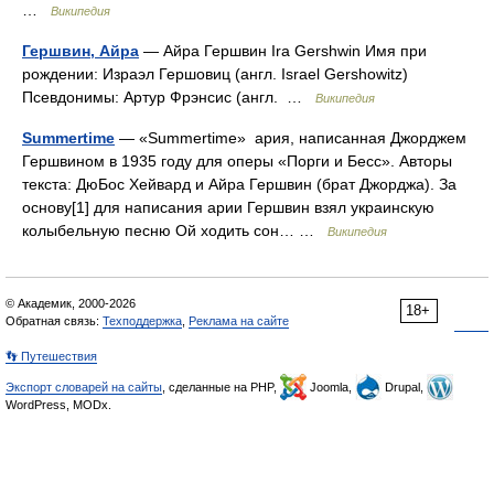
…
Википедия
Гершвин, Айра
— Айра Гершвин Ira Gershwin Имя при
рождении: Израэл Гершовиц (англ. Israel Gershowitz)
Псевдонимы: Артур Фрэнсис (англ. …
Википедия
Summertime
— «Summertime» ария, написанная Джорджем
Гершвином в 1935 году для оперы «Порги и Бесс». Авторы
текста: ДюБос Хейвард и Айра Гершвин (брат Джорджа). За
основу[1] для написания арии Гершвин взял украинскую
колыбельную песню Ой ходить сон… …
Википедия
© Академик, 2000-2026
18+
Обратная связь:
Техподдержка
,
Реклама на сайте
👣 Путешествия
Экспорт словарей на сайты
, сделанные на PHP,
Joomla,
Drupal,
WordPress, MODx.