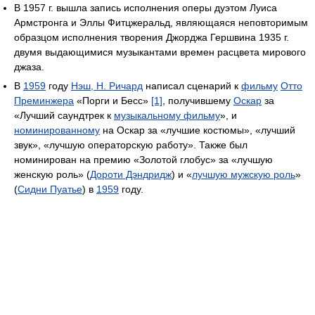
В 1957 г. вышла запись исполнения оперы дуэтом Луиса
Армстронга и Эллы Фитцжеральд, являющаяся неповторимым
образцом исполнения творения Джорджа Гершвина 1935 г.
двумя выдающимися музыкантами времен расцвета мирового
джаза.
В
1959
году
Нэш, Н. Ричард
написал сценарий к
фильму
Отто
Преминжера
«Порги и Бесс»
[1]
, получившему
Оскар
за
«Лучший саундтрек к
музыкальному фильму
», и
номинированному
на Оскар за «лучшие костюмы», «лучший
звук», «лучшую операторскую работу». Также был
номинирован на премию «Золотой глобус» за «лучшую
женскую роль» (
Дороти Дэндридж
) и «
лучшую мужскую роль
»
(
Сидни Пуатье
) в
1959
году.