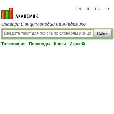
EN
DE
ES
FR
academic.ru
Словари и энциклопедии на Академике
Найти!
Толкования
Переводы
Книги
Игры ⚽