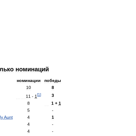
лько
номинаций
номинации
победы
10
8
[
1
]
3
11
-
1
8
1
+
1
5
-
My
Aunt
4
1
4
-
4
-