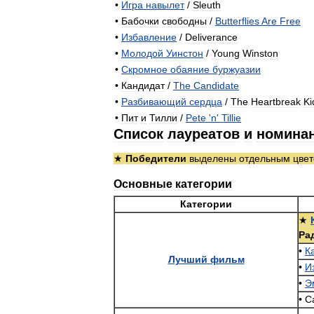
•
Игра
навылет
/
Sleuth
•
Бабочки
свободны
/
Butterflies
Are
Free
•
Избавление
/
Deliverance
•
Молодой
Уинстон
/
Young
Winston
•
Скромное
обаяние
буржуазии
•
Кандидат
/
The
Candidate
•
Разбивающий
сердца
/
The
Heartbreak
Ki
•
Пит
и
Тилли
/
Pete
'
n
'
Tillie
Список
лауреатов
и
номина
★
Победители
выделены
отдельным
цве
Основные
категории
Категории
★
Ра
•
К
Лучший
фильм
•
И
•
Э
•
С