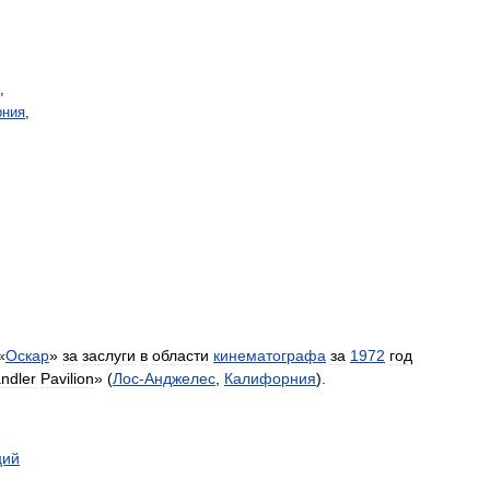
,
рния
,
«
Оскар
»
за
заслуги
в
области
кинематографа
за
1972
год
ndler
Pavilion
» (
Лос
-
Анджелес
,
Калифорния
).
ций