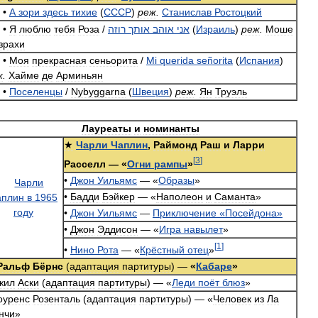
•
А
зори
здесь
тихие
(
СССР
)
реж
.
Станислав
Ростоцкий
•
Я
люблю
тебя
Роза
/
רוזה
אותך
אוהב
אני
(
Израиль
)
реж
.
Моше
зрахи
•
Моя
прекрасная
сеньорита
/
Mi
querida
señorita
(
Испания
)
ж
.
Хайме
де
Арминьян
•
Поселенцы
/
Nybyggarna
(
Швеция
)
реж
.
Ян
Труэль
Лауреаты
и
номинанты
★
Чарли
Чаплин
,
Раймонд
Раш
и
Ларри
[
3
]
Расселл
— «
Огни
рампы
»
•
Джон
Уильямс
— «
Образы
»
•
Бадди
Бэйкер
— «
Наполеон
и
Саманта
»
•
Джон
Уильямс
—
Приключение
«
Посейдона
»
•
Джон
Эддисон
— «
Игра
навылет
»
[
1
]
•
Нино
Рота
— «
Крёстный
отец
»
Ральф
Бёрнс
(
адаптация
партитуры
) —
«
Кабаре
»
жил
Аски
(
адаптация
партитуры
) — «
Леди
поёт
блюз
»
оуренс
Розенталь
(
адаптация
партитуры
) — «
Человек
из
Ла
нчи
»