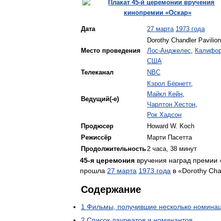
Дата
27
марта
1973
года
Dorothy
Chandler
Pavilion
Место
проведения
Лос
-
Анджелес
,
Калифо
США
Телеканал
NBC
Кэрол
Бёрнетт
,
Майкл
Кейн
,
Ведущий
(-
е
)
Чарлтон
Хестон
,
Рок
Хадсон
Продюсер
Howard
W
.
Koch
Режиссёр
Марти
Пасетта
Продолжительность
2
часа
,
38
минут
45
-
я
церемония
вручения
наград
премии
прошла
27
марта
1973
года
в
«
Dorothy
Cha
Содержание
1
Фильмы
,
получившие
несколько
номина
2
Список
лауреатов
и
номинантов