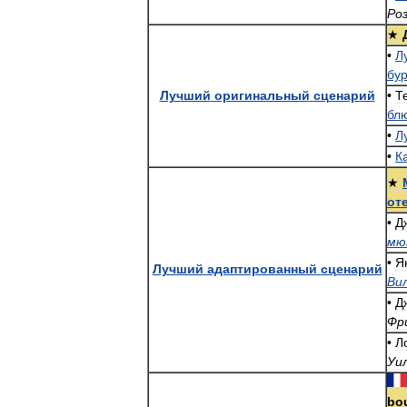
Ро
★
•
Л
бу
Лучший
оригинальный
сценарий
•
Т
бл
•
Л
•
К
★
от
•
Д
мю
•
Я
Лучший
адаптированный
сценарий
Ви
•
Д
Фр
•
Л
Уи
bo