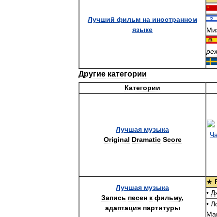
Лучший
фильм
на
иностранном
языке
Ми
ре
Другие
категории
Категории
Лучшая
музыка
Original
Dramatic
Score
★
Лучшая
музыка
•
Д
Запись
песен
к
фильму
,
•
Л
адаптация
партитуры
Ма