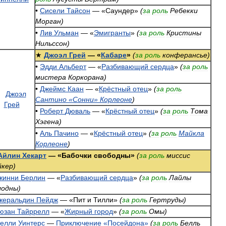
•
Сисели
Тайсон
— «
Саундер
»
(
за
роль
Ребекки
Морган
)
•
Лив
Ульман
— «
Эмигранты
»
(
за
роль
Кристины
Нильссон
)
★
Джоэл
Грей
— «
Кабаре
»
(
за
роль
конферансье
)
•
Эдди
Альберт
— «
Разбивающий
сердца
»
(
за
роль
мистера
Коркорана
)
•
Джеймс
Каан
— «
Крёстный
отец
»
(
за
роль
Сантино
«
Сонни
»
Корлеоне
)
•
Роберт
Дюваль
— «
Крёстный
отец
»
(
за
роль
Тома
Хэгена
)
•
Аль
Пачино
— «
Крёстный
отец
»
(
за
роль
Майкла
Корлеоне
)
Айлин
Хекарт
— «
Бабочки
свободны
»
(
за
роль
миссис
йкер
)
жинни
Берлин
— «
Разбивающий
сердца
»
(
за
роль
Лайлы
лодны
)
жеральдин
Пейдж
— «
Пит
и
Тилли
»
(
за
роль
Гертруды
)
юзан
Тайррелл
— «
Жирный
город
»
(
за
роль
Омы
)
елли
Уинтерс
—
Приключение
«
Посейдона
»
(
за
роль
Белль