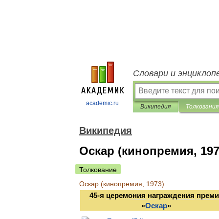
Словари и энциклоп
academic.ru
Википедия
Толкования
Википедия
Оскар (кинопремия, 197
Толкование
Оскар
(
кинопремия
,
1973
)
45
-
я
церемония
награждения
преми
«
Оскар
»