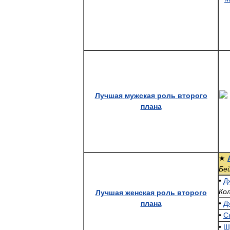
Лучшая
мужская
роль
второго
плана
★
Бе
•
Д
Ко
Лучшая
женская
роль
второго
плана
•
Д
•
С
•
Ш