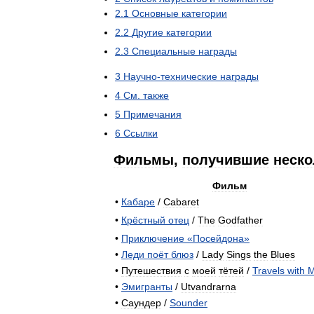
2
.
1
Основные
категории
2
.
2
Другие
категории
2
.
3
Специальные
награды
3
Научно
-
технические
награды
4
См
.
также
5
Примечания
6
Ссылки
Фильмы
,
получившие
неско
Фильм
•
Кабаре
/
Cabaret
•
Крёстный
отец
/
The
Godfather
•
Приключение
«
Посейдона
»
•
Леди
поёт
блюз
/
Lady
Sings
the
Blues
•
Путешествия
с
моей
тётей
/
Travels
with
•
Эмигранты
/
Utvandrarna
•
Саундер
/
Sounder