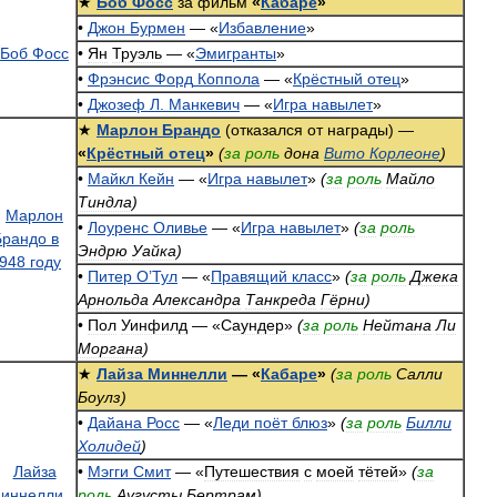
★
Боб
Фосс
за
фильм
«
Кабаре
»
•
Джон
Бурмен
— «
Избавление
»
•
Ян
Труэль
— «
Эмигранты
»
•
Фрэнсис
Форд
Коппола
— «
Крёстный
отец
»
•
Джозеф
Л
.
Манкевич
— «
Игра
навылет
»
★
Марлон
Брандо
(
отказался
от
награды
) —
«
Крёстный
отец
»
(
за
роль
дона
Вито
Корлеоне
)
•
Майкл
Кейн
— «
Игра
навылет
»
(
за
роль
Майло
Тиндла
)
•
Лоуренс
Оливье
— «
Игра
навылет
»
(
за
роль
Эндрю
Уайка
)
•
Питер
О
’
Тул
— «
Правящий
класс
»
(
за
роль
Джека
Арнольда
Александра
Танкреда
Гёрни
)
•
Пол
Уинфилд
— «
Саундер
»
(
за
роль
Нейтана
Ли
Моргана
)
★
Лайза
Миннелли
— «
Кабаре
»
(
за
роль
Салли
Боулз
)
•
Дайана
Росс
— «
Леди
поёт
блюз
»
(
за
роль
Билли
Холидей
)
•
Мэгги
Смит
— «
Путешествия
с
моей
тётей
»
(
за
роль
Аугусты
Бертрам
)