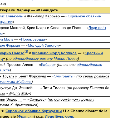
зен
)
Джереми
Ларнер
— «
Кандидат
»
уис
Буньюэль
и
Жан
-
Клод
Каррьер
— «
Скромное
обаяние
ржуазии
»
еренс
Макклой
,
Крис
Кларк
и
Сюзанна
де
Пасс
— «
Леди
поёт
юз
»
уи
Маль
— «
Порок
сердца
»
арл
Форман
— «
Молодой
Уинстон
»
[
2
]
Марио
Пьюзо
и
Фрэнсис
Форд
Коппола
— «
Крёстный
ец
»
(
по
одноимённому
роману
Марио
Пьюзо
)
жей
Прессон
Аллен
— «
Кабаре
»
(
на
основе
одноимённого
зикла
)
н
Труэль
и
Бенгт
Форслунд
— «
Эмигранты
»
(
по
серии
романов
льхельма
Муберга
)
жулиус
Дж
.
Эпштейн
— «
Пит
и
Тилли
»
(
по
рассказу
Питера
де
иза
«
Witch
'
s
Milk
»)
онн
Элдер
III
— «
Саундер
»
(
по
одноимённому
роману
льяма
Х
.
Армстронга
)
★
Скромное
обаяние
буржуазии
/
Le
Charme
discret
de
la
urgeoisie
(
Франция
)
реж
.
Луис
Буньюэль