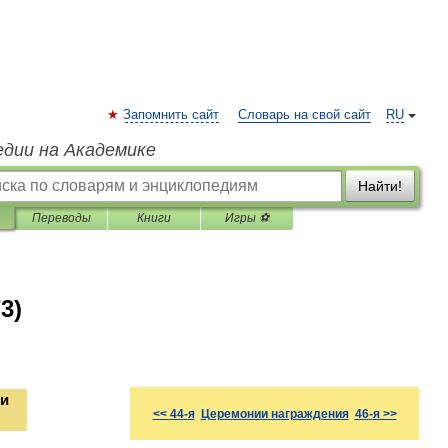
Запомнить сайт
Словарь на свой сайт
RU
едии на Академике
Найти!
Переводы
Книги
Игры ⚽
3)
и
<<
44
-
я
Церемонии
награждения
46
-
я
>>