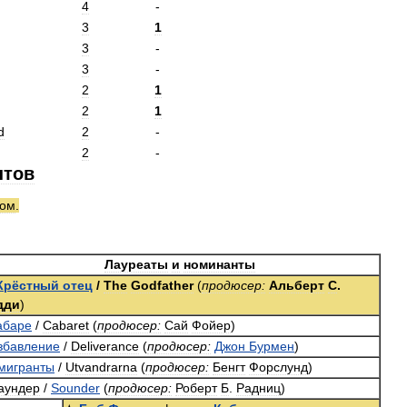
4
-
3
1
3
-
3
-
2
1
2
1
d
2
-
2
-
нтов
том
.
Лауреаты
и
номинанты
Крёстный
отец
/
The
Godfather
(
продюсер:
Альберт
С
.
дди
)
абаре
/
Cabaret
(
продюсер:
Сай
Фойер
)
збавление
/
Deliverance
(
продюсер:
Джон
Бурмен
)
мигранты
/
Utvandrarna
(
продюсер:
Бенгт
Форслунд
)
аундер
/
Sounder
(
продюсер:
Роберт
Б
.
Радниц
)