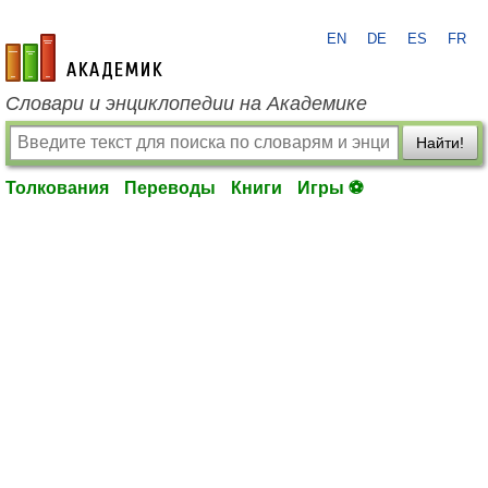
EN
DE
ES
FR
academic.ru
Словари и энциклопедии на Академике
Найти!
Толкования
Переводы
Книги
Игры ⚽