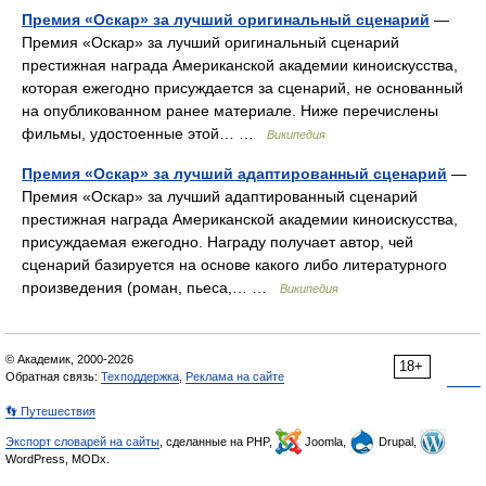
Премия «Оскар» за лучший оригинальный сценарий
—
Премия «Оскар» за лучший оригинальный сценарий
престижная награда Американской академии киноискусства,
которая ежегодно присуждается за сценарий, не основанный
на опубликованном ранее материале. Ниже перечислены
фильмы, удостоенные этой… …
Википедия
Премия «Оскар» за лучший адаптированный сценарий
—
Премия «Оскар» за лучший адаптированный сценарий
престижная награда Американской академии киноискусства,
присуждаемая ежегодно. Награду получает автор, чей
сценарий базируется на основе какого либо литературного
произведения (роман, пьеса,… …
Википедия
© Академик, 2000-2026
18+
Обратная связь:
Техподдержка
,
Реклама на сайте
👣 Путешествия
Экспорт словарей на сайты
, сделанные на PHP,
Joomla,
Drupal,
WordPress, MODx.