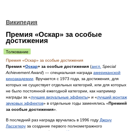
Википедия
Премия «Оскар» за особые
достижения
Толкование
Премия «Оскар» за особые достижения
Премия «
Оскар
» за особые достижения
(
англ.
Special
Achievement Award
) — специальная награда
американской
киноакадемии
. Вручается с 1973 года, за достижения, для
которых не существует отдельных категорий, или для которых
не было постоянной ежегодной категории, как например
награды за «
лучшие визуальные эффекты
» и «
лучший монтаж
звуковых эффектов
» в отдельные годы заменялись «
Премией
за особые достижения
».
В последний раз награда вручалась в 1996 году
Джону
Лассетеру
за создание первого полнометражного