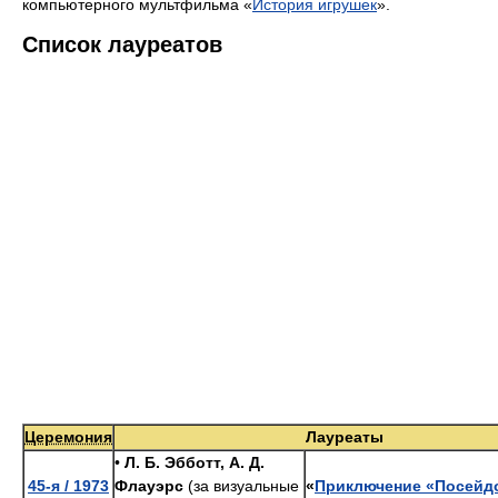
компьютерного мультфильма «
История игрушек
».
Список лауреатов
Церемония
Лауреаты
•
Л. Б. Эбботт, А. Д.
45-я / 1973
Флауэрс
(за визуальные
«
Приключение «Посейд