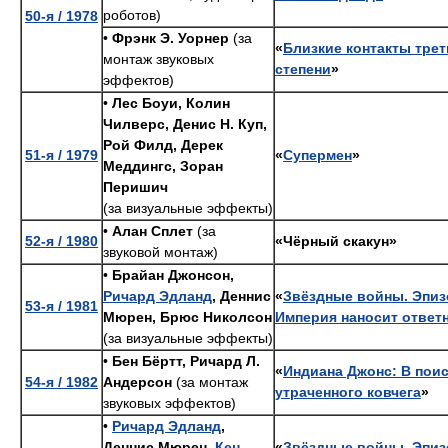
роботов)
50-я / 1978
•
Фрэнк Э. Уорнер
(за
«
Близкие контакты тре
монтаж звуковых
степени
»
эффектов)
•
Лес Боуи, Колин
Чилверс, Денис Н. Куп,
Рой Филд, Дерек
51-я / 1979
«
Супермен
»
Меддингс, Зоран
Перишич
(за визуальные эффекты)
•
Алан Сплет
(за
52-я / 1980
«Чёрный скакун»
звуковой монтаж)
•
Брайан Джонсон,
Ричард Эдланд
, Деннис
«
Звёздные войны. Эпиз
53-я / 1981
Мюрен, Брюс Николсон
Империя наносит ответ
(за визуальные эффекты)
•
Бен Бёртт, Ричард Л.
«
Индиана Джонс: В пои
54-я / 1982
Андерсон
(за монтаж
утраченного ковчега
»
звуковых эффектов)
•
Ричард Эдланд
,
Деннис Мюрен,
Кен
«
Звёздные войны. Эпизо