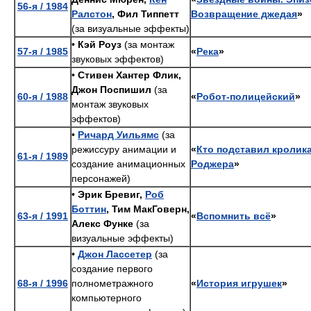
56-я / 1984
Ралстон
, Фил Типпетт
Возвращение джедая
»
(за визуальные эффекты)
•
Кэй Роуз
(за монтаж
57-я / 1985
«
Река
»
звуковых эффектов)
•
Стивен Хантер Флик,
Джон Поспишил
(за
60-я / 1988
«
Робот-полицейский
»
монтаж звуковых
эффектов)
•
Ричард Уильямс
(за
режиссуру анимации и
«
Кто подставил кролик
61-я / 1989
создание анимационных
Роджера
»
персонажей)
•
Эрик Бревиг,
Роб
Боттин
, Тим МакГоверн,
63-я / 1991
«
Вспомнить всё
»
Алекс Функе
(за
визуальные эффекты)
•
Джон Лассетер
(за
создание первого
68-я / 1996
полнометражного
«
История игрушек
»
компьютерного