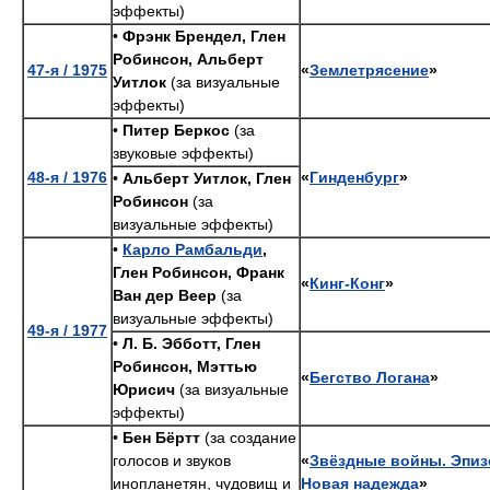
эффекты)
•
Фрэнк Брендел, Глен
Робинсон, Альберт
47-я / 1975
«
Землетрясение
»
Уитлок
(за визуальные
эффекты)
•
Питер Беркос
(за
звуковые эффекты)
48-я / 1976
«
Гинденбург
»
•
Альберт Уитлок, Глен
Робинсон
(за
визуальные эффекты)
•
Карло Рамбальди
,
Глен Робинсон, Франк
«
Кинг-Конг
»
Ван дер Веер
(за
визуальные эффекты)
49-я / 1977
•
Л. Б. Эбботт, Глен
Робинсон, Мэттью
«
Бегство Логана
»
Юрисич
(за визуальные
эффекты)
•
Бен Бёртт
(за создание
голосов и звуков
«
Звёздные войны. Эпизо
инопланетян, чудовищ и
Новая надежда
»