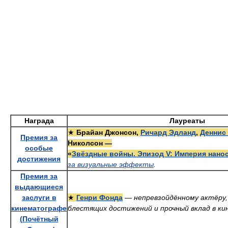
Награда
Лауреаты
★
Брайан Джонсон,
Ричард Эдланд
,
Деннис
Премия за
Николсон —
особые
«
Звёздные войны. Эпизод V: Империя нано
достижения
за визуальные эффекты
.
Премия за
выдающиеся
заслуги в
★
Генри Фонда
—
непревзойдённому актёру, 
кинематографе
блестящих достижений и прочный вклад в ки
(Почётный