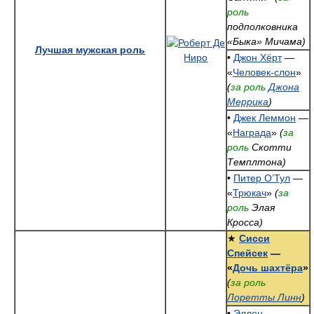
роль
подполковника
«Быка» Мичама)
Лучшая мужская роль
•
Джон Хёрт
—
«
Человек-слон
»
(
за роль
Джона
Меррика
)
•
Джек Леммон
—
«
Награда
»
(
за
роль
Скотти
Темплтона)
•
Питер О’Тул
—
«
Трюкач
»
(
за
роль
Элая
Кросса)
★
Сисси
Спейсек
—
«
Дочь шахтёра
»
(
за роль
Лоретты Линн
)
•
Эллен