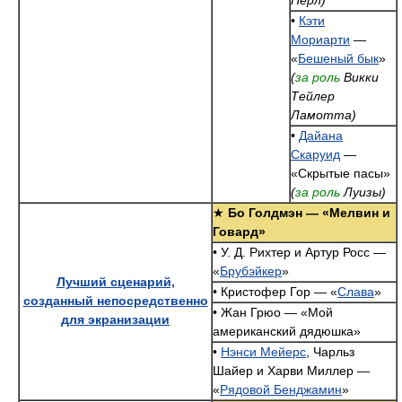
Перл)
•
Кэти
Мориарти
—
«
Бешеный бык
»
(
за роль
Викки
Тейлер
Ламотта)
•
Дайана
Скаруид
—
«Скрытые пасы»
(
за роль
Луизы)
★
Бо Голдмэн — «Мелвин и
Говард»
• У. Д. Рихтер и Артур Росс —
«
Брубэйкер
»
Лучший сценарий,
• Кристофер Гор — «
Слава
»
созданный непосредственно
• Жан Грюо — «Мой
для экранизации
американский дядюшка»
•
Нэнси Мейерс
, Чарльз
Шайер и Харви Миллер —
«
Рядовой Бенджамин
»