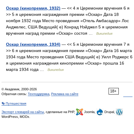
Оскар (кинопремия, 1932)
— << 4 я Церемонии вручения 6 я
>> 5 я церемония награждения премии «Оскар» Дата 18
ноября 1932 года Место проведения «Отель Амбасадор» Лос
Анджелес, США Ведущий( е) Конрад Нэйджел 5 я церемония
вручения наград премии «Оскар» состоя …
Википедия
Оскар (кинопремия, 1934)
— << 5 я Церемонии вручения 7 я
>> 6 я церемония награждения премии «Оскар» Дата 16 марта
1934 года Место проведения США Ведущий( е) Уилл Роджерс 6
я церемония награждения кинопремии «Оскар» прошла 16
марта 1934 года …
Википедия
© Академик, 2000-2026
18+
Обратная связь:
Техподдержка
,
Реклама на сайте
👣 Путешествия
Экспорт словарей на сайты
, сделанные на PHP,
Joomla,
Drupal,
WordPress, MODx.