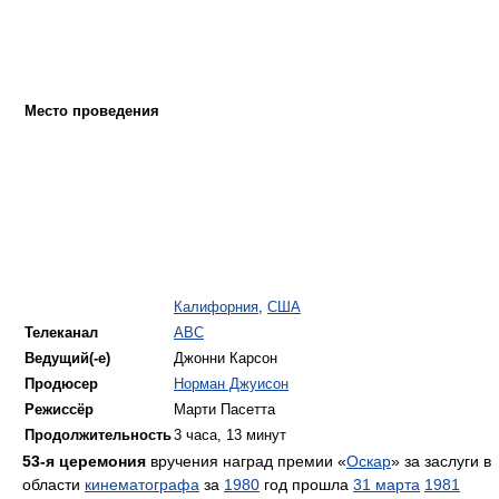
Место проведения
Калифорния
,
США
Телеканал
ABC
Ведущий(-е)
Джонни Карсон
Продюсер
Норман Джуисон
Режиссёр
Марти Пасетта
Продолжительность
3 часа, 13 минут
53-я церемония
вручения наград премии «
Оскар
» за заслуги в
области
кинематографа
за
1980
год прошла
31 марта
1981