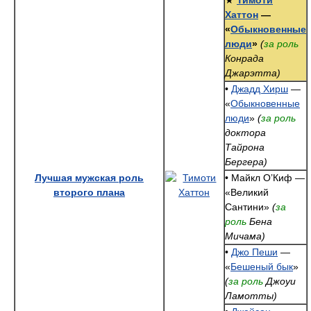
★
Тимоти
Хаттон
—
«
Обыкновенные
люди
»
(
за роль
Конрада
Джарэтта)
•
Джадд Хирш
—
«
Обыкновенные
люди
»
(
за роль
доктора
Тайрона
Бергера)
Лучшая мужская роль
• Майкл О’Киф —
второго плана
«Великий
Сантини»
(
за
роль
Бена
Мичама)
•
Джо Пеши
—
«
Бешеный бык
»
(
за роль
Джоуи
Ламотты)