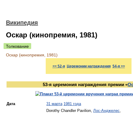
Википедия
Оскар (кинопремия, 1981)
Толкование
Оскар (кинопремия, 1981)
<< 52-я
Церемонии награждения
54-я >>
53-я церемония награждения премии «
Ос
Дата
31 марта
1981 года
Dorothy Chandler Pavilion,
Лос-Анджелес
,