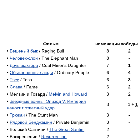
Фильм
номинации
победы
•
Бешеный бык
/ Raging Bull
8
2
•
Человек-слон
/ The Elephant Man
8
-
•
Дочь шахтёра
/ Coal Miner's Daughter
7
1
•
Обыкновенные люди
/ Ordinary People
6
4
•
Тэсс
/ Tess
6
3
•
Слава
/ Fame
6
2
• Мелвин и Говард /
Melvin and Howard
3
2
•
Звёздные войны. Эпизод V: Империя
3
1 +
1
наносит ответный удар
•
Трюкач
/ The Stunt Man
3
-
•
Рядовой Бенджамин
/ Private Benjamin
3
-
• Великий Сантини /
The Great Santini
2
-
• Воскрешение /
Resurrection
2
-