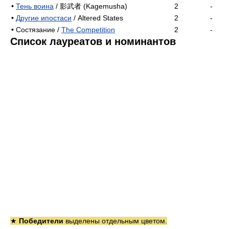
•
Тень воина
/ 影武者 (Kagemusha)
2
-
•
Другие ипостаси
/ Altered States
2
-
• Состязание /
The Competition
2
-
Список лауреатов и номинантов
★
Победители
выделены отдельным цветом.