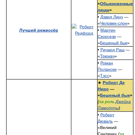
«
Обыкновенные
люди
»
•
Дэвид Линч
—
«
Человек-слон
»
Лучший режиссёр
•
Мартин
Скорсезе
—
«
Бешеный бык
»
•
Ричард Раш
—
«
Трюкач
»
•
Роман
Полански
—
«
Тэсс
»
★
Роберт Де
Ниро
—
«
Бешеный бык
»
(
за роль
Джейка
Ламотты
)
•
Роберт
Дюваль
—
«Великий
Сантини»
(
за