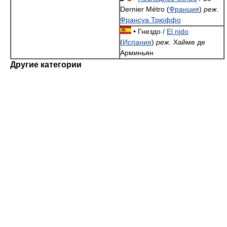
Dernier Métro (
Франция
)
реж.
Франсуа Трюффо
• Гнездо /
‎El nido
(
Испания
)
реж.
Хайме де
Арминьян
Другие категории