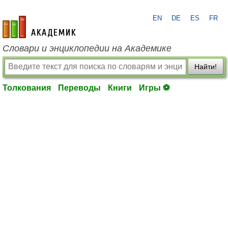
EN
DE
ES
FR
academic.ru
Словари и энциклопедии на Академике
Найти!
Толкования
Переводы
Книги
Игры ⚽