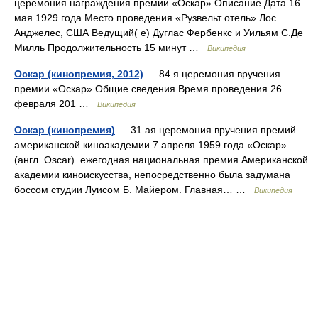
церемония награждения премии «Оскар» Описание Дата 16
мая 1929 года Место проведения «Рузвельт отель» Лос
Анджелес, США Ведущий( е) Дуглас Фербенкс и Уильям С.Де
Милль Продолжительность 15 минут …
Википедия
Оскар (кинопремия, 2012)
— 84 я церемония вручения
премии «Оскар» Общие сведения Время проведения 26
февраля 201 …
Википедия
Оскар (кинопремия)
— 31 ая церемония вручения премий
американской киноакадемии 7 апреля 1959 года «Оскар»
(англ. Oscar) ежегодная национальная премия Американской
академии киноискусства, непосредственно была задумана
боссом студии Луисом Б. Майером. Главная… …
Википедия