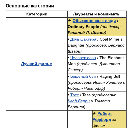
Основные категории
Категории
Лауреаты и номинанты
★
Обыкновенные люди
/
Ordinary People
(продюсер:
Рональд Л. Швари
)
•
Дочь шахтёра
/ Coal Miner’s
Daughter
(продюсер: Бернард
Шварц)
•
Человек-слон
/ The Elephant
Лучший фильм
Man
(продюсер: Джонатан
Сэнгер)
•
Бешеный бык
/ Raging Bull
(продюсеры: Ирвин Уинклер и
Роберт Чартофф)
•
Тэсс
/ Tess
(продюсеры:
Клод Берри
и Тимоти
Баррилл)
★
Роберт
Редфорд
за
фильм