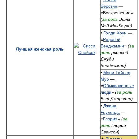
Бёрстин
—
«Воскрешение»
(
за роль
Эдны
Мэй МакКоули)
•
Голди Хоун
—
«
Рядовой
Бенджамин
»
(
за
Лучшая женская роль
роль
рядовой
Джуди
Бенджамин)
•
Мэри Тайлер
Мур
—
«
Обыкновенные
люди
»
(
за роль
Бэт Джарэтт)
•
Джина
Роулендс
—
«
Глория
»
(
за
роль
Глории
Свенсон)