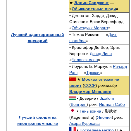
★
Элвин Сарджент
—
«
Обыкновенные люди
»
• Джонатан Харди, Дэвид
Стивенс и Брюс Бересфорд —
«
Объездчик Морант
»
Лучший адаптированный
• Томас Рикман — «
Дочь
сценарий
шахтёра
»
• Кристофер Де Вор, Эрик
Бергрен и
Дэвид Линч
—
«
Человек-слон
»
• Лоуренс Б. Маркус и
Ричард
Раш
— «
Трюкач
»
★
Москва слезам не
верит
(
СССР
)
режиссёр
Владимир Меньшов
• Доверие /
‎Bizalom
(
Венгрия
)
реж.
Иштван Сабо
•
Тень воина
/ 影武者
Лучший фильм на
(Kagemusha) (
Япония
)
реж.
иностранном языке
Акира Куросава
•
Последнее метро
/ Le