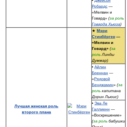
•
Джейсон
Робардс
—
«Мелвин и
Говард»
(
за роль
Говарда Хьюза
)
★
Мэри
Стинбёрген
—
«Мелвин и
Говард»
(
за
роль
Линды
Думмар)
•
Айлин
Бреннан
—
«
Рядовой
Бенджамин
»
(
за
роль
капитана
Дорин Льюис)
•
Эва Ле
Лучшая женская роль
Галлиенн
—
второго плана
«Воскрешение»
(
за роль
бабушки