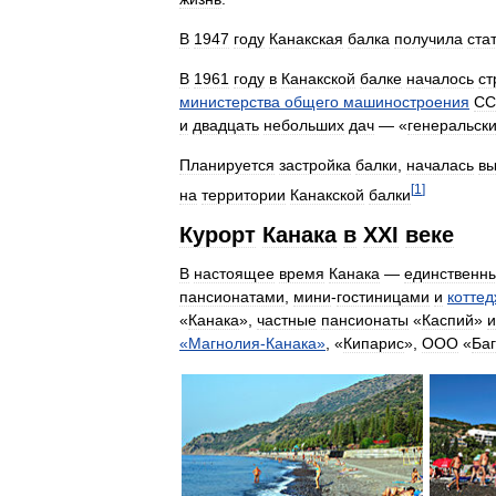
В
1947
году
Канакская
балка
получила
ста
В
1961
году
в
Канакской
балке
началось
ст
министерства
общего
машиностроения
СС
и
двадцать
небольших
дач
— «
генеральск
Планируется
застройка
балки
,
началась
вы
[
1
]
на
территории
Канакской
балки
Курорт
Канака
в
ХХI
веке
В
настоящее
время
Канака
—
единственн
пансионатами
,
мини
-
гостиницами
и
котте
«
Канака
»,
частные
пансионаты
«
Каспий
»
и
«
Магнолия
-
Канака
»
, «
Кипарис
»,
ООО
«
Ба