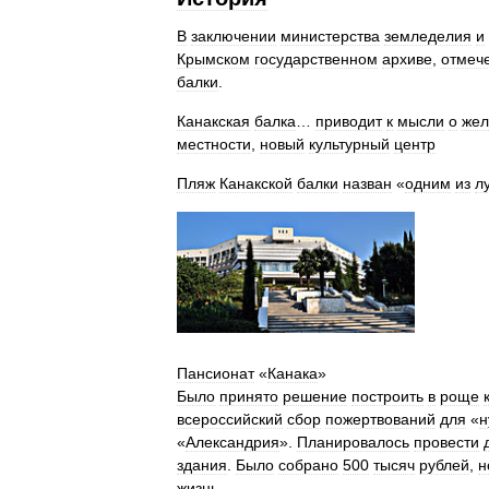
В
заключении
министерства
земледелия
и
Крымском
государственном
архиве
,
отмеч
балки
.
Канакская
балка
…
приводит
к
мысли
о
жел
местности
,
новый
культурный
центр
Пляж
Канакской
балки
назван
«
одним
из
л
Пансионат
«
Канака
»
Было
принято
решение
построить
в
роще
всероссийский
сбор
пожертвований
для
«
н
«
Александрия
».
Планировалось
провести
здания
.
Было
собрано
500
тысяч
рублей
,
н
жизнь
.