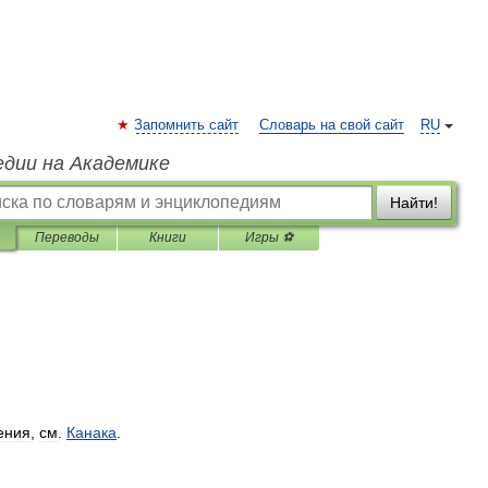
Запомнить сайт
Словарь на свой сайт
RU
едии на Академике
Найти!
Переводы
Книги
Игры ⚽
ения
,
см
.
Канака
.