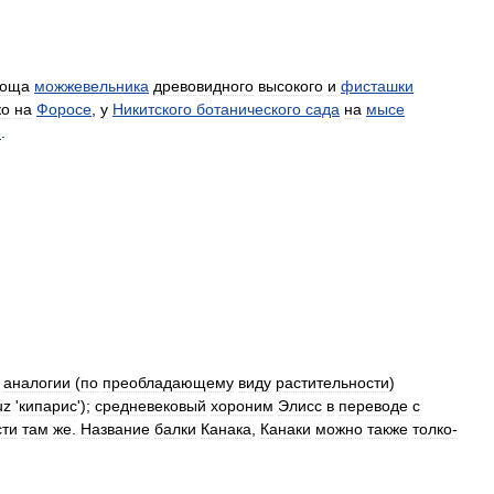
оща
можжевельника
древовидного
высокого
и
фисташки
ко
на
Форосе
,
у
Никитского
ботанического
сада
на
мысе
е
.
аналогии
(
по
преобладающему
виду
растительности
)
uz
'
кипарис
');
средневеко­вый
хороним
Элисс
в
переводе
с
сти
там
же
.
Название
балки
Канака
,
Канаки
можно
также
толко­