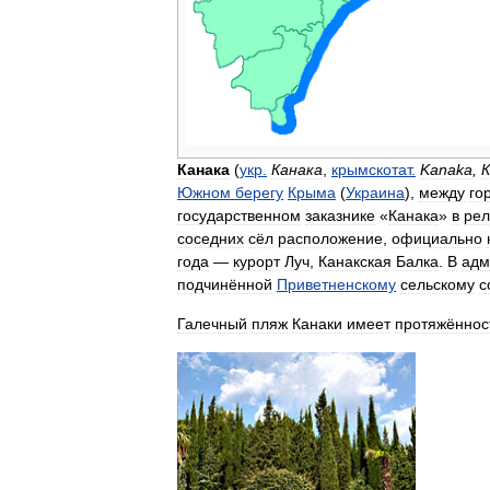
Канака
(
укр
.
Канака
,
крымскотат
.
Kanaka
,
К
Южном
берегу
Крыма
(
Украина
),
между
го
государственном
заказнике
«
Канака
»
в
рел
соседних
сёл
расположение
,
официально
года
—
курорт
Луч
,
Канакская
Балка
.
В
адм
подчинённой
Приветненскому
сельскому
с
Галечный
пляж
Канаки
имеет
протяжённос