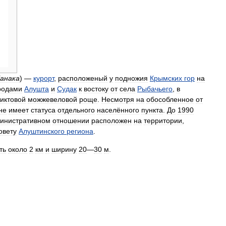
анака
) —
курорт
,
расположеный
у
подножия
Крымских
гор
на
родами
Алушта
и
Судак
к
востоку
от
села
Рыбачьего
,
в
иктовой
можжевеловой
роще
.
Несмотря
на
обособленное
от
не
имеет
статуса
отдельного
населённого
пункта
.
До
1990
инистративном
отношении
расположен
на
территории
,
овету
Алуштинского
региона
.
ть
около
2
км
и
ширину
20
—
30
м
.