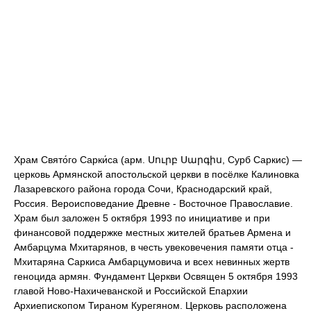
Храм Свято́го Сарки́са (арм. Սուրբ Սարգիս, Сурб Саркис) —
церковь Армянской апостольской церкви в посёлке Калиновка
Лазаревского района города Сочи, Краснодарский край,
Россия. Вероисповедание Древне - Восточное Православие.
Храм был заложен 5 октября 1993 по инициативе и при
финансовой поддержке местных жителей братьев Армена и
Амбарцума Мхитарянов, в честь увековечения памяти отца -
Мхитаряна Саркиса Амбарцумовича и всех невинных жертв
геноцида армян. Фундамент Церкви Освящен 5 октября 1993
главой Ново-Нахичеванской и Российской Епархии
Архиепископом Тираном Курегяном. Церковь расположена