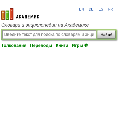
EN
DE
ES
FR
academic.ru
Словари и энциклопедии на Академике
Найти!
Толкования
Переводы
Книги
Игры ⚽