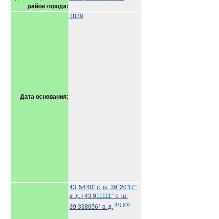
район города:
1839
Дата основания:
43°54′40″ с. ш.
39°20′17″
в. д.
/
43.911111° с. ш.
(G)
(O)
39.338056° в. д.