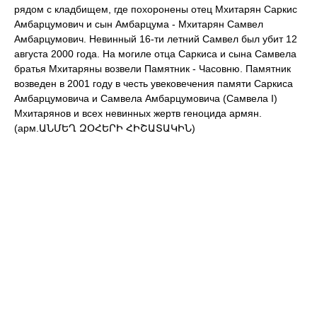
рядом с кладбищем, где похоронены отец Мхитарян Саркис
Амбарцумович и сын Амбарцума - Мхитарян Самвел
Амбарцумович. Невинный 16-ти летний Самвел был убит 12
августа 2000 года. На могиле отца Саркиса и сына Самвела
братья Мхитаряны возвели Памятник - Часовню. Памятник
возведен в 2001 году в честь увековечения памяти Саркиса
Амбарцумовича и Самвела Амбарцумовича (Самвела I)
Мхитарянов и всех невинных жертв геноцида армян.
(арм.ԱՆՄԵՂ ԶՕՀԵՐԻ ՀԻՇԱՏԱԿԻՆ)