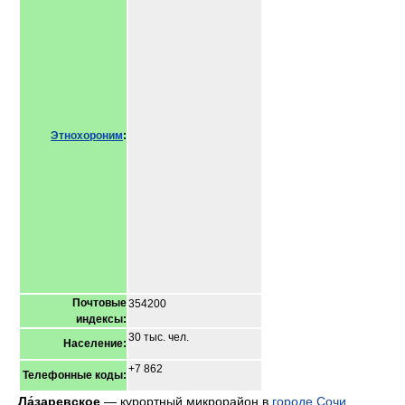
Этнохороним
:
Почтовые
354200
индексы:
30 тыс. чел.
Население:
+7 862
Телефонные коды:
Ла́заревское
— курортный микрорайон в
городе Сочи