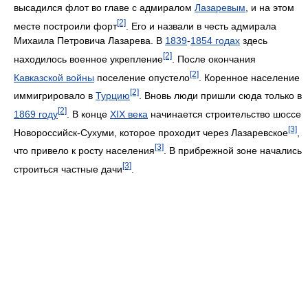
высадился флот во главе с адмиралом
Лазаревым
, и на этом
[2]
месте построили форт
. Его и назвали в честь адмирала
Михаила Петровича Лазарева. В
1839
-
1854 годах
здесь
[2]
находилось военное укрепление
. После окончания
[2]
Кавказской войны
поселение опустело
. Коренное население
[2]
иммигрировало в
Турцию
. Вновь люди пришли сюда только в
[2]
1869 году
. В конце
XIX века
начинается строительство шоссе
[3]
Новороссийск-Сухуми, которое проходит через Лазаревское
,
[3]
что привело к росту населения
. В прибрежной зоне начались
[3]
строиться частные дачи
.