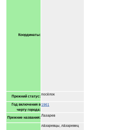
Координаты:
посёлок
Прежний статус:
Год включения в
1961
черту города:
Лазарев
Прежние названия:
ла́заревцы, ла́заревец