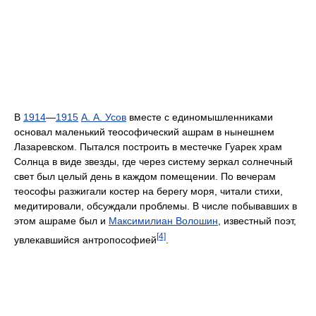
В
1914
—
1915
А. А. Усов
вместе с единомышленниками
основал маленький теософический ашрам в нынешнем
Лазаревском. Пытался построить в местечке Гуарек храм
Солнца в виде звезды, где через систему зеркал солнечный
свет был целый день в каждом помещении. По вечерам
теософы разжигали костер на берегу моря, читали стихи,
медитировали, обсуждали проблемы. В числе побывавших в
этом ашраме был и
Максимилиан Волошин
, известный поэт,
[4]
увлекавшийся антропософией
.