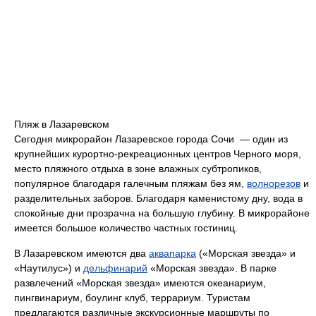
Пляж в Лазаревском
Сегодня микрорайон Лазаревское города Сочи — один из
крупнейших курортно-рекреационных центров Черного моря,
место пляжного отдыха в зоне влажных субтропиков,
популярное благодаря галечным пляжам без ям,
волнорезов
и
разделительных заборов. Благодаря каменистому дну, вода в
спокойные дни прозрачна на большую глубину. В микрорайоне
имеется большое количество частных гостиниц.
В Лазаревском имеются два
аквапарка
(«Морская звезда» и
«Наутилус») и
дельфинарий
«Морская звезда». В парке
развлечений «Морская звезда» имеются океанариум,
пингвинариум, боулинг клуб, террариум. Туристам
предлагаются различные экскурсионные маршруты по