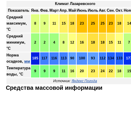
Климат Лазаревского
Показатель
Янв.
Фев.
Март
Апр.
Май
Июнь
Июль
Авг.
Сен.
Окт.
Ноя
Средний
максимум,
8
9
11
15
18
23
25
25
23
18
1
°C
Средний
минимум,
2
2
4
8
12
16
18
18
15
11
7
°C
Норма
185
117
116
113
90
100
93
112
134
133
17
осадков,
мм
Температура
9
9
9
11
16
20
23
24
22
18
1
воды, °C
Источник:
Яндекс Погода
Средства массовой информации