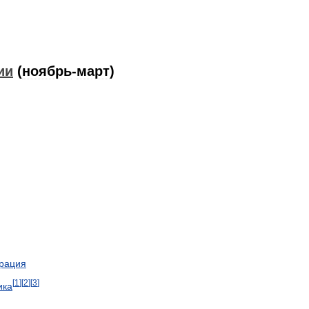
ии
(
ноябрь
-
март
)
рация
[
1
]
[
2
]
[
3
]
ика