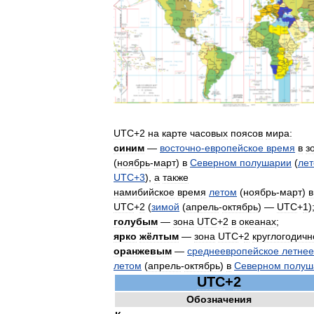
UTC
+
2
на
карте
часовых
поясов
мира:
cиним
—
восточно
-
европейское
время
в
з
(
ноябрь
-
март
)
в
Северном
полушарии
(
ле
UTC
+
3
),
а
также
намибийское
время
летом
(
ноябрь
-
март
)
в
UTC
+
2
(
зимой
(
апрель
-
октябрь
) —
UTC
+
1
)
голубым
—
зона
UTC
+
2
в
океанах
;
ярко
жёлтым
—
зона
UTC
+
2
круглогодичн
оранжевым
—
среднеевропейское
летнее
летом
(
апрель
-
октябрь
)
в
Северном
полуш
UTC
+
2
Обозначения