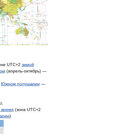
оне
UTC
+
2
зимой
том
(
апрель
-
октябрь
) —
Южном
полушарии
—
;
о
;
время
(
зона
UTC
+
2
арии
)