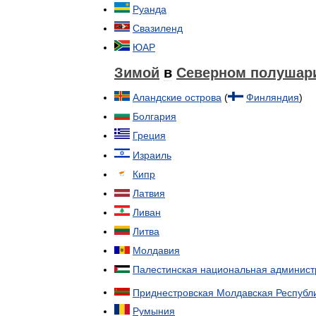
Руанда
Свазиленд
ЮАР
Зимой
в
Северном
полушар
Аландские
острова
(
Финляндия
)
Болгария
Греция
Израиль
Кипр
Латвия
Ливан
Литва
Молдавия
Палестинская
национальная
админист
Приднестровская
Молдавская
Республ
Румыния