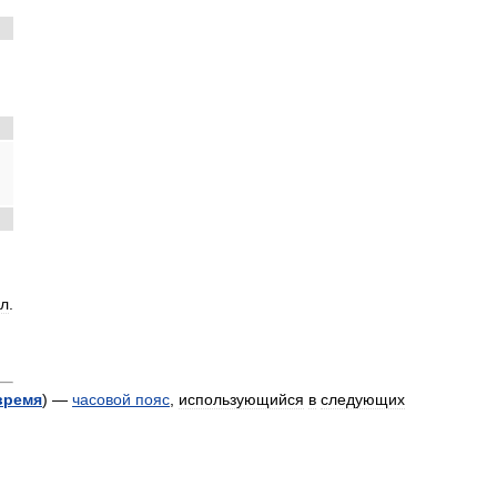
ел
.
время
) —
часовой
пояс
,
использующийся
в
следующих