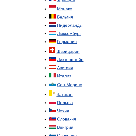
Монако
Бельгия
Нидерланды
Люксембург
Германия
Швейцария
Лихтенштейн
Австрия
Италия
Сан
-
Марино
Ватикан
Польша
Чехия
Словакия
Венгрия
Словения