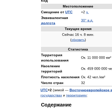
Код
Местоположение
Смещение
от
UTC
+
2
ч
.
Эквивалентная
30
°
в
.
д
.
долгота
Текущее
время
Сейчас
16
ч
.
8
мин
.
(
)
обновить
Статистика
Территория
Ок
.
11
000
000
км
²
использования
Население
Ок
.
459
000
000
ч
территорий
Плотность
населения
Ок
.
42
чел
./
км
²
Число
стран
32
UTC
+
2
(
зимой
—
Восточноевропейское
государствах
и
территориях
:
Содержание