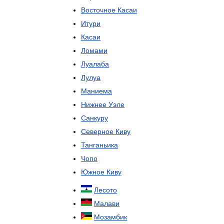
Восточное
Касаи
Итури
Касаи
Ломами
Луалаба
Лулуа
Маниема
Нижнее
Уэле
Санкуру
Северное
Киву
Танганьика
Чопо
Южное
Киву
Лесото
Малави
Мозамбик