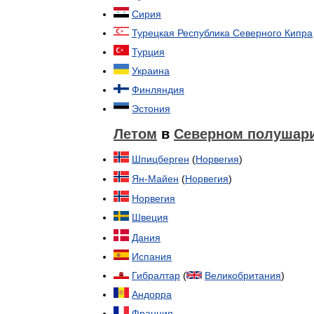
Сирия
Турецкая
Республика
Северного
Кипра
Турция
Украина
Финляндия
Эстония
Летом
в
Северном
полушар
Шпицберген
(
Норвегия
)
Ян
-
Майен
(
Норвегия
)
Норвегия
Швеция
Дания
Испания
Гибралтар
(
Великобритания
)
Андорра
Франция