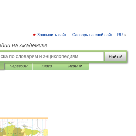
Запомнить сайт
Словарь на свой сайт
RU
едии на Академике
Найти!
Переводы
Книги
Игры ⚽