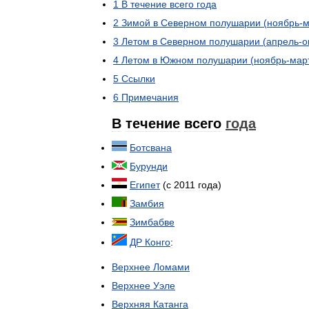
1
В
течение
всего
года
2
Зимой
в
Северном
полушарии
(
ноябрь
-
м
3
Летом
в
Северном
полушарии
(
апрель
-
о
4
Летом
в
Южном
полушарии
(
ноябрь
-
мар
5
Ссылки
6
Примечания
В
течение
всего
года
Ботсвана
Бурунди
Египет
(
с
2011
года
)
Замбия
Зимбабве
ДР
Конго
:
Верхнее
Ломами
Верхнее
Уэле
Верхняя
Катанга