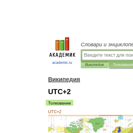
Словари и энциклоп
academic.ru
Википедия
Толкования
Википедия
UTC+2
Толкование
UTC
+
2