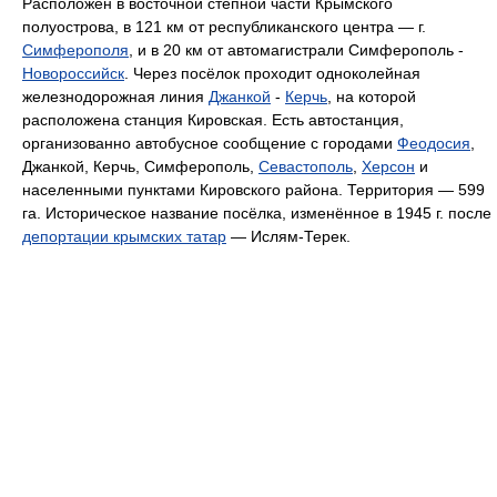
Расположен в восточной степной части Крымского
полуострова, в 121 км от республиканского центра — г.
Симферополя
, и в 20 км от автомагистрали Симферополь -
Новороссийск
. Через посёлок проходит одноколейная
железнодорожная линия
Джанкой
-
Керчь
, на которой
расположена станция Кировская. Есть автостанция,
организованно автобусное сообщение с городами
Феодосия
,
Джанкой, Керчь, Симферополь,
Севастополь
,
Херсон
и
населенными пунктами Кировского района. Территория — 599
га. Историческое название посёлка, изменённое в 1945 г. после
депортации крымских татар
— Ислям-Терек.