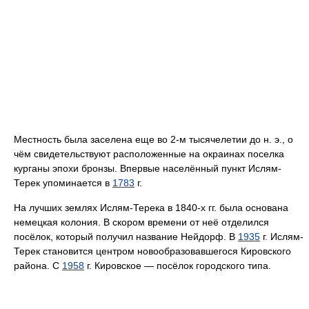
Местность была заселена еще во 2-м тысячелетии до н. э., о
чём свидетельствуют расположенные на окраинах поселка
курганы эпохи бронзы. Впервые населённый пункт Ислям-
Терек упоминается в
1783
г.
На лучших землях Ислям-Терека в 1840-х гг. была основана
немецкая колония. В скором времени от неё отделился
посёлок, который получил название Нейдорф. В
1935
г. Ислям-
Терек становится центром новообразовавшегося Кировского
района. С
1958
г. Кировское — посёлок городского типа.