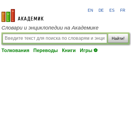
EN
DE
ES
FR
academic.ru
Словари и энциклопедии на Академике
Найти!
Толкования
Переводы
Книги
Игры ⚽