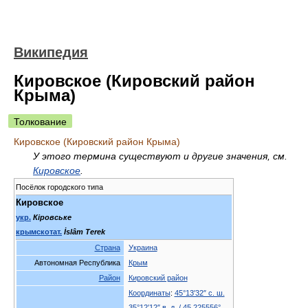
Википедия
Кировское (Кировский район
Крыма)
Толкование
Кировское (Кировский район Крыма)
У этого термина существуют и другие значения, см.
Кировское
.
Посёлок городского типа
Кировское
укр.
Кіровське
крымскотат.
İslâm Terek
Страна
Украина
Автономная Республика
Крым
Район
Кировский район
Координаты
:
45°13′32″ с. ш.
35°12′12″ в. д.
/
45.225556°