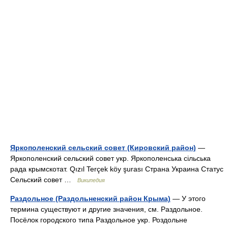
Яркополенский сельский совет (Кировский район)
—
Яркополенский сельский совет укр. Яркополенська сільська
рада крымскотат. Qızıl Terçek köy şurası Страна Украина Статус
Сельский совет …
Википедия
Раздольное (Раздольненский район Крыма)
— У этого
термина существуют и другие значения, см. Раздольное.
Посёлок городского типа Раздольное укр. Роздольне