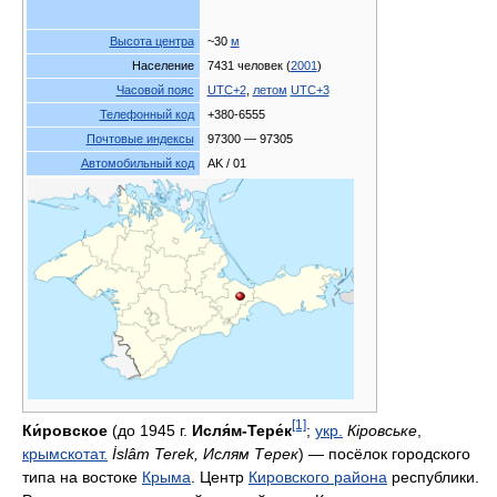
Высота центра
~30
м
Население
7431 человек (
2001
)
Часовой пояс
UTC+2
,
летом
UTC+3
Телефонный код
+380-6555
Почтовые индексы
97300 — 97305
Автомобильный код
AK / 01
[1]
Ки́ровское
(до 1945 г.
Исля́м-Тере́к
;
укр.
Кіровське
,
крымскотат.
İslâm Terek, Ислям Терек
) — посёлок городского
типа на востоке
Крыма
. Центр
Кировского района
республики.