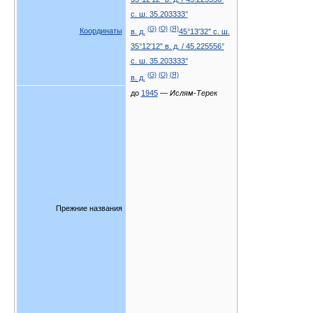
с. ш.
35.203333°
(G)
(O)
(Я)
Координаты
в. д.
45°13′32″ с. ш.
35°12′12″ в. д.
/
45.225556°
с. ш.
35.203333°
(G)
(O)
(Я)
в. д.
до
1945
—
Ислям-Терек
Прежние названия