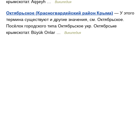
крымскотат. Aqşeyh …
Википедия
Октябрьское (Красногвардейский район Крыма)
— У этого
термина существуют и другие значения, см. Октябрьское.
Посёлок городского типа Октябрьское укр. Октябрське
крымскотат. Büyük Onlar …
Википедия