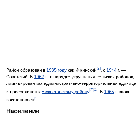
[2]
Район образован в
1935 году
как Ичкинский
, с
1944
г. —
Советский. В
1962
г., в порядке укрупнения сельских районов,
ликвидирован как административно-территориальная единица
[3]
[4]
и присоединен к
Нижнегорскому району
. В
1965
г. вновь
[5]
восстановлен
.
Население