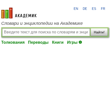
EN
DE
ES
FR
academic.ru
Словари и энциклопедии на Академике
Найти!
Толкования
Переводы
Книги
Игры ⚽