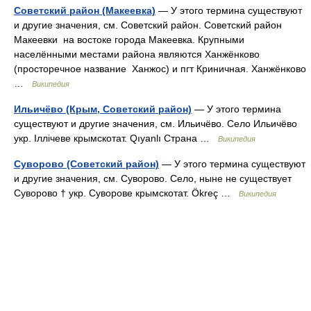
Советский район (Макеевка)
— У этого термина существуют
и другие значения, см. Советский район. Советский район
Макеевки на востоке города Макеевка. Крупными
населёнными местами района являются Ханжёнково
(просторечное название Ханжос) и пгт Криничная. Ханжёнково
…
Википедия
Ильичёво (Крым, Советский район)
— У этого термина
существуют и другие значения, см. Ильичёво. Село Ильичёво
укр. Іллічеве крымскотат. Qıyanlı Страна …
Википедия
Суворово (Советский район)
— У этого термина существуют
и другие значения, см. Суворово. Село, ныне не существует
Суворово † укр. Суворове крымскотат. Ökreç …
Википедия