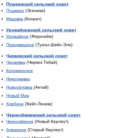
Пушкинский сельский совет
Пушкино
(Эсеники)
Маковка
(Конрат)
Урожайновский сельский совет
Урожайное
(Фернгейм)
Присивашное
(Тузлы-Шейх-Эли)
Чапаевский сельский совет
Чапаевка
(Черкез-Тобай)
Коломенское
Николаевка
Новосёловка
(Антай)
Новый Мир
Хлебное
(Бейс-Лехем)
Чернозёмненский сельский совет
Чернозёмное
(Новый Керлеут)
Алмазное
(Старый Керлеут)