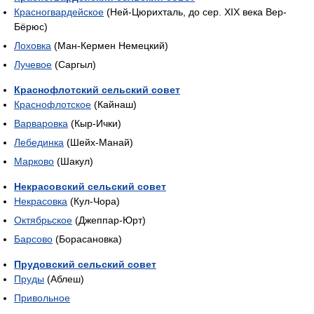
Красногвардейское
(Ней-Цюрихталь, до сер. XIX века Вер-
Бёрюс)
Лоховка
(Ман-Кермен Немецкий)
Лучевое
(Саргыл)
Краснофлотский сельский совет
Краснофлотское
(Кайнаш)
Варваровка
(Кыр-Ички)
Лебединка
(Шейх-Манай)
Марково
(Шакул)
Некрасовский сельский совет
Некрасовка
(Кул-Чора)
Октябрьское
(Джеппар-Юрт)
Барсово
(Борасановка)
Прудовский сельский совет
Пруды
(Аблеш)
Привольное