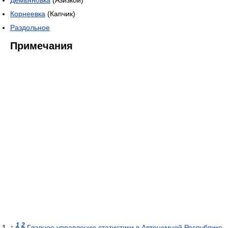
Демьяновка
(Азизкой)
Корнеевка
(Капчик)
Раздольное
Примечания
1
2
↑
Главное управление статистики в Автономной Республике