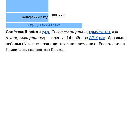
+380 6551
Телефонный код
Официальный сайт
Сове́тский райо́н
(
укр.
Совєтський район
,
крымскотат.
İçki
rayonı, Ички районы
) — один из 14 районов
АР Крым
. Довольно
небольшой как по площади, так и по населению. Расположен в
Присивашье на востоке Крыма.