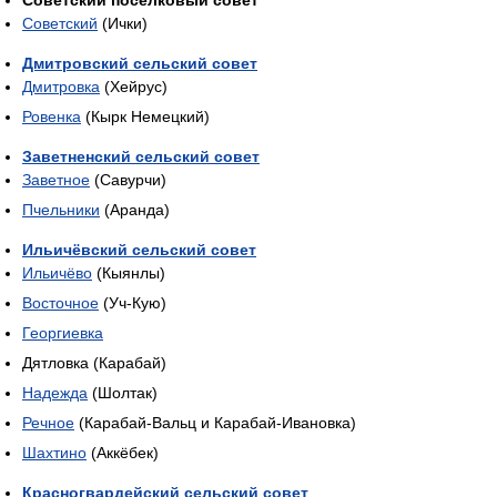
Советский поселковый совет
Советский
(Ички)
Дмитровский сельский совет
Дмитровка
(Хейрус)
Ровенка
(Кырк Немецкий)
Заветненский сельский совет
Заветное
(Савурчи)
Пчельники
(Аранда)
Ильичёвский сельский совет
Ильичёво
(Кыянлы)
Восточное
(Уч-Кую)
Георгиевка
Дятловка (Карабай)
Надежда
(Шолтак)
Речное
(Карабай-Вальц и Карабай-Ивановка)
Шахтино
(Аккёбек)
Красногвардейский сельский совет