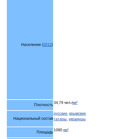
Население (
2012
)
34,79 чел./
км²
Плотность
русские
,
крымские
Национальный состав
татары
,
украинцы
1080
км²
Площадь