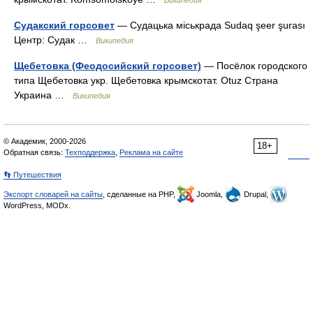
Википедия
Судакский горсовет
— Судацька міськрада Sudaq şeer şurası
Центр: Судак …
Википедия
Щебетовка (Феодосийский горсовет)
— Посёлок городского
типа Щебетовка укр. Щебетовка крымскотат. Otuz Страна
Украина …
Википедия
© Академик, 2000-2026
18+
Обратная связь:
Техподдержка
,
Реклама на сайте
👣 Путешествия
Экспорт словарей на сайты
, сделанные на PHP,
Joomla,
Drupal,
WordPress, MODx.