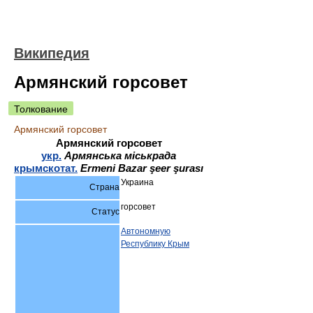
Википедия
Армянский горсовет
Толкование
Армянский горсовет
Армянский горсовет
укр.
Армянська міськрада
крымскотат.
Ermeni Bazar şeer şurası
Украина
Страна
горсовет
Статус
Автономную
Республику Крым