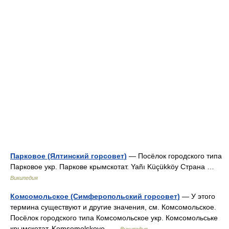
Парковое (Ялтинский горсовет)
— Посёлок городского типа
Парковое укр. Паркове крымскотат. Yañı Küçükköy Страна …
Википедия
Комсомольское (Симферопольский горсовет)
— У этого
термина существуют и другие значения, см. Комсомольское.
Посёлок городского типа Комсомольское укр. Комсомольське
крымскотат. Komsomolskoye …