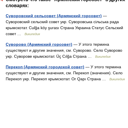
словарях:
Суворовский сельсовет (Армянский горсовет)
—
Суворовский сельский совет укр. Суворовська сільська рада
крымскотат. Culğa köy şurası Страна Украина Статус Сельский
совет …
Википедия
Суворово (Армянский горсовет)
— У этого термина
существуют и другие значения, см. Суворово. Село Суворово
укр. Суворове крымскотат. Üç Cılğa Страна …
Википедия
Перекоп (Армянский городской совет)
— У этого термина
существуют и другие значения, см. Перекоп (значения). Село
Перекоп укр. Перекоп крымскотат. Or Qapı Страна …
Википедия