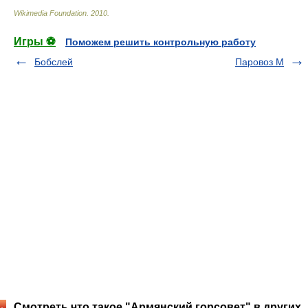
Wikimedia Foundation
.
2010
.
Игры ⚽
Поможем решить контрольную работу
Бобслей
Паровоз М
Смотреть что такое "Армянский горсовет" в других