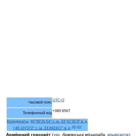
UTC+2
Часовой пояс
+380 6567
Телефонный код
Координаты
:
46°06′26.54″ с. ш.
33°41′30.9″ в. д.
(G)
(O)
/
46.107372° с. ш.
33.691917° в. д.
Армя́нский горсове́т
(
укр.
Армянська міськрада
,
крымскотат.