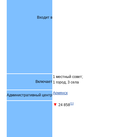
Входит в
1 местный совет;
Включает
1 город, 3 села
Армянск
Административный центр
[1]
▼
24 858