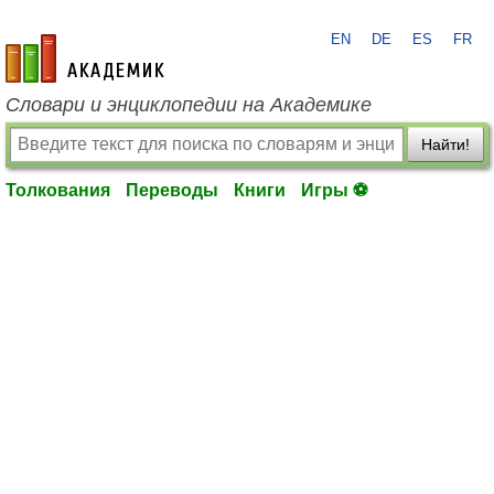
EN
DE
ES
FR
academic.ru
Словари и энциклопедии на Академике
Найти!
Толкования
Переводы
Книги
Игры ⚽