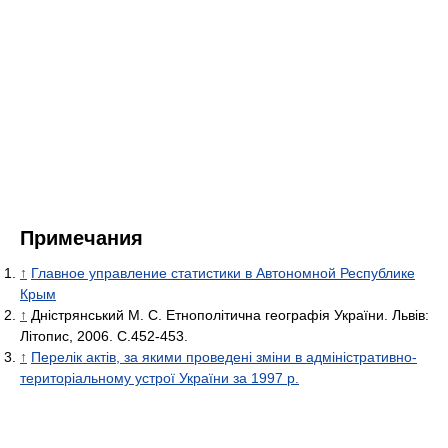
Примечания
↑
Главное управление статистики в Автономной Республике
Крым
↑
Дністрянський М. С. Етнополітична географія України. Львів:
Літопис, 2006. С.452-453.
↑
Перелік актів, за якими проведені зміни в адміністративно-
територіальному устрої України за 1997 р.