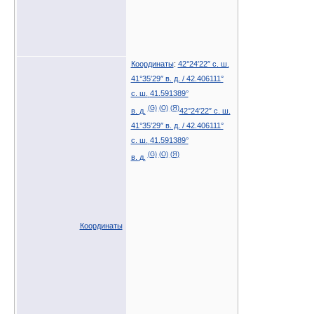
Координаты
:
42°24′22″ с. ш.
41°35′29″ в. д.
/
42.406111°
с. ш.
41.591389°
(G)
(O)
(Я)
в. д.
42°24′22″ с. ш.
41°35′29″ в. д.
/
42.406111°
с. ш.
41.591389°
(G)
(O)
(Я)
в. д.
Координаты