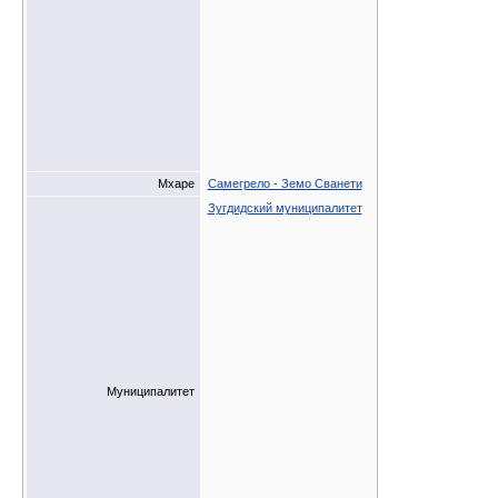
Мхаре
Самегрело - Земо Сванети
Зугдидский муниципалитет
Муниципалитет