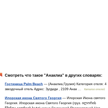
Смотреть что такое "Анаклиа" в других словарях:
Гостиница Palm Beach
— (Анаклиа,Грузия) Категория отеля: 4
звездочный отель Адрес: Зугдиди , 2109 Анак …
Каталог отелей
Илорская икона Святого Георгия
— Илорская Икона святого
Георгия. Илорская икона Святого Георгия (груз. ილორის
წმინდა გიორგის ხატი) икона Грузинской Православной Цер …