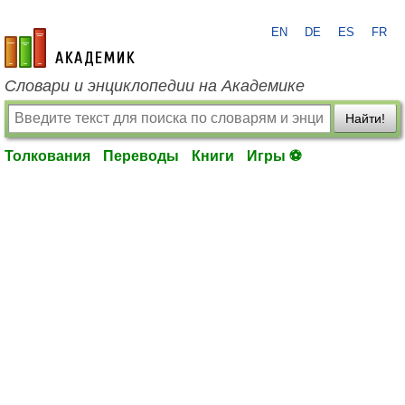
EN
DE
ES
FR
academic.ru
Словари и энциклопедии на Академике
Найти!
Толкования
Переводы
Книги
Игры ⚽