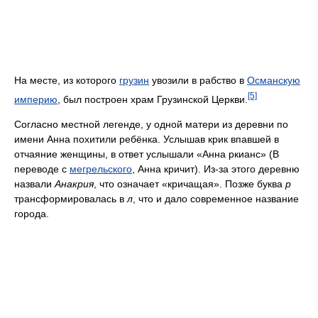
На месте, из которого
грузин
увозили в рабство в
Османскую
[5]
империю
, был построен храм Грузинской Церкви.
Согласно местной легенде, у одной матери из деревни по
имени Анна похитили ребёнка. Услышав крик впавшей в
отчаяние женщины, в ответ услышали «Анна ркианс» (В
переводе с
мегрельского
, Анна кричит). Из-за этого деревню
назвали
Анакрия
, что означает «кричащая». Позже буква
р
трансформировалась в
л
, что и дало современное название
города.