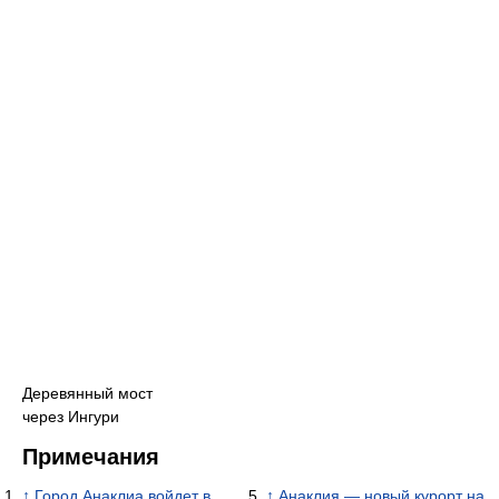
Деревянный мост
через Ингури
Примечания
↑
Город Анаклиа войдет в
↑
Анаклия — новый курорт на