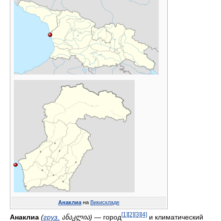
Анаклиа
на
Викискладе
[1]
[2]
[3]
[4]
Анаклиа
(
груз.
ანაკლია
)
— город
и климатический