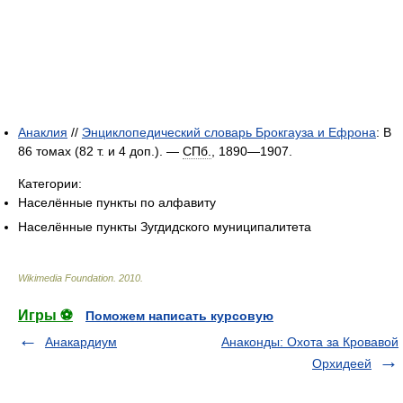
Анаклия
//
Энциклопедический словарь Брокгауза и Ефрона
: В
86 томах (82 т. и 4 доп.). —
СПб.
, 1890—1907.
Категории:
Населённые пункты по алфавиту
Населённые пункты Зугдидского муниципалитета
Wikimedia Foundation
.
2010
.
Игры ⚽
Поможем написать курсовую
Анакардиум
Анаконды: Охота за Кровавой
Орхидеей