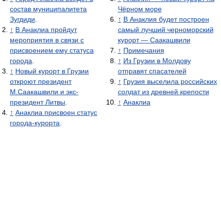
состав муниципалитета
Чёрном море
Зугдиди
.
↑
В Анаклия будет построен
↑
В Анаклиа пройдут
самый лучший черноморский
мероприятия в связи с
курорт — Саакашвили
присвоением ему статуса
↑
Примечания
города
.
↑
Из Грузии в Молдову
↑
Новый курорт в Грузии
отправят спасателей
откроют президент
↑
Грузия выселила российских
М.Саакашвили и экс-
солдат из древней крепости
президент Литвы
.
↑
Анаклиа
↑
Анаклиа присвоен статус
города-курорта
.