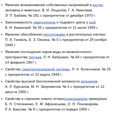
Явление возникновения собственных напряжений в
костях
человека и животных. В. И. Лощилов, Г. А. Николаев,
Э. П. Бабаев. № 181 с приоритетом от декабря 1970 г.
Закономерность
гаметогенеза
и подового цикла у
рыб
.
Б. Н. Казанский. № 20 с приоритетом от 11 июля 1949 г.
Явление обособления
протоплазмы
в растительных клетках.
П. А. Генкель, Е. 3. Окнина. № 5 с приоритетом от 29 ноября
1945 г.
Явление поглощения паров воды из межклеточного
пространства
листьев
. Л. Н. Бабушкин. № 64 с приоритетом от
14 февраля 1967 г.
Свойства
гликолатоксидазной системы
. П. А. Колесников. № 25
с приоритетом от 22 марта 1948 г.
Свойство высокой биологической активности
катехинов
.
А. Л. Курсанов, М. Н. Запрометов. № 4 с приоритетом от 12
августа 1950 г.
Свойства и строение нового гетеро
полисахарида
эремурана.
Б. Н. Степаненко, Е. М. Афанасьева, О. Н. Пономарева,
Р. А. Баксова. № 8 с приоритетом от января 1955 г.