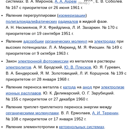
русск.
системах. В. А. Миронов,
А. А. Ахрем
, Е. В. Соболев.
(белор.)
№ 167 с приоритетом от 26 июня 1961 г.
Явление перегруппировки (
изомеризации
)
полигалоидалифатических
радикалов
в жидкой фазе.
А. Н. Несмеянов, Р. X. Фрейдлина, Л. И. Захаркин. № 170 с
приоритетом от 19 сентября 1951 г.
Явление
адсорбции
органических молекул
на
электродах
при
высоких потенциалах. Л. А. Миркинд, М. Я. Фиошин. № 149 с
приоритетом от 9 октября 1963 г.
Закон
электронной фотоэмиссии
из металлов в растворы
электролитов
. А. М. Бродский,
Ю. В. Плесков
, Ю. Я. Гуревич,
В. А. Бендерский, Я. М. Золотовицкий, Л. И. Коршунов. № 139 с
приоритетом от 28 января 1968 г.
Явление переноса металла с
катода
на
анод
при
электролизе
ионных расплавов
. Ю. К. Делимарский, О. Г. Зарубицкий.
№ 155 с приоритетом от 27 декабря 1960 г.
Явление триплет-триплетного переноса энергии между
органическими молекулами
. В. Л. Ермолаев,
А. И. Теренин
.
№ 108 с приоритетом от 17 января 1952 г.
Явление элементотропии в
кетоенольных системах
.