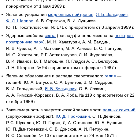
приоритетом от 1 мая 1969 г.
Явление удержания
медленных нейтронов
.
Я. Б. Зельдович
,
Ф. Л. Шапиро
, А. В. Стрелков, В. И. Лущиков,
Ю. Н. Покотиловский. № 171 с приоритетом от 3 апреля 1959 г.
Ядерные свойства
света
(распад фи-ноль-мезона на
электрон-
позитронную пару
). М. Н. Хачатурян, А. М. Балдин,
И. В. Чувило, А. Т. Матюшин, М. А. Азимов, В. С. Пантуев,
М. С. Хвастунов, Р. Г. Астватацуров, Л. И. Журавлёва,
В. И. Иванов, В. Т. Матюшин, Я. Гладки А. С., Белоусов,
Л. Н. Штарков. № 94 с приоритетом от февраля 1967 г.
Явление образования и распада сверхтяжелого
гелия
—
гелия-8. Ю. А. Батусов, С. А. Бунятов, В. М. Сидоров,
В. И. Гольданский,
Я. Б. Зельдович
, О. В. Ложкин,
А. А. Римский-Корсаков, В. А. Ярба. № 119 с приоритетом от 22
октября 1959 г.
Закономерность в энергетической зависимости
полных сечений
(серпуховский эффект).
Ю. Д. Прокошкин
, С. П. Денисов,
Р. С. Шувалов, Ю. П. Горин, Д. А. Стоянова, Ю. Б. Бушнин,
Ю. П. Дмитриевский, С. В. Донсков, А. И. Петрухин,
В. С. Селезнёв. № 137 с приоритетом от 24 мая 1971 г.