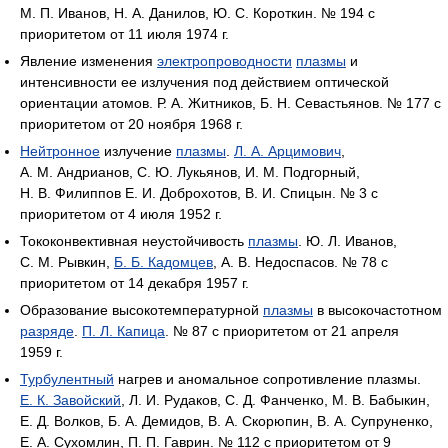
М. П. Иванов, Н. А. Данилов, Ю. С. Короткин. № 194 с
приоритетом от 11 июля 1974 г.
Явление изменения
электропроводности
плазмы
и
интенсивности ее излучения под действием оптической
ориентации атомов. Р. А. Житников, Б. Н. Севастьянов. № 177 с
приоритетом от 20 ноября 1968 г.
Нейтронное
излучение
плазмы
.
Л. А. Арцимович
,
А. М. Андрианов, С. Ю. Лукьянов, И. М. Подгорный,
Н. В. Филиппов Е. И. Доброхотов, В. И. Спицын. № 3 с
приоритетом от 4 июля 1952 г.
Тококонвективная неустойчивость
плазмы
. Ю. Л. Иванов,
С. М. Рывкин,
Б. Б. Кадомцев
, А. В. Недоспасов. № 78 с
приоритетом от 14 декабря 1957 г.
Образование высокотемпературной
плазмы
в высокочастотном
разряде
.
П. Л. Капица
. № 87 с приоритетом от 21 апреля
1959 г.
Турбулентный
нагрев и аномальное сопротивление плазмы.
Е. К. Завойский
, Л. И. Рудаков, С. Д. Фанченко, М. В. Бабыкин,
Е. Д. Волков, Б. А. Демидов, В. А. Скорюпин, В. А. Супруненко,
Е. А. Сухомлин, П. П. Гаврин. № 112 с приоритетом от 9