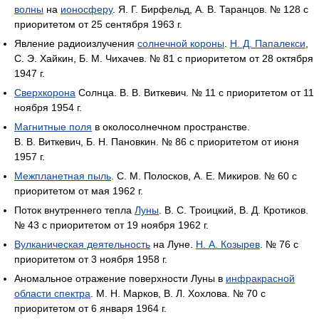
волны
на
ионосферу
. Я. Г. Бирфельд, А. В. Таранцов. № 128 с
приоритетом от 25 сентября 1963 г.
Явление радиоизлучения
солнечной короны
.
Н. Д. Папалекси
,
С. Э. Хайкин, Б. М. Чихачев. № 81 с приоритетом от 28 октября
1947 г.
Сверхкорона
Солнца. В. В. Виткевич. № 11 с приоритетом от 11
ноября 1954 г.
Магнитные поля
в околосолнечном пространстве.
В. В. Виткевич, Б. Н. Пановкин. № 86 с приоритетом от июня
1957 г.
Межпланетная пыль
. С. М. Полосков, А. Е. Микиров. № 60 с
приоритетом от мая 1962 г.
Поток внутреннего тепла
Луны
. В. С. Троицкий, В. Д. Кротиков.
№ 43 с приоритетом от 19 ноября 1962 г.
Вулканическая деятельность
на Луне.
Н. А. Козырев
. № 76 с
приоритетом от 3 ноября 1958 г.
Аномальное отражение поверхности Луны в
инфракрасной
области спектра
. М. Н. Марков, В. Л. Хохлова. № 70 с
приоритетом от 6 января 1964 г.