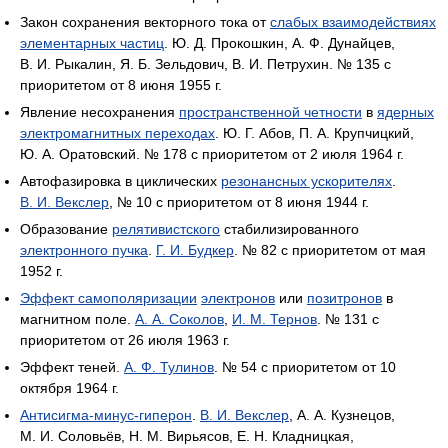
Закон сохранения векторного тока от
слабых взаимодействиях
элементарных частиц
. Ю. Д. Прокошкин, А. Ф. Дунайцев,
В. И. Рыкалин, Я. Б. Зельдович, В. И. Петрухин. № 135 с
приоритетом от 8 июня 1955 г.
Явление несохранения
пространственной четности
в
ядерных
электромагнитных переходах
. Ю. Г. Абов, П. А. Крупчицкий,
Ю. А. Оратовский. № 178 с приоритетом от 2 июля 1964 г.
Автофазировка в циклических
резонансных ускорителях
.
В. И. Векслер
, № 10 с приоритетом от 8 июня 1944 г.
Образование
релятивистского
стабилизированного
электронного пучка
.
Г. И. Будкер
. № 82 с приоритетом от мая
1952 г.
Эффект самополяризации
электронов
или
позитронов
в
магнитном поле.
А. А. Соколов
,
И. М. Тернов
. № 131 с
приоритетом от 26 июля 1963 г.
Эффект теней.
А. Ф. Тулинов
. № 54 с приоритетом от 10
октября 1964 г.
Антисигма-минус-гиперон
.
В. И. Векслер
, А. А. Кузнецов,
М. И. Соловьёв, Н. М. Вирьясов, Е. Н. Кладницкая,