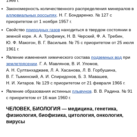
1966 г.
Закономерность количественного распределения минералов в
аллювиальных россыпях
. Н. Г. Бондаренко. № 127 с
приоритетом от 1 ноября 1957 г.
Свойство
природных газов
находиться в твердом состоянии в
земной коре. А. А. Трофимук, Н. В. Черский, Ф. А. Требин,
Ю. Ф. Макогон, В. Г. Васильев. № 75 с приоритетом от 25 июля
1961 г.
Явление изменения химического состава
подземных вод
при
землетрясении
. Г. А. Мавлянов, В. И. Уломов,
А. Н. Султанхаджаев, Л. А. Хасанова, Л. В. Горбушина,
В. Г. Тыминский, А. И. Спиридонов, Б. 3. Мавашев,
Н. И. Хитаров. № 129 с приоритетом от 21 февраля 1966 г.
Явление образования истинных
плывунов
. В. В. Радина. № 91
с приоритетом от 16 мая 1960 г.
ЧЕЛОВЕК, БИОЛОГИЯ — медицина, генетика,
физиология, биофизика, цитология, онкология,
вирусы