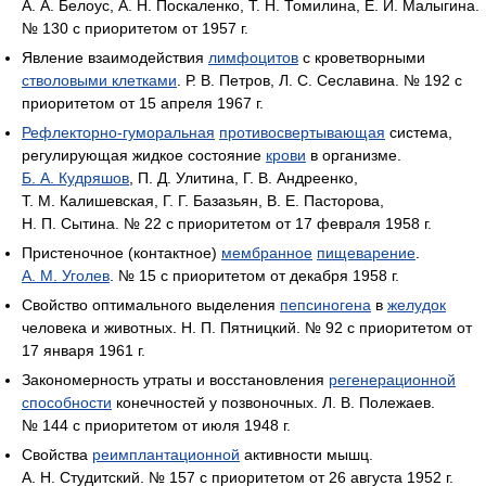
А. А. Белоус, А. Н. Поскаленко, Т. Н. Томилина, Е. И. Малыгина.
№ 130 с приоритетом от 1957 г.
Явление взаимодействия
лимфоцитов
с кроветворными
стволовыми клетками
. Р. В. Петров, Л. С. Сеславина. № 192 с
приоритетом от 15 апреля 1967 г.
Рефлекторно-гуморальная
противосвертывающая
система,
регулирующая жидкое состояние
крови
в организме.
Б. А. Кудряшов
, П. Д. Улитина, Г. В. Андреенко,
Т. М. Калишевская, Г. Г. Базазьян, В. Е. Пасторова,
Н. П. Сытина. № 22 с приоритетом от 17 февраля 1958 г.
Пристеночное (контактное)
мембранное
пищеварение
.
А. М. Уголев
. № 15 с приоритетом от декабря 1958 г.
Свойство оптимального выделения
пепсиногена
в
желудок
человека и животных. Н. П. Пятницкий. № 92 с приоритетом от
17 января 1961 г.
Закономерность утраты и восстановления
регенерационной
способности
конечностей у позвоночных. Л. В. Полежаев.
№ 144 с приоритетом от июля 1948 г.
Свойства
реимплантационной
активности мышц.
А. Н. Студитский. № 157 с приоритетом от 26 августа 1952 г.