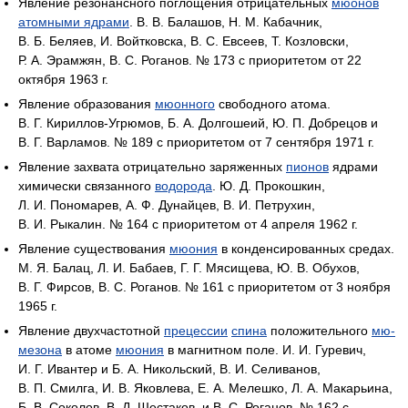
Явление резонансного поглощения отрицательных
мюонов
атомными ядрами
. В. В. Балашов, Н. М. Кабачник,
В. Б. Беляев, И. Войтковска, В. С. Евсеев, Т. Козловски,
Р. А. Эрамжян, В. С. Роганов. № 173 с приоритетом от 22
октября 1963 г.
Явление образования
мюонного
свободного атома.
В. Г. Кириллов-Угрюмов, Б. А. Долгошеий, Ю. П. Добрецов и
В. Г. Варламов. № 189 с приоритетом от 7 сентября 1971 г.
Явление захвата отрицательно заряженных
пионов
ядрами
химически связанного
водорода
. Ю. Д. Прокошкин,
Л. И. Пономарев, А. Ф. Дунайцев, В. И. Петрухин,
В. И. Рыкалин. № 164 с приоритетом от 4 апреля 1962 г.
Явление существования
мюония
в конденсированных средах.
М. Я. Балац, Л. И. Бабаев, Г. Г. Мясищева, Ю. В. Обухов,
В. Г. Фирсов, В. С. Роганов. № 161 с приоритетом от 3 ноября
1965 г.
Явление двухчастотной
прецессии
спина
положительного
мю-
мезона
в атоме
мюония
в магнитном поле. И. И. Гуревич,
И. Г. Ивантер и Б. А. Никольский, В. И. Селиванов,
В. П. Смилга, И. В. Яковлева, Е. А. Мелешко, Л. А. Макарьина,
Б. В. Соколов, В. Д. Шестаков, и В. С. Роганов. № 162 с