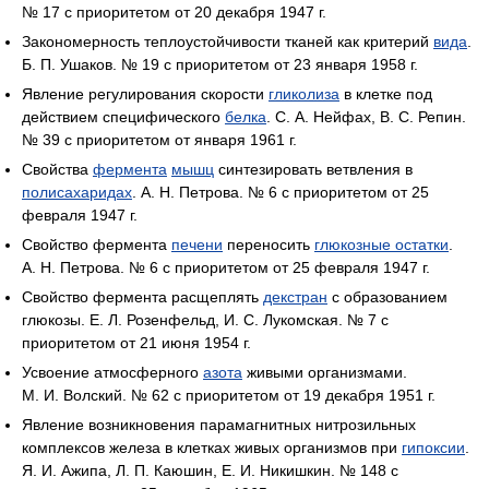
№ 17 с приоритетом от 20 декабря 1947 г.
Закономерность теплоустойчивости тканей как критерий
вида
.
Б. П. Ушаков. № 19 с приоритетом от 23 января 1958 г.
Явление регулирования скорости
гликолиза
в клетке под
действием специфического
белка
. С. А. Нейфах, В. С. Репин.
№ 39 с приоритетом от января 1961 г.
Свойства
фермента
мышц
синтезировать ветвления в
полисахаридах
. А. Н. Петрова. № 6 с приоритетом от 25
февраля 1947 г.
Свойство фермента
печени
переносить
глюкозные остатки
.
А. Н. Петрова. № 6 с приоритетом от 25 февраля 1947 г.
Свойство фермента расщеплять
декстран
с образованием
глюкозы. Е. Л. Розенфельд, И. С. Лукомская. № 7 с
приоритетом от 21 июня 1954 г.
Усвоение атмосферного
азота
живыми организмами.
М. И. Волский. № 62 с приоритетом от 19 декабря 1951 г.
Явление возникновения парамагнитных нитрозильных
комплексов железа в клетках живых организмов при
гипоксии
.
Я. И. Ажипа, Л. П. Каюшин, Е. И. Никишкин. № 148 с