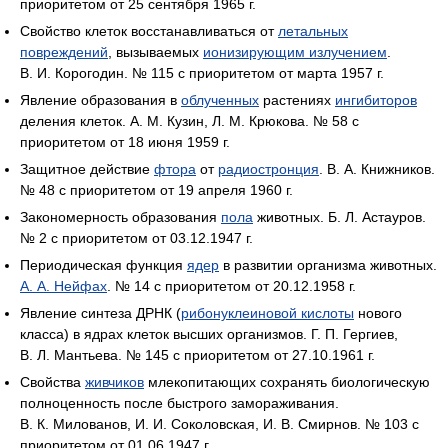
приоритетом от 25 сентября 1965 г.
Свойство клеток восстанавливаться от
летальных
повреждений
, вызываемых
ионизирующим излучением
.
В. И. Корогодин. № 115 с приоритетом от марта 1957 г.
Явление образования в
облученных
растениях
ингибиторов
деления клеток. А. М. Кузин, Л. М. Крюкова. № 58 с
приоритетом от 18 июня 1959 г.
Защитное действие
фтора
от
радиостронция
. В. А. Книжников.
№ 48 с приоритетом от 19 апреля 1960 г.
Закономерность образования
пола
животных. Б. Л. Астауров.
№ 2 с приоритетом от 03.12.1947 г.
Периодическая функция
ядер
в развитии организма животных.
А. А. Нейфах
. № 14 с приоритетом от 20.12.1958 г.
Явление синтеза ДРНК (
рибонуклеиновой кислоты
нового
класса) в ядрах клеток высших организмов. Г. П. Гергиев,
В. Л. Мантьева. № 145 с приоритетом от 27.10.1961 г.
Свойства
живчиков
млекопитающих сохранять биологическую
полноценность после быстрого замораживания.
В. К. Милованов, И. И. Соколовская, И. В. Смирнов. № 103 с
приоритетом от 01.06.1947 г.