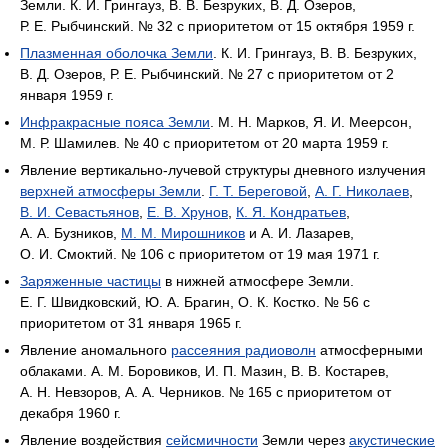
Земли. К. И. Грингауз, В. В. Безруких, В. Д. Озеров,
Р. Е. Рыбчинский. № 32 с приоритетом от 15 октября 1959 г.
Плазменная оболочка Земли
. К. И. Грингауз, В. В. Безруких,
В. Д. Озеров, Р. Е. Рыбчинский. № 27 с приоритетом от 2
января 1959 г.
Инфракрасные пояса Земли
. М. Н. Марков, Я. И. Меерсон,
М. Р. Шамилев. № 40 с приоритетом от 20 марта 1959 г.
Явление вертикально-лучевой структуры дневного излучения
верхней атмосферы Земли
.
Г. Т. Береговой
,
А. Г. Николаев
,
В. И. Севастьянов
,
Е. В. Хрунов
,
К. Я. Кондратьев
,
А. А. Бузников,
М. М. Мирошников
и А. И. Лазарев,
О. И. Смоктий. № 106 с приоритетом от 19 мая 1971 г.
Заряженные частицы
в нижней атмосфере Земли.
Е. Г. Швидковский, Ю. А. Брагин, О. К. Костко. № 56 с
приоритетом от 31 января 1965 г.
Явление аномального
рассеяния радиоволн
атмосферными
облаками. А. М. Боровиков, И. П. Мазин, В. В. Костарев,
А. Н. Невзоров, А. А. Черников. № 165 с приоритетом от
декабря 1960 г.
Явление воздействия
сейсмичности
Земли через
акустические