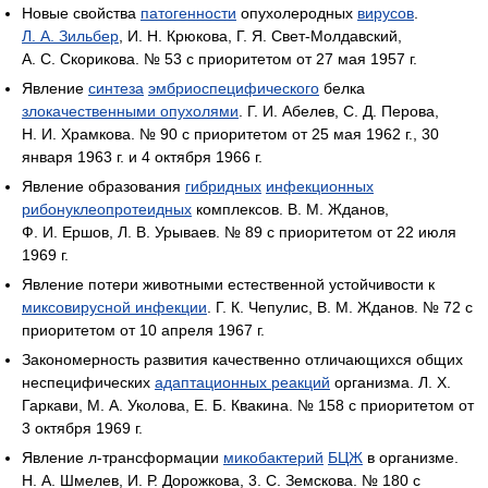
Новые свойства
патогенности
опухолеродных
вирусов
.
Л. А. Зильбер
, И. Н. Крюкова, Г. Я. Свет-Молдавский,
А. С. Скорикова. № 53 с приоритетом от 27 мая 1957 г.
Явление
синтеза
эмбриоспецифического
белка
злокачественными опухолями
. Г. И. Абелев, С. Д. Перова,
Н. И. Храмкова. № 90 с приоритетом от 25 мая 1962 г., 30
января 1963 г. и 4 октября 1966 г.
Явление образования
гибридных
инфекционных
рибонуклеопротеидных
комплексов. В. М. Жданов,
Ф. И. Ершов, Л. В. Урываев. № 89 с приоритетом от 22 июля
1969 г.
Явление потери животными естественной устойчивости к
миксовирусной инфекции
. Г. К. Чепулис, В. М. Жданов. № 72 с
приоритетом от 10 апреля 1967 г.
Закономерность развития качественно отличающихся общих
неспецифических
адаптационных реакций
организма. Л. X.
Гаркави, М. А. Уколова, Е. Б. Квакина. № 158 с приоритетом от
3 октября 1969 г.
Явление л-трансформации
микобактерий
БЦЖ
в организме.
Н. А. Шмелев, И. Р. Дорожкова, 3. С. Земскова. № 180 с