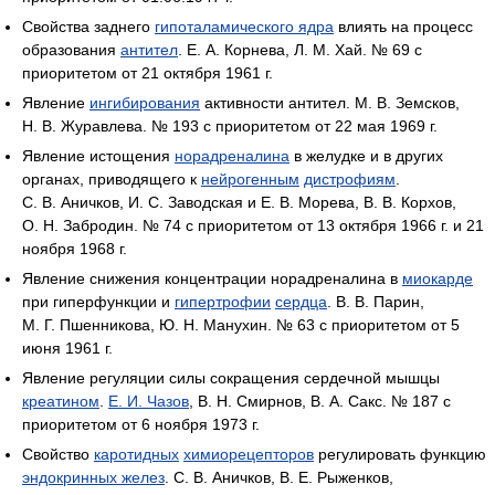
Свойства заднего
гипоталамического ядра
влиять на процесс
образования
антител
. Е. А. Корнева, Л. М. Хай. № 69 с
приоритетом от 21 октября 1961 г.
Явление
ингибирования
активности антител. М. В. Земсков,
Н. В. Журавлева. № 193 с приоритетом от 22 мая 1969 г.
Явление истощения
норадреналина
в желудке и в других
органах, приводящего к
нейрогенным
дистрофиям
.
С. В. Аничков, И. С. Заводская и Е. В. Морева, В. В. Корхов,
О. Н. Забродин. № 74 с приоритетом от 13 октября 1966 г. и 21
ноября 1968 г.
Явление снижения концентрации норадреналина в
миокарде
при гиперфункции и
гипертрофии
сердца
. В. В. Парин,
М. Г. Пшенникова, Ю. Н. Манухин. № 63 с приоритетом от 5
июня 1961 г.
Явление регуляции силы сокращения сердечной мышцы
креатином
.
Е. И. Чазов
, В. Н. Смирнов, В. А. Сакс. № 187 с
приоритетом от 6 ноября 1973 г.
Свойство
каротидных
химиорецепторов
регулировать функцию
эндокринных желез
. С. В. Аничков, В. Е. Рыженков,