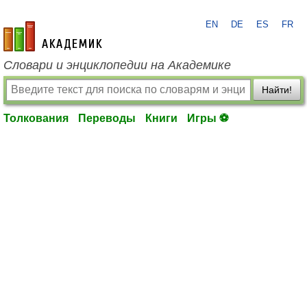
EN
DE
ES
FR
academic.ru
Словари и энциклопедии на Академике
Найти!
Толкования
Переводы
Книги
Игры ⚽