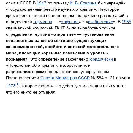
опыт в СССР. В
1947
по приказу
И. В. Сталина
был учреждён
«Государственный реестр научных открытий». Некоторое
время реестр почти не пополнялся по причине разногласий в
определении
терминов
— «
открытие
» и «
изобретение
». В
1955
специальной комиссией ГКНТ было выработано точное
определение термина
«открытие» — «установление
неизвестных ранее объективно существующих
закономерностей, свойств и явлений материального
мира, вносящих коренные изменения в уровень
познания»
. Это определение закреплено
юридически
в
«Положении об открытиях, изобретениях и
рационализаторских предложениях», утвержденном
Постановлением
Совета Министров СССР
№ 584 от 21 августа
[1]
1973
, которое формально действует и сегодня в силу того,
что его никто не отменял.