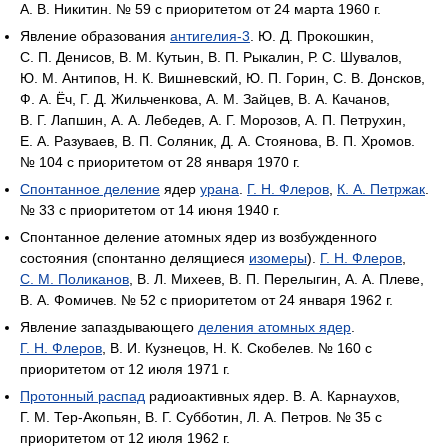
А. В. Никитин. № 59 с приоритетом от 24 марта 1960 г.
Явление образования
антигелия-3
. Ю. Д. Прокошкин,
С. П. Денисов, В. М. Кутьин, В. П. Рыкалин, Р. С. Шувалов,
Ю. М. Антипов, Н. К. Вишневский, Ю. П. Горин, С. В. Донсков,
Ф. А. Ёч, Г. Д. Жильченкова, А. М. Зайцев, В. А. Качанов,
В. Г. Лапшин, А. А. Лебедев, А. Г. Морозов, А. П. Петрухин,
Е. А. Разуваев, В. П. Соляник, Д. А. Стоянова, В. П. Хромов.
№ 104 с приоритетом от 28 января 1970 г.
Спонтанное деление
ядер
урана
.
Г. Н. Флеров
,
К. А. Петржак
.
№ 33 с приоритетом от 14 июня 1940 г.
Спонтанное деление атомных ядер из возбужденного
состояния (спонтанно делящиеся
изомеры
).
Г. Н. Флеров
,
С. М. Поликанов
, В. Л. Михеев, В. П. Перелыгин, А. А. Плеве,
В. А. Фомичев. № 52 с приоритетом от 24 января 1962 г.
Явление запаздывающего
деления атомных ядер
.
Г. Н. Флеров
, В. И. Кузнецов, Н. К. Скобелев. № 160 с
приоритетом от 12 июля 1971 г.
Протонный распад
радиоактивных ядер. В. А. Карнаухов,
Г. М. Тер-Акопьян, В. Г. Субботин, Л. А. Петров. № 35 с
приоритетом от 12 июля 1962 г.