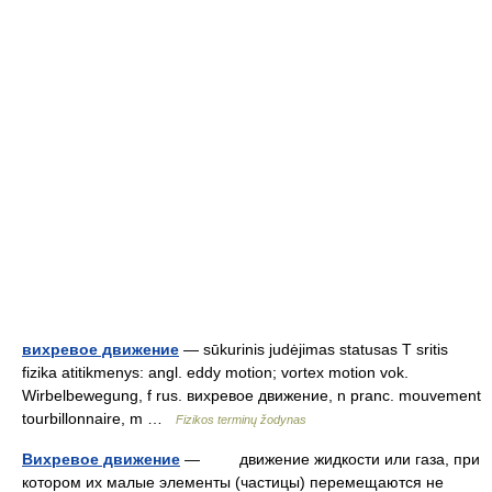
вихревое движение
— sūkurinis judėjimas statusas T sritis
fizika atitikmenys: angl. eddy motion; vortex motion vok.
Wirbelbewegung, f rus. вихревое движение, n pranc. mouvement
tourbillonnaire, m …
Fizikos terminų žodynas
Вихревое движение
— движение жидкости или газа, при
котором их малые элементы (частицы) перемещаются не