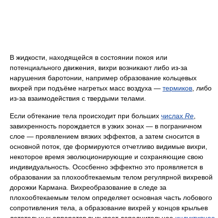
В жидкости, находящейся в состоянии покоя или
потенциального движения, вихри возникают либо из-за
нарушения баротонии, например образование кольцевых
вихрей при подъёме нагретых масс воздуха —
термиков
, либо
из-за взаимодействия с твердыми телами.
Если обтекание тела происходит при больших
числах
Re
,
завихренность порождается в узких зонах — в пограничном
слое — проявлением вязких эффектов, а затем сносится в
основной поток, где формируются отчетливо видимые вихри,
некоторое время эволюционирующие и сохраняющие свою
индивидуальность. Ососбенно эффектно это проявляется в
образовании за плохообтекаемым телом регулярной вихревой
дорожки Кармана. Вихреобразование в следе за
плохообтекаемым телом определяет основная часть лобового
сопротивления тела, а образование вихрей у концов крыльев
летательных аппаратов вызывает дополнительное
индуктивное