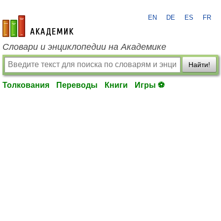
EN
DE
ES
FR
academic.ru
Словари и энциклопедии на Академике
Найти!
Толкования
Переводы
Книги
Игры ⚽