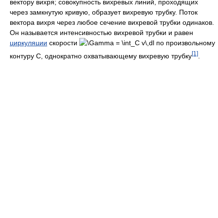
вектору вихря; совокупность вихревых линий, проходящих
через замкнутую кривую, образует вихревую трубку. Поток
вектора вихря через любое сечение вихревой трубки одинаков.
Он называется интенсивностью вихревой трубки и равен
циркуляции
скорости
по произвольному
[1]
контуру C, однократно охватывающему вихревую трубку
.