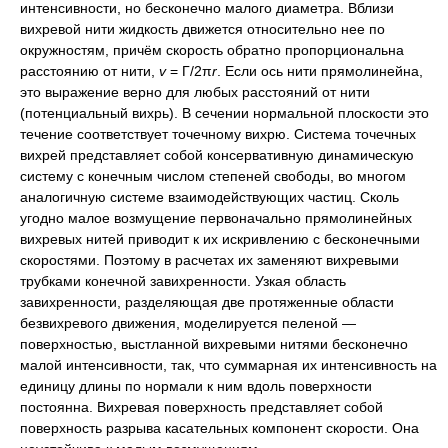
интенсивности, но бесконечно малого диаметра. Вблизи
вихревой нити жидкость движется относительно нее по
окружностям, причём скорость обратно пропорциональна
расстоянию от нити,
v
= Г/2π
r
. Если ось нити прямолинейна,
это выражение верно для любых расстояний от нити
(потенциальный вихрь). В сечении нормальной плоскости это
течение соответствует точечному вихрю. Система точечных
вихрей представляет собой консервативную динамическую
систему с конечным числом степеней свободы, во многом
аналогичную системе взаимодействующих частиц. Сколь
угодно малое возмущение первоначально прямолинейных
вихревых нитей приводит к их искривлению с бесконечными
скоростями. Поэтому в расчетах их заменяют вихревыми
трубками конечной завихренности. Узкая область
завихренности, разделяющая две протяженные области
безвихревого движения, моделируется пеленой —
поверхностью, выстланной вихревыми нитями бесконечно
малой интенсивности, так, что суммарная их интенсивность на
единицу длины по нормали к ним вдоль поверхности
постоянна. Вихревая поверхность представляет собой
поверхность разрыва касательных компонент скорости. Она