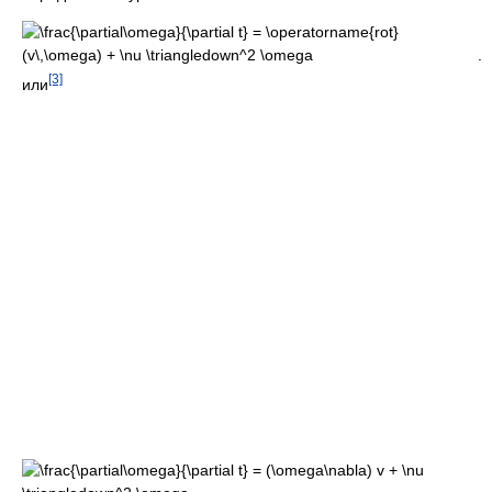
.
[3]
или