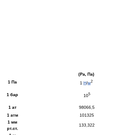
(Pa, Па)
2
1 Па
1
Н
/
м
5
1 бар
10
1 ат
98066,5
1 атм
101325
1 мм
133,322
рт.ст.