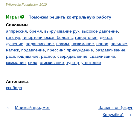
Wikimedia Foundation
.
2010
.
Игры ⚽
Поможем решить контрольную работу
Синонимы
:
аппрессия
,
бремя
,
выкручивание рук
,
высокое давление
,
галстук
,
гипертоническая болезнь
,
гипертония
,
диктат
,
душение
,
надавливание
,
нажим
,
нажимание
,
напор
,
насилие
,
натиск
,
подавление
,
прессинг
,
принуждение
,
раздавливание
,
расплющивание
,
распор
,
сверхдавление
,
сдавливание
,
сжимание
,
сила
,
стискивание
,
тургор
,
угнетение
Антонимы
:
свобода
Мнимый предмет
Вашингтон (округ
Колумбия)