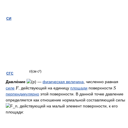
СИ
г/(см·с²)
СГС
Давле́ние
—
физическая величина
, численно равная
F
S
силе
, действующей на единицу
площади
поверхности
перпендикулярно
этой поверхности. В данной точке давление
определяется как отношение нормальной составляющей силы
, действующей на малый элемент поверхности, к его
площади: