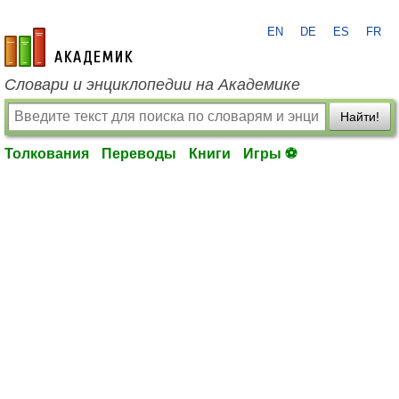
EN
DE
ES
FR
academic.ru
Словари и энциклопедии на Академике
Найти!
Толкования
Переводы
Книги
Игры ⚽