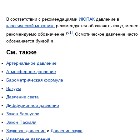
В соответствии с рекомендациями
ИЮПАК
давление в
классической механике
рекомендуется обозначать как
p
, менее
[1]
рекомендуемо обозначение
P
. Осмотическое давление часто
π
обозначается буквой
.
См. также
Артериальное давление
Атмосферное давление
Барометрическая формула
Вакуум
Давление света
Диффузионное давление
Закон Бернулли
Закон Паскаля
Звуковое давление
и
Давление звука
Измерение давления