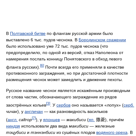
В
Полтавской битве
по флангам русской армии было
выставлено 6 тыс. пудов чеснока. В
Бородинском сражении
было использовано уже 72 тыс. пудов чеснока (что
предопределило, по одной из версий, отказ Наполеона от
намерения послать конницу Понятовского в обход левого
[6]
фланга русских).
Почти всегда его применяли в качестве
противоконного заграждения, но при достаточной плотности
размещения чеснок может замедлить и движение пехоты.
Русское название
чеснок
является искажённым производным
от слова частик, обозначающего заграждение из рядов
[3]
заострённых кольев
. У
сербов
оно называется «лопух» (
серб.
чичак
), у
англичан
— как разновидность васильков
[7]
撒菱
(
англ.
caltrop
), у
японцев
—
макибиси
(
яп.
), причём
ниндзя
использовали два вида
макибиси
— железные
тэцубиси
и
тэннэнбиси
из сушёных плодов
водяного ореха
. В