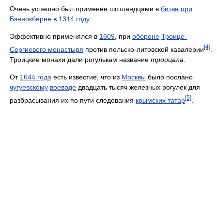
Очень успешно был применён шотландцами в
битве при
Бэннокберне
в
1314 году
.
Эффективно применялся в
1609
, при
обороне
Троице-
[4]
Сергиевого монастыря
против польско-литовской кавалерии
.
Троицкие монахи дали рогулькам название
троицала
.
От
1644 года
есть известие, что из
Москвы
было послано
чугуевскому
воеводе
двадцать тысяч железных рогулек для
[5]
разбрасывания их по пути следования
крымских татар
.