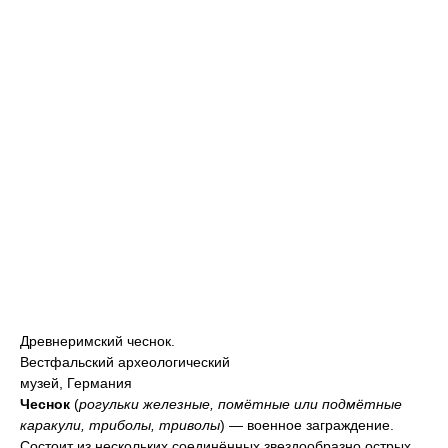
Древнеримский чеснок.
Вестфальский археологический
музей, Германия
Чеснок
(
рогульки железные, помётные или подмётные
каракули, триболы, триволы
) — военное заграждение.
Состоит из нескольких соединённых звездообразно острых