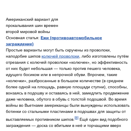
Американский вариант для
прокалывания шин времен
второй мировой войны
Основная статья:
Ежи (противоавтомобильное
заграждение)
Простые варианты могут быть скручены из проволоки,
наподобие шипов
колючей проволоки
, либо изготовлены путём
отрезания с колючей проволоки «колючек», но эффективность
от них будет небольшая — только против пешего человека,
идущего босиком или в непрочной обуви. Впрочем, такие
«колючки», разбросанные в большом количестве (в среднем
более одной на площадь, равную площади ступни), способны,
вонзаясь в подошву и оставаясь в ней, замедлить продвижение
даже человека, обутого в обувь с толстой подошвой. Во время
войны во Вьетнаме американцы были вынуждены использовать
ботинки со стальными пластинами в подошвах для защиты от
[8]
выставляемых противником шипов.
Ещё один вид подобного
заграждения — доска со вбитыми в неё и торчащими вверх