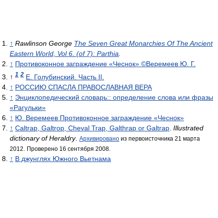
↑
Rawlinson George
The Seven Great Monarchies Of The Ancient
Eastern World, Vol 6. (of 7): Parthia
.
↑
Противоконное заграждение «Чеснок» ©Веремеев Ю. Г.
1
2
↑
Е. Голубинский. Часть II.
↑
РОССИЮ СПАСЛА ПРАВОСЛАВНАЯ ВЕРА
↑
Энциклопедический словарь:: определение слова или фразы
«Рагульки»
↑
Ю. Веремеев Противоконное заграждение «Чеснок»
↑
Caltrap, Galtrop, Cheval Trap, Galthrap or Galtrap
.
Illustrated
dictionary of Heraldry
.
Архивировано
из первоисточника 21 марта
2012.
Проверено 16 сентября 2008.
↑
В джунглях Южного Вьетнама