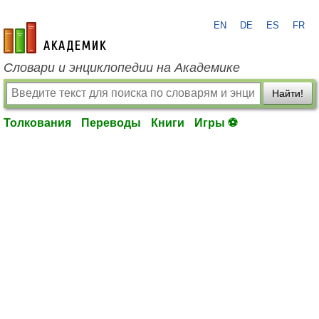
EN
DE
ES
FR
academic.ru
Словари и энциклопедии на Академике
Найти!
Толкования
Переводы
Книги
Игры ⚽