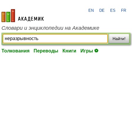
EN
DE
ES
FR
academic.ru
Словари и энциклопедии на Академике
Найти!
Толкования
Переводы
Книги
Игры ⚽