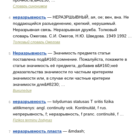
прочность,&#8230; …
Словарь синонимов
неразрывность
— НЕРАЗРШЫВНЫЙ, ая, ое; вен, вна. Не
4
поддающийся разъединению, крепкий, нерушимый.
Неразрывная связь. Неразрывная дружба. Толковый
словарь Ожегова. С.И. Ожегов, Н.Ю. Шведова. 1949 1992 …
Толковый словарь Ожегова
Неразрывность
— Значимость предмета статьи
5
поставлена под&#160;сомнение. Пожалуйста, покажите в
статье значимость её предмета, добавив в&#160;неё
доказательства значимости по частным критериям
значимости или, в случае если частные критерии
значимости для&#8230; …
Википедия
неразрывность
— tolydumas statusas T sritis fizika
6
atitikmenys: angl. continuity vok. Kontinuität, f rus.
непрерывность, f; неразрывность, f pranc. continuité, f …
Fizikos terminų žodynas
неразрывность пласта
— &mdash;
7