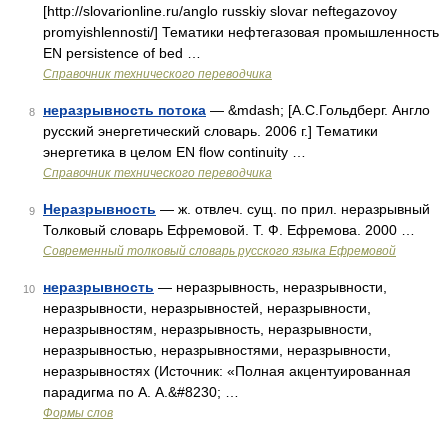
[http://slovarionline.ru/anglo russkiy slovar neftegazovoy
promyishlennosti/] Тематики нефтегазовая промышленность
EN persistence of bed …
Справочник технического переводчика
неразрывность потока
— &mdash; [А.С.Гольдберг. Англо
8
русский энергетический словарь. 2006 г.] Тематики
энергетика в целом EN flow continuity …
Справочник технического переводчика
Неразрывность
— ж. отвлеч. сущ. по прил. неразрывный
9
Толковый словарь Ефремовой. Т. Ф. Ефремова. 2000 …
Современный толковый словарь русского языка Ефремовой
неразрывность
— неразрывность, неразрывности,
10
неразрывности, неразрывностей, неразрывности,
неразрывностям, неразрывность, неразрывности,
неразрывностью, неразрывностями, неразрывности,
неразрывностях (Источник: «Полная акцентуированная
парадигма по А. А.&#8230; …
Формы слов