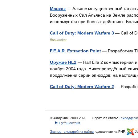
Мэнхак
— Альянс могущественный галактич
Вооружённых Сил Альянса на Земле распо
используется при боевых действиях. Бо
Call of Duty: Modern Warfare 3
— Call of D
Википедия
F.E.A.R. Extraction Point
— Разработчик T
Оружие HL2
— Half Life 2 компьютерная и
ноября 2004 года. Нижеприведённый спис
продолжении серии эпизодов: на настоящи
Call of Duty: Modern Warfare 2
— Разработ
© Академик, 2000-2026
Обратная связь:
Техподдерж
👣 Путешествия
Экспорт словарей на сайты
, сделанные на PHP,
Jo