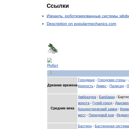
Ссылки
Израиль:
роботизированные
системы
эффе
Description
on
popularmechanics
.
com
Городище
·
Городские
стены
·
Древние
времена
Крепость
·
Лимес
·
Палисад
·
П
Амбразура
·
Барбакан
·
Барти
ворота
·
Гуляй
-
город
·
Данскер
Средние
века
Концентрический
замок
·
Крем
мост
·
Передовой
ров
·
Редюит
Бастион
·
Бастионная
система