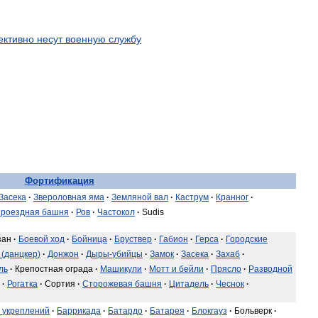
ктивно
несут
военную
службу
Фортификация
Засека
·
Звероловная
яма
·
Земляной
вал
·
Каструм
·
Кранног
·
роездная
башня
·
Ров
·
Частокол
·
Sudis
зан
·
Боевой
ход
·
Бойница
·
Бруствер
·
Габион
·
Герса
·
Городские
(
данцкер
)
·
Донжон
·
Дыры
-
убийцы
·
Замок
·
Засека
·
Захаб
·
ль
·
Крепостная
ограда
·
Машикули
·
Мотт
и
бейли
·
Прясло
·
Разводной
·
Рогатка
·
Сортия
·
Сторожевая
башня
·
Цитадель
·
Чеснок
·
укреплений
·
Баррикада
·
Батардо
·
Батарея
·
Блокгауз
·
Больверк
·