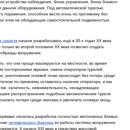
из
устройства
наблюдения
,
блока
управления
,
блока
боевого
я
данное
оборудование
.
Под
автоматической
турелью
го
поражения
,
способное
вести
огонь
по
противнику
без
ри
этом
не
обладающие
самостоятельной
подвижностью
.
х
средств
начали
разрабатывать
ещё
в
30
-
х
годах
XX
века
.
я
только
во
второй
половине
XX
века
позволил
создать
образцы
вооружения
.
то
,
что
они
проще
маскируются
на
местности
,
во
время
бя
посторонними
звуками
,
смена
операторов
турелей
ии
,
уничтожение
огневой
точки
происходит
без
потерь
среди
татком
по
-
прежнему
оставалось
наличие
оператора
,
и
как
тки:
халатность
,
невнимательность
,
ненадлежащее
льшее
распространение
подобные
автоматические
турели
снизить
потери
среди
экипажа
и
увеличить
огневую
мощь
ержавах
началась
разработка
полностью
автономных
боевых
ение
человеческого
фактора
из
работы
системы
вооружения
.
влекается
.
К
началу
XXI
века
в
средствах
массовой