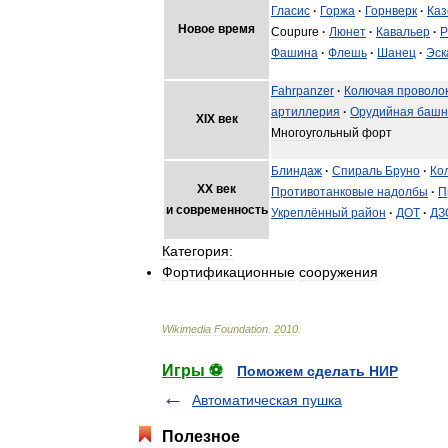
Гласис
·
Горжа
·
Горнверк
·
Каз
Новое
время
Coupure
·
Люнет
·
Кавальер
·
Р
Фашина
·
Флешь
·
Шанец
·
Эск
Fahrpanzer
·
Колючая
проволо
артиллерия
·
Орудийная
башн
XIX
век
Многоугольный
форт
Блиндаж
·
Спираль
Бруно
·
Ко
XX
век
Противотанковые
надолбы
·
П
и
современность
Укреплённый
район
·
ДОТ
·
ДЗ
Категория:
Фортификационные
сооружения
Wikimedia
Foundation
.
2010
.
Игры ⚽
Поможем сделать НИР
Автоматическая пушка
Полезное