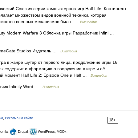
еский Союз из серии компьютерных игр Half Life. Контингент
лагает множеством видов военной техники, которая
льшинство военных механизмов было …
Википедия
uty Modern Warfare 3 Обложка игры Разработчик Infini …
imeGate Studios Издатель …
Википедия
гра в жанре шутер от первого лица, продолжение игры 16
ок содержит информацию о вооружении в игре и её
й момент Half Life 2: Episode One и Half …
Википедия
чик Infinity Ward …
Википедия
ка
,
Реклама на сайте
18+
omla,
Drupal,
WordPress, MODx.