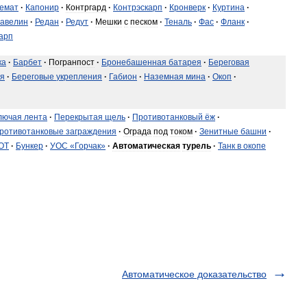
емат
·
Капонир
·
Контргард
·
Контрэскарп
·
Кронверк
·
Куртина
·
авелин
·
Редан
·
Редут
·
Мешки
с
песком
·
Теналь
·
Фас
·
Фланк
·
арп
ка
·
Барбет
·
Погранпост
·
Бронебашенная
батарея
·
Береговая
я
·
Береговые
укрепления
·
Габион
·
Наземная
мина
·
Окоп
·
лючая
лента
·
Перекрытая
щель
·
Противотанковый
ёж
·
ротивотанковые
заграждения
·
Ограда
под
током
·
Зенитные
башни
·
ОТ
·
Бункер
·
УОС
«
Горчак
»
·
Автоматическая
турель
·
Танк
в
окопе
Автоматическое доказательство