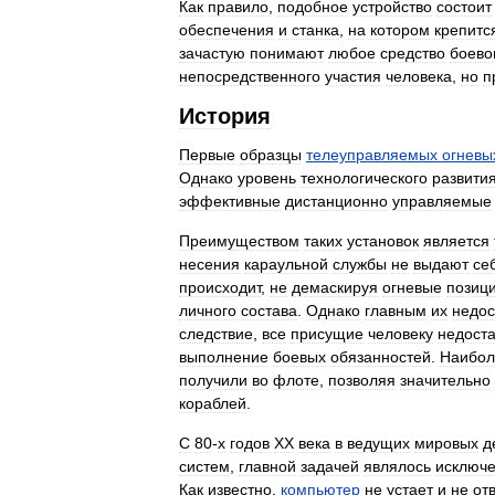
Как
правило
,
подобное
устройство
состоит
обеспечения
и
станка
,
на
котором
крепитс
зачастую
понимают
любое
средство
боево
непосредственного
участия
человека
,
но
п
История
Первые
образцы
телеуправляемых
огневы
Однако
уровень
технологического
развити
эффективные
дистанционно
управляемые
Преимуществом
таких
установок
является
несения
караульной
службы
не
выдают
се
происходит
,
не
демаскируя
огневые
позиц
личного
состава
.
Однако
главным
их
недос
следствие
,
все
присущие
человеку
недоста
выполнение
боевых
обязанностей
.
Наибо
получили
во
флоте
,
позволяя
значительно
кораблей
.
С
80
-
х
годов
XX
века
в
ведущих
мировых
д
систем
,
главной
задачей
являлось
исключ
Как
известно
,
компьютер
не
устает
и
не
от