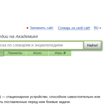
Запомнить сайт
Словарь на свой сайт
RU
едии на Академике
Найти!
Переводы
Книги
Игры ⚽
ь
) —
стационарное
устройство
,
способное
самостоятельно
или
ть
поставленные
перед
ним
боевые
задачи
.