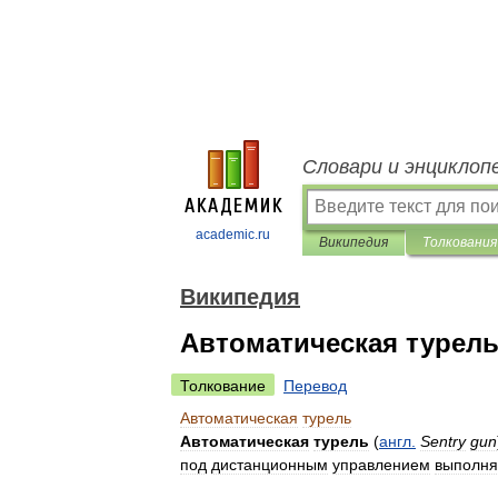
Словари и энциклоп
academic.ru
Википедия
Толкования
Википедия
Автоматическая турел
Толкование
Перевод
Автоматическая
турель
Автоматическая
турель
(
англ
.
Sentry
gun
под
дистанционным
управлением
выполня