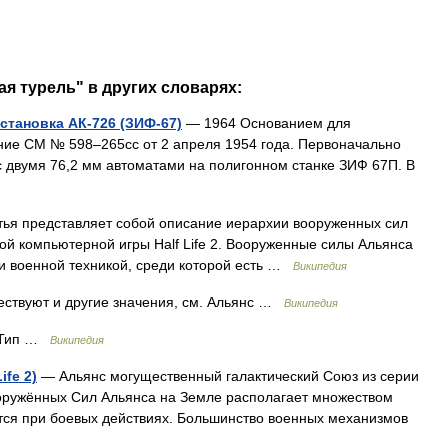
я турель" в других словарях:
становка АК-726 (ЗИФ-67)
— 1964 Основанием для
ние СМ № 598–265сс от 2 апреля 1954 года. Первоначально
 двумя 76,2 мм автоматами на полигонном станке ЗИФ 67П. В
ья представляет собой описание иерархии вооруженных сил
й компьютерной игры Half Life 2. Вооруженные силы Альянса
и военной техникой, среди которой есть …
Википедия
ествуют и другие значения, см. Альянс …
Википедия
. Тип …
Википедия
ife 2)
— Альянс могущественный галактический Союз из серии
Вооружённых Сил Альянса на Земле располагает множеством
ется при боевых действиях. Большинство военных механизмов