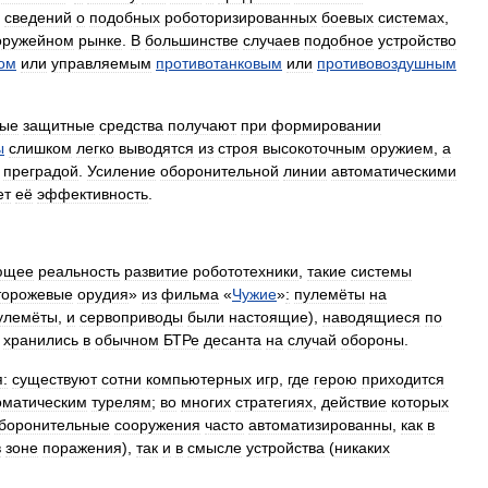
сведений
о
подобных
роботоризированных
боевых
системах
,
оружейном
рынке
.
В
большинстве
случаев
подобное
устройство
ом
или
управляемым
противотанковым
или
противовоздушным
ные
защитные
средства
получают
при
формировании
ы
слишком
легко
выводятся
из
строя
высокоточным
оружием
,
а
преградой
.
Усиление
оборонительной
линии
автоматическими
ет
её
эффективность
.
ющее
реальность
развитие
робототехники
,
такие
системы
торожевые
орудия
»
из
фильма
«
Чужие
»
:
пулемёты
на
улемёты
,
и
сервоприводы
были
настоящие
),
наводящиеся
по
хранились
в
обычном
БТРе
десанта
на
случай
обороны
.
:
существуют
сотни
компьютерных
игр
,
где
герою
приходится
оматическим
турелям
;
во
многих
стратегиях
,
действие
которых
боронительные
сооружения
часто
автоматизированны
,
как
в
в
зоне
поражения
),
так
и
в
смысле
устройства
(
никаких