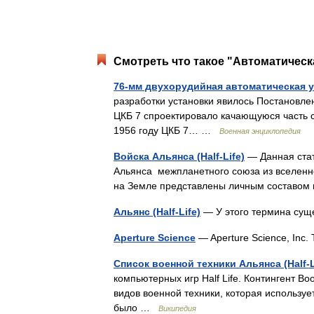
Смотреть что такое "Автоматическа
76-мм двухорудийная автоматическая у
разработки установки явилось Постановле
ЦКБ 7 спроектировало качающуюся часть с
1956 году ЦКБ 7… …
Военная энциклопедия
Войска Альянса (Half-Life)
— Данная стат
Альянса межпланетного союза из вселенно
на Земле представлены личным составом 
Альянс (Half-Life)
— У этого термина сущ
Aperture Science
— Aperture Science, Inc
Список военной техники Альянса (Half-L
компьютерных игр Half Life. Контингент 
видов военной техники, которая использу
было …
Википедия