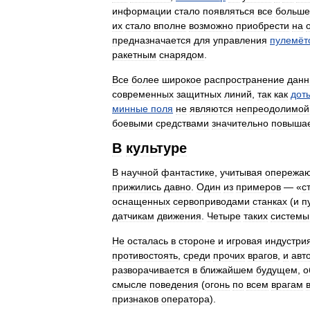
информации
стало
появляться
все
больше
их
стало
вполне
возможно
приобрести
на
предназначается
для
управления
пулемёт
ракетным
снарядом
.
Все
более
широкое
распространение
дан
современных
защитных
линий
,
так
как
дот
минные
поля
не
являются
непреодолимой
боевыми
средствами
значительно
повыша
В
культуре
В
научной
фантастике
,
учитывая
опережа
прижились
давно
.
Один
из
примеров
— «
с
оснащенных
сервоприводами
станках
(
и
п
датчикам
движения
.
Четыре
таких
системы
Не
осталась
в
стороне
и
игровая
индустрия
противостоять
,
среди
прочих
врагов
,
и
авт
разворачивается
в
ближайшем
будущем
,
о
смысле
поведения
(
огонь
по
всем
врагам
признаков
оператора
).