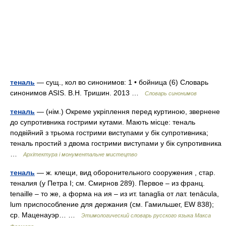
теналь
— сущ., кол во синонимов: 1 • бойница (6) Словарь
синонимов ASIS. В.Н. Тришин. 2013 …
Словарь синонимов
теналь
— (нім.) Окреме укріплення перед куртиною, звернене
до супротивника гострими кутами. Мають місце: теналь
подвійний з трьома гострими виступами у бік супротивника;
теналь простий з двома гострими виступами у бік супротивника
…
Архітектура і монументальне мистецтво
теналь
— ж. клещи, вид оборонительного сооружения , стар.
теналия (у Петра I; см. Смирнов 289). Первое – из франц.
tenaille – то же, а форма на ия – из ит. tanaglia от лат. tenācula,
lum приспособление для держания (см. Гамильшег, ЕW 838);
ср. Маценауэр… …
Этимологический словарь русского языка Макса