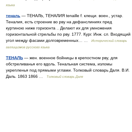
языка
теналь
— ТЕНАЛЬ, ТЕНАЛИЯ tenaille f. клещи. воен., устар.
Теналия, есть строение во рву на дефанслиниях пред
куртиною ниже горизонта .. Делают их для умножения
горизонтальной стрельбы по рву. 1777. Кург. Инж. сл. Входящий
угол между фасами долговременных… …
Исторический словарь
галлицизмов русского языка
ТЕНАЛЬ
— жен. военное бойницы в крепостном рву, для
обстреливанья его вдоль. Тенальная система, изломы
укрепленья под прямыми углами. Толковый словарь Даля. В.И.
Даль. 1863 1866 …
Толковый словарь Даля