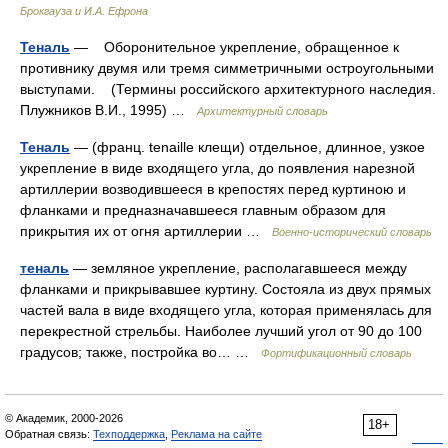
Брокгауза и И.А. Ефрона
Теналь
— Оборонительное укрепление, обращенное к
противнику двумя или тремя симметричными остроугольными
выступами. (Термины российского архитектурного наследия.
Плужников В.И., 1995) …
Архитектурный словарь
Теналь
— (франц. tenaille клещи) отдельное, длинное, узкое
укрепление в виде входящего угла, до появления нарезной
артиллерии возводившееся в крепостях перед куртиною и
фланками и предназначавшееся главным образом для
прикрытия их от огня артиллерии …
Военно-исторический словарь
теналь
— земляное укрепление, располагавшееся между
фланками и прикрывавшее куртину. Состояла из двух прямых
частей вала в виде входящего угла, которая применялась для
перекрестной стрельбы. Наиболее лучший угол от 90 до 100
градусов; также, постройка во… …
Фортификационный словарь
© Академик, 2000-2026
18+
Обратная связь:
Техподдержка
,
Реклама на сайте