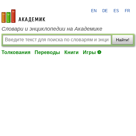
EN
DE
ES
FR
academic.ru
Словари и энциклопедии на Академике
Найти!
Толкования
Переводы
Книги
Игры ⚽