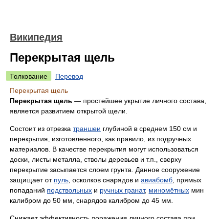
Википедия
Перекрытая щель
Толкование
Перевод
Перекрытая щель
Перекрытая щель
— простейшее укрытие личного состава,
является развитием открытой щели.
Состоит из отрезка
траншеи
глубиной в среднем 150 см и
перекрытия, изготовленного, как правило, из подручных
материалов. В качестве перекрытия могут использоваться
доски, листы металла, стволы деревьев и т.п., сверху
перекрытие засыпается слоем грунта. Данное сооружение
защищает от
пуль
, осколков снарядов и
авиабомб
, прямых
попаданий
подствольных
и
ручных гранат
,
миномётных
мин
калибром до 50 мм, снарядов калибром до 45 мм.
Снижает эффективность поражения личного состава при