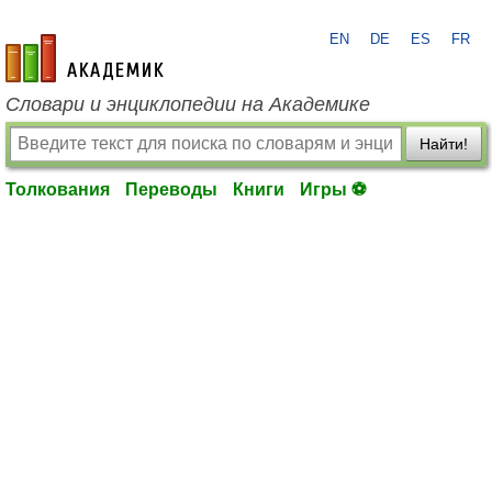
EN
DE
ES
FR
academic.ru
Словари и энциклопедии на Академике
Найти!
Толкования
Переводы
Книги
Игры ⚽