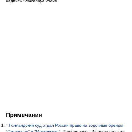
надпись
Stolichnaya vodka
.
Примечания
↑
Голландский суд отдал России право на водочные бренды
"Столичная" и "Московская"
.
Интерправо - Защита прав на