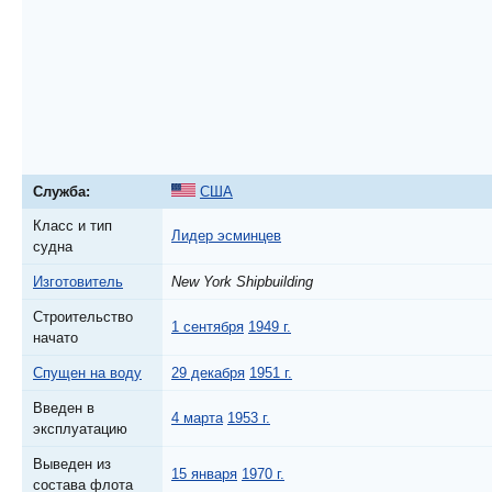
Служба:
США
Класс и тип
Лидер эсминцев
судна
Изготовитель
New York Shipbuilding
Строительство
1 сентября
1949 г.
начато
Спущен на воду
29 декабря
1951 г.
Введен в
4 марта
1953 г.
эксплуатацию
Выведен из
15 января
1970 г.
состава флота