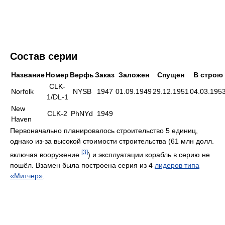
Состав серии
Название
Номер
Верфь
Заказ
Заложен
Спущен
В строю
CLK-
Norfolk
NYSB
1947
01.09.1949
29.12.1951
04.03.195
1/DL-1
New
CLK-2
PhNYd
1949
Haven
Первоначально планировалось строительство 5 единиц,
однако из-за высокой стоимости строительства (61 млн долл.
[3]
включая вооружение
) и эксплуатации корабль в серию не
пошёл. Взамен была построена серия из 4
лидеров типа
«Митчер»
.