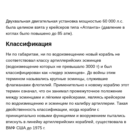
Двухвальная двигательная установка мощностью 60 000 л.с.
была целиком взята у крейсеров типа «Атланта» (давление в
котлах было повышено до 85 атм).
Классификация
Ни по габаритам, ни по водоизмещению новый корабль не
соответствовал классу артиллерийских эсминцев
(водоизмещение которых не превышало 3000 т) и был
классифицирован как «лидер эсминцев». До войны этим
термином назывались крупные эсминцы, служившие
флагманами флотилий. Применительно к новому кораблю этот
термин означал, что он занимал промежуточное положение
между эсминцами и лёгкими крейсерами, являясь крейсером
по водоизмещению и эсминцем по калибру артиллерии. Такая
двойственность классификации, когда корабли с
приниципально новыми функциями и вооружением пытались
втиснуть в линейку артиллерийских кораблей, существовала в
ВМФ США до 1975 г.