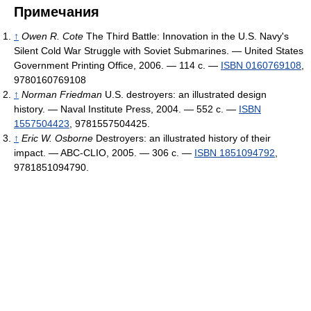
Примечания
↑
Owen R. Cote
The Third Battle: Innovation in the U.S. Navy's
Silent Cold War Struggle with Soviet Submarines. — United States
Government Printing Office, 2006. — 114 с. —
ISBN 0160769108
,
9780160769108
↑
Norman Friedman
U.S. destroyers: an illustrated design
history. — Naval Institute Press, 2004. — 552 с. —
ISBN
1557504423
, 9781557504425.
↑
Eric W. Osborne
Destroyers: an illustrated history of their
impact. — ABC-CLIO, 2005. — 306 с. —
ISBN 1851094792
,
9781851094790.