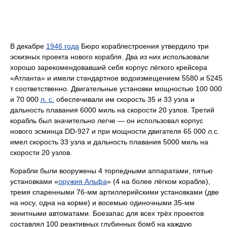
В декабре
1946 года
Бюро кораблестроения утвердило три
эскизных проекта нового корабля. Два из них использовали
хорошо зарекомендовавший себя корпус лёгкого крейсера
«Атланта» и имели стандартное водоизмещением 5580 и 5245
т соответственно. Двигательные установки мощностью 100 000
и 70 000
л. с.
обеспечивали им скорость 35 и 33 узла и
дальность плавания 6000 миль на скорости 20 узлов. Третий
корабль был значительно легче — он использовал корпус
нового эсминца DD-927 и при мощности двигателя 65 000 л.с.
имел скорость 33 узла и дальность плавания 5000 миль на
скорости 20 узлов.
Корабли были вооружены 4 торпедными аппаратами, пятью
установками «
оружия Альфа
» (4 на более лёгком корабле),
тремя спаренными 76-мм артиллерийскими установками (две
на носу, одна на корме) и восемью одиночными 35-мм
зенитными автоматами. Боезапас для всех трёх проектов
составлял 100 реактивных глубинных бомб на каждую