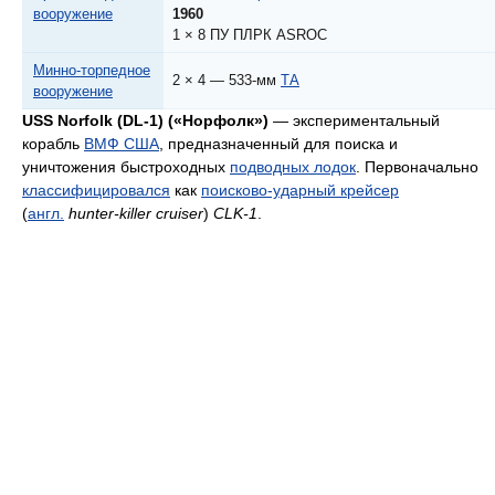
вооружение
1960
1 × 8 ПУ ПЛРК ASROC
Минно-торпедное
2 × 4 — 533-мм
ТА
вооружение
USS Norfolk (DL-1) («Норфолк»)
— экспериментальный
корабль
ВМФ США
, предназначенный для поиска и
уничтожения быстроходных
подводных лодок
. Первоначально
классифицировался
как
поисково-ударный крейсер
(
англ.
hunter-killer cruiser
)
CLK-1
.