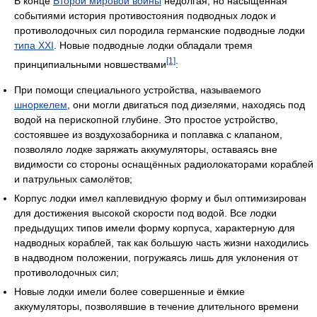
В конце
Второй мировой войны
недолгая, но насыщенная
событиями история противостояния подводных лодок и
противолодочных сил породила германские подводные лодки
типа XXI
. Новые подводные лодки обладали тремя
[1]
принципиальными новшествами
:
При помощи специального устройства, называемого
шноркелем
, они могли двигаться под дизелями, находясь под
водой на перископной глубине. Это простое устройство,
состоявшее из воздухозаборника и поплавка с клапаном,
позволяло лодке заряжать аккумуляторы, оставаясь вне
видимости со стороны оснащённых радиолокаторами кораблей
и патрульных самолётов;
Корпус лодки имел каплевидную форму и был оптимизирован
для достижения высокой скорости под водой. Все лодки
предыдущих типов имели форму корпуса, характерную для
надводных кораблей, так как большую часть жизни находились
в надводном положении, погружаясь лишь для уклонения от
противолодочных сил;
Новые лодки имели более совершенные и ёмкие
аккумуляторы, позволявшие в течение длительного времени