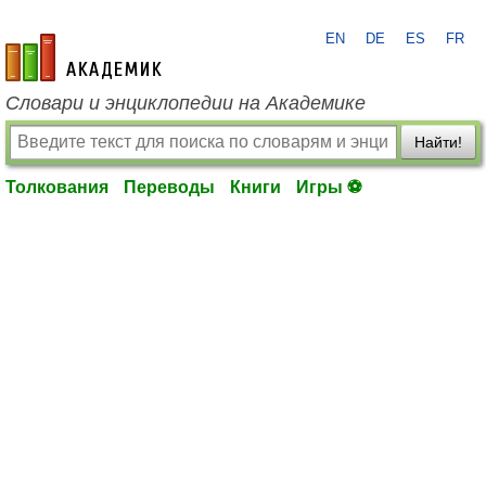
EN
DE
ES
FR
academic.ru
Словари и энциклопедии на Академике
Найти!
Толкования
Переводы
Книги
Игры ⚽