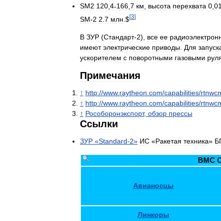
SM2
120
,
4
-
166
,
7
км
,
высота
перехвата
0
,
0
[
3
]
SM
-
2
2
.
7
млн
.$
В
ЗУР
(
Стандарт
-
2
),
все
ее
радиоэлектрон
имеют
электрические
приводы
.
Для
запуск
ускорителем
с
поворотными
газовыми
рул
Примечания
↑
http:
//
www
.
raytheon
.
com
/
capabilities
/
rtnwc
↑
http:
//
www
.
raytheon
.
com
/
capabilities
/
rtnwc
↑
Рособоронэкспорт
,
обзор
прессы
Ссылки
ЗУР
«
Standard
-
2
»
ИС
«
Ракетая
техника
»
Б
ВМС
Авианосцы
Линкоры