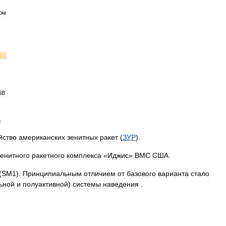
ом
6B
и
йство
американских
зенитных
ракет
(
ЗУР
).
зенитного
ракетного
комплекса
«
Иджис
»
ВМС
США
.
(
SM1
).
Принципиальным
отличием
от
базового
варианта
стало
ьной
и
полуактивной
)
системы
наведения
.