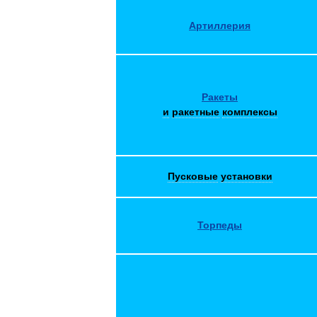
Артиллерия
Ракеты
и
ракетные
комплексы
Пусковые
установки
Торпеды