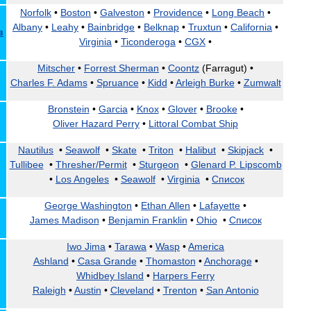
Norfolk
•
Boston
•
Galveston
•
Providence
•
Long
Beach
•
Albany
•
Leahy
•
Bainbridge
•
Belknap
•
Truxtun
•
California
•
в
Virginia
•
Ticonderoga
•
CGX
•
Mitscher
•
Forrest
Sherman
•
Coontz
(
Farragut
) •
Charles
F
.
Adams
•
Spruance
•
Kidd
•
Arleigh
Burke
•
Zumwalt
Bronstein
•
Garcia
•
Knox
•
Glover
•
Brooke
•
Oliver
Hazard
Perry
•
Littoral
Combat
Ship
Nautilus
•
Seawolf
•
Skate
•
Triton
•
Halibut
•
Skipjack
•
Tullibee
•
Thresher
/
Permit
•
Sturgeon
•
Glenard
P
.
Lipscomb
•
Los
Angeles
•
Seawolf
•
Virginia
•
Список
George
Washington
•
Ethan
Allen
•
Lafayette
•
James
Madison
•
Benjamin
Franklin
•
Ohio
•
Список
Iwo
Jima
•
Tarawa
•
Wasp
•
America
Ashland
•
Casa
Grande
•
Thomaston
•
Anchorage
•
Whidbey
Island
•
Harpers
Ferry
Raleigh
•
Austin
•
Cleveland
•
Trenton
•
San
Antonio