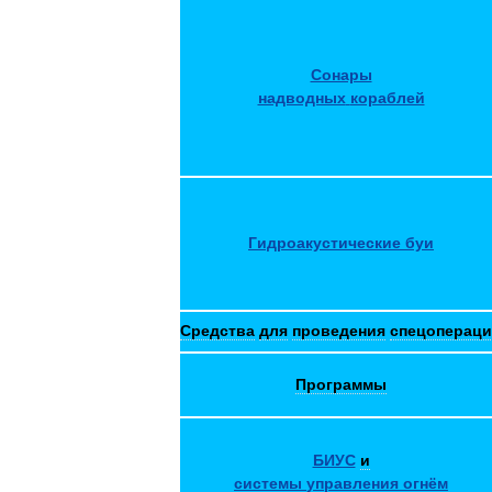
Сонары
надводных
кораблей
Гидроакустические
буи
Средства
для
проведения
спецоперац
Программы
БИУС
и
системы
управления
огнём