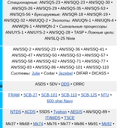
Стационарные:
AN
/
SQS
-
23
•
AN
/
SQQ
-
23
•
AN
/
SQQ
-
30
•
AN
/
SQS
-
26
•
AN
/
SQS
-
29
•
AN
/
SQS
-
35
•
AN
/
SQS
-
53
•
AN
/
SQS
-
56
•
Буксируемые:
AN
/
SQR
-
18
•
AN
/
SQR
-
19
•
AN
/
SQQ
-
32
•
AN
/
UQQ
-
2
•
Эхолоты:
AN
/
UQN
-
1
•
AN
/
UQN
-
4
•
AN
/
WQN
-
1
•
AN
/
WQN
-
2
•
Сигнальные
процессоры:
AN
/
UYS
-
1
•
AN
/
UYS
-
2
•
AN
/
SQQ
-
28
•
TASP
•
Ложные
цели:
AN
/
SLQ
-
25
Nixie
AN
/
SSQ
-
2
•
AN
/
SSQ
-
23
•
AN
/
SSQ
-
36
•
AN
/
SSQ
-
41
•
AN
/
SSQ
-
47
•
AN
/
SSQ
-
50
•
AN
/
SSQ
-
53
•
AN
/
SSQ
-
57
•
AN
/
SSQ
-
58
•
AN
/
SSQ
-
62
•
AN
/
SSQ
-
71
•
AN
/
SSQ
-
77
•
AN
/
SSQ
-
83
•
AN
/
SSQ
-
86
•
AN
/
SSQ
-
101
•
AN
/
SSQ
-
110
Системы:
Julie
•
Codar
•
Jezebel
•
DIFAR
•
DICASS
•
ASDS
•
SDV
•
DDS
•
CRRC
ий
FRAM
•
SCB
-
27
•
SCB
-
101
•
SCB
-
110
•
SCB
-
125
•
NTU
•
600
-
ship
Navy
NTDS
•
ACDS
•
SSDS
•
Typhon
•
AEGIS
•
AN
/
SQQ
-
89
•
ITAWDS
•
TSCE
Mk37
•
Mk68
•
Mk74
•
Mk76
•
Mk77
•
Mk86
•
Mk91
•
Mk92
•