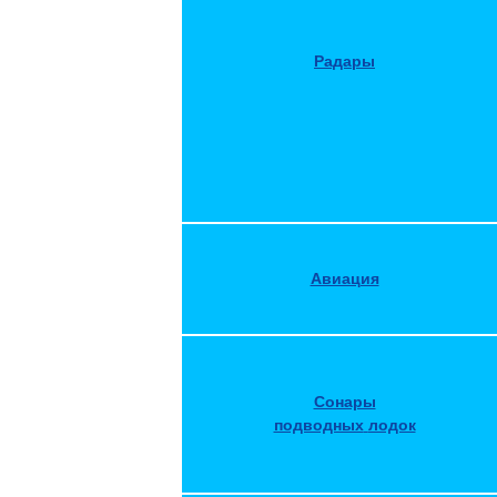
Радары
Авиация
Сонары
подводных
лодок