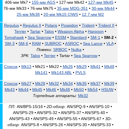
406
-
мм
Mk7
•
155
-
мм
AGS
•
127
-
мм
Mk42
•
127
-
мм
Mk45
•
76
-
мм
Mk33
•
76
-
мм
Mk75
•
35
-
мм
MDG
-
351
•
30
-
мм
Mk44
•
25
-
мм
Mk38
•
20
-
мм
Mk15
CIWS
•
12
.
7
-
мм
M2
Regulus
•
Regulus
II
•
Polaris
•
Poseidon
•
Trident
•
Trident
II
•
Terrier
•
Tartar
•
Talos
•
Weapon
Alpha
•
Harpoon
•
Tomahawk
•
Sea
Sparrow
•
ESSM
•
Standard
•
SM
-
1
•
SM
-
2
•
SM
-
3
•
SM
-
6
•
RAM
•
SUBROC
•
ASROC
•
Sea
Lance
•
VLA
•
Помехи:
SRBOC
•
Nulka
•
ЗРК:
Talos
•
Terrier
•
Tartar
•
Sea
Sparrow
•
Список
•
Mk13
•
Mk21
•
Mk22
•
Mk26
•
Mk29
•
Mk41
•
Mk48
•
Mk141
•
Mk143
ABL
•
PVLS
Список
•
Mk27
•
Mk28
•
Mk32
•
Mk34
•
Mk35
•
Mk37
•
Mk39
•
Mk43
•
Mk44
•
Mk45
•
Mk46
•
Mk48
•
Mk50
•
Mk54
•
HSUW
•
Торпедные
аппараты:
Mk32
ПЛ:
AN
/
BPS
-
15
/
16
•
2D
-
обзор:
AN
/
SPQ
-
9
•
AN
/
SPS
-
10
•
AN
/
SPS
-
29
•
AN
/
SPS
-
32
•
AN
/
SPS
-
37
•
AN
/
SPS
-
40
•
AN
/
SPS
-
43
•
AN
/
SPS
-
49
•
AN
/
SPS
-
55
•
AN
/
SPS
-
67
•
3D
-
обзор:
AN
/
SPS
-
8
•
AN
/
SPS
-
26
•
AN
/
SPS
-
30
•
AN
/
SPS
-
33
•