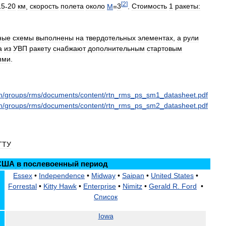
[
2
]
15
-
20
км
,
скорость
полета
около
М
=
3
.
Стоимость
1
ракеты:
ные
схемы
выполнены
на
твердотельных
элементах
,
а
рули
а
из
УВП
ракету
снабжают
дополнительным
стартовым
ями
.
m
/
groups
/
rms
/
documents
/
content
/
rtn
_
rms
_
ps
_
sm1
_
datasheet
.
pdf
m
/
groups
/
rms
/
documents
/
content
/
rtn
_
rms
_
ps
_
sm2
_
datasheet
.
pdf
ГТУ
США
в
послевоенный
период
Essex
•
Independence
•
Midway
•
Saipan
•
United
States
•
Forrestal
•
Kitty
Hawk
•
Enterprise
•
Nimitz
•
Gerald
R
.
Ford
•
Список
Iowa