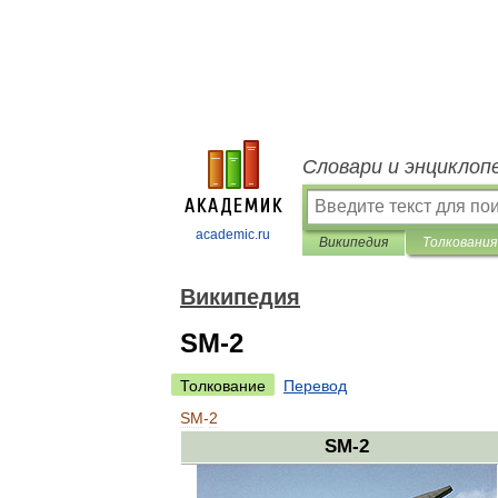
Словари и энциклоп
academic.ru
Википедия
Толкования
Википедия
SM-2
Толкование
Перевод
SM
-
2
SM
-
2