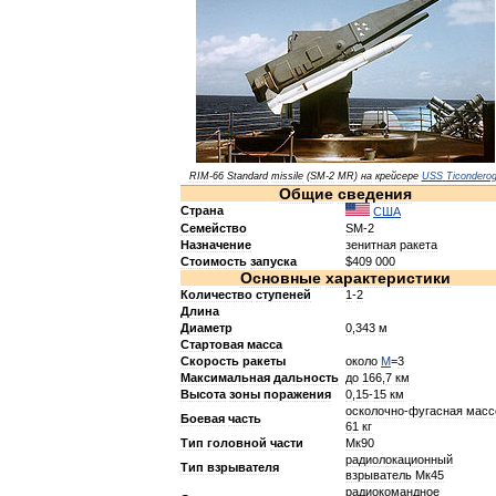
RIM
-
66
Standard
missile
(
SM
-
2
MR
)
на
крейсере
USS
Ticondero
Общие
сведения
Страна
США
Семейство
SM
-
2
Назначение
зенитная
ракета
Стоимость
запуска
$
409
000
Основные
характеристики
Количество
ступеней
1
-
2
Длина
Диаметр
0
,
343
м
Стартовая
масса
Скорость
ракеты
около
М
=
3
Максимальная
дальность
до
166
,
7
км
Высота
зоны
поражения
0
,
15
-
15
км
осколочно
-
фугасная
масс
Боевая
часть
61
кг
Тип
головной
части
Мк90
радиолокационный
Тип
взрывателя
взрыватель
Мк45
радиокомандное