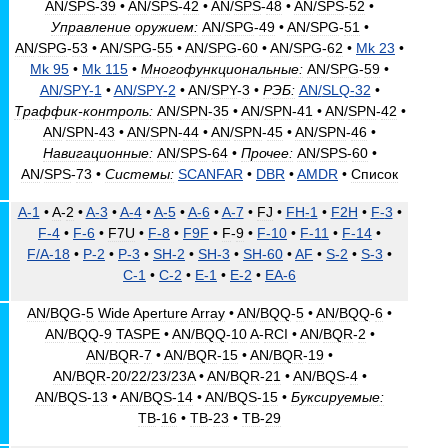
AN
/
SPS
-
39
•
AN
/
SPS
-
42
•
AN
/
SPS
-
48
•
AN
/
SPS
-
52
•
Управление
оружием:
AN
/
SPG
-
49
•
AN
/
SPG
-
51
•
AN
/
SPG
-
53
•
AN
/
SPG
-
55
•
AN
/
SPG
-
60
•
AN
/
SPG
-
62
•
Mk
23
•
Mk
95
•
Mk
115
•
Многофункциональные:
AN
/
SPG
-
59
•
AN
/
SPY
-
1
•
AN
/
SPY
-
2
•
AN
/
SPY
-
3
•
РЭБ:
AN
/
SLQ
-
32
•
Траффик
-
контроль:
AN
/
SPN
-
35
•
AN
/
SPN
-
41
•
AN
/
SPN
-
42
•
AN
/
SPN
-
43
•
AN
/
SPN
-
44
•
AN
/
SPN
-
45
•
AN
/
SPN
-
46
•
Навигационные:
AN
/
SPS
-
64
•
Прочее:
AN
/
SPS
-
60
•
AN
/
SPS
-
73
•
Системы:
SCANFAR
•
DBR
•
AMDR
•
Список
A
-
1
•
A
-
2
•
A
-
3
•
A
-
4
•
A
-
5
•
A
-
6
•
A
-
7
•
FJ
•
FH
-
1
•
F2H
•
F
-
3
•
F
-
4
•
F
-
6
•
F7U
•
F
-
8
•
F9F
•
F
-
9
•
F
-
10
•
F
-
11
•
F
-
14
•
F
/
A
-
18
•
P
-
2
•
P
-
3
•
SH
-
2
•
SH
-
3
•
SH
-
60
•
AF
•
S
-
2
•
S
-
3
•
C
-
1
•
C
-
2
•
E
-
1
•
E
-
2
•
EA
-
6
AN
/
BQG
-
5
Wide
Aperture
Array
•
AN
/
BQQ
-
5
•
AN
/
BQQ
-
6
•
AN
/
BQQ
-
9
TASPE
•
AN
/
BQQ
-
10
A
-
RCI
•
AN
/
BQR
-
2
•
AN
/
BQR
-
7
•
AN
/
BQR
-
15
•
AN
/
BQR
-
19
•
AN
/
BQR
-
20
/
22
/
23
/
23A
•
AN
/
BQR
-
21
•
AN
/
BQS
-
4
•
AN
/
BQS
-
13
•
AN
/
BQS
-
14
•
AN
/
BQS
-
15
•
Буксируемые:
TB
-
16
•
TB
-
23
•
TB
-
29