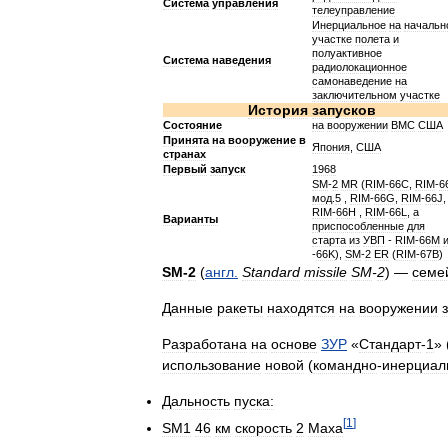
Система
управления
телеуправление
Инерциальное
на
начальн
участке
полета
и
полуактивное
Система
наведения
радиолокационное
самонаведение
на
заключительном
участке
История
запусков
Состояние
на
вооружении
ВМС
США
Принята
на
вооружение
в
Япония
,
США
странах
Первый
запуск
1968
SM
-
2
MR
(
RIM
-
66C
,
RIM
-
6
мод
.
5
,
RIM
-
66G
,
RIM
-
66J
,
RIM
-
66Н
,
RIM
-
66L
,
а
Варианты
приспособленные
для
старта
из
УВП
-
RIM
-
66M
-
66K
),
SM
-
2
ER
(
RIM
-
67В
)
SM
-
2
(
англ
.
Standard
missile
SM
-
2
) —
семе
Данные
ракеты
находятся
на
вооружении
Разработана
на
основе
ЗУР
«
Стандарт
-
1
» 
использование
новой
(
командно
-
инерциал
Дальность
пуска:
[
1
]
SM1
46
км
скорость
2
Маха