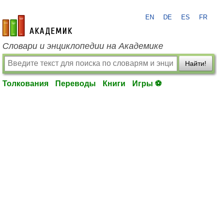
EN
DE
ES
FR
academic.ru
Словари и энциклопедии на Академике
Найти!
Толкования
Переводы
Книги
Игры ⚽