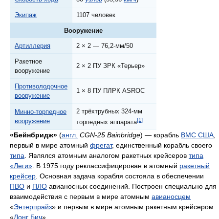
Экипаж
1107 человек
Вооружение
Артиллерия
2 × 2 — 76,2-мм/50
Ракетное
2 × 2 ПУ ЗРК «Терьер»
вооружение
Противолодочное
1 × 8 ПУ ПЛРК ASROC
вооружение
2 трёхтрубных 324-мм
Минно-торпедное
[1]
вооружение
торпедных аппарата
«Бейнбридж»
(
англ.
CGN-25 Bainbridge
) — корабль
ВМС США
,
первый в мире атомный
фрегат
, единственный корабль своего
типа
. Являлся атомным аналогом ракетных крейсеров
типа
«Леги»
. В 1975 году реклассифицирован в атомный
ракетный
крейсер
. Основная задача корабля состояла в обеспечении
ПВО
и
ПЛО
авианосных соединений. Построен специально для
взаимодействия с первым в мире атомным
авианосцем
«
Энтерпрайз
» и первым в мире атомным ракетным крейсером
«
Лонг Бич
».