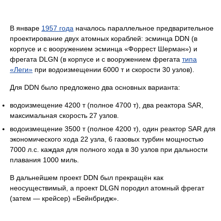
В январе
1957 года
началось параллельное предварительное
проектирование двух атомных кораблей: эсминца DDN (в
корпусе и с вооружением эсминца «Форрест Шерман») и
фрегата DLGN (в корпусе и с вооружением фрегата
типа
«Леги»
при водоизмещении 6000 т и скорости 30 узлов).
Для DDN было предложено два основных варианта:
водоизмещение 4200 т (полное 4700 т), два реактора SAR,
максимальная скорость 27 узлов.
водоизмещение 3500 т (полное 4200 т), один реактор SAR для
экономического хода 22 узла, 6 газовых турбин мощностью
7000 л.с. каждая для полного хода в 30 узлов при дальности
плавания 1000 миль.
В дальнейшем проект DDN был прекращён как
неосуществимый, а проект DLGN породил атомный фрегат
(затем — крейсер) «Бейнбридж».