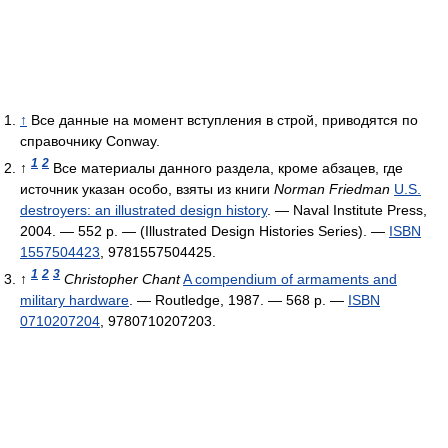
↑
Все данные на момент вступления в строй, приводятся по
справочнику Conway.
1
2
↑
Все материалы данного раздела, кроме абзацев, где
источник указан особо, взяты из книги
Norman Friedman
U.S.
destroyers: an illustrated design history
. — Naval Institute Press,
2004. — 552 p. — (Illustrated Design Histories Series). —
ISBN
1557504423
, 9781557504425.
1
2
3
↑
Christopher Chant
A compendium of armaments and
military hardware
. — Routledge, 1987. — 568 p. —
ISBN
0710207204
, 9780710207203.