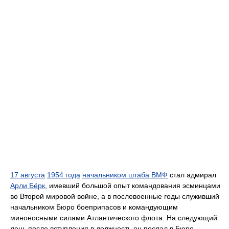
17 августа
1954 года
начальником штаба ВМФ
стал адмирал
Арли Бёрк
, имевший большой опыт командования эсминцами
во Второй мировой войне, а в послевоенные годы служивший
начальником Бюро боеприпасов и командующим
миноносными силами Атлантического флота. На следующий
день после вступления в должность он послал в Бюро