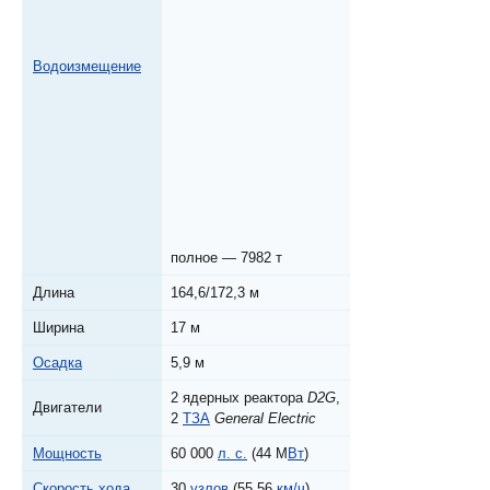
Водоизмещение
полное — 7982 т
Длина
164,6/172,3 м
Ширина
17 м
Осадка
5,9 м
2 ядерных реактора
D2G
,
Двигатели
2
ТЗА
General Electric
Мощность
60 000
л. с.
(44 М
Вт
)
Скорость хода
30
узлов
(55,56
км/ч
)