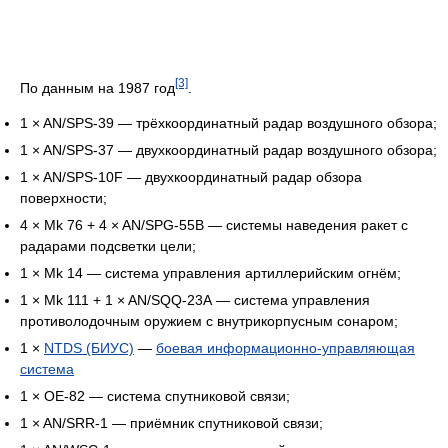
[3]
По данным на 1987 год
.
1 × AN/SPS-39 — трёхкоординатный радар воздушного обзора;
1 × AN/SPS-37 — двухкоординатный радар воздушного обзора;
1 × AN/SPS-10F — двухкоординатный радар обзора
поверхности;
4 × Mk 76 + 4 × AN/SPG-55B — системы наведения ракет с
радарами подсветки цели;
1 × Mk 14 — система управления артиллерийским огнём;
1 × Mk 111 + 1 × AN/SQQ-23A — система управления
противолодочным оружием с внутрикорпусным сонаром;
1 ×
NTDS (БИУС)
—
боевая информационно-управляющая
система
1 × OE-82 — система спутниковой связи;
1 × AN/SRR-1 — приёмник спутниковой связи;