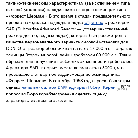
тактико-техническим характеристикам (за исключением типа
силовой установки) находившимся в строю эсминцам типа
«Форрест Шерман». В это время в стадии предварительного
проекта находилась подводная лодка
«Тритон»
с реактором
SAR (Submarine Advanced Reactor — усовершенствованный
реактор для подводных лодок), который был рассмотрен в
качестве первоначального варианта силовой установки для
DDN. Этот реактор обеспечивал на валу 17 000 л.с., тогда как
эсминцы Второй мировой войны требовали 60 000 л.с. Таким
образом, для получения необходимой мощности требовалось
4 реактора SAR, которые вместе весили около 3000 т, что
превышало стандартное водоизмещение эсминца типа
«Форрест Шерман». В сентябре 1953 года проект был закрыт,
русск.
однако
начальник штаба ВМФ
адмирал
Роберт Карни
(англ.)
попросил Бюро кораблестроения сделать оценку
характеристик атомного эсминца.