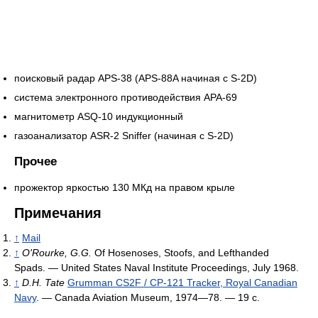
поисковый радар APS-38 (APS-88A начиная с S-2D)
система электронного противодействия APA-69
магнитометр ASQ-10 индукционный
газоанализатор ASR-2 Sniffer (начиная с S-2D)
Прочее
прожектор яркостью 130 МКд на правом крыле
Примечания
↑
Mail
↑
O'Rourke, G.G.
Of Hosenoses, Stoofs, and Lefthanded
Spads. — United States Naval Institute Proceedings, July 1968.
↑
D.H. Tate
Grumman CS2F / CP-121 Tracker, Royal Canadian
Navy
. — Canada Aviation Museum, 1974—78. — 19 с.