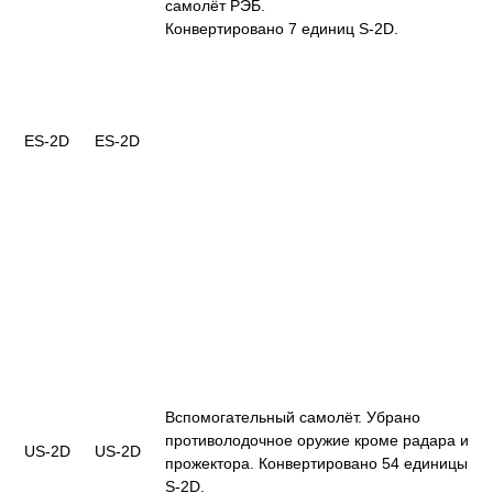
самолёт РЭБ.
Конвертировано 7 единиц S-2D.
ES-2D
ES-2D
Вспомогательный самолёт. Убрано
противолодочное оружие кроме радара и
US-2D
US-2D
прожектора. Конвертировано 54 единицы
S-2D.