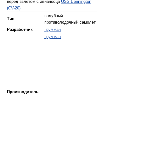
перед взлётом с авианосца
USS Bennington
(CV-20)
палубный
Тип
противолодочный самолёт
Разработчик
Грумман
Грумман
Производитель