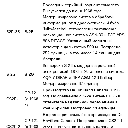
Последний серийный вариант самолёта.
Выпускался до июня 1968 года.
Модернизирована система обработки
информации от гидроакустический буёв
Julie/Jezebel. Установлены тактическая
S2F-3S
S-2E
навигационная система ASN-30 и РЛС APS-
88A DITACS. Улучшенный магнитный
детектор с дальностью 500 м. Построено
252 единицы, в том числе 14 единиц для
Австралии.
Конверсия S-2E с модернизированной
электроникой, 1973 г. Установлена система
S-2G
S-2G
AQA-7 DIFAR и ПКР AGM-12B Bullpup.
Модернизировано 37 единиц.
Производство De Havilland Canada, 1956
CP-121
год. По сравнению с S-2A антенна РЭБ в
CS2F-1
(с 1968
обтекателе над кабиной перемещена в
г.)
концы крылев. Построено 44 единицы
Вторая серия самолётов производства De
CP-121
Havilland Canada. По сравнению с CS2F-1
CS2F-2
(с 1968
улучшена чувствительность радара и