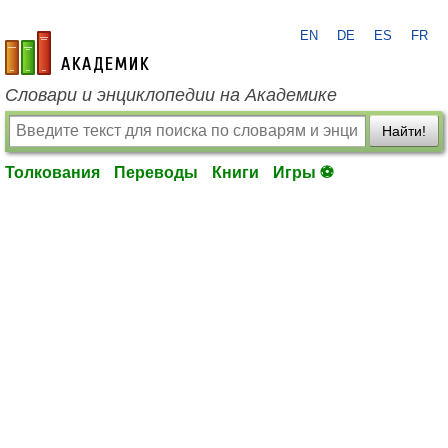
EN
DE
ES
FR
academic.ru
Словари и энциклопедии на Академике
Найти!
Толкования
Переводы
Книги
Игры ⚽