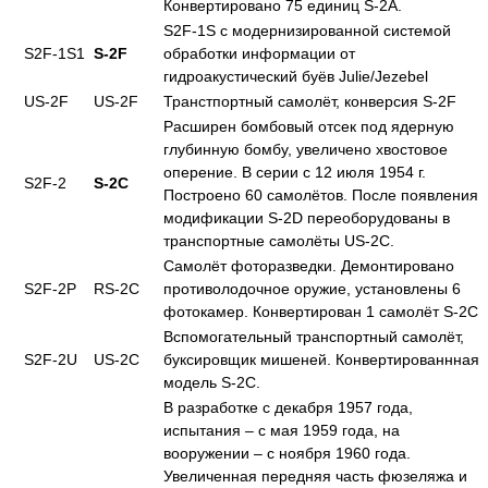
Конвертировано 75 единиц S-2A.
S2F-1S с модернизированной системой
S2F-1S1
S-2F
обработки информации от
гидроакустический буёв Julie/Jezebel
US-2F
US-2F
Транстпортный самолёт, конверсия S-2F
Расширен бомбовый отсек под ядерную
глубинную бомбу, увеличено хвостовое
оперение. В серии с 12 июля 1954 г.
S2F-2
S-2С
Построено 60 самолётов. После появления
модификации S-2D переоборудованы в
транспортные самолёты US-2C.
Самолёт фоторазведки. Демонтировано
S2F-2P
RS-2С
противолодочное оружие, установлены 6
фотокамер. Конвертирован 1 самолёт S-2C
Вспомогательный транспортный самолёт,
S2F-2U
US-2C
буксировщик мишеней. Конвертированнная
модель S-2C.
В разработке с декабря 1957 года,
испытания – с мая 1959 года, на
вооружении – с ноября 1960 года.
Увеличенная передняя часть фюзеляжа и