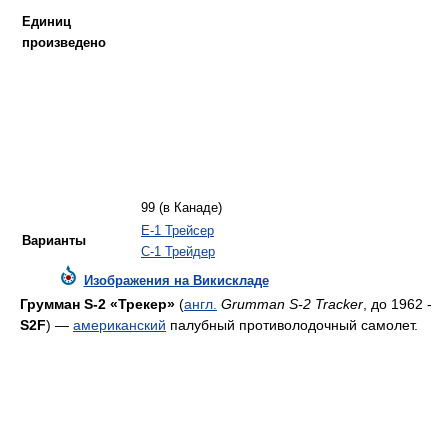
Единиц
произведено
99 (в Канаде)
E-1 Трейсер
Варианты
C-1 Трейдер
Изображения на Викискладе
Грумман S-2 «Трекер»
(
англ.
Grumman S-2 Tracker
, до 1962 -
S2F
) —
американский
палубный противолодочный самолет.