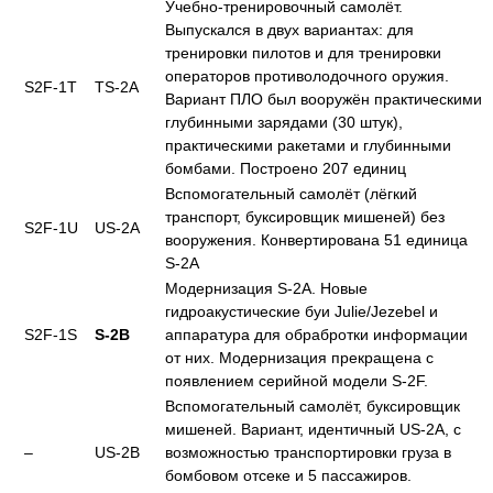
Учебно-тренировочный самолёт.
Выпускался в двух вариантах: для
тренировки пилотов и для тренировки
операторов противолодочного оружия.
S2F-1T
TS-2A
Вариант ПЛО был вооружён практическими
глубинными зарядами (30 штук),
практическими ракетами и глубинными
бомбами. Построено 207 единиц
Вспомогательный самолёт (лёгкий
транспорт, буксировщик мишеней) без
S2F-1U
US-2A
вооружения. Конвертирована 51 единица
S-2A
Модернизация S-2A. Новые
гидроакустические буи Julie/Jezebel и
S2F-1S
S-2B
аппаратура для обрабротки информации
от них. Модернизация прекращена с
появлением серийной модели S-2F.
Вспомогательный самолёт, буксировщик
мишеней. Вариант, идентичный US-2A, с
–
US-2B
возможностью транспортировки груза в
бомбовом отсеке и 5 пассажиров.