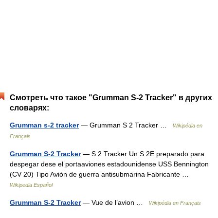
Смотреть что такое "Grumman S-2 Tracker" в других
словарях:
Grumman s-2 tracker
— Grumman S 2 Tracker …
Wikipédia en
Français
Grumman S-2 Tracker
— S 2 Tracker Un S 2E preparado para
despegar dese el portaaviones estadounidense USS Bennington
(CV 20) Tipo Avión de guerra antisubmarina Fabricante …
Wikipedia Español
Grumman S-2 Tracker
— Vue de l’avion …
Wikipédia en Français