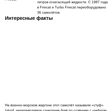
литров огнегасящей жидкости. С 1987 года
в Firecat и Turbo Firecat переоборудовано
36 самолётов.
Интересные факты
На военно-морском жаргоне этот самолёт называли «стуф»
(stoof, непереводимое сочетание букв по созвучию с шифром