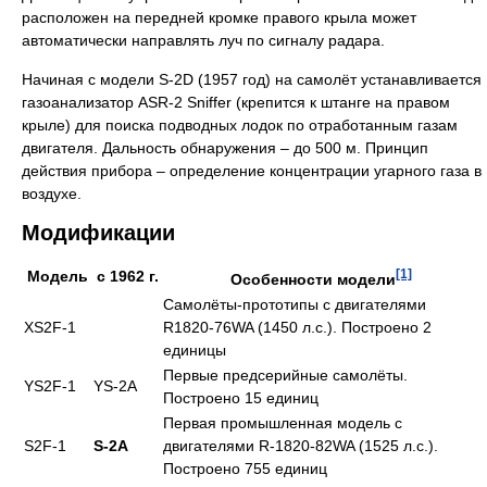
расположен на передней кромке правого крыла может
автоматически направлять луч по сигналу радара.
Начиная с модели S-2D (1957 год) на самолёт устанавливается
газоанализатор ASR-2 Sniffer (крепится к штанге на правом
крыле) для поиска подводных лодок по отработанным газам
двигателя. Дальность обнаружения – до 500 м. Принцип
действия прибора – определение концентрации угарного газа в
воздухе.
Модификации
[1]
Модель
с 1962 г.
Особенности модели
Самолёты-прототипы с двигателями
XS2F-1
R1820-76WA (1450 л.с.). Построено 2
единицы
Первые предсерийные самолёты.
YS2F-1
YS-2A
Построено 15 единиц
Первая промышленная модель с
S2F-1
S-2A
двигателями R-1820-82WA (1525 л.с.).
Построено 755 единиц