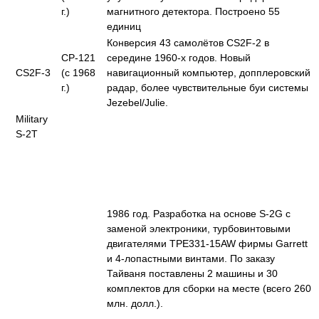
г.)
магнитного детектора. Построено 55
единиц
Конверсия 43 самолётов CS2F-2 в
CP-121
середине 1960-х годов. Новый
CS2F-3
(с 1968
навигационный компьютер, допплеровский
г.)
радар, более чувствительные буи системы
Jezebel/Julie.
Military
S-2T
1986 год. Разработка на основе S-2G с
заменой электроники, турбовинтовыми
двигателями TPE331-15AW фирмы Garrett
и 4-лопастными винтами. По заказу
Тайваня поставлены 2 машины и 30
комплектов для сборки на месте (всего 260
млн. долл.).