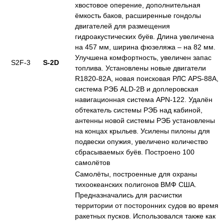
хвостовое оперение, дополнительная
ёмкость баков, расширенные гондолы
двигателей для размещения
гидроакустических буёв. Длина увеличена
на 457 мм, ширина фюзеляжа – на 82 мм.
Улучшена комфортность, увеличен запас
S2F-3
S-2D
топлива. Установлены новые двигатели
R1820-82A, новая поисковая РЛС APS-88A,
система РЭБ ALD-2B и доплеровская
навигационная система APN-122. Удалён
обтекатель системы РЭБ над кабиной,
антенны новой системы РЭБ установлены
на концах крыльев. Усилены пилоны для
подвески опужия, увеличено количество
сбрасываемых буёв. Построено 100
самолётов
Самолёты, построенные для охраны
тихоокеанских полигонов ВМФ США.
Предназначались для расчистки
территории от посторонних судов во время
ракетных пусков. Использовался также как