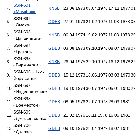
SSN-691
4.
NNSB
23.06.1973
03.04.1976
17.12.1977
01
«Мемфис»
SSN-692
5.
GDEB
27.01.1973
21.02.1976
11.03.1978
05
«Омаха»
SSN-693
6.
NNSB
06.04.1974
19.02.1977
11.03.1978
29
«Цинциннати»
SSN-694
7.
GDEB
03.08.1973
09.10.1976
08.07.1978
07
«Гротон»
SSN-695
8.
NNSB
26.04.1975
29.10.1977
16.12.1978
22
«Бирмингем»
SSN-696 «Нью-
9.
GDEB
15.12.1973
18.06.1977
03.03.1979
30
Йорк-сити»
SSN-697
10.
GDEB
19.10.1974
30.07.1977
05.01.1980
22
«Индианаполис»
SSN-698
11.
GDEB
08.05.1976
22.07.1978
28.03.1981
«Бремертон»
SSN-699
12.
GDEB
21.02.1976
18.11.1978
16.05.1981
«Джексонвилль»
SSN-700
13.
GDEB
09.10.1976
28.04.1979
18.07.1981
«Даллас»