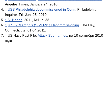
Angeles Times, January 24, 2010.
↑
USS Philadelphia decommissioned in Conn.
Philadelphia
Inquirer, Fri, Jun. 25, 2010
↑
All Hands
, 2011, №1, с. 38.
↑
U.S.S. Memphis (SSN 691) Decommissioning
. The Day,
Connecticute, 01.04.2011.
↑
US Navy Fact File.
Attack Submarines
, на 10 сентября 2010
года.