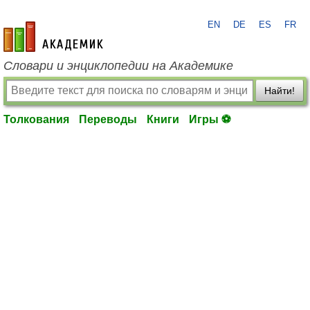
EN
DE
ES
FR
academic.ru
Словари и энциклопедии на Академике
Найти!
Толкования
Переводы
Книги
Игры ⚽