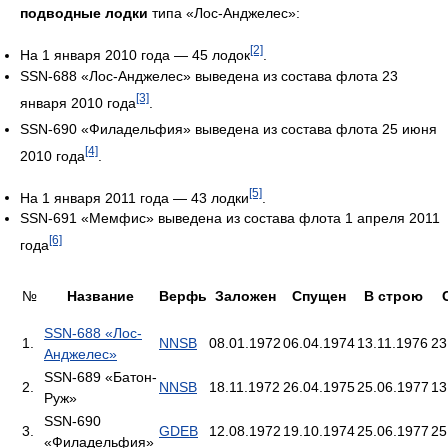
подводные лодки
типа «Лос-Анджелес»:
[2]
На 1 января 2010 года — 45 лодок
.
SSN-688 «Лос-Анджелес» выведена из состава флота 23
[3]
января 2010 года
.
SSN-690 «Филадельфия» выведена из состава флота 25 июня
[4]
2010 года
.
[5]
На 1 января 2011 года — 43 лодки
.
SSN-691 «Мемфис» выведена из состава флота 1 апреля 2011
[6]
года
№
Название
Верфь
Заложен
Спущен
В строю
SSN-688 «Лос-
1.
NNSB
08.01.1972
06.04.1974
13.11.1976
23
Анджелес»
SSN-689 «Батон-
2.
NNSB
18.11.1972
26.04.1975
25.06.1977
13
Руж»
SSN-690
3.
GDEB
12.08.1972
19.10.1974
25.06.1977
25
«Филадельфия»