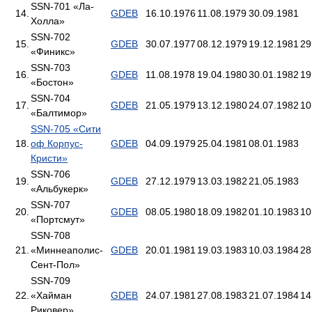
SSN-701 «Ла-
14.
GDEB
16.10.1976
11.08.1979
30.09.1981
Холла»
SSN-702
15.
GDEB
30.07.1977
08.12.1979
19.12.1981
29
«Финикс»
SSN-703
16.
GDEB
11.08.1978
19.04.1980
30.01.1982
19
«Бостон»
SSN-704
17.
GDEB
21.05.1979
13.12.1980
24.07.1982
10
«Балтимор»
SSN-705 «Сити
18.
оф Корпус-
GDEB
04.09.1979
25.04.1981
08.01.1983
Кристи»
SSN-706
19.
GDEB
27.12.1979
13.03.1982
21.05.1983
«Альбукерк»
SSN-707
20.
GDEB
08.05.1980
18.09.1982
01.10.1983
10
«Портсмут»
SSN-708
21.
«Миннеаполис-
GDEB
20.01.1981
19.03.1983
10.03.1984
28
Сент-Пол»
SSN-709
22.
«Хайман
GDEB
24.07.1981
27.08.1983
21.07.1984
14
Риковер»