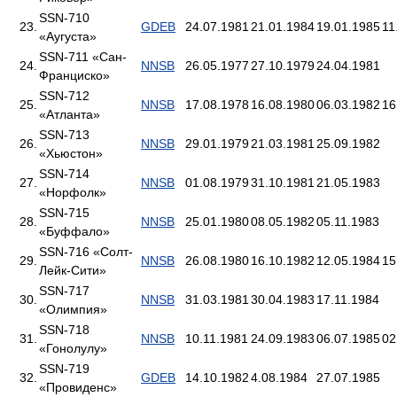
SSN-710
23.
GDEB
24.07.1981
21.01.1984
19.01.1985
11
«Аугуста»
SSN-711 «Сан-
24.
NNSB
26.05.1977
27.10.1979
24.04.1981
Франциско»
SSN-712
25.
NNSB
17.08.1978
16.08.1980
06.03.1982
16
«Атланта»
SSN-713
26.
NNSB
29.01.1979
21.03.1981
25.09.1982
«Хьюстон»
SSN-714
27.
NNSB
01.08.1979
31.10.1981
21.05.1983
«Норфолк»
SSN-715
28.
NNSB
25.01.1980
08.05.1982
05.11.1983
«Буффало»
SSN-716 «Солт-
29.
NNSB
26.08.1980
16.10.1982
12.05.1984
15
Лейк-Сити»
SSN-717
30.
NNSB
31.03.1981
30.04.1983
17.11.1984
«Олимпия»
SSN-718
31.
NNSB
10.11.1981
24.09.1983
06.07.1985
02
«Гонолулу»
SSN-719
32.
GDEB
14.10.1982
4.08.1984
27.07.1985
«Провиденс»