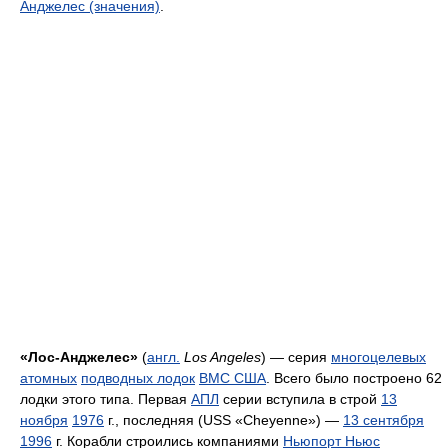
Анджелес (значения)
.
«Лос-Анджелес»
(
англ.
Los Angeles
) — серия
многоцелевых
атомных
подводных лодок
ВМС США
. Всего было построено 62
лодки этого типа. Первая
АПЛ
серии вступила в строй
13
ноября
1976
г., последняя (USS «Cheyennе») —
13 сентября
1996
г. Корабли строились компаниями
Ньюпорт Ньюс