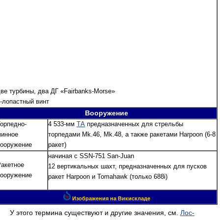
ве турбины, два ДГ «Fairbanks-Morse»
-лопастный винт
Вооружение
орпедно-
4 533-мм
ТА
предназначенных для стрельбы
минное
торпедами Mk.46, Mk.48, а также ракетами Harpoon (6-8
вооружение
ракет)
начиная с SSN-751 San-Juan
акетное
12 вертикальных шахт, предназначенных для пусков
вооружение
ракет Harpoon и Tomahawk (только 688i)
Изображения на Викискладе
У этого термина существуют и другие значения, см.
Лос-