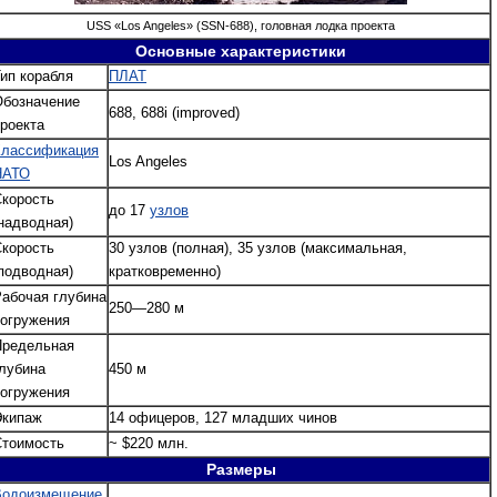
USS «Los Angeles» (SSN-688), головная лодка проекта
Основные характеристики
ип корабля
ПЛАТ
Обозначение
688, 688i (improved)
роекта
Классификация
Los Angeles
НАТО
корость
до 17
узлов
надводная)
корость
30 узлов (полная), 35 узлов (максимальная,
подводная)
кратковременно)
абочая глубина
250—280 м
огружения
Предельная
лубина
450 м
огружения
Экипаж
14 офицеров, 127 младших чинов
Стоимость
~ $220 млн.
Размеры
Водоизмещение