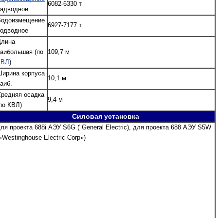
6082-6330 т
надводное
Водоизмещение
6927-7177 т
подводное
Длина
аибольшая (по
109,7 м
КВЛ
)
Ширина корпуса
10,1 м
аиб.
редняя осадка
9,4 м
по КВЛ)
Силовая установка
ля проекта 688i АЭУ S6G ("General Electric), для проекта 688 АЭУ S5W
«Westinghouse Electric Corp»)