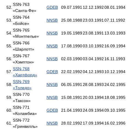
SSN-763
52.
GDEB
09.07.1991
12.12.1992
08.01.1994
«Санта-Фе»
SSN-764
53.
NNSB
25.08.1988
23.03.1991
07.11.1992
«Бойсе»
SSN-765
54.
NNSB
19.05.1989
23.08.1991
13.03.1993
«Монтпелье»
SSN-766
55.
NNSB
17.08.1990
03.10.1992
16.09.1994
«Шарлотт»
SSN-767
56.
NNSB
02.03.1990
03.04.1992
16.11.1993
«Хэмптон»
SSN-768
57.
GDEB
22.02.1992
04.12.1993
10.12.1994
«Хартфорд»
SSN-769
58.
NNSB
06.05.1991
28.08.1993
24.02.1995
«Толедо»
SSN-770
59.
NNSB
15.08.1991
20.03.1994
18.08.1995
«Таксон»
SSN-771
60.
GDEB
21.04.1993
24.09.1994
09.10.1995
«Коламбиа»
SSN-772
61.
NNSB
28.02.1992
17.09.1994
16.02.1996
«Гринвилль»