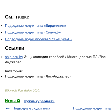
См. также
Подводные лодки типа «Вирджиния»
Подводные лодки типа «Сивулф»
Подводные лодки проекта 971 «Щука-Б»
Ссылки
ship.bsu.by
Энциклопедия кораблей / Многоцелевые ПЛ /Лос-
Анджелес.
Категория:
Подводные лодки типа «Лос-Анджелес»
Wikimedia Foundation
.
2010
.
Игры ⚽
Нужна курсовая?
Подводные лодки типа
Подводные лодки типа