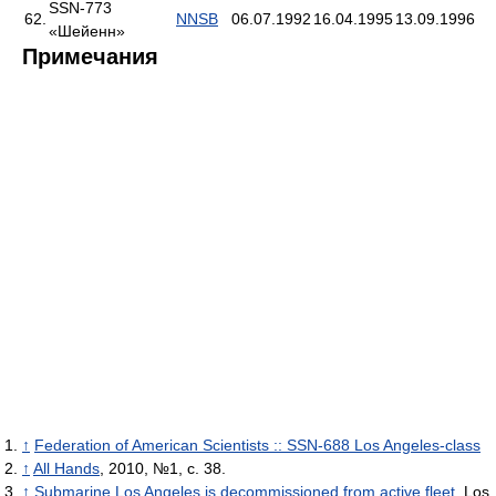
SSN-773
62.
NNSB
06.07.1992
16.04.1995
13.09.1996
«Шейенн»
Примечания
↑
Federation of American Scientists :: SSN-688 Los Angeles-class
↑
All Hands
, 2010, №1, с. 38.
↑
Submarine Los Angeles is decommissioned from active fleet
. Los