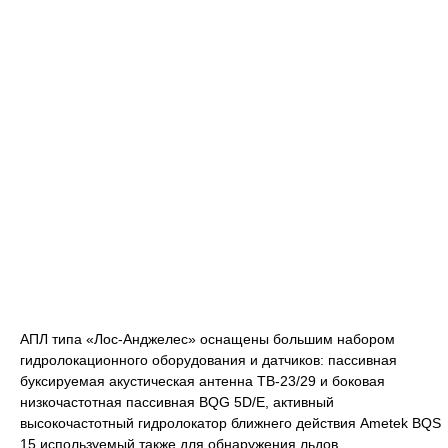
АПЛ типа «Лос-Анджелес» оснащены большим набором
гидролокационного оборудования и датчиков: пассивная
буксируемая акустическая антенна ТВ-23/29 и боковая
низкочастотная пассивная BQG 5D/E, активный
высокочастотный гидролокатор ближнего действия Ametek BQS
15 используемый также для обнаружения льдов,