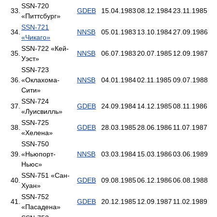
SSN-720
33.
GDEB
15.04.1983
08.12.1984
23.11.1985
«Питтсбург»
SSN-721
34.
NNSB
05.01.1983
13.10.1984
27.09.1986
«Чикаго»
SSN-722 «Кей-
35.
NNSB
06.07.1983
20.07.1985
12.09.1987
Уэст»
SSN-723
36.
«Оклахома-
NNSB
04.01.1984
02.11.1985
09.07.1988
Сити»
SSN-724
37.
GDEB
24.09.1984
14.12.1985
08.11.1986
«Луисвилль»
SSN-725
38.
GDEB
28.03.1985
28.06.1986
11.07.1987
«Хелена»
SSN-750
39.
«Ньюпорт-
NNSB
03.03.1984
15.03.1986
03.06.1989
Ньюс»
SSN-751 «Сан-
40.
GDEB
09.08.1985
06.12.1986
06.08.1988
Хуан»
SSN-752
41.
GDEB
20.12.1985
12.09.1987
11.02.1989
«Пасадена»