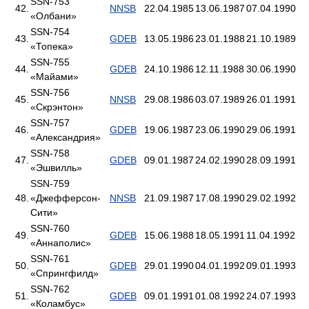
SSN-753
42.
NNSB
22.04.1985
13.06.1987
07.04.1990
«Олбани»
SSN-754
43.
GDEB
13.05.1986
23.01.1988
21.10.1989
«Топека»
SSN-755
44.
GDEB
24.10.1986
12.11.1988
30.06.1990
«Майами»
SSN-756
45.
NNSB
29.08.1986
03.07.1989
26.01.1991
«Скрэнтон»
SSN-757
46.
GDEB
19.06.1987
23.06.1990
29.06.1991
«Александрия»
SSN-758
47.
GDEB
09.01.1987
24.02.1990
28.09.1991
«Эшвилль»
SSN-759
48.
«Джефферсон-
NNSB
21.09.1987
17.08.1990
29.02.1992
Сити»
SSN-760
49.
GDEB
15.06.1988
18.05.1991
11.04.1992
«Аннаполис»
SSN-761
50.
GDEB
29.01.1990
04.01.1992
09.01.1993
«Спрингфилд»
SSN-762
51.
GDEB
09.01.1991
01.08.1992
24.07.1993
«Коламбус»