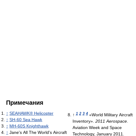
Примечания
↑
SEAHAWK® Helicopter
1
2
3
4
↑
«World Military Aircraft
↑
SH-60 Sea Hawk
Inventory».
2011 Aerospace
.
↑
MH-60S Knighthawk
Aviation Week and Space
↑
Jane's All The World's Aircraft
Technology, January 2011.