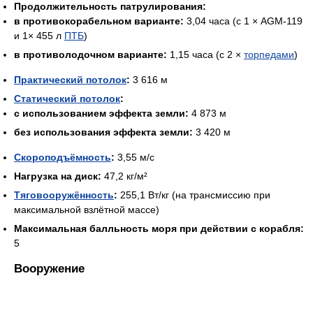
Продолжительность патрулирования:
в противокорабельном варианте:
3,04 часа (с 1 × AGM-119
и 1× 455 л
ПТБ
)
в противолодочном варианте:
1,15 часа (с 2 ×
торпедами
)
Практический потолок
:
3 616 м
Статический потолок
:
с использованием эффекта земли:
4 873 м
без использования эффекта земли:
3 420 м
Скороподъёмность
:
3,55 м/с
Нагрузка на диск:
47,2 кг/м²
Тяговооружённость
:
255,1 Вт/кг (на трансмиссию при
максимальной взлётной массе)
Максимальная балльность моря при действии с корабля:
5
Вооружение