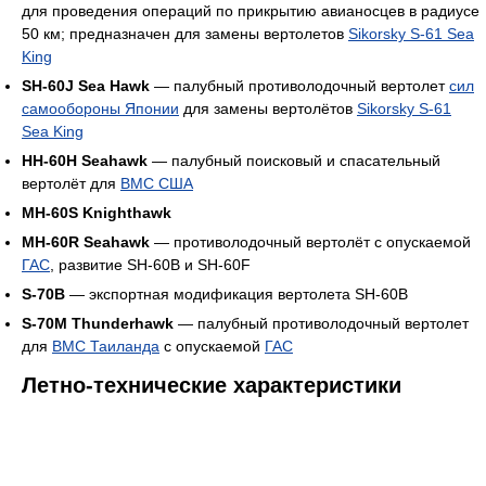
для проведения операций по прикрытию авианосцев в радиусе
50 км; предназначен для замены вертолетов
Sikorsky S-61 Sea
King
SH-60J Sea Hawk
— палубный противолодочный вертолет
сил
самообороны Японии
для замены вертолётов
Sikorsky S-61
Sea King
HH-60H Seahawk
— палубный поисковый и спасательный
вертолёт для
ВМС США
MH-60S Knighthawk
MH-60R Seahawk
— противолодочный вертолёт с опускаемой
ГАС
, развитие SН-60В и SН-60F
S-70B
— экспортная модификация вертолета SH-60B
S-70M Thunderhawk
— палубный противолодочный вертолет
для
ВМС Таиланда
с опускаемой
ГАС
Летно-технические характеристики