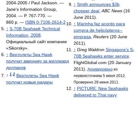
2004-2005 / Paul Jackson. —
↑
Smith announces $3b
Jane's Information Group,
chopper deal
,
ABC News
(16
2004. — P. 767-770. —
June 2011).
860 p. —
ISBN 0-7106-2614-2
↑
Marinha faz acordo para
↑
S-70B Seahawk Technical
compra de helicópteros--
Information, 2008
.
empresa
,
Reuters
(20 June
Официальный сайт компании
2011).
«Sikorsky».
↑
Greg Waldron
Singapore's S-
↑
Вертолеты Sea Hawk
70B Seahawks enter service
.
получат авионику за миллиард
FlightGlobal.com (20 January
долларов
2011).
Архивировано
из
1
2
↑
Вертолеты Sea Hawk
первоисточника 5 июня 2012.
получат новые радары
Проверено 28 июня 2011.
↑
PICTURE: New Seahawks
delivered to Thai navy