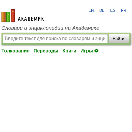
EN
DE
ES
FR
academic.ru
Словари и энциклопедии на Академике
Найти!
Толкования
Переводы
Книги
Игры ⚽