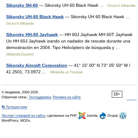
Sikorsky SH-60
— Sikorsky UH 60 Black Hawk …
Deutsch Wikipedia
Sikorsky UH-60 Black Hawk
— Sikorsky UH 60 Black Hawk …
Deutsch Wikipedia
Sikorsky HH-60 Jayhawk
— HH 60J Jayhawk MH 60T Jayhawk
Un HH 60J Jayhawk izando un nadador de rescate durante una
demostración en 2004. Tipo Helicóptero de búsqueda y …
Wikipedia Español
Sikorsky Aircraft Corporation
— 41° 15′ 00″ N 73° 05′ 50″ W /
41.2501, 73.0972 …
Wikipédia en Français
© Академик, 2000-2026
18+
Обратная связь:
Техподдержка
,
Реклама на сайте
👣 Путешествия
Экспорт словарей на сайты
, сделанные на PHP,
Joomla,
Drupal,
WordPress, MODx.