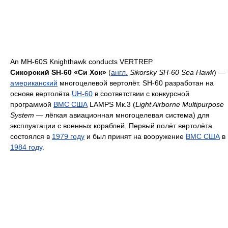
An MH-60S Knighthawk conducts VERTREP
Сикорский SH-60 «Си Хок»
(
англ.
Sikorsky SH-60 Sea Hawk
) —
американский
многоцелевой вертолёт. SН-60 разработан на
основе вертолёта
UH-60
в соответствии с конкурсной
программой
ВМС США
LAMPS Мк.3 (
Light Airborne Multipurpose
System
— лёгкая авиационная многоцелевая система) для
эксплуатации с военных кораблей. Первый полёт вертолёта
состоялся в
1979 году
и был принят на вооружение
ВМС США
в
1984 году
.