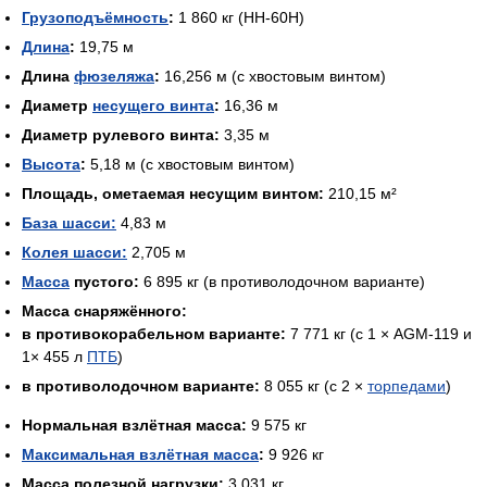
Грузоподъёмность
:
1 860 кг (HH-60H)
Длина
:
19,75 м
Длина
фюзеляжа
:
16,256 м (с хвостовым винтом)
Диаметр
несущего винта
:
16,36 м
Диаметр рулевого винта:
3,35 м
Высота
:
5,18 м (с хвостовым винтом)
Площадь, ометаемая несущим винтом:
210,15 м²
База шасси:
4,83 м
Колея шасси:
2,705 м
Масса
пустого:
6 895 кг (в противолодочном варианте)
Масса снаряжённого:
в противокорабельном варианте:
7 771 кг (с 1 × AGM-119 и
1× 455 л
ПТБ
)
в противолодочном варианте:
8 055 кг (с 2 ×
торпедами
)
Нормальная взлётная масса:
9 575 кг
Максимальная взлётная масса
:
9 926 кг
Масса полезной нагрузки:
3 031 кг