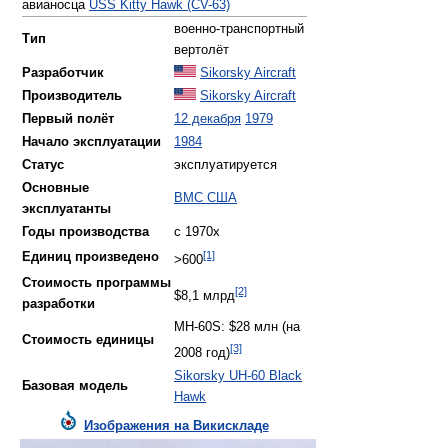
авианосца
USS Kitty Hawk (CV-63)
военно-транспортный
Тип
вертолёт
Разработчик
Sikorsky Aircraft
Производитель
Sikorsky Aircraft
Первый полёт
12 декабря
1979
Начало эксплуатации
1984
Статус
эксплуатируется
Основные
ВМС США
эксплуатанты
Годы производства
с 1970х
[1]
Единиц произведено
>600
Стоимость программы
[2]
$8,1 млрд
разработки
MH-60S: $28 млн (на
Стоимость единицы
[3]
2008 год)
Sikorsky UH-60 Black
Базовая модель
Hawk
Изображения на Викискладе