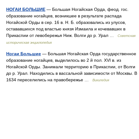
НОГАИ БОЛЬШИЕ
— Большая Ногайская Орда, феод. гос.
образование ногайцев, возникшее в результате распада
Ногайской Орды в сер. 16 в. Н. Б. образовались из улусов,
остававшихся под властью князя Измаила и кочевавших в
Прикаспии от левобережья Ниж. Волги до р. Урал …
Советская
историческая энциклопедия
Ногаи Большие
— Большая Ногайская Орда государственное
образование ногайцев, выделилось во 2 й пол. XVI в. из
Ногайской Орды. Занимали территорию в Прикаспии, от Волги
до р. Урал. Находились в вассальной зависимости от Москвы. В
1634 переселились на правобережье …
Википедия