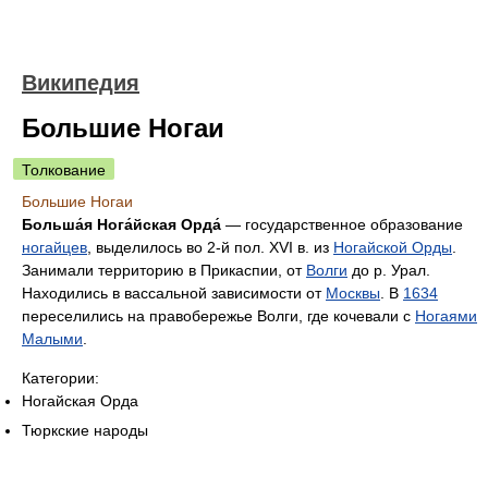
Википедия
Большие Ногаи
Толкование
Большие Ногаи
Больша́я Нога́йская Орда́
— государственное образование
ногайцев
, выделилось во 2-й пол. XVI в. из
Ногайской Орды
.
Занимали территорию в Прикаспии, от
Волги
до р. Урал.
Находились в вассальной зависимости от
Москвы
. В
1634
переселились на правобережье Волги, где кочевали с
Ногаями
Малыми
.
Категории:
Ногайская Орда
Тюркские народы