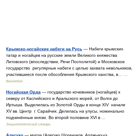
Крымско-ногайские набеги на Русь
— Набеги крымских
татар и ногайцев на русские земли Великого княжества
Литовского (впоследствии, Речи Посполитой) и Московское
государство регулярные набеги с целью захвата невольников,
участившиеся после обособления Крымского ханства, в… …
Википедия
Ногайская Орда
— государство кочевников (ногайцев) к
северу от Каспийского и Аральского морей, от Волги до
Иртыша. Выделилась из Золотой Орды в конце XIV начале
XV вв. Центр г. Сарайчик. Делилась на улусы, номинально
подчинённые князю. Во второй половине XVI в …
Энциклопедический словарь
Алегуко
— мурза (Алегуко Шогенуков, Алджыкъуэ