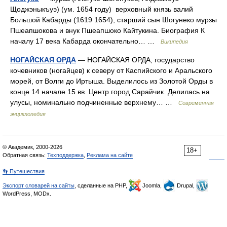
Щоджэныкъуэ) (ум. 1654 году) верховный князь валий
Большой Кабарды (1619 1654), старший сын Шогунеко мурзы
Пшеапшокова и внук Пшеапшоко Кайтукина. Биография К
началу 17 века Кабарда окончательно… …
Википедия
НОГАЙСКАЯ ОРДА
— НОГАЙСКАЯ ОРДА, государство
кочевников (ногайцев) к северу от Каспийского и Аральского
морей, от Волги до Иртыша. Выделилось из Золотой Орды в
конце 14 начале 15 вв. Центр город Сарайчик. Делилась на
улусы, номинально подчиненные верхнему… …
Современная
энциклопедия
© Академик, 2000-2026
18+
Обратная связь:
Техподдержка
,
Реклама на сайте
👣 Путешествия
Экспорт словарей на сайты
, сделанные на PHP,
Joomla,
Drupal,
WordPress, MODx.