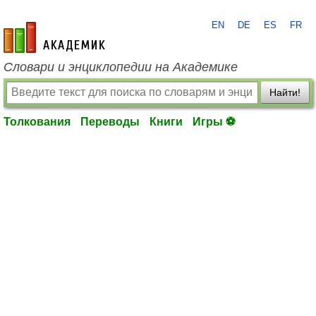
EN
DE
ES
FR
academic.ru
Словари и энциклопедии на Академике
Найти!
Толкования
Переводы
Книги
Игры ⚽