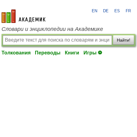
EN
DE
ES
FR
academic.ru
Словари и энциклопедии на Академике
Найти!
Толкования
Переводы
Книги
Игры ⚽