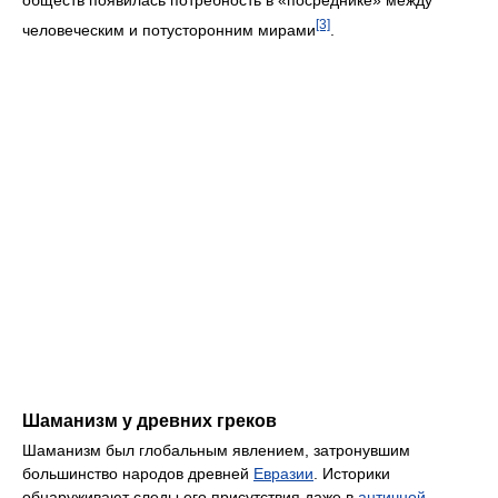
обществ появилась потребность в «посреднике» между
[3]
человеческим и потусторонним мирами
.
Шаманизм у древних греков
Шаманизм был глобальным явлением, затронувшим
большинство народов древней
Евразии
. Историки
обнаруживают следы его присутствия даже в
античной