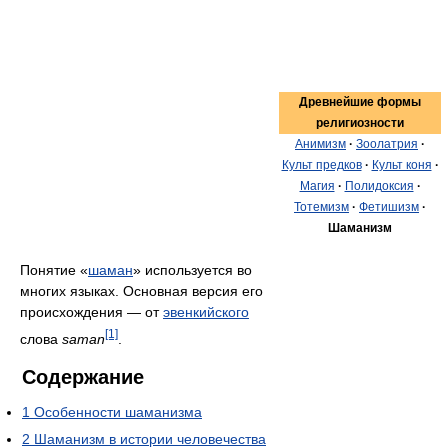
Древнейшие формы
религиозности
Анимизм
·
Зоолатрия
·
Культ предков
·
Культ коня
·
Магия
·
Полидоксия
·
Тотемизм
·
Фетишизм
·
Шаманизм
Понятие «
шаман
» используется во
многих языках. Основная версия его
происхождения — от
эвенкийского
[1]
слова
saman
.
Содержание
1
Особенности шаманизма
2
Шаманизм в истории человечества