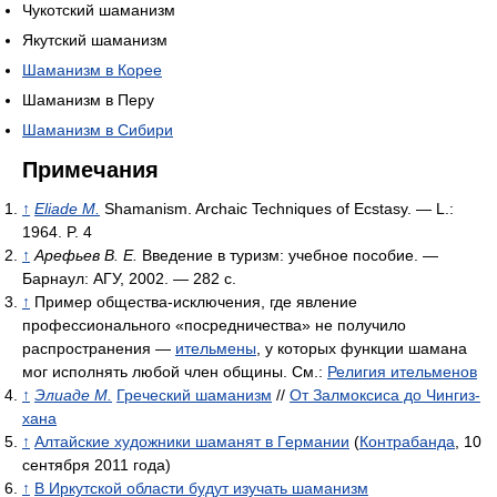
Чукотский шаманизм
Якутский шаманизм
Шаманизм в Корее
Шаманизм в Перу
Шаманизм в Сибири
Примечания
↑
Eliade M.
Shamanism. Archaic Techniques of Ecstasy. — L.:
1964. P. 4
↑
Арефьев В. Е.
Введение в туризм: учебное пособие. —
Барнаул: АГУ, 2002. — 282 с.
↑
Пример общества-исключения, где явление
профессионального «посредничества» не получило
распространения —
ительмены
, у которых функции шамана
мог исполнять любой член общины. См.:
Религия ительменов
↑
Элиаде М.
Греческий шаманизм
//
От Залмоксиса до Чингиз-
хана
↑
Алтайские художники шаманят в Германии
(
Контрабанда
, 10
сентября 2011 года)
↑
В Иркутской области будут изучать шаманизм