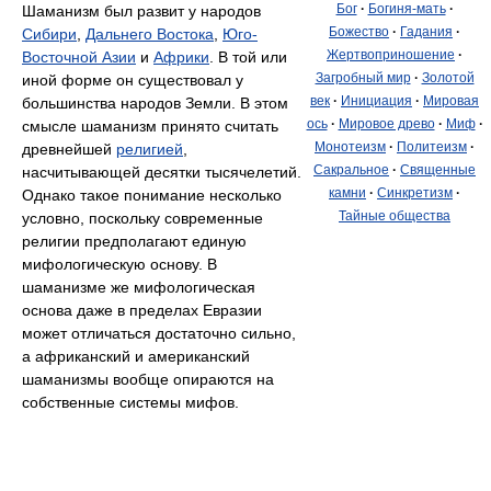
Бог
·
Богиня-мать
·
Шаманизм был развит у народов
Божество
·
Гадания
·
Сибири
,
Дальнего Востока
,
Юго-
Жертвоприношение
·
Восточной Азии
и
Африки
. В той или
Загробный мир
·
Золотой
иной форме он существовал у
век
·
Инициация
·
Мировая
большинства народов Земли. В этом
ось
·
Мировое древо
·
Миф
·
смысле шаманизм принято считать
Монотеизм
·
Политеизм
·
древнейшей
религией
,
Сакральное
·
Священные
насчитывающей десятки тысячелетий.
камни
·
Синкретизм
·
Однако такое понимание несколько
Тайные общества
условно, поскольку современные
религии предполагают единую
мифологическую основу. В
шаманизме же мифологическая
основа даже в пределах Евразии
может отличаться достаточно сильно,
а африканский и американский
шаманизмы вообще опираются на
собственные системы мифов.