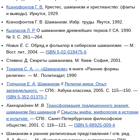
Ксенофонтов Г. В.
Хрестес, шаманизм и христианство: (факты
и выводы). Иркутск, 1929.
Ксенофонтов Г. В. Шаманизм: Избр. труды. Якутск, 1992.
Кызласов Л. Р.
О шаманизме древнейших тюрков // СА. 1990.
№ 3. С. 261—264.
Новик Е. С.
Обряд и фольклор в сибирском шаманизме. — М.:
Вост. лит., 2004. —
ISBN 5-02-018475-6
Стивенс Д. Секреты шаманизма. М: Киев- София, 2001.
Токарев С. А. — «Шаманизм»
в книге «Ранние формы
религии». — М.: Политиздат, 1990
Торчинов Е. А.
Шаманизм
//
Религии мира: Опыт
запредельного.
— СПб.: Азбука-классика, 2005. C. 115—150. —
ISBN 5-352-01370-7
Хаккарайнен М. В.
Трансформация традиционного знания:
шаманизм без шаманов
//
Смыслы мифа: мифология в истории
и культуре.
— СПб.: Санкт-Петербургское философское
общество, 2001. С. 116—121. —
ISBN 5-88925-009-4
Шаманизм и ранние религиозные представления / отв. ред.
Д. А. Функ. — М.: Институт этнологии и антропологии РАН,