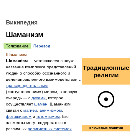
Википедия
Шаманизм
Толкование
Перевод
Шаманизм
Шамани́зм
— устоявшееся в науке
Традиционные
название комплекса представлений
людей о способах осознанного и
религии
целенаправленного взаимодействия с
трансцендентальным
(«потусторонним») миром, в первую
очередь — с
духами
, которое
осуществляет
шаман
. Шаманизм
связан с
магией
,
анимизмом
,
фетишизмом
и
тотемизмом
. Его
элементы могут содержаться в
Ключевые понятия
различных
религиозных системах
.