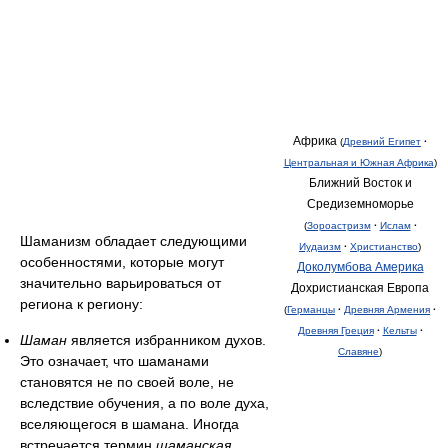
Африка
(
Древний Египет
·
Центральная и Южная Африка
)
Ближний Восток и
Средиземноморье
(
Зороастризм
·
Ислам
·
Шаманизм обладает следующими
Иудаизм
·
Христианство
)
особенностями, которые могут
Доколумбова Америка
значительно варьироваться от
Дохристианская Европа
региона к региону:
(
Германцы
·
Древняя Армения
·
Древняя Греция
·
Кельты
·
Шаман
является избранником духов.
Славяне
)
Это означает, что шаманами
становятся не по своей воле, не
вследствие обучения, а по воле духа,
вселяющегося в шамана. Иногда
встречается термин
шаманская