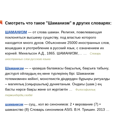
Смотреть что такое "Шаманизм" в других словарях:
ШАМАНИЗМ
— от слова шаман. Религия, повелевающая
поклоняться высшему существу, под властью которого
находится много духов. Объяснение 25000 иностранных слов,
вошедших в употребление в русский язык, с означением их
корней. Михельсон А.Д., 1865. ШАМАНИЗМ,… …
Словарь
иностранных слов русского языка
Шаманизм
— – қазақша баламасы бақсылық, бақсыға табыну,
дәстүрлі ойлаудың ең көне түрлерінің бірі. Шаманизм
тотемизмнен кейінгі, монотеистік діндерден бұрыңғы ритуалды
– магиялық (сиқыршылық) дүниетаным. Ондағы (шам.) ең
басты нәрсе бақсы және ол жүргізетін …
Философиялық
терминдердің сөздігі
шаманизм
— сущ., кол во синонимов: 2 • верование (7) •
шаманство (8) Словарь синонимов ASIS. В.Н. Тришин. 2013 …