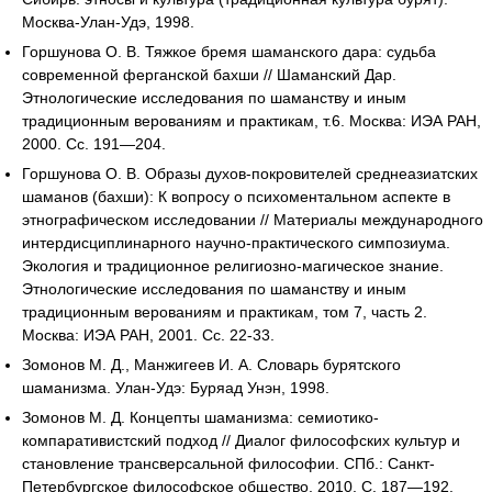
Москва-Улан-Удэ, 1998.
Горшунова О. В. Тяжкое бремя шаманского дара: судьба
современной ферганской бахши // Шаманский Дар.
Этнологические исследования по шаманству и иным
традиционным верованиям и практикам, т.6. Москва: ИЭА РАН,
2000. Сс. 191—204.
Горшунова О. В. Образы духов-покровителей среднеазиатских
шаманов (бахши): К вопросу о психоментальном аспекте в
этнографическом исследовании // Материалы международного
интердисциплинарного научно-практического симпозиума.
Экология и традиционное религиозно-магическое знание.
Этнологические исследования по шаманству и иным
традиционным верованиям и практикам, том 7, часть 2.
Москва: ИЭА РАН, 2001. Сс. 22-33.
Зомонов М. Д., Манжигеев И. А. Словарь бурятского
шаманизма. Улан-Удэ: Буряад Унэн, 1998.
Зомонов М. Д. Концепты шаманизма: семиотико-
компаративистский подход // Диалог философских культур и
становление трансверсальной философии. СПб.: Санкт-
Петербургское философское общество, 2010. С. 187—192.