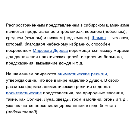
Распространённым представлением в сибирском шаманизме
является представление о трёх мирах: верхнем (небесном),
среднем (земном) и нижнем (подземном).
Шаман
— человек,
который, благодаря небесному избранию, способен
посредством
Мирового Дерева
перемещаться между мирами
для достижения практических целей: исцеления больного,
предсказания, вызывание дождя и т. д.
На шаманизм опираются
анимистические
религии
,
утверждающие, что все в мире наделено душой. В своих
развитых формах анимистические религии содержат
политеистические
представления, где природные явления,
такие, как Солнце, Луна, звезды, гром и молнии, огонь и т. д.,
уже являются персонифицированными в виде божеств
(
небожителей
).