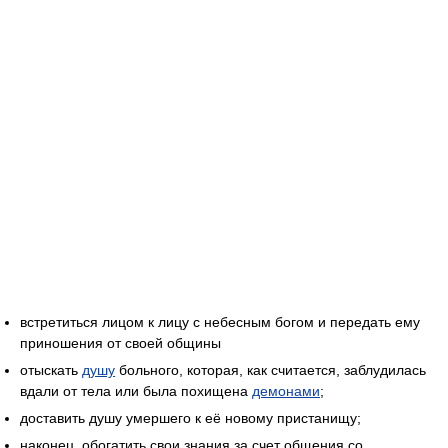
встретиться лицом к лицу с небесным богом и передать ему
приношения от своей общины
отыскать
душу
больного, которая, как считается, заблудилась
вдали от тела или была похищена
демонами
;
доставить душу умершего к её новому пристанищу;
наконец, обогатить свои знания за счет общения со