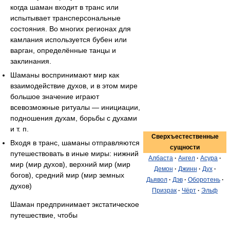
когда шаман входит в транс или
испытывает трансперсональные
состояния. Во многих регионах для
камлания используется бубен или
варган, определённые танцы и
заклинания.
Шаманы воспринимают мир как
взаимодействие духов, и в этом мире
большое значение играют
всевозможные ритуалы — инициации,
подношения духам, борьбы с духами
и т. п.
Сверхъестественные
Входя в транс, шаманы отправляются
сущности
путешествовать в иные миры: нижний
Албаста
·
Ангел
·
Асура
·
мир (мир духов), верхний мир (мир
Демон
·
Джинн
·
Дух
·
богов), средний мир (мир земных
Дьявол
·
Дэв
·
Оборотень
·
духов)
Призрак
·
Чёрт
·
Эльф
Шаман предпринимает экстатическое
путешествие, чтобы