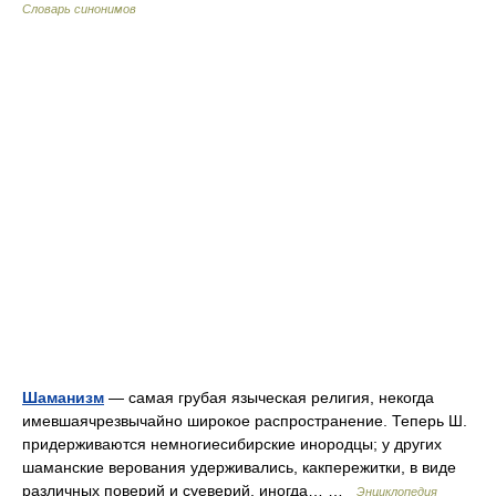
Словарь синонимов
Шаманизм
— самая грубая языческая религия, некогда
имевшаячрезвычайно широкое распространение. Теперь Ш.
придерживаются немногиесибирские инородцы; у других
шаманские верования удерживались, какпережитки, в виде
различных поверий и суеверий, иногда… …
Энциклопедия