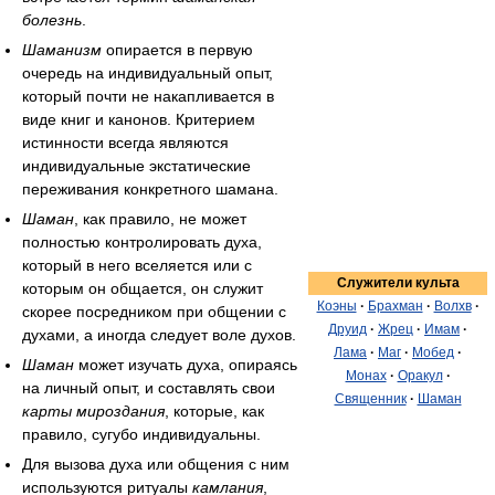
болезнь
.
Шаманизм
опирается в первую
очередь на индивидуальный опыт,
который почти не накапливается в
виде книг и канонов. Критерием
истинности всегда являются
индивидуальные экстатические
переживания конкретного шамана.
Шаман
, как правило, не может
полностью контролировать духа,
который в него вселяется или с
Служители культа
которым он общается, он служит
Коэны
·
Брахман
·
Волхв
·
скорее посредником при общении с
Друид
·
Жрец
·
Имам
·
духами, а иногда следует воле духов.
Лама
·
Маг
·
Мобед
·
Шаман
может изучать духа, опираясь
Монах
·
Оракул
·
на личный опыт, и составлять свои
Священник
·
Шаман
карты мироздания
, которые, как
правило, сугубо индивидуальны.
Для вызова духа или общения с ним
используются ритуалы
камлания
,