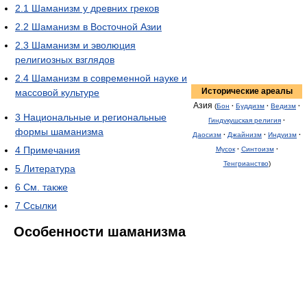
2.1
Шаманизм у древних греков
2.2
Шаманизм в Восточной Азии
2.3
Шаманизм и эволюция
религиозных взглядов
2.4
Шаманизм в современной науке и
Исторические ареалы
массовой культуре
Азия
(
Бон
·
Буддизм
·
Ведизм
·
3
Национальные и региональные
Гиндукушская религия
·
формы шаманизма
Даосизм
·
Джайнизм
·
Индуизм
·
4
Примечания
Мусок
·
Синтоизм
·
Тенгрианство
)
5
Литература
6
См. также
7
Ссылки
Особенности шаманизма