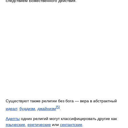
следствием Божественного действия.
Существуют также религии без бога — вера в абстрактный
[5]
идеал
:
буддизм
,
джайнизм
.
Адепты
одних религий могут классифицировать другие как
языческие
,
еретические
или
сектантские
.