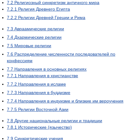
7.2
Религиозный синкретизм античного мира
7.2.1
Религия Древнего Египта
7.2.2
Религии Древней Греции и Рима
7.3
Авраамические религии
7.4
Дхармические религии
7.5
Мировые религии
7.6
Распределение численности последователей по
конфессиям
7.7
Направления в основных религиях
7.7.1
Направления в христианстве
7.7.2
Направления в исламе
7.7.3
Направления в буддизме
7.7.4
Направления в индуизме и близкие им вероучения
7.7.5
Религии Восточной Азии
7.8
Другие национальные религии и традиции
7.8.1
Исторические (язычество)
7.9
Синкретические учения