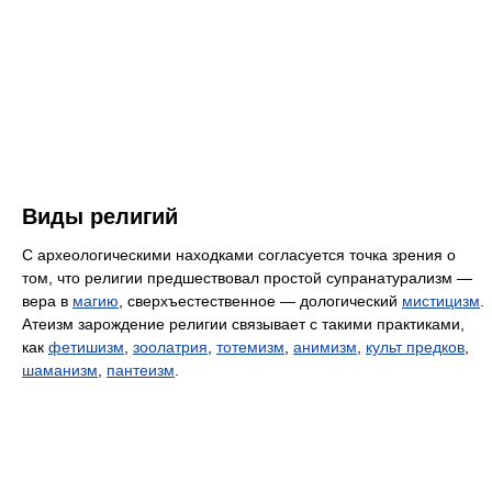
Виды религий
С археологическими находками согласуется точка зрения о
том, что религии предшествовал простой супранатурализм —
вера в
магию
, сверхъестественное — дологический
мистицизм
.
Атеизм зарождение религии связывает с такими практиками,
как
фетишизм
,
зоолатрия
,
тотемизм
,
анимизм
,
культ предков
,
шаманизм
,
пантеизм
.