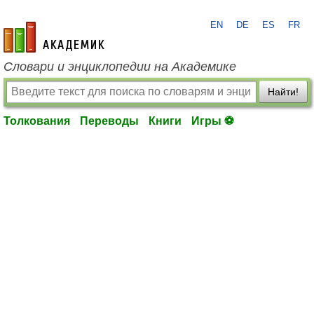
EN
DE
ES
FR
academic.ru
Словари и энциклопедии на Академике
Найти!
Толкования
Переводы
Книги
Игры ⚽