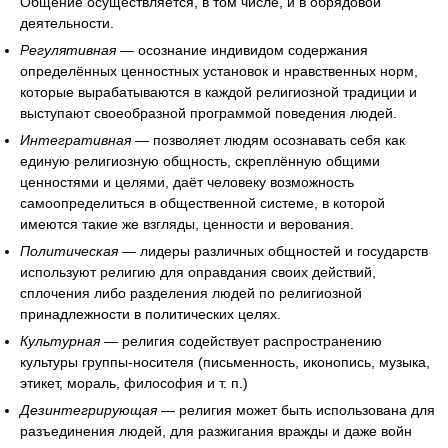
Общение осуществляется, в том числе, и в обрядовой
деятельности.
Регулятивная
— осознание индивидом содержания
определённых ценностных установок и нравственных норм,
которые вырабатываются в каждой религиозной традиции и
выступают своеобразной программой поведения людей.
Интегративная
— позволяет людям осознавать себя как
единую религиозную общность, скреплённую общими
ценностями и целями, даёт человеку возможность
самоопределиться в общественной системе, в которой
имеются такие же взгляды, ценности и верования.
Политическая
— лидеры различных общностей и государств
используют религию для оправдания своих действий,
сплочения либо разделения людей по религиозной
принадлежности в политических целях.
Культурная
— религия содействует распространению
культуры группы-носителя (письменность, иконопись, музыка,
этикет, мораль, философия и т. п.)
Дезинтегрирующая
— религия может быть использована для
разъединения людей, для разжигания вражды и даже войн