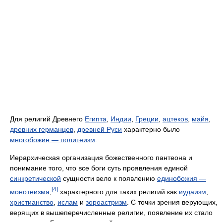
Для религий Древнего
Египта
,
Индии
,
Греции
,
ацтеков
,
майя
,
древних германцев
,
древней Руси
характерно было
многобожие — политеизм
.
Иерархическая организация божественного пантеона и
понимание того, что все боги суть проявления единой
синкретической
сущности вело к появлению
единобожия —
[4]
монотеизма
,
характерного для таких религий как
иудаизм
,
христианство
,
ислам
и
зороастризм
. С точки зрения верующих,
верящих в вышеперечисленные религии, появление их стало