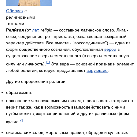
Обелиск
с
религиозными
текстами.
Рели́гия
(от
лат.
religio
— составное латинское слово. Лига -
союз, соединение, ре - приставка, означающая возвратный
характер действия. Все вместе - "воссоединение") — одна из
форм общественного сознания, обусловленная
верой
в
существование сверхъестественного (в сверхъестественную
[1]
силу или личность).
Эта вера — основной признак и элемент
любой религии, которую представляют
верующие
.
Другие определения религии:
образ жизни.
поклонение человека высшим силам, в реальность которых он
верит так же, как в возможность взаимодействовать с ними
путём молитв, жертвоприношений и других различных форм
[2]
культа
система символов, моральных правил, обрядов и культовых