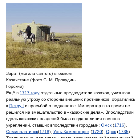
Зират (могила святого) в южном
Казахстане (фото С. М. Прокудин-
Горский)
Ещё в
1717 году
отдельные предводители казахов, учитывая
реальную угрозу со стороны внешних противников, обратились
к
Петру I
с просьбой о подданстве. Император в то время не
решился на вмешательство в «казахские дела». Впоследствии
вдоль казахских владений была создана линия военных
укреплений, ставших впоследствии городами:
Омск
(
1716
),
Семипалатинск
(
1718
),
Усть-Каменогорск
(
1720
),
Орск
(
1735
).
Традиционно, для охраны вновь организованной пограничной