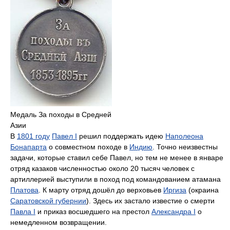
Медаль За походы в Средней
Азии
В
1801 году
Павел I
решил поддержать идею
Наполеона
Бонапарта
о совместном походе в
Индию
. Точно неизвестны
задачи, которые ставил себе Павел, но тем не менее в январе
отряд казаков численностью около 20 тысяч человек с
артиллерией выступили в поход под командованием атамана
Платова
. К марту отряд дошёл до верховьев
Иргиза
(окраина
Саратовской губернии
). Здесь их застало известие о смерти
Павла I
и приказ восшедшего на престол
Александра I
о
немедленном возвращении.