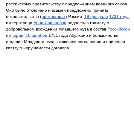
российскому правительству с предложением военного союза.
Оно было отклонено и взамен предложено принять
покровительство (
протекторат
) России.
19 февраля
1731 года
императрица
Анна Иоанновна
подписала грамоту о
добровольном вхождении Младшего жуза в состав
Российской
империи
.
10 октября
1731 года Абулхаир и большинство
старшин Младшего жуза заключили соглашение и принесли
клятву о нерушимости договора.