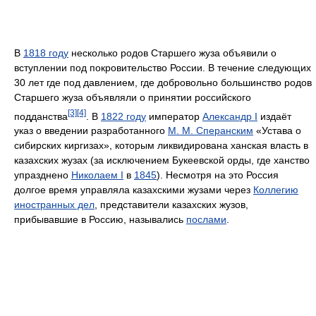
В
1818 году
несколько родов Старшего жуза объявили о
вступлении под покровительство России. В течение следующих
30 лет где под давлением, где добровольно большинство родов
Старшего жуза объявляли о принятии российского
[3]
[4]
подданства
. В
1822 году
император
Александр I
издаёт
указ о введении разработанного
М. М. Сперанским
«Устава о
сибирских киргизах», которым ликвидирована ханская власть в
казахских жузах (за исключением Букеевской орды, где ханство
упразднено
Николаем I
в
1845
). Несмотря на это Россия
долгое время управляла казахскими жузами через
Коллегию
иностранных дел
, представители казахских жузов,
прибывавшие в Россию, назывались
послами
.