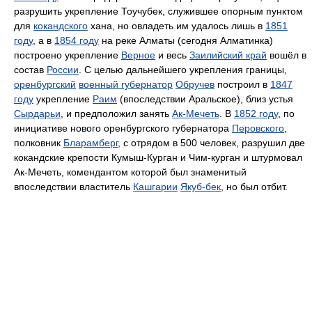
разрушить укрепление Тоучубек, служившее опорным пунктом
для
кокандского
хана, но овладеть им удалось лишь в
1851
году
, а в
1854 году
на реке Алматы (сегодня Алматинка)
построено укрепление
Верное
и весь
Заилийский край
вошёл в
состав
России
. С целью дальнейшего укрепления границы,
оренбургский
военный губернатор
Обручев
построил в
1847
году
укрепление
Раим
(впоследствии Аральское), близ устья
Сырдарьи
, и предположил занять
Ак-Мечеть
. В
1852 году
, по
инициативе нового оренбургского губернатора
Перовского
,
полковник
Бларамберг
, с отрядом в 500 человек, разрушил две
кокандские крепости Кумыш-Курган и Чим-курган и штурмовал
Ак-Мечеть, комендантом которой был знаменитый
впоследствии властитель
Кашгарии
Якуб-бек
, но был отбит.