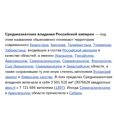
Среднеазиатские владения Российской империи
— под
этим названием обыкновенно понимают территорию
современного
Казахстана
,
Киргизии
,
Таджикистана
,
Туркмении
,
Узбекистана
, входившую в состав
Российской империи
в
качестве областей, а именно
Уральскую
,
Тургайскую
,
Акмолинскую
,
Семипалатинскую
,
Семиреченскую
,
Ферганскую
,
Сыр-Дарьинскую
,
Самаркандскую
и
Закаспийскую
области, а
также сохранившие ту или иную степень автономии
Бухарский
эмират
и
Хивинское ханство
. В этих пределах Среднеазиатские
владения включали в себя 3 501 510 км² (3076628 квадратных
вёрст
) с 7 721 684 жителями (
1897
). Иногда
Семипалатинскую
и
Акмолинскую
области причисляли к
Сибири
.