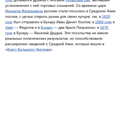
году
добивался дружбы с Москвой
бухарский хан
, желавший
установления с ней торговых сношений. Со времени царя
Михаила Фёдоровича
русские стали посылать в Среднюю Азию
послов, с целью открыть рынки для своих купцов; так, в
1620
году
был отправлен в Бухару Иван Данил Хохлов; в
1669 году
в
Хиву
— Федотов и в
Бухару
— два брата Пазухиных; в
1675
году
в Бухару — Василий Даудов. Эти посольства не имели
реальных политических результатов, но способствовали
расширению сведений о Средней Азии, которые вошли в
«
Книгу Большого Чертежа
».