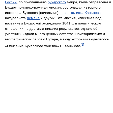
России
, по приглашению
бухарского
эмира, была отправлена в
Бухару политико-научная миссия, состоявшая из горного
инженера Бутенева (начальник),
ориенталиста
Ханыкова
,
натуралиста
Лемана
и других. Эта миссия, известная под
названием Бухарской экспедиции 1841 г., в политическом
отношении не достигла никаких результатов, однако её
участники издали много ценных естественноисторических и
географических работ о Бухаре, между которыми выделялось
[1]
«Описание Бухарского ханства» Н. Ханыкова
.