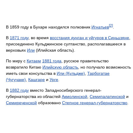
[2]
В 1859 году в Бухаре находился полковник
Игнатьев
.
В
1871 году
, во время
восстания дунган и уйгуров в Синьцзяне
,
присоединено Кульджинское султанство, располагавшееся в
верховьях
Или
(Илийская область).
По миру с
Китаем
1881 года
, русское правительство
возвратило Китаю
Илийскую область
, но получало возможность
иметь свои консульства в
Или (Кульдже)
,
Тарбогатае
(Чугучаке)
,
Кашгаре
и
Урге
.
В
1882 году
вместо Западносибирского генерал-
губернаторства из областей
Акмолинской
,
Семипалатинской
и
Семиреченской
образовано
Степное генерал-губернаторство
.