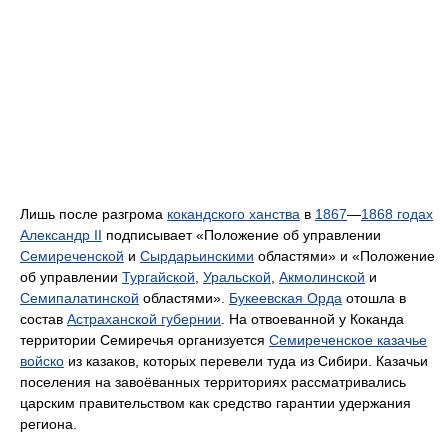
Лишь после разгрома
кокандского ханства
в
1867
—
1868 годах
Александр II
подписывает «Положение об управлении
Семиреченской
и
Сырдарьинскими
областями» и «Положение
об управлении
Тургайской
,
Уральской
,
Акмолинской
и
Семипалатинской
областями».
Букеевская Орда
отошла в
состав
Астраханской губернии
. На отвоеванной у Коканда
территории Семиречья организуется
Семиреченское казачье
войско
из казаков, которых перевели туда из Сибири. Казачьи
поселения на завоёванных территориях рассматривались
царским правительством как средство гарантии удержания
региона.