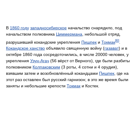
В
1860 году
западносибирское
начальство снарядило, под
начальством полковника
Циммермана
, небольшой отряд,
[6]
разрушивший кокандские укрепления
Пишпек
и
Токмак
.
Кокандское ханство
объявило священную войну (
газават
) и в
октябре 1860 года сосредоточились, в числе 20000 человек, у
укрепления
Узун-Агач
(56 вёрст от Верного), где были разбиты
полковником
Колпаковским
(3 роты, 4 сотни и 4 орудия),
взявшим затем и возобновлённый кокандцами
Пишпек
, где на
этот раз оставлен был русский гарнизон; в это же время были
заняты и небольшие крепости
Токмак
и Костек.