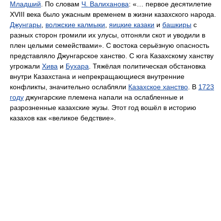
Младший
. По словам
Ч. Валиханова
: «… первое десятилетие
XVIII века было ужасным временем в жизни казахского народа.
Джунгары
,
волжские калмыки
,
яицкие казаки
и
башкиры
с
разных сторон громили их улусы, отгоняли скот и уводили в
плен целыми семействами». С востока серьёзную опасность
представляло Джунгарское ханство. С юга Казахскому ханству
угрожали
Хива
и
Бухара
. Тяжёлая политическая обстановка
внутри Казахстана и непрекращающиеся внутренние
конфликты, значительно ослабляли
Казахское ханство
. В
1723
году
джунгарские племена напали на ослабленные и
разрозненные казахские жузы. Этот год вошёл в историю
казахов как «великое бедствие».