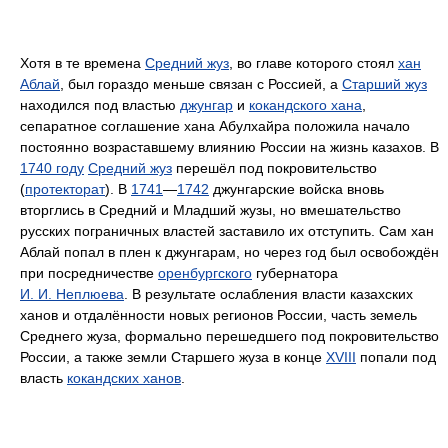
Хотя в те времена
Средний жуз
, во главе которого стоял
хан
Аблай
, был гораздо меньше связан с Россией, а
Старший жуз
находился под властью
джунгар
и
кокандского хана
,
сепаратное соглашение хана Абулхайра положила начало
постоянно возраставшему влиянию России на жизнь казахов. В
1740 году
Средний жуз
перешёл под покровительство
(
протекторат
). В
1741
—
1742
джунгарские войска вновь
вторглись в Средний и Младший жузы, но вмешательство
русских пограничных властей заставило их отступить. Сам хан
Аблай попал в плен к джунгарам, но через год был освобождён
при посредничестве
оренбургского
губернатора
И. И. Неплюева
. В результате ослабления власти казахских
ханов и отдалённости новых регионов России, часть земель
Среднего жуза, формально перешедшего под покровительство
России, а также земли Старшего жуза в конце
XVIII
попали под
власть
кокандских ханов
.