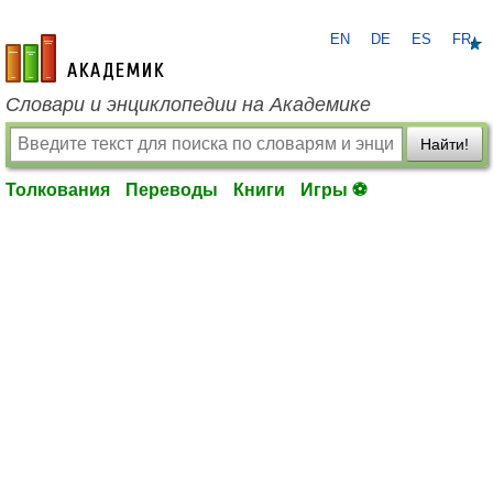
EN
DE
ES
FR
academic.ru
Словари и энциклопедии на Академике
Найти!
Толкования
Переводы
Книги
Игры ⚽