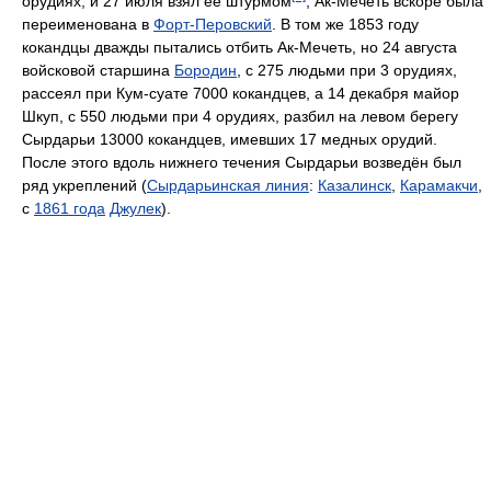
орудиях, и 27 июля взял её штурмом
; Ак-Мечеть вскоре была
переименована в
Форт-Перовский
. В том же 1853 году
кокандцы дважды пытались отбить Ак-Мечеть, но 24 августа
войсковой старшина
Бородин
, с 275 людьми при 3 орудиях,
рассеял при Кум-суате 7000 кокандцев, а 14 декабря майор
Шкуп, с 550 людьми при 4 орудиях, разбил на левом берегу
Сырдарьи 13000 кокандцев, имевших 17 медных орудий.
После этого вдоль нижнего течения Сырдарьи возведён был
ряд укреплений (
Сырдарьинская линия
:
Казалинск
,
Карамакчи
,
с
1861 года
Джулек
).