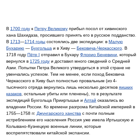
В
1700 году
к
Петру Великому
прибыл посол от хивинского
хана Шахидаза, просившего принять его в русское подданство.
В
1713
—
1714 годы
состоялись две экспедиции: в
Малую
Бухарию
—
Бухгольца
и в Хиву —
Бековича-Черкасского
. В
1718 году
Пётр I
отправил в Бухару
Флорио Беневини
, который
вернулся в
1725 году
и доставил много сведений о Средней
Азии. Попытки Петра Великого утвердиться в этой стране не
увенчались успехом. Тем не менее, если поход Бековича
Черкасского в Хиву был полностью провальным (из 4-
тысячного отряда вернулись лишь несколько десятков
яицких
казаков
, остальные убиты или пленены), то в результате
экспедиций Бухгольца Прииртышье и
Алтай
оказались во
владении России. Ко времени разгрома Китайской империей в
1755—1758 гг.
Джунгарского ханства
с почти полным
истреблением его населения Россия уже имела Иртышскую и
Колывано-Кузнецкую военные линии, которые
воспрепятствовали китайской экспансии.