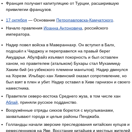
Франция получает капитуляцию от Турции, расширившую
привилегии французов.
17 октября
— Основание
Петропавловска-Камчатского
.
Начало правления
Иоанна Антоновича
, российского
императора.
Надир повел войска в Мавераннахр. Он вступил в Балх,
подошёл к Чарджоу и переправился на правый берег
Амударьи. Абулфайз изъявил покорность и был оставлен
ханом, но правителем (аталыком) Бухары стал Мухаммед-
Хаким-бий (из узбекского племени мангытов). Надир двинулся
на Хорезм. Ильбарс-хан Хивинский оказал сопротивление, но
был взят в плен и убит. Надир оставил в Хиве гарнизон и своего
наместника.
Правители северо-востока Среднего жуза, в том числе хан
Аблай
, приняли русское подданство.
Вооружённые отряды сикхов борются с мусульманами,
захватывают города и целые районы Пенджаба.
Голландцы начали зверские преследования китайских купцов и
ремесленников на Яве. Восстание китайцев и местных жителей