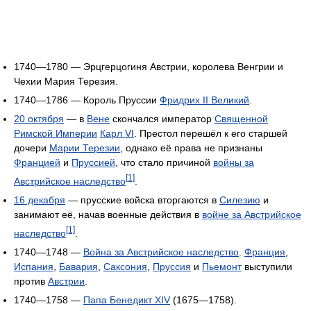
1740—1780 — Эрцгерцогиня Австрии, королева Венгрии и
Чехии Мария Терезия.
1740—1786 — Король Пруссии
Фридрих II Великий
.
20 октября
— в
Вене
скончался император
Священной
Римской Империи
Карл VI
. Престол перешёл к его старшей
дочери
Марии Терезии
, однако её права не признаны
Францией
и
Пруссией
, что стало причиной
войны за
[1]
Австрийское наследство
.
16 декабря
— прусские войска вторгаются в
Силезию
и
занимают её, начав военные действия в
войне за Австрийское
[1]
наследство
.
1740—1748 —
Война за Австрийское наследство
.
Франция
,
Испания
,
Бавария
,
Саксония
,
Пруссия
и
Пьемонт
выступили
против
Австрии
.
1740—1758 —
Папа Бенедикт XIV
(1675—1758).