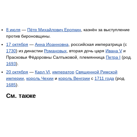
8 июля
—
Пётр Михайлович Еропкин
, казнён за выступление
против бироновщины.
17 октября
—
Анна Иоанновна
, российская императрица (с
1730
) из династии
Романовых
, вторая дочь царя
Ивана V
и
Прасковьи Фёдоровны Салтыковой, племянница
Петра I
(род.
1693
).
20 октября
—
Карл VI
,
император
Священной Римской
империи
,
король Чехии
и
король Венгрии
с
1711 года
(род.
1685
).
См. также