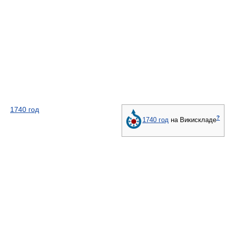
1740 год
?
1740 год
на Викискладе