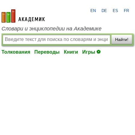
EN
DE
ES
FR
academic.ru
Словари и энциклопедии на Академике
Найти!
Толкования
Переводы
Книги
Игры ⚽