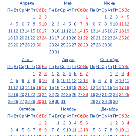
Апрель
Май
Июнь
Пн
Вт
Ср
Чт
Пт
Сб
Вс
Пн
Вт
Ср
Чт
Пт
Сб
Вс
Пн
Вт
Ср
Чт
Пт
Сб
Вс
1
2
3
1
1
2
3
4
5
4
5
6
7
8
9
10
2
3
4
5
6
7
8
6
7
8
9
10
11
12
11
12
13
14
15
16
17
9
10
11
12
13
14
15
13
14
15
16
17
18
19
18
19
20
21
22
23
24
16
17
18
19
20
21
22
20
21
22
23
24
25
26
25
26
27
28
29
30
23
24
25
26
27
28
29
27
28
29
30
30
31
Июль
Август
Сентябрь
Пн
Вт
Ср
Чт
Пт
Сб
Вс
Пн
Вт
Ср
Чт
Пт
Сб
Вс
Пн
Вт
Ср
Чт
Пт
Сб
Вс
1
2
3
1
2
3
4
5
6
7
1
2
3
4
4
5
6
7
8
9
10
8
9
10
11
12
13
14
5
6
7
8
9
10
11
11
12
13
14
15
16
17
15
16
17
18
19
20
21
12
13
14
15
16
17
18
18
19
20
21
22
23
24
22
23
24
25
26
27
28
19
20
21
22
23
24
25
25
26
27
28
29
30
31
29
30
31
26
27
28
29
30
Октябрь
Ноябрь
Декабрь
Пн
Вт
Ср
Чт
Пт
Сб
Вс
Пн
Вт
Ср
Чт
Пт
Сб
Вс
Пн
Вт
Ср
Чт
Пт
Сб
Вс
1
2
1
2
3
4
5
6
1
2
3
4
3
4
5
6
7
8
9
7
8
9
10
11
12
13
5
6
7
8
9
10
11