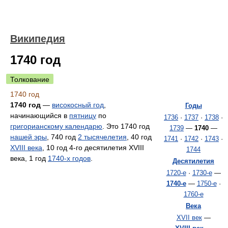
Википедия
1740 год
Толкование
1740 год
1740 год
—
високосный год
,
Годы
начинающийся в
пятницу
по
1736
·
1737
·
1738
·
григорианскому календарю
. Это 1740 год
1739
—
1740
—
нашей эры
, 740 год
2 тысячелетия
, 40 год
1741
·
1742
·
1743
·
XVIII века
, 10 год 4-го десятилетия XVIII
1744
века, 1 год
1740-х годов
.
Десятилетия
1720-е
·
1730-е
—
1740-е
—
1750-е
·
1760-е
Века
XVII век
—