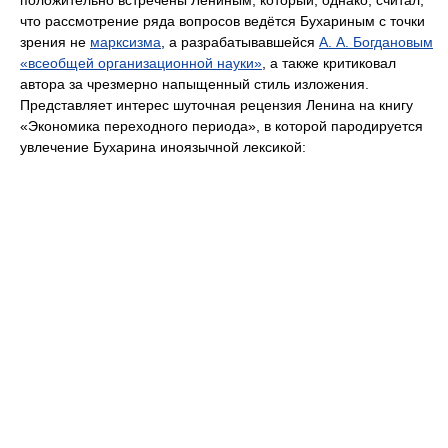
положительно встречены Лениным, который, однако, считал,
что рассмотрение ряда вопросов ведётся Бухариным с точки
зрения не
марксизма
, а разрабатывавшейся
А. А. Богдановым
«всеобщей организационной науки»
, а также критиковал
автора за чрезмерно напыщенный стиль изложения.
Представляет интерес шуточная рецензия Ленина на книгу
«Экономика переходного периода», в которой пародируется
увлечение Бухарина иноязычной лексикой: