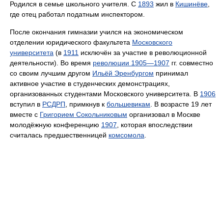
Родился в семье школьного учителя. С
1893
жил в
Кишинёве
,
где отец работал податным инспектором.
После окончания гимназии учился на экономическом
отделении юридического факультета
Московского
университета
(в
1911
исключён за участие в революционной
деятельности). Во время
революции 1905—1907
гг. совместно
со своим лучшим другом
Ильёй Эренбургом
принимал
активное участие в студенческих демонстрациях,
организованных студентами Московского университета. В
1906
вступил в
РСДРП
, примкнув к
большевикам
. В возрасте 19 лет
вместе с
Григорием Сокольниковым
организовал в Москве
молодёжную конференцию
1907
, которая впоследствии
считалась предшественницей
комсомола
.