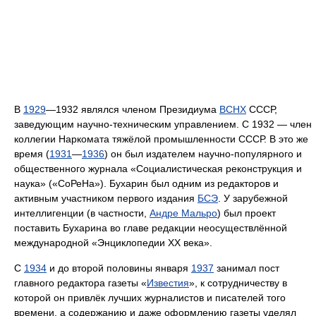
В
1929
—1932 являлся членом Президиума
ВСНХ
СССР,
заведующим научно-техническим управлением. С 1932 — член
коллегии Наркомата тяжёлой промышленности СССР. В это же
время (
1931
—
1936
) он был издателем научно-популярного и
общественного журнала «Социалистическая реконструкция и
наука» («СоРеНа»). Бухарин был одним из редакторов и
активным участником первого издания
БСЭ
. У зарубежной
интеллигенции (в частности,
Андре Мальро
) был проект
поставить Бухарина во главе редакции неосуществлённой
международной «Энциклопедии XX века».
С
1934
и до второй половины января
1937
занимал пост
главного редактора газеты «
Известия
», к сотрудничеству в
которой он привлёк лучших журналистов и писателей того
времени, а содержанию и даже оформлению газеты уделял