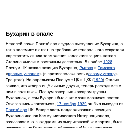
Бухарин в опале
Неделей позже Политбюро осудило выступление Бухарина, а
тот в полемике в ответ на требование генерального секретаря
«прекратить линию торможения коллективизации» назвал
Сталина «мелким восточным деспотом». В ноябре
1928
Пленум ЦК назвал позицию Бухарина,
Рыкова
и
Томского
«
правым уклоном
» (в противоположность «
левому уклону
»
Троцкого). На апрельском Пленуме ЦК и ЦКК (
1929
) Сталин
заявил, что «вчера ещё личные друзья, теперь расходимся с
ним в политике». Пленум завершил «разгром группы
Бухарина», а сам Бухарин был снят с занимавшихся постов.
Отказавшись «покаяться»,
17 ноября
1929
он был выведен из
Политбюро
ЦК. Вскоре часть поддерживавших позицию
Бухарина членов Коммунистического Интернационала,
возглавляемых выходцами из американской компартии, были
исключены из Коминтерна, образовав «Международную