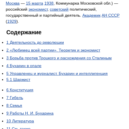
Москва
—
15 марта
1938
, Коммунарка Московской обл.) —
российский
экономист
,
советский
политический,
государственный и партийный деятель.
Академик
АН СССР
(
1929
).
Содержание
1
Деятельность до революции
2
«Любимец всей партии». Теоретик и экономист
3
Борьба против Троцкого и расхождения со Сталиным
4
Бухарин в опале
5
Управленец и журналист. Бухарин и интеллигенция
5.1
Шаржист
6
Конституция
7
Гибель
8
Семья
9
Работы Н. И. Бухарина
10
Литература
11
См. также