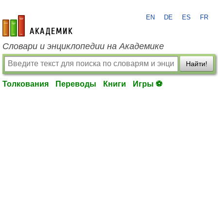
EN
DE
ES
FR
academic.ru
Словари и энциклопедии на Академике
Найти!
Толкования
Переводы
Книги
Игры ⚽