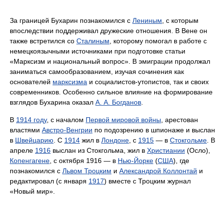
За границей Бухарин познакомился с
Лениным
, с которым
впоследствии поддерживал дружеские отношения. В Вене он
также встретился со
Сталиным
, которому помогал в работе с
немецкоязычными источниками при подготовке статьи
«Марксизм и национальный вопрос». В эмиграции продолжал
заниматься самообразованием, изучая сочинения как
основателей
марксизма
и социалистов-утопистов, так и своих
современников. Особенно сильное влияние на формирование
взглядов Бухарина оказал
А. А. Богданов
.
В
1914 году
, с началом
Первой мировой войны
, арестован
властями
Австро-Венгрии
по подозрению в шпионаже и выслан
в
Швейцарию
. С
1914
жил в
Лондоне
, с
1915
— в
Стокгольме
. В
апреле
1916
выслан из Стокгольма, жил в
Христиании
(Осло),
Копенгагене
, с октября 1916 — в
Нью-Йорке
(
США
), где
познакомился с
Львом Троцким
и
Александрой Коллонтай
и
редактировал (с января
1917
) вместе с Троцким журнал
«Новый мир».