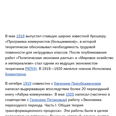
В мае
1918
выпустил ставшую широко известной брошюру
«Программа коммунистов (большевиков)», в которой
теоретически обосновывал необходимость трудовой
повинности для нетрудовых классов. После опубликования
работ «Политическая экономия рантье» и «Мировое хозяйство
и империализм» стал одним из ведущих экономистов-
теоретиков
РКП(б)
. В 1919—1920 являлся членом Исполкома
Коминтерна
.
В октябре
1919
совместно с
Евгением Преображенским
написал выдержавшую впоследствии более 20 переизданий
книгу «Азбука коммунизма». В мае
1920
написал (частично в
соавторстве с
Георгием Пятаковым
) работу «Экономика
переходного периода. Часть I: Общая теория
трансформационного процесса». Эти работы были в целом