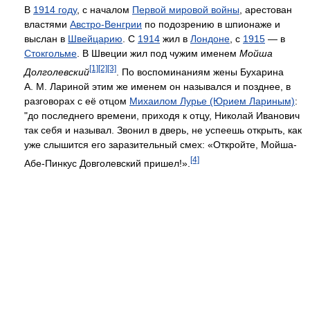
В
1914 году
, с началом
Первой мировой войны
, арестован
властями
Австро-Венгрии
по подозрению в шпионаже и
выслан в
Швейцарию
. С
1914
жил в
Лондоне
, с
1915
— в
Стокгольме
. В Швеции жил под чужим именем
Мойша
[1]
[2]
[3]
Долголевский
. По воспоминаниям жены Бухарина
А. М. Лариной этим же именем он назывался и позднее, в
разговорах с её отцом
Михаилом Лурье (Юрием Лариным)
:
"до последнего времени, приходя к отцу, Николай Иванович
так себя и называл. Звонил в дверь, не успеешь открыть, как
уже слышится его заразительный смех: «Откройте, Мойша-
[4]
Абе-Пинкус Довголевский пришел!».