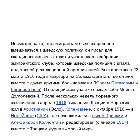
Несмотря на то, что эмигрантам было запрещено
вмешиваться в шведскую политику, он писал для
скандинавских левых газет и участвовал в собрании
эмигрантского клуба, который шведская полиция считала
подставной революционной организацией. Был арестован 23
марта 1916 года в квартире на Сальмэтаргатан, где он жил
вместе с двумя другими большевиками (
Юрием Пятаковым
и
Евгенией Бош
). В полицейском участке назвал себя Мойша
Долголевский. После нескольких недель тюремного
заключения в апреле
1916
выслан из Швеции в Норвегию
жил в
Христиании
(Осло),
Копенгагене
, с октября 1916 — в
Нью-Йорке
(
США
), где познакомился с
Львом Троцким
и
Александрой Коллонтай
и редактировал (с января
1917
)
вместе с Троцким журнал «Новый мир».