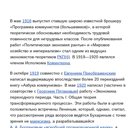
В мае
1918
выпустил ставшую широко известной брошюру
«Программа коммунистов (большевиков)», в которой
теоретически обосновывал необходимость трудовой
повинности для нетрудовых классов. После опубликования
работ «Политическая экономия рантье» и «Мировое
хозяйство и империализм» стал одним из ведущих
экономистов-теоретиков
РКП(б)
. В 1919—1920 являлся
членом Исполкома
Коминтерна
.
В октябре
1919
совместно с
Евгением Преображенским
написал выдержавшую впоследствии более 20 переизданий
книгу «Азбука коммунизма». В мае
1920
написал (частично в
соавторстве с
Георгием Пятаковым
) работу «Экономика
переходного периода. Часть I: Общая теория
трансформационного процесса». Эти работы были в целом
положительно встречены Лениным, который, однако, считал,
что рассмотрение ряда вопросов ведётся Бухариным с точки
зрения не
марксизма
, а разрабатывавшейся
А. А. Богдановым
«всеобщей организационной науки»
, а