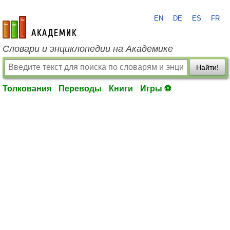
EN
DE
ES
FR
academic.ru
Словари и энциклопедии на Академике
Найти!
Толкования
Переводы
Книги
Игры ⚽