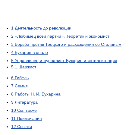
1
Деятельность до революции
2
«Любимец всей партии». Теоретик и экономист
3
Борьба против Троцкого и расхождения со Сталиным
4
Бухарин в опале
5
Управленец и журналист. Бухарин и интеллигенция
5.1
Шаржист
6
Гибель
7
Семья
8
Работы Н. И. Бухарина
9
Литература
10
См. также
11
Примечания
12
Ссылки