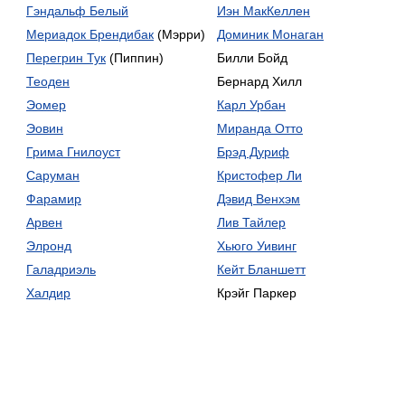
Гэндальф Белый
Иэн МакКеллен
Мериадок Брендибак
(Мэрри)
Доминик Монаган
Перегрин Тук
(Пиппин)
Билли Бойд
Теоден
Бернард Хилл
Эомер
Карл Урбан
Эовин
Миранда Отто
Грима Гнилоуст
Брэд Дуриф
Саруман
Кристофер Ли
Фарамир
Дэвид Венхэм
Арвен
Лив Тайлер
Элронд
Хьюго Уивинг
Галадриэль
Кейт Бланшетт
Халдир
Крэйг Паркер