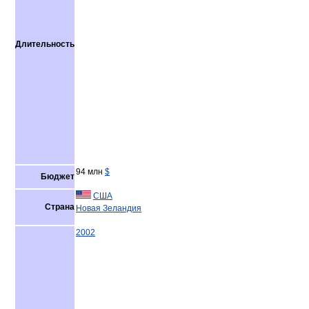
Длительность
94 млн
$
Бюджет
США
Страна
Новая Зеландия
2002