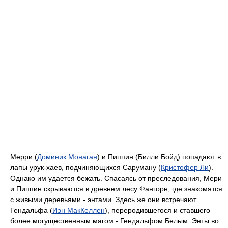
Мерри (
Доминик Монаган
) и Пиппин (Билли Бойд) попадают в
лапы урук-хаев, подчиняющихся Саруману (
Кристофер Ли
).
Однако им удается бежать. Спасаясь от преследования, Мери
и Пиппин скрываются в древнем лесу Фангорн, где знакомятся
с живыми деревьями - энтами. Здесь же они встречают
Гендальфа (
Иэн МакКеллен
), переродившегося и ставшего
более могущественным магом - Гендальфом Белым. Энты во