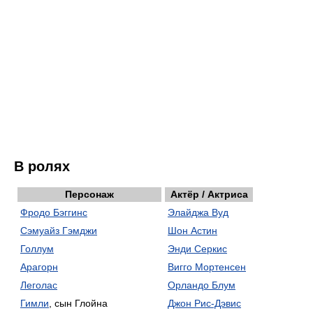
В ролях
Персонаж
Актёр / Актриса
Фродо Бэггинс
Элайджа Вуд
Сэмуайз Гэмджи
Шон Астин
Голлум
Энди Серкис
Арагорн
Вигго Мортенсен
Леголас
Орландо Блум
Гимли
, сын Глойна
Джон Рис-Дэвис