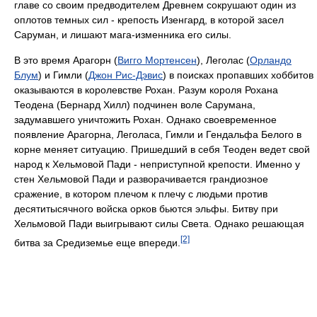
главе со своим предводителем Древнем сокрушают один из
оплотов темных сил - крепость Изенгард, в которой засел
Саруман, и лишают мага-изменника его силы.
В это время Арагорн (
Вигго Мортенсен
), Леголас (
Орландо
Блум
) и Гимли (
Джон Рис-Дэвис
) в поисках пропавших хоббитов
оказываются в королевстве Рохан. Разум короля Рохана
Теодена (Бернард Хилл) подчинен воле Сарумана,
задумавшего уничтожить Рохан. Однако своевременное
появление Арагорна, Леголаса, Гимли и Гендальфа Белого в
корне меняет ситуацию. Пришедший в себя Теоден ведет свой
народ к Хельмовой Пади - неприступной крепости. Именно у
стен Хельмовой Пади и разворачивается грандиозное
сражение, в котором плечом к плечу с людьми против
десятитысячного войска орков бьются эльфы. Битву при
Хельмовой Пади выигрывают силы Света. Однако решающая
[2]
битва за Средиземье еще впереди.