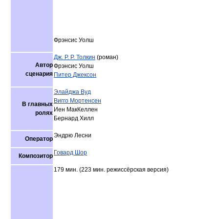
Фрэнсис Уолш
Дж. Р. Р. Толкин
(роман)
Автор
Фрэнсис Уолш
сценария
Питер Джексон
Элайджа Вуд
Вигго Мортенсен
В главных
Иен МакКеллен
ролях
Бернард Хилл
Эндрю Лесни
Оператор
Говард Шор
Композитор
179 мин. (223 мин. режиссёрская версия)