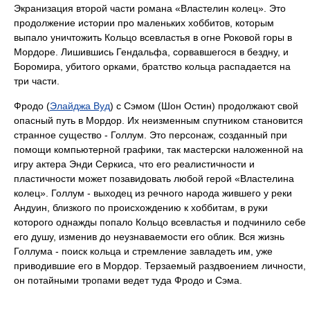
Экранизация второй части романа «Властелин колец». Это
продолжение истории про маленьких хоббитов, которым
выпало уничтожить Кольцо всевластья в огне Роковой горы в
Мордоре. Лишившись Гендальфа, сорвавшегося в бездну, и
Боромира, убитого орками, братство кольца распадается на
три части.
Фродо (
Элайджа Вуд
) с Сэмом (Шон Остин) продолжают свой
опасный путь в Мордор. Их неизменным спутником становится
странное существо - Голлум. Это персонаж, созданный при
помощи компьютерной графики, так мастерски наложенной на
игру актера Энди Серкиса, что его реалистичности и
пластичности может позавидовать любой герой «Властелина
колец». Голлум - выходец из речного народа жившего у реки
Андуин, близкого по происхождению к хоббитам, в руки
которого однажды попало Кольцо всевластья и подчинило себе
его душу, изменив до неузнаваемости его облик. Вся жизнь
Голлума - поиск кольца и стремление завладеть им, уже
приводившие его в Мордор. Терзаемый раздвоением личности,
он потайными тропами ведет туда Фродо и Сэма.