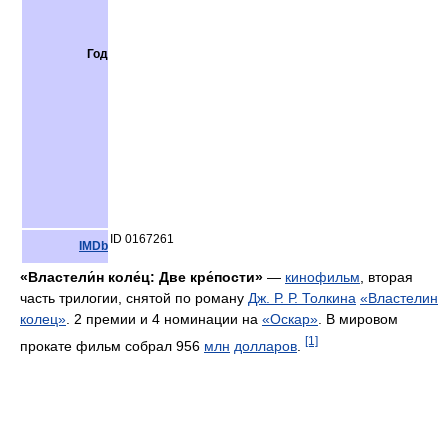
Год
ID 0167261
IMDb
«Властели́н коле́ц: Две кре́пости»
—
кинофильм
, вторая
часть трилогии, снятой по роману
Дж. Р. Р. Толкина
«Властелин
колец»
. 2 премии и 4 номинации на
«Оскар»
. В мировом
[1]
прокате фильм собрал 956
млн
долларов
.