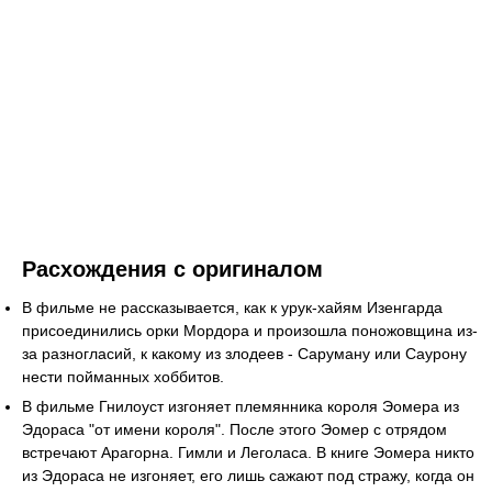
Расхождения с оригиналом
В фильме не рассказывается, как к урук-хайям Изенгарда
присоединились орки Мордора и произошла поножовщина из-
за разногласий, к какому из злодеев - Саруману или Саурону
нести пойманных хоббитов.
В фильме Гнилоуст изгоняет племянника короля Эомера из
Эдораса "от имени короля". После этого Эомер с отрядом
встречают Арагорна. Гимли и Леголаса. В книге Эомера никто
из Эдораса не изгоняет, его лишь сажают под стражу, когда он