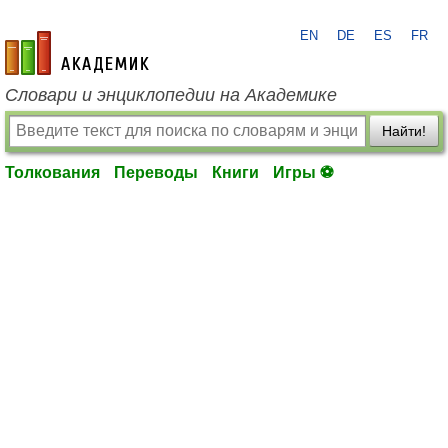
EN
DE
ES
FR
academic.ru
Словари и энциклопедии на Академике
Найти!
Толкования
Переводы
Книги
Игры ⚽