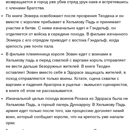
возвращается в город уже убив отряд урук-хаев и встретившись
с членами Братства.
По книге Эомера освобожают после прозрения Теодена и он
вместе с королем прибывает в Хельмову Падь и принимает
участие в битве. С ними изначально едет и Гэндальф, он
отделяется от войска в середине похода. В фильме изгнанного
Эомера с его отрядом приводит с востока Гэндальф, когда
крепость уже почти пала.
В фильме племянница короля Эовин едет с воинами в
Хельмову падь а перед схваткой с варгами король отправляет
ее вести дальше безоружных жителей. В книге Теоден
оставляет Эовин вместо себя в Эдорасе защищать жителей, в
поход отправляются только воины. Кстати, сцена схватки с
варгами и падения Арагорна в ущелье - вымысел сценаристов,
в книге об этом не рассказывается.
Изначальной целью похода воинов Рохана из Эдораса была не
Хельмова Падь, а горный лагерь Дунхарроу. В Хельмову Падь
армия идет только после того, как процессию догоняет некий
воин, который сообщает королю, что на крепость уже напали
орки.