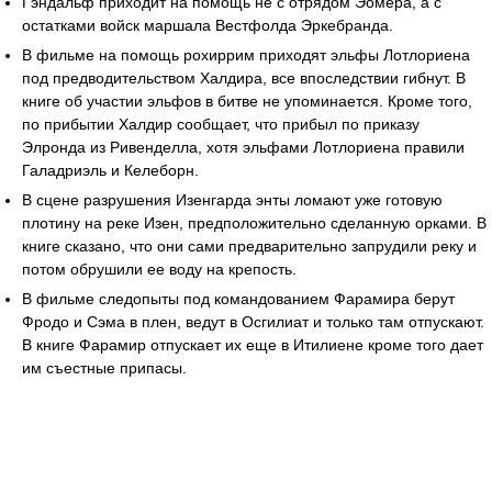
Гэндальф приходит на помощь не с отрядом Эомера, а с
остатками войск маршала Вестфолда Эркебранда.
В фильме на помощь рохиррим приходят эльфы Лотлориена
под предводительством Халдира, все впоследствии гибнут. В
книге об участии эльфов в битве не упоминается. Кроме того,
по прибытии Халдир сообщает, что прибыл по приказу
Элронда из Ривенделла, хотя эльфами Лотлориена правили
Галадриэль и Келеборн.
В сцене разрушения Изенгарда энты ломают уже готовую
плотину на реке Изен, предположительно сделанную орками. В
книге сказано, что они сами предварительно запрудили реку и
потом обрушили ее воду на крепость.
В фильме следопыты под командованием Фарамира берут
Фродо и Сэма в плен, ведут в Осгилиат и только там отпускают.
В книге Фарамир отпускает их еще в Итилиене кроме того дает
им съестные припасы.