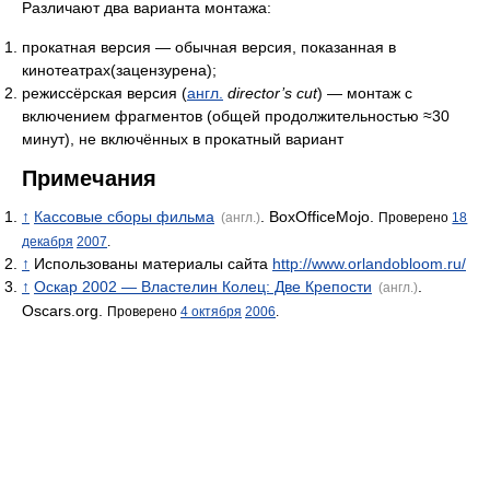
Различают два варианта монтажа:
прокатная версия — обычная версия, показанная в
кинотеатрах(зацензурена);
режиссёрская версия (
англ.
director’s cut
) — монтаж с
включением фрагментов (общей продолжительностью ≈30
минут), не включённых в прокатный вариант
Примечания
↑
Кассовые сборы фильма
. BoxOfficeMojo.
(англ.)
Проверено
18
декабря
2007
.
↑
Использованы материалы сайта
http://www.orlandobloom.ru/
↑
Оскар 2002 — Властелин Колец: Две Крепости
.
(англ.)
Oscars.org.
Проверено
4 октября
2006
.