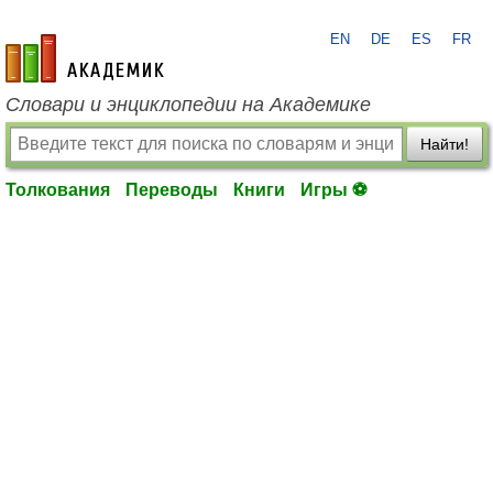
EN
DE
ES
FR
academic.ru
Словари и энциклопедии на Академике
Найти!
Толкования
Переводы
Книги
Игры ⚽