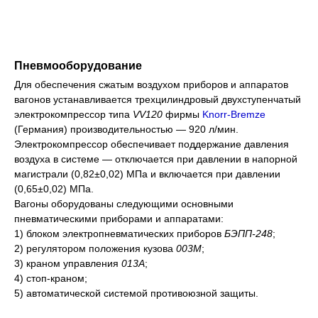
Пневмооборудование
Для обеспечения сжатым воздухом приборов и аппаратов
вагонов устанавливается трехцилиндровый двухступенчатый
электрокомпрессор типа
VV120
фирмы
Knorr-Bremze
(Германия) производительностью — 920 л/мин.
Электрокомпрессор обеспечивает поддержание давления
воздуха в системе — отключается при давлении в напорной
магистрали (0,82±0,02) МПа и включается при давлении
(0,65±0,02) МПа.
Вагоны оборудованы следующими основными
пневматическими приборами и аппаратами:
1) блоком электропневматических приборов
БЭПП-248
;
2) регулятором положения кузова
003М
;
3) краном управления
013А
;
4) стоп-краном;
5) автоматической системой противоюзной защиты.