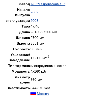
Завод
АО "Метровагонмаш"
Начало
2002
выпуска
эксплуатации
2003
Тара
47/46 т
Длина
28150/27200 мм
Ширина
2700 мм
Высота
3581 мм
Скорость
90 км/ч
Ускорение/
2
1,0/1,0 м/с
Замедление
Тип тормоза
электродинамический
Мощность
4х160 кВт
Диаметр
860 мм
колес
Вместимость
344/370 чел.
Москва