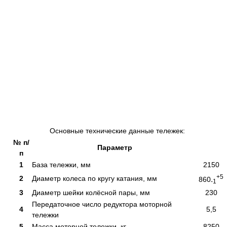
Основные технические данные тележек:
№ п/
Параметр
п
1
База тележки, мм
2150
+5
2
Диаметр колеса по кругу катания, мм
860
-1
3
Диаметр шейки колёсной пары, мм
230
Передаточное число редуктора моторной
4
5,5
тележки
5
Масса моторной тележки, кг
8250