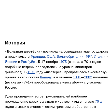
История
«Большая шестёрка»
возникла на совещании глав государств
и правительств
Франции
,
США
,
Великобритании
,
ФРГ
,
Италии
и
Японии
в
Рамбуйе
15-17 ноября
1975
(с начала 70-х годов
подобные встречи проводились на уровне министров
финансов). В
1976
году «шестёрка» превратилась в «семёрку»,
приняв в свой состав
Канаду
, а в течение
1991
—
2002
поэтапно
(по схеме «7+1») преобразована в «восьмёрку» с участием
России.
Идея проведения встреч руководителей наиболее
промышленно развитых стран мира возникла в начале
70-х
годов в связи с экономическим кризисом и обострением