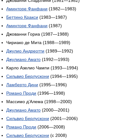
Джованни Спадолини (1981—1982)
Аминторе Фанфани
(1982—1983)
Беттино Кракси
(1983—1987)
Аминторе Фанфани
(1987)
Джованни Гориа (1987—1988)
Чириако де Мита (1988—1989)
Джулио Андреотти
(1989—1992)
Джулиано Амато
(1992—1993)
Карло Азелио Чампи (1993—1994)
Сильвио Берлускони
(1994—1995)
Ламберто Дини
(1995—1996)
Романо Проди
(1996—1998)
Массимо д’Алема (1998—2000)
Джулиано Амато
(2000—2001)
Сильвио Берлускони
(2001—2006)
Романо Проди
(2006—2008)
Сильвио Берлускони
(с 2008)