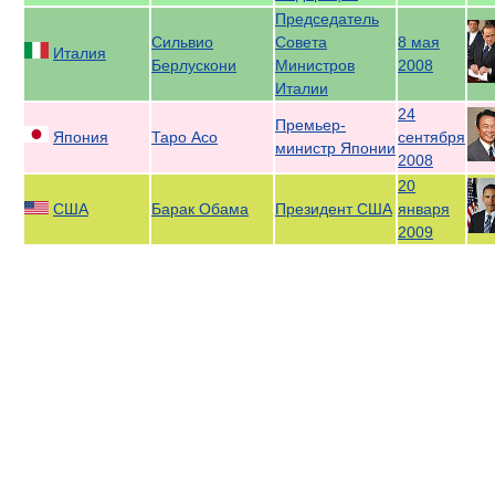
Председатель
Сильвио
Совета
8 мая
Италия
Берлускони
Министров
2008
Италии
24
Премьер-
Япония
Таро Асо
сентября
министр Японии
2008
20
США
Барак Обама
Президент США
января
2009