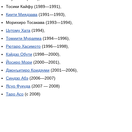
Тосики Кайфу (1989—1991),
Киити Миядзава
(1991—1993),
Морихиро Тосакава (1993—1994),
Цутому Хата
(1994),
Томиити Мураяма
(1994—1996),
Рютаро Хасимото
(1996—1998),
Кэйдзо Обути
(1998—2000),
Йосиро Мори
(2000—2001),
Дзюнъитиро Коидзуми
(2001—2006),
Синдзо Абэ
(2006—2007)
Ясуо Фукуда
(2007 — 2008)
Таро Асо
(с 2008)