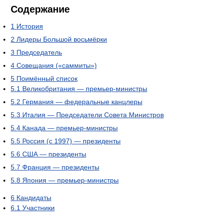
Содержание
1
История
2
Лидеры Большой восьмёрки
3
Председатель
4
Совещания («саммиты»)
5
Поимённый список
5.1
Великобритания — премьер-министры
5.2
Германия — федеральные канцлеры
5.3
Италия — Председатели Совета Министров
5.4
Канада — премьер-министры
5.5
Россия (с 1997) — президенты
5.6
США — президенты
5.7
Франция — президенты
5.8
Япония — премьер-министры
6
Кандидаты
6.1
Участники