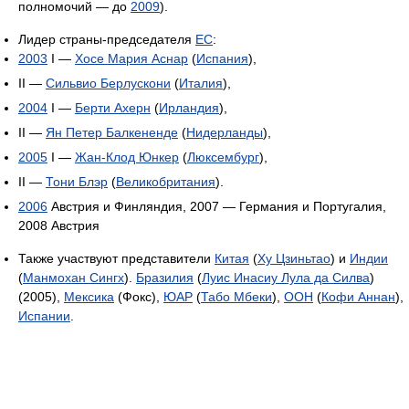
полномочий — до
2009
).
Лидер страны-председателя
ЕС
:
2003
I —
Хосе Мария Аснар
(
Испания
),
II —
Сильвио Берлускони
(
Италия
),
2004
I —
Берти Ахерн
(
Ирландия
),
II —
Ян Петер Балкененде
(
Нидерланды
),
2005
I —
Жан-Клод Юнкер
(
Люксембург
),
II —
Тони Блэр
(
Великобритания
).
2006
Австрия и Финляндия, 2007 — Германия и Португалия,
2008 Австрия
Также участвуют представители
Китая
(
Ху Цзиньтао
) и
Индии
(
Манмохан Сингх
).
Бразилия
(
Луис Инасиу Лула да Силва
)
(2005),
Мексика
(Фокс),
ЮАР
(
Табо Мбеки
),
ООН
(
Кофи Аннан
),
Испании
.