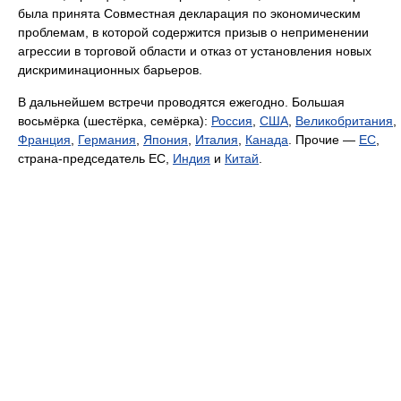
была принята Совместная декларация по экономическим
проблемам, в которой содержится призыв о неприменении
агрессии в торговой области и отказ от установления новых
дискриминационных барьеров.
В дальнейшем встречи проводятся ежегодно. Большая
восьмёрка (шестёрка, семёрка):
Россия
,
США
,
Великобритания
,
Франция
,
Германия
,
Япония
,
Италия
,
Канада
. Прочие —
ЕС
,
страна-председатель ЕС,
Индия
и
Китай
.