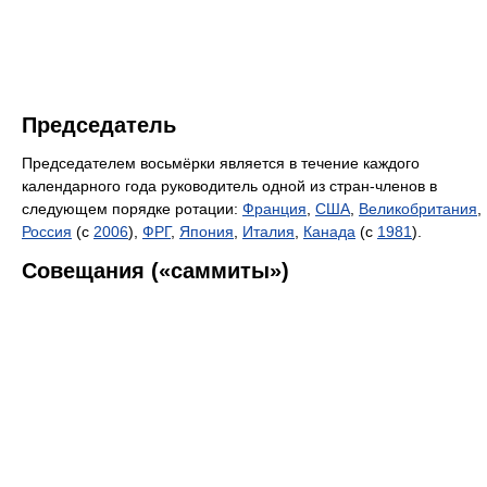
Председатель
Председателем восьмёрки является в течение каждого
календарного года руководитель одной из стран-членов в
следующем порядке ротации:
Франция
,
США
,
Великобритания
,
Россия
(с
2006
),
ФРГ
,
Япония
,
Италия
,
Канада
(с
1981
).
Совещания («саммиты»)