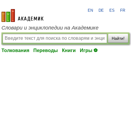
EN
DE
ES
FR
academic.ru
Словари и энциклопедии на Академике
Найти!
Толкования
Переводы
Книги
Игры ⚽