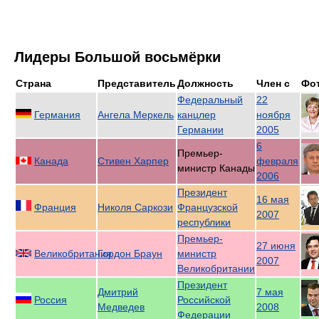
Лидеры Большой восьмёрки
Страна
Представитель
Должность
Член с
Фо
Федеральный
22
Германия
Ангела Меркель
канцлер
ноября
Германии
2005
6
Премьер-
Канада
Стивен Харпер
февраля
министр Канады
2006
Президент
16 мая
Франция
Николя Саркози
Французской
2007
республики
Премьер-
27 июня
Великобритания
Гордон Браун
министр
2007
Великобритании
Президент
Дмитрий
7 мая
Россия
Российской
Медведев
2008
Федерации