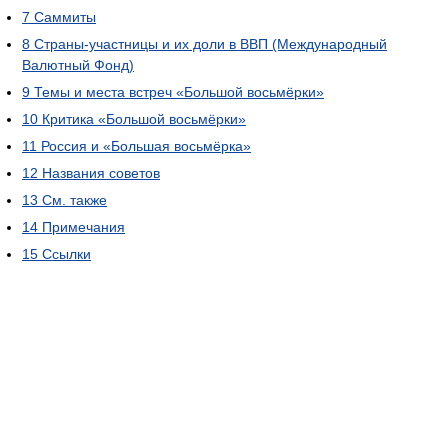
7
Саммиты
8
Страны-участницы и их доли в ВВП (Международный
Валютный Фонд)
9
Темы и места встреч «Большой восьмёрки»
10
Критика «Большой восьмёрки»
11
Россия и «Большая восьмёрка»
12
Названия советов
13
См. также
14
Примечания
15
Ссылки