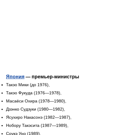
Япония
— премьер-министры
Такэо Мики (до 1976),
Такэо Фукуда (1976—1978),
Масаёси Охира (1978—1980),
Дзэнко Судзуки (1980—1982),
Ясухиро Накасонэ (1982—1987),
Нобору Такэсита (1987—1989),
Соукэ Уно (1989),