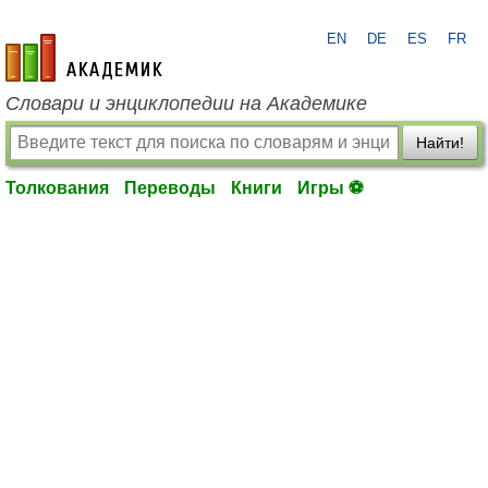
EN
DE
ES
FR
academic.ru
Словари и энциклопедии на Академике
Найти!
Толкования
Переводы
Книги
Игры ⚽