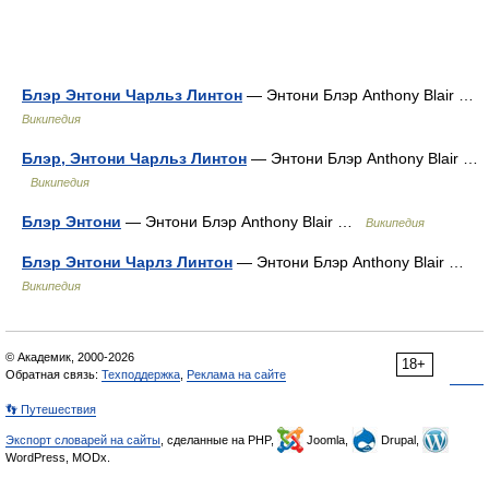
Блэр Энтони Чарльз Линтон
— Энтони Блэр Anthony Blair …
Википедия
Блэр, Энтони Чарльз Линтон
— Энтони Блэр Anthony Blair …
Википедия
Блэр Энтони
— Энтони Блэр Anthony Blair …
Википедия
Блэр Энтони Чарлз Линтон
— Энтони Блэр Anthony Blair …
Википедия
© Академик, 2000-2026
18+
Обратная связь:
Техподдержка
,
Реклама на сайте
👣 Путешествия
Экспорт словарей на сайты
, сделанные на PHP,
Joomla,
Drupal,
WordPress, MODx.