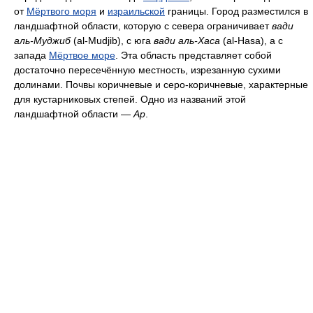
от
Мёртвого моря
и
израильской
границы. Город разместился в
ландшафтной области, которую с севера ограничивает
вади
аль-Муджиб
(al-Mudjib), с юга
вади аль-Хаса
(al-Hasa), а с
запада
Мёртвое море
. Эта область представляет собой
достаточно пересечённую местность, изрезанную сухими
долинами. Почвы коричневые и серо-коричневые, характерные
для кустарниковых степей. Одно из названий этой
ландшафтной области —
Ар
.