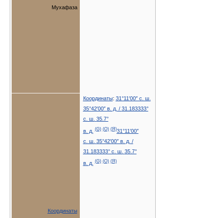
Мухафаза
Координаты
:
31°11′00″ с. ш.
35°42′00″ в. д.
/
31.183333°
с. ш.
35.7°
(G)
(O)
(Я)
в. д.
31°11′00″
с. ш.
35°42′00″ в. д.
/
31.183333° с. ш.
35.7°
(G)
(O)
(Я)
в. д.
Координаты