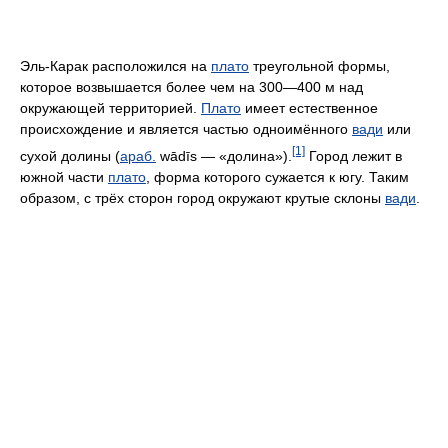
Эль-Карак расположился на
плато
треугольной формы,
которое возвышается более чем на 300—400 м над
окружающей территорией.
Плато
имеет естественное
происхождение и является частью одноимённого
вади
или
[1]
сухой долины (
араб.
wādīs — «долина»).
Город лежит в
южной части
плато
, форма которого сужается к югу. Таким
образом, с трёх сторон город окружают крутые склоны
вади
.