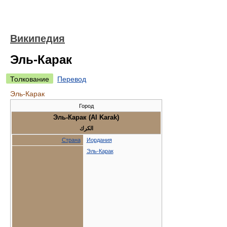
Википедия
Эль-Карак
Толкование
Перевод
Эль-Карак
Город
Эль-Карак (Al Karak)
الكرك
Страна
Иордания
Эль-Карак