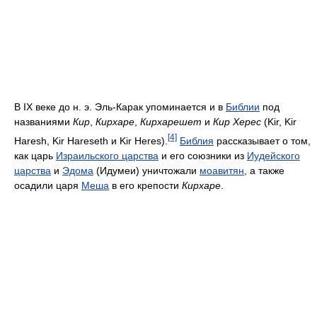
В IX веке до н. э. Эль-Карак упоминается и в
Библии
под
названиями
Кир
,
Кирхаре
,
Кирхарешет
и
Кир Херес
(Kir, Kir
[4]
Haresh, Kir Hareseth и Kir Heres).
Библия
рассказывает о том,
как царь
Израильского царства
и его союзники из
Иудейского
царства
и
Эдома
(Идумеи) уничтожали
моавитян
, а также
осадили царя
Меша
в его крепости
Кирхаре
.