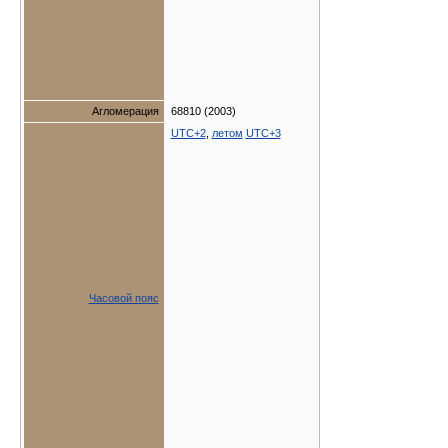
Агломерация
68810 (2003)
UTC+2
,
летом
UTC+3
Часовой пояс