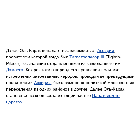
Далее Эль-Карак попадает в зависимость от
Ассирии
,
правителем которой тогда был
Тиглатпаласар III
(Tiglath-
Pileser), ссылавший сюда пленников из завоёванного им
Дамаска
. Как раз таки в период его правления политика
истребления завоёванных народов, проводимая предыдущими
правителями
Ассирии
, была заменена политикой массового их
переселения из одних районов в другие. Далее Эль-Карак
становится важной составляющей частью
Набатейского
царства
.