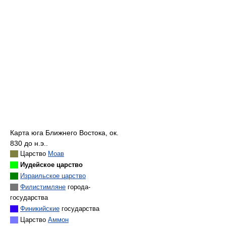
Карта юга Ближнего Востока, ок.
830 до н.э..
Царство
Моав
Иудейское царство
Израильское царство
Филистимляне
города-
государства
Финикийские
государства
Царство
Аммон