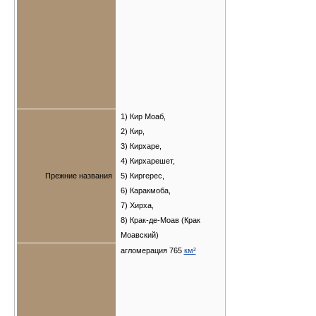
1) Кир Моаб,
2) Кир,
3) Кирхаре,
4) Кирхарешет,
Прежние названия
5) Киргерес,
6) Каракмоба,
7) Хирха,
8) Крак-де-Моав (Крак
Моавский)
агломерация 765
км²