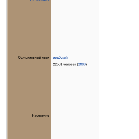
Официальный язык
арабский
22581 человек (
2008
)
Население