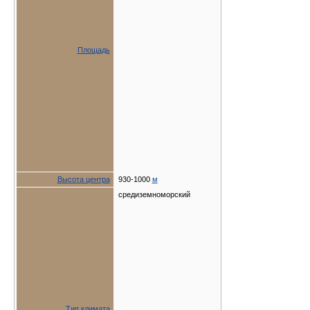
Площадь
Высота центра
930-1000
м
средиземноморский
Тип климата