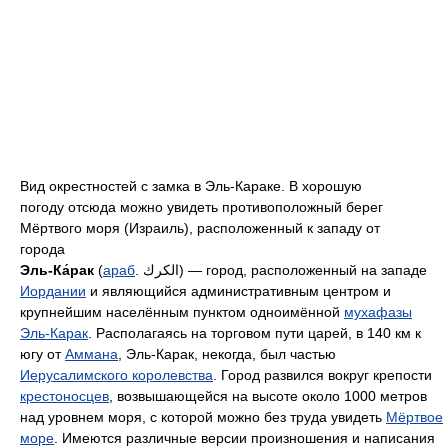
Вид окрестностей с замка в Эль-Караке. В хорошую
погоду отсюда можно увидеть противоположный берег
Мёртвого моря (Израиль), расположенный к западу от
города
Эль-Ка́рак
(
араб
. الكرك) — город, расположенный на западе
Иордании
и являющийся административным центром и
крупнейшим населённым пунктом одноимённой
мухафазы
Эль-Карак
. Располагаясь на торговом пути царей, в 140 км к
югу от
Аммана
, Эль-Карак, некогда, был частью
Иерусалимского королевства
. Город развился вокруг крепости
крестоносцев
, возвышающейся на высоте около 1000 метров
над уровнем моря, с которой можно без труда увидеть
Мёртвое
море
. Имеются различные версии произношения и написания