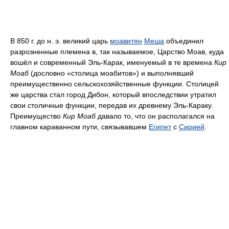
В 850 г. до н. э. великий царь
моавитян
Меша
объединил
разрозненные племена в, так называемое, Царство Моав, куда
вошёл и современный Эль-Карак, именуемый в те времена
Кир
Моаб
(дословно «столица моабитов») и выполнявший
преимущественно сельскохозяйственные функции. Столицей
же царства стал город Дибон, который впоследствии утратил
свои столичные функции, передав их древнему Эль-Караку.
Преимущество
Кир Моаб
давало то, что он располагался на
главном караванном пути, связывавшем
Египет
с
Сирией
.