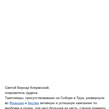
Святой Бернар Клервоский,
покровитель ордена
Тамплиеры, присутствовавшие на Соборе в Труа, развернули
во
Франции
и
Англии
активную и успешную кампанию по
вербовке в орден, для чего большая их часть, следуя примеру