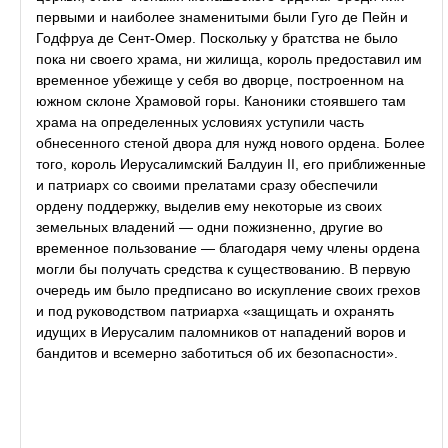
первыми и наиболее знаменитыми были Гуго де Пейн и
Годфруа де Сент-Омер. Поскольку у братства не было
пока ни своего храма, ни жилища, король предоставил им
временное убежище у себя во дворце, построенном на
южном склоне Храмовой горы. Каноники стоявшего там
храма на определенных условиях уступили часть
обнесенного стеной двора для нужд нового ордена. Более
того, король Иерусалимский Балдуин II, его приближенные
и патриарх со своими прелатами сразу обеспечили
ордену поддержку, выделив ему некоторые из своих
земельных владений — одни пожизненно, другие во
временное пользование — благодаря чему члены ордена
могли бы получать средства к существованию. В первую
очередь им было предписано во искупление своих грехов
и под руководством патриарха «защищать и охранять
идущих в Иерусалим паломников от нападений воров и
бандитов и всемерно заботиться об их безопасности».