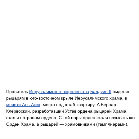
Правитель
Иерусалимского королевства
Балдуин II
выделил
рыцарям в юго-восточном крыле Иерусалимского храма, в
мечети Аль-Акса
, место под штаб-квартиру. А Бернар
Клервоский, разработавший Устав ордена рыцарей Храма,
стал и патроном ордена. С той поры орден стали называть как
Орден Храма, а рыцарей — храмовниками (тамплиерами).