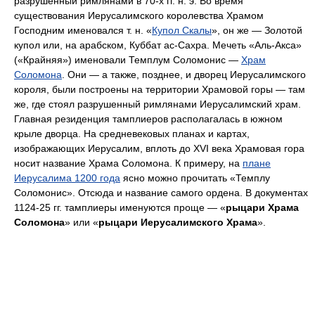
разрушенный римлянами в 70-х гг. н. э. Во время
существования Иерусалимского королевства Храмом
Господним именовался т. н. «
Купол Скалы
», он же — Золотой
купол или, на арабском, Куббат ас-Сахра. Мечеть «Аль-Акса»
(«Крайняя») именовали Темплум Соломонис —
Храм
Соломона
. Они — а также, позднее, и дворец Иерусалимского
короля, были построены на территории Храмовой горы — там
же, где стоял разрушенный римлянами Иерусалимский храм.
Главная резиденция тамплиеров располагалась в южном
крыле дворца. На средневековых планах и картах,
изображающих Иерусалим, вплоть до XVI века Храмовая гора
носит название Храма Соломона. К примеру, на
плане
Иерусалима 1200 года
ясно можно прочитать «Темплу
Соломонис». Отсюда и название самого ордена. В документах
1124-25 гг. тамплиеры именуются проще — «
рыцари Храма
Соломона
» или «
рыцари Иерусалимского Храма
».