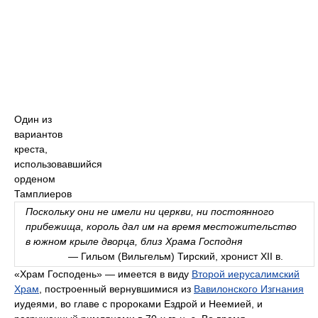
Один из
вариантов
креста,
использовавшийся
орденом
Тамплиеров
Поскольку они не имели ни церкви, ни постоянного
прибежища, король дал им на время местожительство
в южном крыле дворца, близ Храма Господня
— Гильом (Вильгельм) Тирский, хронист XII в.
«Храм Господень» — имеется в виду
Второй иерусалимский
Храм
, построенный вернувшимися из
Вавилонского Изгнания
иудеями, во главе с пророками Ездрой и Неемией, и