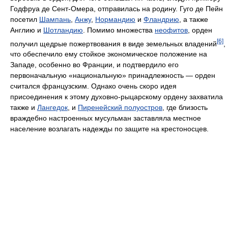
Годфруа де Сент-Омера, отправилась на родину. Гуго де Пейн
посетил
Шампань
,
Анжу
,
Нормандию
и
Фландрию
, а также
Англию и
Шотландию
. Помимо множества
неофитов
, орден
[6]
получил щедрые пожертвования в виде земельных владений
,
что обеспечило ему стойкое экономическое положение на
Западе, особенно во Франции, и подтвердило его
первоначальную «национальную» принадлежность — орден
считался французским. Однако очень скоро идея
присоединения к этому духовно-рыцарскому ордену захватила
также и
Лангедок
, и
Пиренейский полуостров
, где близость
враждебно настроенных мусульман заставляла местное
население возлагать надежды по защите на крестоносцев.