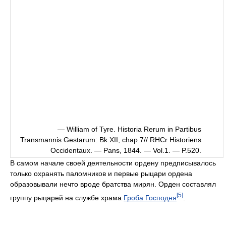
— William of Tyre. Historia Rerum in Partibus
Transmannis Gestarum: Bk.XII, chap.7// RHCr Historiens
Occidentaux. — Pans, 1844. — Vol.1. — P.520.
В самом начале своей деятельности ордену предписывалось
только охранять паломников и первые рыцари ордена
образовывали нечто вроде братства мирян. Орден составлял
[5]
группу рыцарей на службе храма
Гроба Господня
.