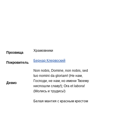
Храмовники
Прозвища
Бернар Клервоский
Покровитель
Non nobis, Domine, non nobis, sed
tuo nomini da gloriam! (Не нам,
Господи, не нам, но имени Твоему
Девиз
ниспошли славу!); Ora et labora!
(Молись и трудись!)
Белая мантия с красным крестом