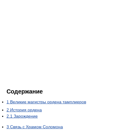
Содержание
1
Великие магистры ордена тамплиеров
2
История ордена
2.1
Зарождение
3
Связь с Храмом Соломона