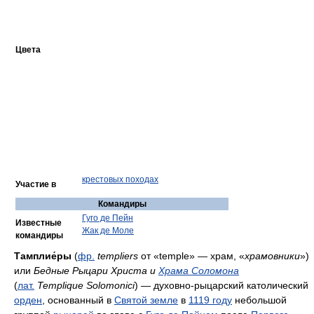
Цвета
крестовых походах
Участие в
Командиры
Гуго де Пейн
Известные
Жак де Моле
командиры
Тамплие́ры
(
фр.
templiers
от «temple» — храм, «
храмовники
»)
или
Бедные Рыцари Христа и
Храма Соломона
(
лат.
Templique Solomonici
) — духовно-рыцарский католический
орден
, основанный в
Святой земле
в
1119 году
небольшой