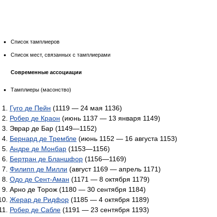
Список тамплиеров
Список мест, связанных с тамплиерами
Современные ассоциации
Тамплиеры (масонство)
Гуго де Пейн
(1119 — 24 мая 1136)
Робер де Краон
(июнь 1137 — 13 января 1149)
Эврар де Бар (1149—1152)
Бернард де Трембле
(июнь 1152 — 16 августа 1153)
Андре де Монбар
(1153—1156)
Бертран де Бланшфор
(1156—1169)
Филипп де Милли
(август 1169 — апрель 1171)
Одо де Сент-Аман
(1171 — 8 октября 1179)
Арно де Торож (1180 — 30 сентября 1184)
Жерар де Ридфор
(1185 — 4 октября 1189)
Робер де Сабле
(1191 — 23 сентября 1193)