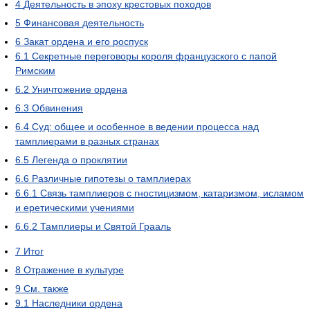
4
Деятельность в эпоху крестовых походов
5
Финансовая деятельность
6
Закат ордена и его роспуск
6.1
Секретные переговоры короля французского с папой
Римским
6.2
Уничтожение ордена
6.3
Обвинения
6.4
Суд: общее и особенное в ведении процесса над
тамплиерами в разных странах
6.5
Легенда о проклятии
6.6
Различные гипотезы о тамплиерах
6.6.1
Связь тамплиеров с гностицизмом, катаризмом, исламом
и еретическими учениями
6.6.2
Тамплиеры и Святой Грааль
7
Итог
8
Отражение в культуре
9
См. также
9.1
Наследники ордена