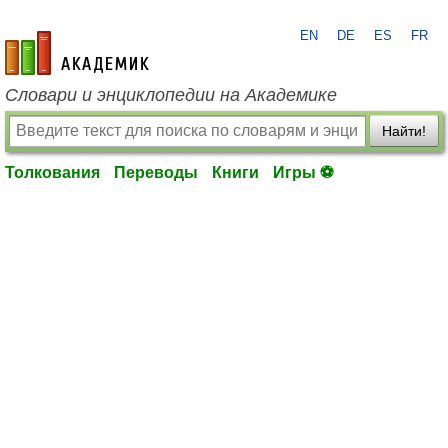
EN
DE
ES
FR
academic.ru
Словари и энциклопедии на Академике
Найти!
Толкования
Переводы
Книги
Игры ⚽