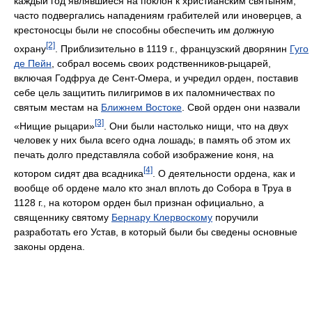
каждый год являвшиеся на поклон к христианским святыням,
часто подвергались нападениям грабителей или иноверцев, а
крестоносцы были не способны обеспечить им должную
[2]
охрану
. Приблизительно в 1119 г., французский дворянин
Гуго
де Пейн
, собрал восемь своих родственников-рыцарей,
включая Годфруа де Сент-Омера, и учредил орден, поставив
себе цель защитить пилигримов в их паломничествах по
святым местам на
Ближнем Востоке
. Свой орден они назвали
[3]
«Нищие рыцари»
. Они были настолько нищи, что на двух
человек у них была всего одна лошадь; в память об этом их
печать долго представляла собой изображение коня, на
[4]
котором сидят два всадника
. О деятельности ордена, как и
вообще об ордене мало кто знал вплоть до Собора в Труа в
1128 г., на котором орден был признан официально, а
священнику святому
Бернару Клервоскому
поручили
разработать его Устав, в который были бы сведены основные
законы ордена.