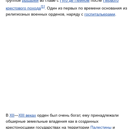
группой
рыцарей
во главе с
Гуго де Пейном
после
Первого
[1]
крестового похода
. Один из первых по времени основания из
религиозных военных орденов, наряду с
госпитальерами
.
В
XII
—
XIII веках
орден был очень богат, ему принадлежали
обширные земельные владения как в созданных
крестоносцами государствах на территории
Палестины
и