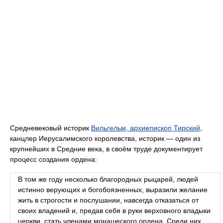
Средневековый историк
Вильгельм, архиепископ Тирский
,
канцлер Иерусалимского королевства, историк — один из
крупнейших в Средние века, в своём труде документирует
процесс создания ордена:
В том же году несколько благородных рыцарей, людей
истинно верующих и богобоязненных, выразили желание
жить в строгости и послушании, навсегда отказаться от
своих владений и, предав себя в руки верховного владыки
церкви, стать членами монашеского ордена. Среди них