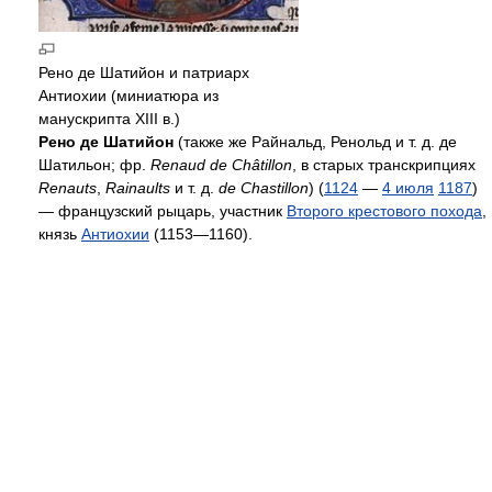
Рено де Шатийон и патриарх
Антиохии (миниатюра из
манускрипта XIII в.)
Рено де Шатийон
(также же Райнальд, Ренольд и т. д. де
Шатильон; фр.
Renaud de Châtillon
, в старых транскрипциях
Renauts
,
Rainaults
и т. д.
de Chastillon
) (
1124
—
4 июля
1187
)
— французский рыцарь, участник
Второго крестового похода
,
князь
Антиохии
(1153—1160).