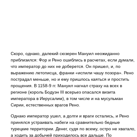
Скоро, однако, далекий сюзерен Мануил неожиданно
приблизился: Фор и Рено ошиблись в расчетах, если думали,
что император до них не доберется. Он пришел, и, по
выражению летописца, франки «испили чашу позора». Рено
пострадал меньше, но и ему пришлось каяться и простить
прощения. В 1158-9 гг. Мануил нагнал страху на всех в
регионе (король Бодуэн III всерьез опасался визита
императора в Иерусалим), в том числе и на мусульман
Сирии, естественных врагов Рено.
Однако император ушел, а долги и враги остались, и Рено
принялся устраивать набеги на сравнительно бедные
турецкие территории. Денег, судя по всему, остро не хватало,
а ходить за добычей приходилось все дальше. По