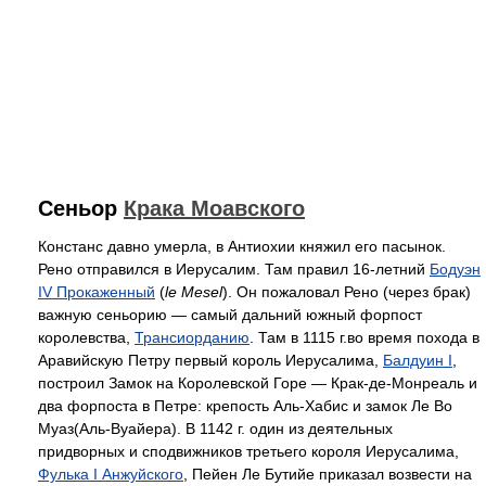
Сеньор
Крака Моавского
Констанс давно умерла, в Антиохии княжил его пасынок.
Рено отправился в Иерусалим. Там правил 16-летний
Бодуэн
IV Прокаженный
(
le Mesel
). Он пожаловал Рено (через брак)
важную сеньорию — самый дальний южный форпост
королевства,
Трансиорданию
. Там в 1115 г.во время похода в
Аравийскую Петру первый король Иерусалима,
Балдуин I
,
построил Замок на Королевской Горе — Крак-де-Монреаль и
два форпоста в Петре: крепость Аль-Хабис и замок Ле Во
Муаз(Аль-Вуайера). В 1142 г. один из деятельных
придворных и сподвижников третьего короля Иерусалима,
Фулька I Анжуйского
, Пейен Ле Бутийе приказал возвести на