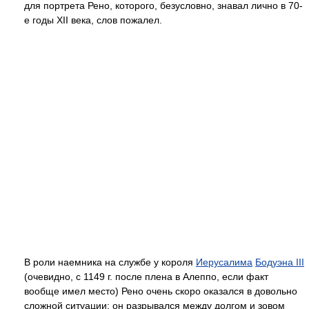
для портрета Рено, которого, безусловно, знавал лично в 70-
е годы XII века, слов пожалел.
В роли наемника на службе у короля
Иерусалима
Бодуэна III
(очевидно, с 1149 г. после плена в Алеппо, если факт
вообще имел место) Рено очень скоро оказался в довольно
сложной ситуации: он разрывался между долгом и зовом