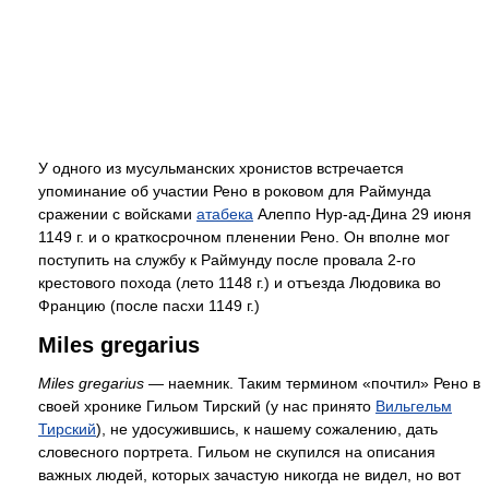
У одного из мусульманских хронистов встречается
упоминание об участии Рено в роковом для Раймунда
сражении с войсками
атабека
Алеппо Нур-ад-Дина 29 июня
1149 г. и о краткосрочном пленении Рено. Он вполне мог
поступить на службу к Раймунду после провала 2-го
крестового похода (лето 1148 г.) и отъезда Людовика во
Францию (после пасхи 1149 г.)
Miles gregarius
Miles gregarius
— наемник. Таким термином «почтил» Рено в
своей хронике Гильом Тирский (у нас принято
Вильгельм
Тирский
), не удосужившись, к нашему сожалению, дать
словесного портрета. Гильом не скупился на описания
важных людей, которых зачастую никогда не видел, но вот