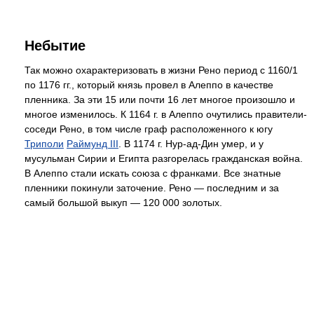
Небытие
Так можно охарактеризовать в жизни Рено период с 1160/1
по 1176 гг., который князь провел в Алеппо в качестве
пленника. За эти 15 или почти 16 лет многое произошло и
многое изменилось. К 1164 г. в Алеппо очутились правители-
соседи Рено, в том числе граф расположенного к югу
Триполи
Раймунд III
. В 1174 г. Нур-ад-Дин умер, и у
мусульман Сирии и Египта разгорелась гражданская война.
В Алеппо стали искать союза с франками. Все знатные
пленники покинули заточение. Рено — последним и за
самый большой выкуп — 120 000 золотых.