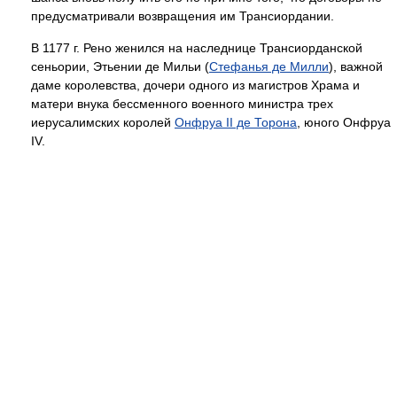
предусматривали возвращения им Трансиордании.
В 1177 г. Рено женился на наследнице Трансиорданской
сеньории, Этьении де Мильи (
Стефанья де Милли
), важной
даме королевства, дочери одного из магистров Храма и
матери внука бессменного военного министра трех
иерусалимских королей
Онфруа II де Торона
, юного Онфруа
IV.