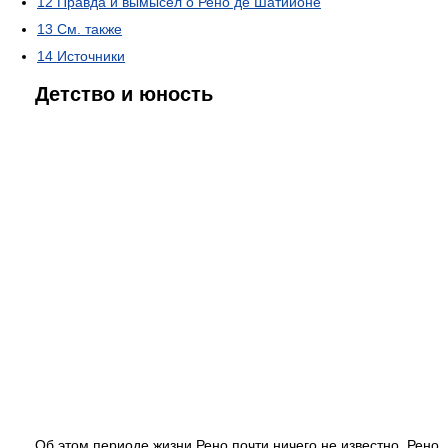
12
Правда и вымысел о Рено де Шатийоне
13
См. также
14
Источники
Детство и юность
Об этом периоде жизни Рено почти ничего не известно. Рено