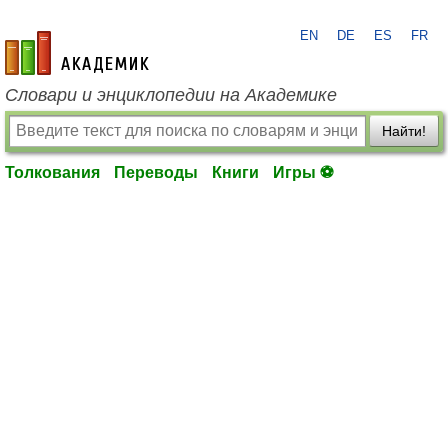
EN
DE
ES
FR
academic.ru
Словари и энциклопедии на Академике
Найти!
Толкования
Переводы
Книги
Игры ⚽