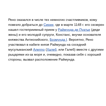
Рено оказался в числе тех немногих счастливчиков, кому
повезло добраться до
Сирии
, где в марте 1148 г. его сюзерен
нашел гостеприимный прием у
Раймунда де Пуатье
(дяди
жены) и его молодой супруги, Констанс, внучки основателя
княжества Антиохийского,
Боэмунда I
. Вероятно, Рено
участвовал в набеге князя Раймунда на соседний
мусульманский
Алеппо
(
Халеб
, или Галеб) вместе с другими
рыцарями из-за моря и, очевидно, показав себя с хорошей
стороны, вызвал расположение Раймунда.