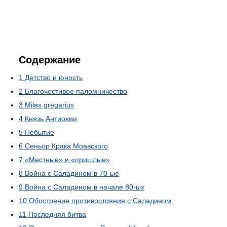
Содержание
1
Детство и юность
2
Благочестивое паломничество
3
Miles gregarius
4
Князь Антиохии
5
Небытие
6
Сеньор Крака Моавского
7
«Местные» и «пришлые»
8
Война с Саладином в 70-ые
9
Война с Саладином в начале 80-ых
10
Обострение противостояния с Саладином
11
Последняя битва