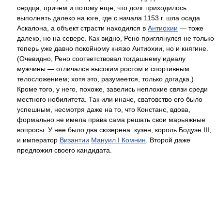
сердца, причем и потому еще, что долг приходилось
выполнять далеко на юге, где с начала 1153 г. шла осада
Аскалона, а объект страсти находился в
Антиохии
— тоже
далеко, но на севере. Как видно, Рено приглянулся не только
теперь уже давно покойному князю Антиохии, но и княгине.
(Очевидно, Рено соответствовал тогдашнему идеалу
мужчины — отличался высоким ростом и спортивным
телосложением; хотя это, разумеется, только догадка.)
Кроме того, у него, похоже, завелись неплохие связи среди
местного нобилитета. Так или иначе, сватовство его было
успешным, несмотря даже на то, что Констанс, вдова,
формально не имела права сама решать свои марьяжные
вопросы. У нее было два сюзерена: кузен, король Бодуэн III,
и император
Византии
Мануил I Комнин
. Второй даже
предложил своего кандидата.