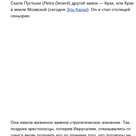
Скале Пустыни (
Petra Deserti
) другой замок — Крак, или Крак
в земле Моавской (сегодня
Эль-Карак
). Он и стал столицей
сеньории.
Она имела жизненно важное стратегическое значение. Так,
позднее крестоносцы, потеряв Иерусалим, отказывались от
шанса вновь получить его по причине того, что договоры не