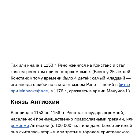
Так или иначе в 1153 г. Рено женился на Констанс и стал
князем-регентом при ее старшем сыне. (Всего у 25-летней
Констанс к тому времени было 4 детей: самый младший —
его иногда ошибочно считают сыном Рено — погиб в
битве
при Мириокефале
, в 1176 г., сражаясь в армии Мануила I.)
Князь Антиохии
В период с 1153 по 1156 гг. Рено как государь огромной,
населенной преимущественно православными греками, или
ромеями
Антиохии (с 100 000 чел. или даже более жителей
она считалась вторым или третьим городом христианского