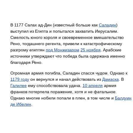
В 1177 Салах ад-Дин (известный больше как
Саладин
)
выступил из Египта и попытался захватить Иерусалим.
Смелость юного короля и своевременное вмешательство
Рено, тогдашнего регента, привели к катастрофическому
разгрому египтян
под Монжизаром
25 ноября
. Арабские
источники утверждают что победа была одержана именно
благодаря Рено.
Огромная армия погибла, Саладин спасся чудом. Однако к
1179 году
он вернулся и начал действовать из
Дамаска
. В
Галилее
ему способствовала удача.
10 апреля
армия
франков потерпела поражение, хотя и не фатальное.
Однако многие нобили попали в плен, в том числе и
Балдуин
де Ибелин
.