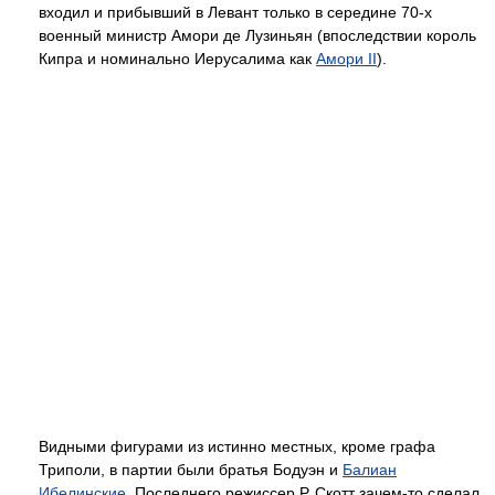
входил и прибывший в Левант только в середине 70-х
военный министр Амори де Лузиньян (впоследствии король
Кипра и номинально Иерусалима как
Амори II
).
Видными фигурами из истинно местных, кроме графа
Триполи, в партии были братья Бодуэн и
Балиан
Ибелинские
. Последнего режиссер Р. Скотт зачем-то сделал