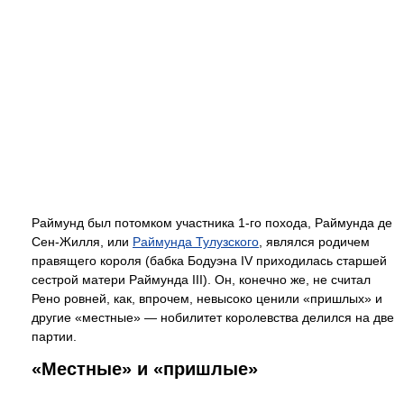
Раймунд был потомком участника 1-го похода, Раймунда де
Сен-Жилля, или
Раймунда Тулузского
, являлся родичем
правящего короля (бабка Бодуэна IV приходилась старшей
сестрой матери Раймунда III). Он, конечно же, не считал
Рено ровней, как, впрочем, невысоко ценили «пришлых» и
другие «местные» — нобилитет королевства делился на две
партии.
«Местные» и «пришлые»