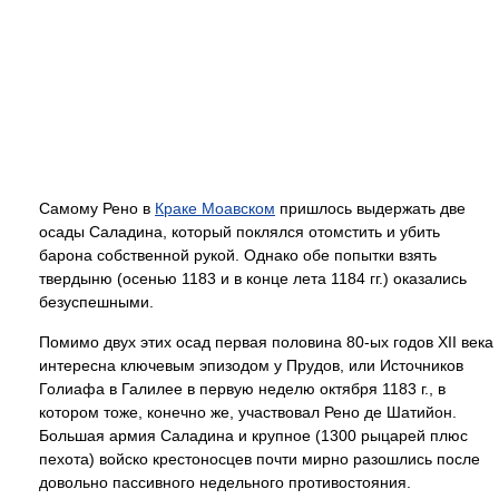
Самому Рено в
Краке Моавском
пришлось выдержать две
осады Саладина, который поклялся отомстить и убить
барона собственной рукой. Однако обе попытки взять
твердыню (осенью 1183 и в конце лета 1184 гг.) оказались
безуспешными.
Помимо двух этих осад первая половина 80-ых годов XII века
интересна ключевым эпизодом у Прудов, или Источников
Голиафа в Галилее в первую неделю октября 1183 г., в
котором тоже, конечно же, участвовал Рено де Шатийон.
Большая армия Саладина и крупное (1300 рыцарей плюс
пехота) войско крестоносцев почти мирно разошлись после
довольно пассивного недельного противостояния.