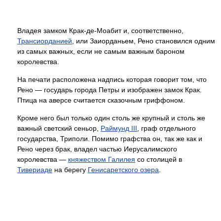
Владея замком Крак-де-Моабит и, соответственно,
Трансиорданией
, или Заиорданьем, Рено становился одним
из самых важных, если не самым важным бароном
королевства.
На печати расположена надпись которая говорит том, что
Рено — государь города Петры и изображен замок Крак.
Птица на аверсе считается сказочным гриффоном.
Кроме него был только один столь же крупный и столь же
важный светский сеньор,
Раймунд III
, граф отдельного
государства, Триполи. Помимо графства он, так же как и
Рено через брак, владел частью Иерусалимского
королевства —
княжеством Галилея
со столицей в
Тивериаде
на берегу
Генисаретского озера
.