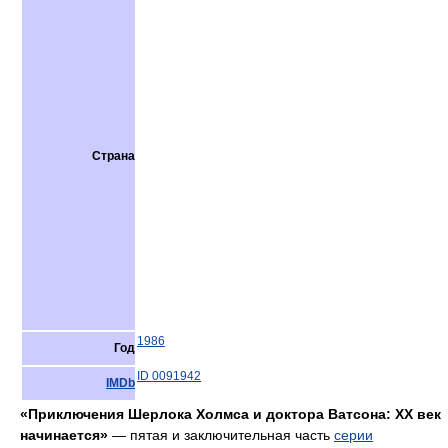
Страна
1986
Год
ID 0091942
IMDb
«Приключения Шерлока Холмса и доктора Ватсона: XX век
начинается»
— пятая и заключительная часть
серии