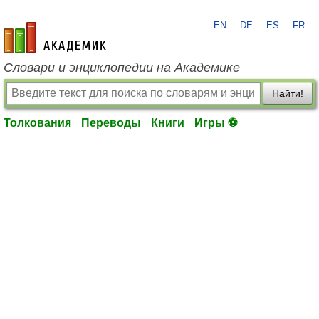
EN
DE
ES
FR
academic.ru
Словари и энциклопедии на Академике
Найти!
Толкования
Переводы
Книги
Игры ⚽