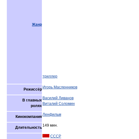
Жанр
триллер
Игорь Масленников
Режиссёр
Василий Ливанов
В главных
Виталий Соломин
ролях
Ленфильм
Кинокомпания
149 мин.
Длительность
СССР