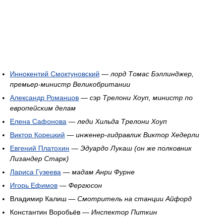
Иннокентий Смоктуновский
—
лорд Томас Бэллинджер,
премьер-министр Великобритании
Александр Романцов
—
сэр Трелони Хоуп, министр по
европейским делам
Елена Сафонова
—
леди Хильда Трелони Хоуп
Виктор Корецкий
—
инженер-гидравлик Виктор Хедерли
Евгений Платохин
—
Эдуардо Лукаш (он же полковник
Лизандер Старк)
Лариса Гузеева
—
мадам Анри Фурне
Игорь Ефимов
—
Фергюсон
Владимир Калиш —
Смотритель на станции Айфорд
Константин Воробьёв —
Инспектор Питкин