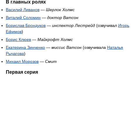
В главных ролях
Василий Ливанов
—
Шерлок Холмс
Виталий Соломин
—
доктор Ватсон
Борислав Брондуков
—
инспектор Лестрейд
(озвучивал
Игорь
Ефимов
)
Борис Клюев
—
Майкрофт Холмс
Екатерина Зинченко
—
миссис Ватсон
(озвучивала
Наталья
Рычагова
)
Михаил Морозов
—
Смит
Первая серия