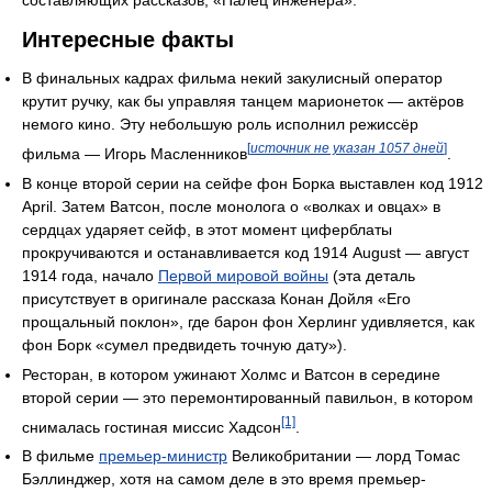
составляющих рассказов, «Палец инженера».
Интересные факты
В финальных кадрах фильма некий закулисный оператор
крутит ручку, как бы управляя танцем марионеток — актёров
немого кино. Эту небольшую роль исполнил режиссёр
[
источник не указан 1057 дней
]
фильма — Игорь Масленников
.
В конце второй серии на сейфе фон Борка выставлен код 1912
April. Затем Ватсон, после монолога о «волках и овцах» в
сердцах ударяет сейф, в этот момент циферблаты
прокручиваются и останавливается код 1914 August — август
1914 года, начало
Первой мировой войны
(эта деталь
присутствует в оригинале рассказа Конан Дойля «Его
прощальный поклон», где барон фон Херлинг удивляется, как
фон Борк «сумел предвидеть точную дату»).
Ресторан, в котором ужинают Холмс и Ватсон в середине
второй серии — это перемонтированный павильон, в котором
[1]
снималась гостиная миссис Хадсон
.
В фильме
премьер-министр
Великобритании — лорд Томас
Бэллинджер, хотя на самом деле в это время премьер-