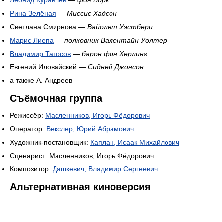
Леонид Куравлёв
—
фон Борк
Рина Зелёная
—
Миссис Хадсон
Светлана Смирнова —
Вайолет Уэстбери
Марис Лиепа
—
полковник Валентайн Уолтер
Владимир Татосов
—
барон фон Херлинг
Евгений Иловайский —
Сидней Джонсон
а также А. Андреев
Съёмочная группа
Режиссёр:
Масленников, Игорь Фёдорович
Оператор:
Векслер, Юрий Абрамович
Художник-постановщик:
Каплан, Исаак Михайлович
Сценарист: Масленников, Игорь Фёдорович
Композитор:
Дашкевич, Владимир Сергеевич
Альтернативная киноверсия