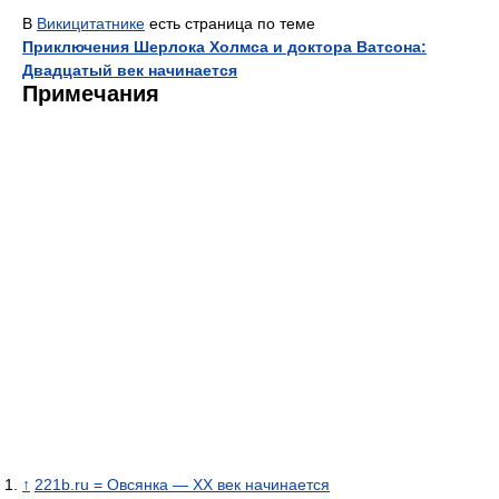
В
Викицитатнике
есть страница по теме
Приключения Шерлока Холмса и доктора Ватсона:
Двадцатый век начинается
Примечания
↑
221b.ru = Овсянка — ХХ век начинается