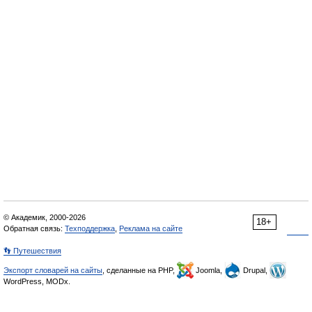
© Академик, 2000-2026
18+
Обратная связь:
Техподдержка
,
Реклама на сайте
👣 Путешествия
Экспорт словарей на сайты
, сделанные на PHP,
Joomla,
Drupal,
WordPress, MODx.