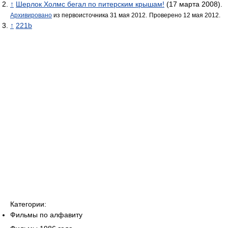
↑
Шерлок Холмс бегал по питерским крышам!
(17 марта 2008).
Архивировано
из первоисточника 31 мая 2012.
Проверено 12 мая 2012.
↑
221b
Категории:
Фильмы по алфавиту