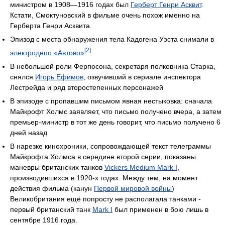
министром в 1908—1916 годах был
Герберт Генри Асквит
.
Кстати, Смоктуновский в фильме очень похож именно на
Герберта Генри Асквита.
Эпизод с места обнаружения тела Кадогена Уэста снимали в
[2]
электродепо «Автово»
.
В небольшой роли Фергюсона, секретаря полковника Старка,
снялся
Игорь Ефимов
, озвучивший в сериале инспектора
Лестрейда и ряд второстепенных персонажей
В эпизоде с пропавшим письмом явная нестыковка: сначала
Майкрофт Холмс заявляет, что письмо получено вчера, а затем
премьер-министр в тот же день говорит, что письмо получено 6
дней назад
В нарезке кинохроники, сопровождающей текст телеграммы
Майкрофта Холмса в середине второй серии, показаны
маневры британских танков
Vickers Medium Mark I
,
производившихся в 1920-х годах. Между тем, на момент
действия фильма (канун
Первой мировой войны
)
Великобритания ещё попросту не располагала танками -
первый британский танк
Mark I
был применен в бою лишь в
сентябре 1916 года.