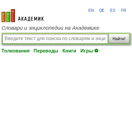
EN
DE
ES
FR
academic.ru
Словари и энциклопедии на Академике
Найти!
Толкования
Переводы
Книги
Игры ⚽