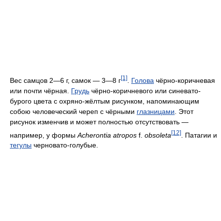
[1]
Вес самцов 2—6 г, самок — 3—8 г
.
Голова
чёрно-коричневая
или почти чёрная.
Грудь
чёрно-коричневого или синевато-
бурого цвета с охряно-жёлтым рисунком, напоминающим
собою человеческий череп с чёрными
глазницами
. Этот
рисунок изменчив и может полностью отсутствовать —
[12]
например, у формы
Acherontia atropos
f.
obsoleta
. Патагии и
тегулы
черновато-голубые.