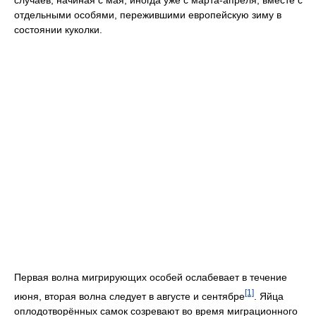
случаев, начиная с мая, иногда уже с марта-апреля, вместе с
отдельными особями, пережившими европейскую зиму в
состоянии куколки.
Первая волна мигрирующих особей ослабевает в течение
[1]
июня, вторая волна следует в августе и сентябре
. Яйца
оплодотворённых самок созревают во время миграционного