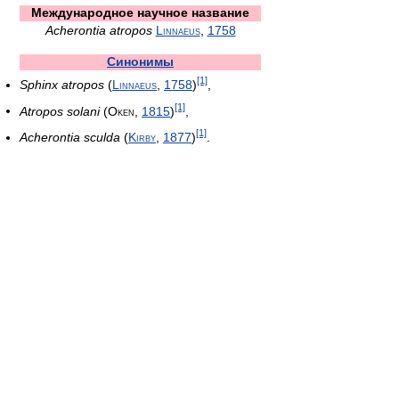
Международное научное название
Acherontia atropos
Linnaeus
,
1758
Синонимы
[1]
Sphinx atropos
(
Linnaeus
,
1758
)
,
[1]
Atropos solani
(Oken,
1815
)
,
[1]
Acherontia sculda
(
Kirby
,
1877
)
.