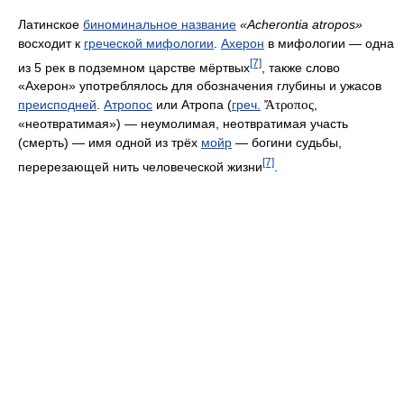
Латинское
биноминальное название
«Acherontia atropos»
восходит к
греческой мифологии
.
Ахерон
в мифологии — одна
[7]
из 5 рек в подземном царстве мёртвых
, также слово
«Ахерон» употреблялось для обозначения глубины и ужасов
преисподней
.
Атропос
или Атропа (
греч.
Ἄτροπος
,
«неотвратимая») — неумолимая, неотвратимая участь
(смерть) — имя одной из трёх
мойр
— богини судьбы,
[7]
перерезающей нить человеческой жизни
.