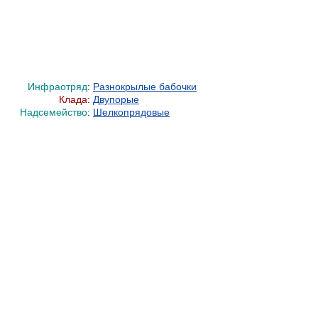
Инфраотряд
:
Разнокрылые бабочки
Клада
:
Двупорые
Надсемейство
:
Шелкопрядовые