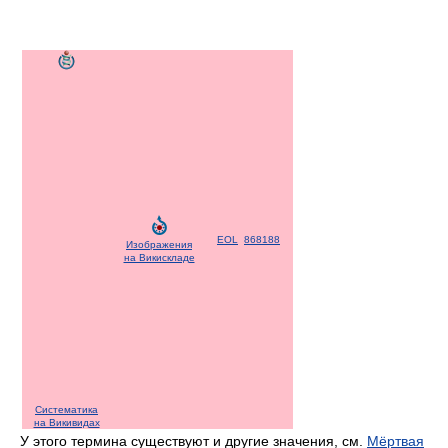
EOL
868188
Изображения
на Викискладе
Систематика
на Викивидах
У этого термина существуют и другие значения, см.
Мёртвая