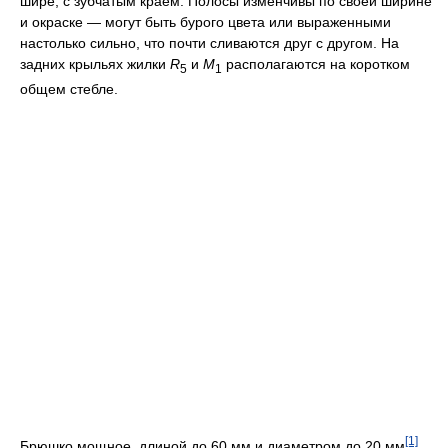
шире, с зубчатым краем. Полосы изменчивы по своей ширине
и окраске — могут быть бурого цвета или выраженными
настолько сильно, что почти сливаются друг с другом. На
задних крыльях жилки
R
и
M
располагаются на коротком
5
1
общем стебле.
[1]
Брюшко мощное, длиной до 60 мм и диаметром до 20 мм
,