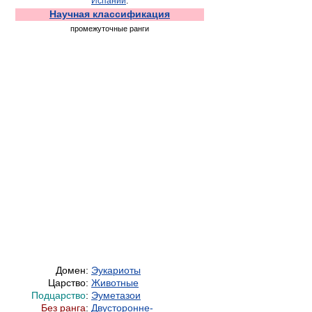
Испании
.
Научная классификация
промежуточные ранги
Домен:
Эукариоты
Царство:
Животные
Подцарство
:
Эуметазои
Без ранга
:
Двусторонне-