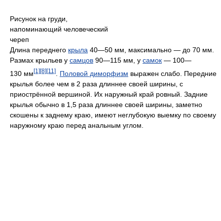
Рисунок на груди,
напоминающий человеческий
череп
Длина переднего
крыла
40—50 мм, максимально — до 70 мм.
Размах крыльев у
самцов
90—115 мм, у
самок
— 100—
[1]
[8]
[11]
130 мм
.
Половой диморфизм
выражен слабо. Передние
крылья более чем в 2 раза длиннее своей ширины, с
приострённой вершиной. Их наружный край ровный. Задние
крылья обычно в 1,5 раза длиннее своей ширины, заметно
скошены к заднему краю, имеют неглубокую выемку по своему
наружному краю перед анальным углом.