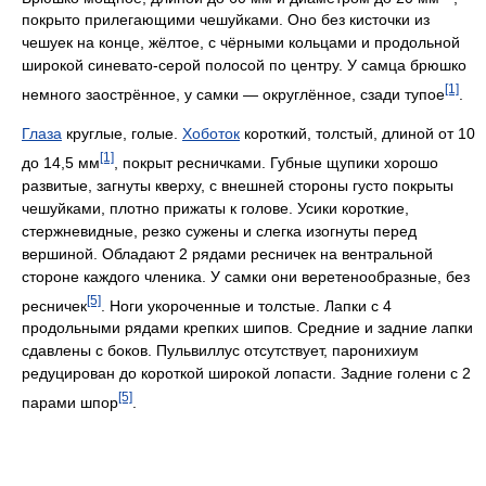
покрыто прилегающими чешуйками. Оно без кисточки из
чешуек на конце, жёлтое, с чёрными кольцами и продольной
широкой синевато-серой полосой по центру. У самца брюшко
[1]
немного заострённое, у самки — округлённое, сзади тупое
.
Глаза
круглые, голые.
Хоботок
короткий, толстый, длиной от 10
[1]
до 14,5 мм
, покрыт ресничками. Губные щупики хорошо
развитые, загнуты кверху, с внешней стороны густо покрыты
чешуйками, плотно прижаты к голове. Усики короткие,
стержневидные, резко сужены и слегка изогнуты перед
вершиной. Обладают 2 рядами ресничек на вентральной
стороне каждого членика. У самки они веретенообразные, без
[5]
ресничек
. Ноги укороченные и толстые. Лапки с 4
продольными рядами крепких шипов. Средние и задние лапки
сдавлены с боков. Пульвиллус отсутствует, паронихиум
редуцирован до короткой широкой лопасти. Задние голени с 2
[5]
парами шпор
.