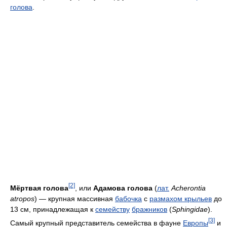
голова
.
[2]
Мёртвая голова
, или
Адамова голова
(
лат.
Acherontia
atropos
) — крупная массивная
бабочка
с
размахом крыльев
до
13 см, принадлежащая к
семейству
бражников
(
Sphingidae
).
[3]
Самый крупный представитель семейства в фауне
Европы
и