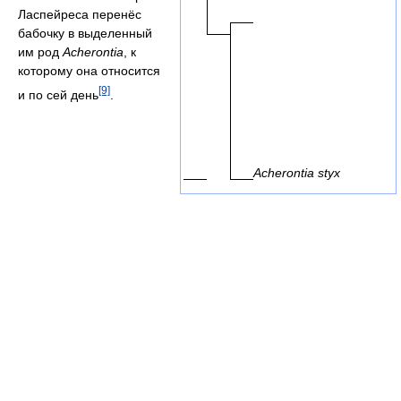
Ласпейреса перенёс
бабочку в выделенный
им род
Acherontia
, к
которому она относится
[9]
и по сей день
.
Acherontia styx