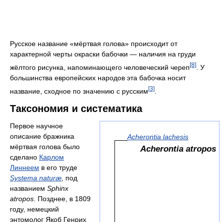
Русское название «мёртвая голова» происходит от
характерной черты окраски бабочки — наличия на груди
[8]
жёлтого рисунка, напоминающего человеческий череп
. У
большинства европейских народов эта бабочка носит
[3]
название, сходное по значению с русским
.
Таксономия и систематика
Первое научное
описание бражника
Acherontia lachesis
мёртвая голова было
Acherontia atropos
сделано
Карлом
Линнеем
в его труде
Systema naturæ
, под
названием
Sphinx
atropos
. Позднее, в 1809
году, немецкий
энтомолог Якоб Генрих