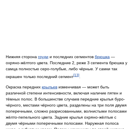
Нижняя сторона
груди
и последних сегментов
брюшка
—
охряно-жёлтого цвета. Последние 2, реже 3 сегмента брюшка у
самца полностью серо-голубые, либо чёрные. У самки так
[13]
окрашен только последний сегмент
.
Окраска передних
крыльев
изменчивая — может быть
различной степени интенсивности, включая наличие пятен и
тёмных полос. В большинстве случаев передние крылья буро-
чёрного, местами чёрного цвета, разделены на три поля двумя
поперечными, сложно разрисованными, волнистыми полосами
жёлто-пепельного цвета. Задние крылья охряно-жёлтые с
двумя чёрными поперечными полосами. Наружная полоса