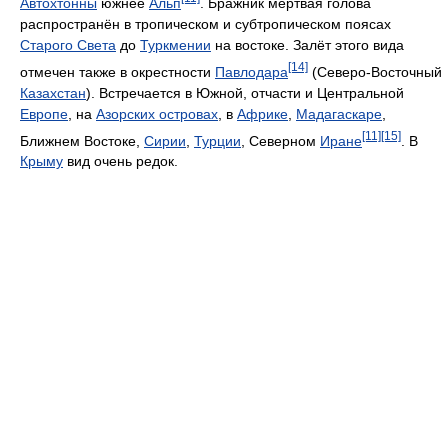
Автохтонны
южнее
Альп
. Бражник мёртвая голова
распространён в тропическом и субтропическом поясах
Старого Света
до
Туркмении
на востоке. Залёт этого вида
[14]
отмечен также в окрестности
Павлодара
(Северо-Восточный
Казахстан
). Встречается в Южной, отчасти и Центральной
Европе
, на
Азорских островах
, в
Африке
,
Мадагаскаре
,
[11]
[15]
Ближнем Востоке,
Сирии
,
Турции
, Северном
Иране
. В
Крыму
вид очень редок.