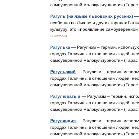
самоуверенной малокультурности» (Тарас
Рагуль (на языке львовских русских)
— 
особенно во Львовe и других городах Гал
культуру; это «проявление самоуверенной
Википедия
Рагулька
— Рагулизм – термин, использую
городах Галичины в отношении людей, нес
самоуверенной малокультурности» (Тарас
Рагульский
— Рагулизм – термин, использ
городах Галичины в отношении людей, нес
самоуверенной малокультурности» (Тарас
Рагулюватый
— Рагулизм – термин, испо
городах Галичины в отношении людей, нес
самоуверенной малокультурности» (Тарас
Рагуляндия
— Рагулизм – термин, использ
городах Галичины в отношении людей, нес
самоуверенной малокультурности» (Тарас