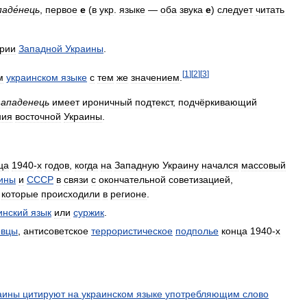
паде́нець
,
первое
е
(
в
укр
.
языке
—
оба
звука
е
)
следует
читать
ории
Западной
Украины
.
[
1
]
[
2
]
[
3
]
м
украинском
языке
с
тем
же
значением
.
западенець
имеет
ироничный
подтекст
,
подчёркивающий
ния
восточной
Украины
.
ца
1940
-
х
годов
,
когда
на
Западную
Украину
начался
массовый
ины
и
СССР
в
связи
с
окончательной
советизацией
,
,
которые
происходили
в
регионе
.
инский
язык
или
суржик
.
овцы
,
антисоветское
террористическое
подполье
конца
1940
-
х
аины
цитируют
на
украинском
языке
употребляющим
слово