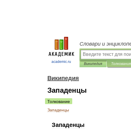
Словари и энциклоп
academic.ru
Википедия
Толкования
Википедия
Западенцы
Толкование
Западенцы
Западенцы