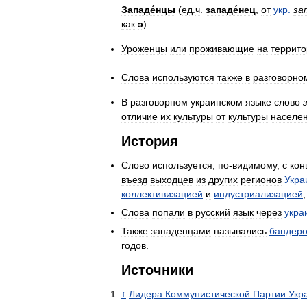
Западе́нцы
(
ед
.
ч
.
западе́нец
,
от
укр
.
за
как
э
).
Уроженцы
или
проживающие
на
террит
Слова
используются
также
в
разговорно
В
разговорном
украинском
языке
слово
отличие
их
культуры
от
культуры
населе
История
Слово
используется
,
по
-
видимому
,
с
кон
въезд
выходцев
из
других
регионов
Укра
коллективизацией
и
индустриализацией
Cлова
попали
в
русский
язык
через
укра
Также
западенцами
назывались
бандер
годов
.
Источники
↑
Лидера
Коммунистической
Партии
Укр