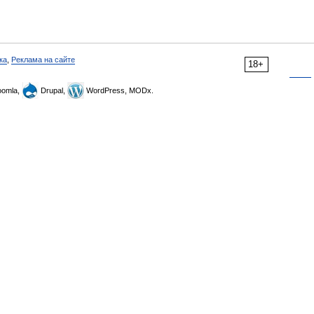
ка
,
Реклама на сайте
18+
omla,
Drupal,
WordPress, MODx.