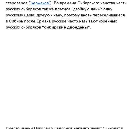
староверов (
"кержаков"
). Во времена Сибирского ханства часть
русских сибиряков так же платила "двойную дань": одну
русскому царю, другую - хану, поэтому вновь переселившиеся
в Сибирь после Ермака русские часто называют коренных
русских сибиряков
"сибирские двоеданы"
.
Вместо имени Николай у чалдонов нередко звучит "Никола" и