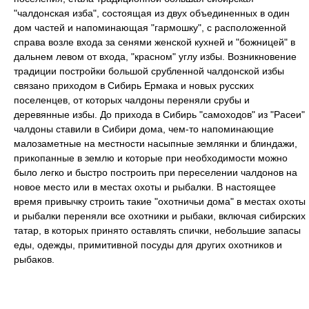
"чалдонская изба", состоящая из двух объединенных в один
дом частей и напоминающая "гармошку", с расположенной
справа возле входа за сенями женской кухней и "божницей" в
дальнем левом от входа, "красном" углу избы. Возникновение
традиции постройки большой срубленной чалдонской избы
связано приходом в Сибирь Ермака и новых русских
поселенцев, от которых чалдоны переняли срубы и
деревянные избы. До прихода в Сибирь "самоходов" из "Расеи"
чалдоны ставили в Сибири дома, чем-то напоминающие
малозаметные на местности насыпные землянки и блиндажи,
прикопанные в землю и которые при необходимости можно
было легко и быстро построить при переселении чалдонов на
новое место или в местах охоты и рыбалки. В настоящее
время привычку строить такие "охотничьи дома" в местах охоты
и рыбалки переняли все охотники и рыбаки, включая сибирских
татар, в которых принято оставлять спички, небольшие запасы
еды, одежды, примитивной посуды для других охотников и
рыбаков.