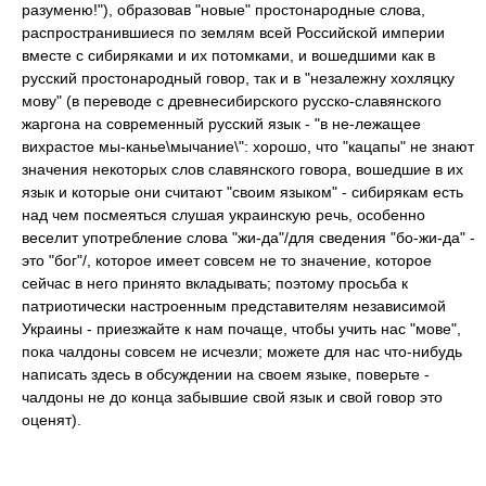
разуменю!"), образовав "новые" простонародные слова,
распространившиеся по землям всей Российской империи
вместе с сибиряками и их потомками, и вошедшими как в
русский простонародный говор, так и в "незалежну хохляцку
мову" (в переводе с древнесибирского русско-славянского
жаргона на современный русский язык - "в не-лежащее
вихрастое мы-канье\мычание\": хорошо, что "кацапы" не знают
значения некоторых слов славянского говора, вошедшие в их
язык и которые они считают "своим языком" - сибирякам есть
над чем посмеяться слушая украинскую речь, особенно
веселит употребление слова "жи-да"/для сведения "бо-жи-да" -
это "бог"/, которое имеет совсем не то значение, которое
сейчас в него принято вкладывать; поэтому просьба к
патриотически настроенным представителям независимой
Украины - приезжайте к нам почаще, чтобы учить нас "мове",
пока чалдоны совсем не исчезли; можете для нас что-нибудь
написать здесь в обсуждении на своем языке, поверьте -
чалдоны не до конца забывшие свой язык и свой говор это
оценят).