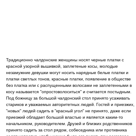
Традиционно чалдонские женщины носят черные платки с
красной узорной вышивкой, заплетеные косы, молодые
незамужние девушки могут носить нарядные белые платки и
платки светлых тонов, красные платки, появление в обществе
без платка или с распущенными волосами не заплетенными в
косу называется "опростоволоситься" и считается постыдным.
Под божницу за большой чалдонский стол принято усаживать
стариков и уважаемых авторитетных людей. Гостей и приезжих,
"новых" людей садить в "красный угол" не принято, даже если
приезжий обладает большой властью и является каким-то
начальником, руководителем. Друзей и близких родственников
принято садить за стол рядом, собеседника или противника