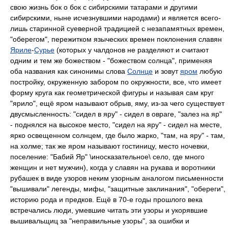
свою жизнь бок о бок с сибирскими татарами и другими
сибирскими, ныне исчезнувшими народами) и является всего-
лишь старинной суеверной традицией с незапамятных времен,
"оберегом", пережитком языческих времен поклонения славян
Яриле
-
Сурье
(которых у чалдонов не разделяют и считают
одним и тем же божеством - "божеством солнца", применяя
оба названия как синонимы слова
Солнце
и зовут
яром
любую
постройку, окруженную забором по окружности, все, что имеет
форму круга как геометрической фигуры и называя сам круг
"ярило", ещё яром называют обрыв, яму, из-за чего существует
двусмысленность: "сидел в яру" - сидел в овраге, "залез на яр"
- поднялся на высокое место, "сидел на яру" - сидел на месте,
ярко освещенном солнцем, где было жарко, "там, на яру" - там,
на холме; так же яром называют гостиницу, место ночевки,
поселение: "Бабий Яр" \иносказательное\ село, где много
женщин и нет мужчин), когда у славян на рукава и воротники
рубашек в виде узоров неким узорным аналогом письменности
"вышивали" легенды, мифы, "защитные заклинания", "обереги",
историю рода и предков. Ещё в 70-е годы прошлого века
встречались люди, умевшие читать эти узоры и укорявшие
вышивальщиц за "неправильные узоры", за ошибки и