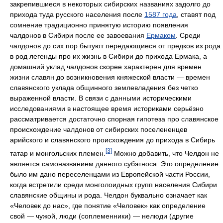
закрепившиеся в некоторых сибирских названиях задолго до
прихода туда русского населения после
1587 года
, ставят под
сомнение традиционно принятую историю появления
чалдонов в Сибири после ее завоевания
Ермаком
. Среди
чалдонов до сих пор бытуют передающиеся от предков из рода
в род легенды про их жизнь в Сибири до прихода Ермака, а
домашний уклад чалдонов скорее характерен для времен
жизни славян до возникновения княжеской власти — времен
славянского уклада общинного землевладения без четко
выраженной власти. В связи с данными историческими
исследованиями в настоящее время историками серьёзно
рассматривается достаточно спорная гипотеза про славянское
происхождение чалдонов от сибирских поселененцев
арийского и славянского происхождения до прихода в Сибирь
[3]
татар и монгольских племен.
Можно добавить, что Челдон не
является самоназванием данного субэтноса. Это определение
было им дано переселенцами из Европейской части России,
когда встретили среди монголоидных групп населения Сибири
славянские общины и рода. Челдон буквально означает как
«Человек до нас», где понятие «Человек» как определение
свой — чужой, люди (соплеменники) — нелюди (другие