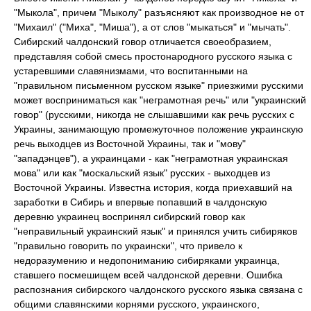
"Мыкола", причем "Мыколу" разъясняют как производное не от
"Михаил" ("Миха", "Миша"), а от слов "мыкаться" и "мычать".
Сибирский чалдонский говор отличается своеобразием,
представляя собой смесь простонародного русского языка с
устаревшими славянизмами, что воспитанными на
"правильном письменном русском языке" приезжими русскими
может восприниматься как "неграмотная речь" или "украинский
говор" (русскими, никогда не слышавшими как речь русских с
Украины, занимающую промежуточное положение украинскую
речь выходцев из Восточной Украины, так и "мову"
"западэнцев"), а украинцами - как "неграмотная украинская
мова" или как "москальский язык" русских - выходцев из
Восточной Украины. Известна история, когда приехавший на
заработки в Сибирь и впервые попавший в чалдонскую
деревню украинец воспринял сибирский говор как
"неправильный украинский язык" и принялся учить сибиряков
"правильно говорить по украински", что привело к
недоразумению и недопониманию сибиряками украинца,
ставшего посмешищем всей чалдонской деревни. Ошибка
распознания сибирского чалдонского русского языка связана с
общими славянскими корнями русского, украинского,