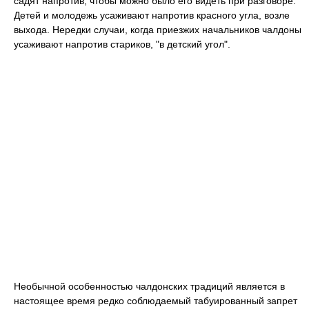
садят напротив, чтобы можно было его видеть при разговоре.
Детей и молодежь усаживают напротив красного угла, возле
выхода. Нередки случаи, когда приезжих начальников чалдоны
усаживают напротив стариков, "в детский угол".
Необычной особенностью чалдонских традиций является в
настоящее время редко соблюдаемый табуированный запрет