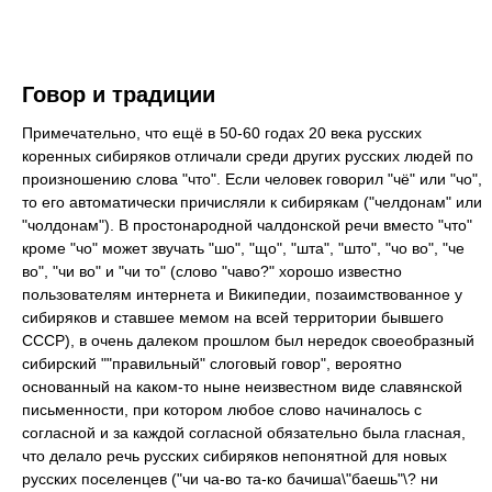
Говор и традиции
Примечательно, что ещё в 50-60 годах 20 века русских
коренных сибиряков отличали среди других русских людей по
произношению слова "что". Если человек говорил "чё" или "чо",
то его автоматически причисляли к сибирякам ("челдонам" или
"чолдонам"). В простонародной чалдонской речи вместо "что"
кроме "чо" может звучать "шо", "що", "шта", "што", "чо во", "че
во", "чи во" и "чи то" (слово "чаво?" хорошо известно
пользователям интернета и Википедии, позаимствованное у
сибиряков и ставшее мемом на всей территории бывшего
СССР), в очень далеком прошлом был нередок своеобразный
сибирский ""правильный" слоговый говор", вероятно
основанный на каком-то ныне неизвестном виде славянской
письменности, при котором любое слово начиналось с
согласной и за каждой согласной обязательно была гласная,
что делало речь русских сибиряков непонятной для новых
русских поселенцев ("чи ча-во та-ко бачиша\"баешь"\? ни