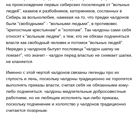
на происхождение первых сибирских поселенцев от "вольных
людей", казаков и разбойников, каторжников, сосланных в
Сибирь за вольнолюбие, намекая на то, что предки чалдонов
были "свободными" - "вольными людьми", в противовес
"крепостным крестьянам" и "холопам". Так чалдоны сами себя
относят к "вольным людям", к тем, кто не обязан подчиняться
власти как свободный человек и потомок "вольных людей".
Нередко у чалдонов бытует пословица "чалдон шапку не
ломает", что значит - чалдон перед властью не снимает шапки,
не кланяется.
Именно с этой чертой чалдонов связаны легенды про их
глупость и лень, поскольку чалдоны традиционно не торопятся
выполнять приказы власти, считая себя не обязанными кому-
либо подчиняться: чалдоны медлительные добросовестные
работники, но не любящие исполнять чьи-либо приказы,
поскольку подчинение и холопство у чалдонов традиционно
считается позорным.