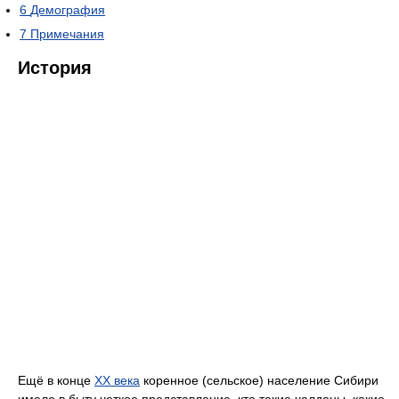
6
Демография
7
Примечания
История
Ещё в конце
XX века
коренное (сельское) население Сибири
имело в быту четкое представление, кто такие чалдоны, какие