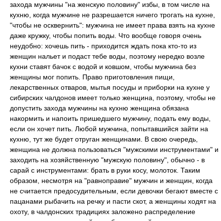
захода мужчины "на женскую половину" избы, в том числе на
кухню, когда мужчине не разрешается ничего трогать на кухне,
"чтобы не осквернить": мужчина не имеет права взять на кухне
даже кружку, чтобы попить воды. Что вообще говоря очень
неудобно: хочешь пить - приходится ждать пока кто-то из
женщин нальет и подаст тебе воды, поэтому нередко возле
кухни ставят бачок с водой и ковшом, чтобы мужчина без
женщины мог попить. Право приготовления пищи,
лекарственных отваров, мытья посуды и приборки на кухне у
сибирских чалдонов имеет только женщина, поэтому, чтобы не
допустить захода мужчины на кухню женщина обязана
накормить и напоить пришедшего мужчину, подать ему воды,
если он хочет пить. Любой мужчина, попытавшийся зайти на
кухню, тут же будет отруган женщинами. В свою очередь,
женщина не должна пользоваться "мужскими инструментами" и
заходить на хозяйственную "мужскую половину", обычно - в
сарай с инструментами: брать в руки косу, молоток. Таким
образом, несмотря на "равноправие" мужчин и женщин, когда
не считается предосудительным, если девочки бегают вместе с
пацанами рыбачить на речку и пасти скот, а женщины ходят на
охоту, в чалдонских традициях заложено распределение