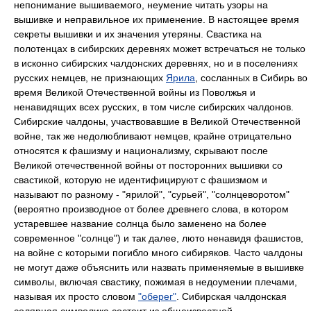
непонимание вышиваемого, неумение читать узоры на
вышивке и неправильное их применение. В настоящее время
секреты вышивки и их значения утеряны. Свастика на
полотенцах в сибирских деревнях может встречаться не только
в исконно сибирских чалдонских деревнях, но и в поселениях
русских немцев, не признающих
Ярила
, сосланных в Сибирь во
время Великой Отечественной войны из Поволжья и
ненавидящих всех русских, в том числе сибирских чалдонов.
Сибирские чалдоны, участвовавшие в Великой Отечественной
войне, так же недолюбливают немцев, крайне отрицательно
относятся к фашизму и национализму, скрывают после
Великой отечественной войны от посторонних вышивки со
свастикой, которую не идентифицируют с фашизмом и
называют по разному - "ярилой", "сурьей", "солнцеворотом"
(вероятно производное от более древнего слова, в котором
устаревшее название солнца было заменено на более
современное "солнце") и так далее, люто ненавидя фашистов,
на войне с которыми погибло много сибиряков. Часто чалдоны
не могут даже объяснить или назвать применяемые в вышивке
символы, включая свастику, пожимая в недоумении плечами,
называя их просто словом
"оберег"
. Сибирская чалдонская
солярная символика состоит из общеизвестной