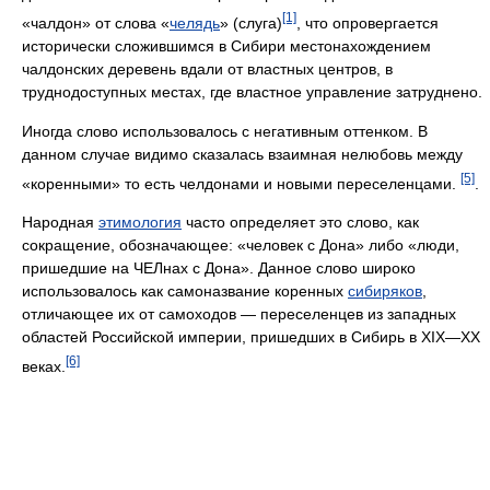
[1]
«чалдон» от слова «
челядь
» (слуга)
, что опровергается
исторически сложившимся в Сибири местонахождением
чалдонских деревень вдали от властных центров, в
труднодоступных местах, где властное управление затруднено.
Иногда слово использовалось с негативным оттенком. В
данном случае видимо сказалась взаимная нелюбовь между
[5]
«коренными» то есть челдонами и новыми переселенцами.
.
Народная
этимология
часто определяет это слово, как
сокращение, обозначающее: «человек с Дона» либо «люди,
пришедшие на ЧЕЛнах с Дона». Данное слово широко
использовалось как самоназвание коренных
сибиряков
,
отличающее их от самоходов — переселенцев из западных
областей Российской империи, пришедших в Сибирь в XIX—XX
[6]
веках.