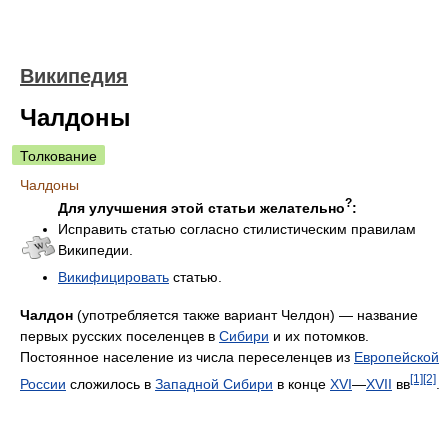
Википедия
Чалдоны
Толкование
Чалдоны
?
Для улучшения этой статьи желательно
:
Исправить статью согласно стилистическим правилам
Википедии.
Викифицировать
статью.
Чалдон
(употребляется также вариант Челдон) — название
первых русских поселенцев в
Сибири
и их потомков.
Постоянное население из числа переселенцев из
Европейской
[1]
[2]
России
сложилось в
Западной Сибири
в конце
XVI
—
XVII
вв
.