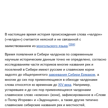
В настоящее время история происхождения слова «чалдон»
(«челдон») считается неясной и не связанной с
[3]
[4]
заимствованием из
монгольского языка
.
Время появления в Сибири чалдонов по современным
научным историческим данным точно не определено, согласно
исследованиям части историков многие названия рек и
поселений в Сибири имеют русские и славянские корни
задолго до общепринятого
завоевания Сибири Ермаком
, а
многие до сих пор применяющиеся в обиходе чалдонами
слова относятся ко временам до
XIV века
. Например,
устаревшее и до сих пор применяющееся чалдонами
славянское слово «комони» (кони), зафиксированное в «Слове
о Полку Игореве» и «Задонщине», а также другие типично
славянские сибирские названия рек и местностей,