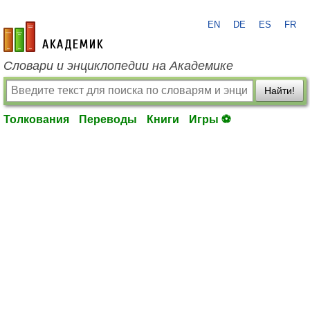
EN
DE
ES
FR
academic.ru
Словари и энциклопедии на Академике
Найти!
Толкования
Переводы
Книги
Игры ⚽