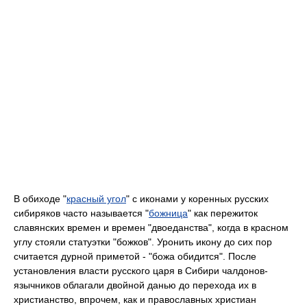
В обиходе "
красный угол
" с иконами у коренных русских
сибиряков часто называется "
божница
" как пережиток
славянских времен и времен "двоеданства", когда в красном
углу стояли статуэтки "божков". Уронить икону до сих пор
считается дурной приметой - "божа обидится". После
установления власти русского царя в Сибири чалдонов-
язычников облагали двойной данью до перехода их в
христианство, впрочем, как и православных христиан