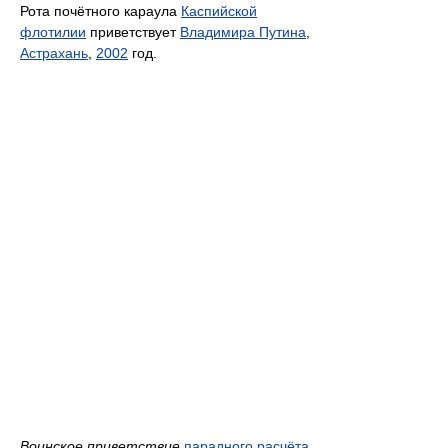
Рота почётного караула
Каспийской
флотилии
приветствует
Владимира Путина
,
Астрахань
,
2002
год.
Воинское приветствие
парадного расчёта