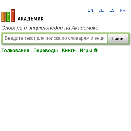
EN
DE
ES
FR
academic.ru
Словари и энциклопедии на Академике
Найти!
Толкования
Переводы
Книги
Игры ⚽