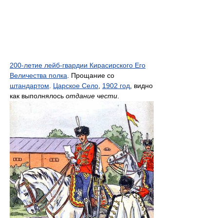
200-летие лейб-гвардии Кирасирского Его
Величества полка
. Прощание со
штандартом
.
Царское Село
,
1902 год
, видно
как выполнялось
отдание чести
.