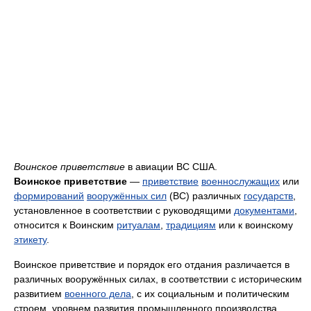
Воинское приветствие
в авиации ВС США.
Воинское приветствие
—
приветствие
военнослужащих
или
формирований
вооружённых сил
(ВС) различных
государств
,
установленное в соответствии с руководящими
документами
,
относится к Воинским
ритуалам
,
традициям
или к воинскому
этикету
.
Воинское приветствие и порядок его отдания различается в
различных вооружённых силах, в соответствии с историческим
развитием
военного дела
, с их социальным и политическим
строем, уровнем развития промышленного производства,