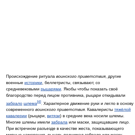
Происхождение ритуала
воинского приветствия
, другие
военные
историки
, беллетристы, связывают, со
средневековыми
рыцарями
. Якобы чтобы показать своё
благородство перед лицом противника, рыцари откидывали
[4]
забрало
шлема
. Характерное движение руки и легло в основу
современного
воинского приветствия
. Кавалеристы
тяжёлой
кавалерии
(рыцари,
витязи
) в средние века носили шлемы.
Многие шлемы имели
забрала
или маски, защищавшие лицо.
При встречном разъезде в качестве жеста, показывающего
мирные намерения, рыцарь поднимал забрало или маску.