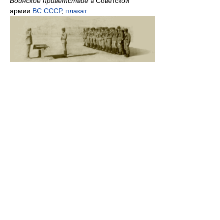
Воинское приветствие
в Советской
армии
ВС СССР
,
плакат
.