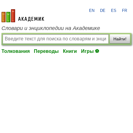
EN
DE
ES
FR
academic.ru
Словари и энциклопедии на Академике
Найти!
Толкования
Переводы
Книги
Игры ⚽