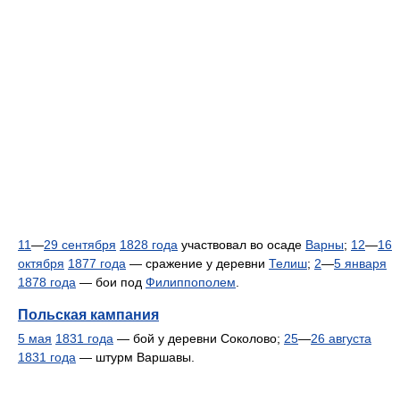
11
—
29 сентября
1828 года
участвовал во осаде
Варны
;
12
—
16
октября
1877 года
— сражение у деревни
Телиш
;
2
—
5 января
1878 года
— бои под
Филиппополем
.
Польская кампания
5 мая
1831 года
— бой у деревни Соколово;
25
—
26 августа
1831 года
— штурм Варшавы.