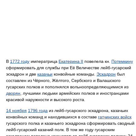
В
1772 году
императрица
Екатерина II
повелела кн.
Потемкину
сформировать для службы при Её Величестве лейб-гусарский
эскадрон и две
казачьи
конвойные команды.
Эскадрон
был
составлен из Чёрного, Жёлтого, Сербского и Валашского
гусарских полков и пополнялся вольноопределяющимися из
дворян
, лучшими людьми армейских полков и иностранцами
красивой наружности и высокого роста.
14 ноября
1796 года
из лейб-гусарского эскадрона, казачьих
конвойных команд и находившихся в составе
гатчинских войск
гусарского полка и казачьего эскадрона сформировать сводный
лейб-гусарский казачий полк. В том же году гусарским