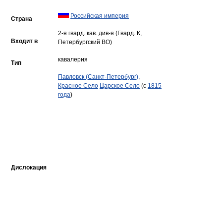
Российская империя
Страна
2-я гвард. кав. див-я (Гвард. К,
Входит в
Петербургский ВО)
кавалерия
Тип
Павловск (Санкт-Петербург)
,
Красное Село
Царское Село
(с
1815
года
)
Дислокация