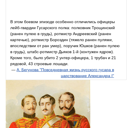
В этом боевом эпизоде особенно отличились офицеры
лейб-гвардии Гусарского полка: полковник Трощинский
(ранен пулею в грудь), ротмистр Андреевский (ранен
картечью), ротмистр Бороздин (тяжело ранен пулями,
впоследствии от ран умер), поручик Юшков (ранен пулею
в грудь), штабс-ротмистр Дьяков 1-й (контужен ядром).
Кроме того, было убито 2 унтер-офицера, 1 трубач и 21
рядовой, 43 строевые лошади.
—
А. Бегунова "Повседневная жизнь русского гусара в
царствование Александра I"