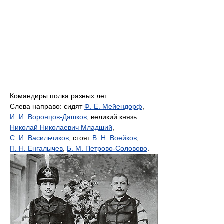
Командиры полка разных лет.
Слева направо: сидят
Ф. Е. Мейендорф
,
И. И. Воронцов-Дашков
, великий князь
Николай Николаевич Младший
,
С. И. Васильчиков
; стоят
В. Н. Воейков
,
П. Н. Енгалычев
,
Б. М. Петрово-Соловово
.