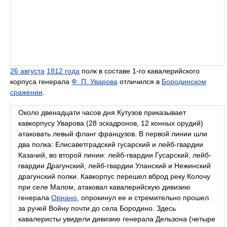
26 августа
1812 года
полк в составе 1-го кавалерийского
корпуса генерала
Ф. П. Уварова
отличился в
Бородинском
сражении
.
Около двенадцати часов дня Кутузов приказывает
кавкорпусу Уварова (28 эскадронов, 12 конных орудий)
атаковать левый фланг французов. В первой линии шли
два полка: Елисаветградский гусарский и лейб-гвардии
Казачий, во второй линии: лейб-гвардии Гусарский, лейб-
гвардии Драгунский, лейб-гвардии Уланский и Нежинский
драгунский полки. Кавкорпус перешел вброд реку Колочу
при селе Малом, атаковал кавалерийскую дивизию
генерала
Орнано
, опрокинул ее и стремительно прошел
за ручей Войну почти до села Бородино. Здесь
кавалеристы увидели дивизию генерала Дельзона (четыре