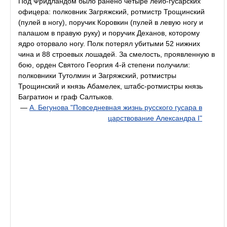
Под Фридландом было ранено четыре лейб-гусарских
офицера: полковник Загряжский, ротмистр Трощинский
(пулей в ногу), поручик Коровкин (пулей в левую ногу и
палашом в правую руку) и поручик Деханов, которому
ядро оторвало ногу. Полк потерял убитыми 52 нижних
чина и 88 строевых лошадей. За смелость, проявленную в
бою, орден Святого Георгия 4-й степени получили:
полковники Тутолмин и Загряжский, ротмистры
Трощинский и князь Абамелек, штабс-ротмистры князь
Багратион и граф Салтыков.
—
А. Бегунова "Повседневная жизнь русского гусара в
царствование Александра I"