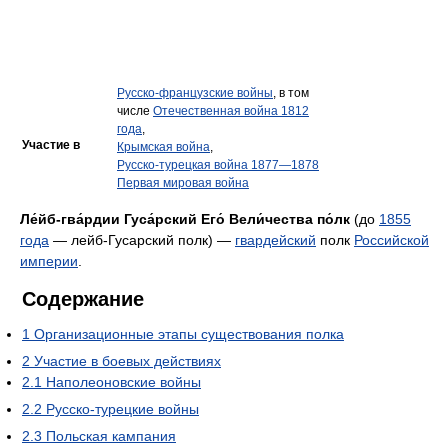
Русско-французские войны
, в том
числе
Отечественная война 1812
года
,
Участие в
Крымская война
,
Русско-турецкая война 1877—1878
Первая мировая война
Ле́йб-гва́рдии Гуса́рский Его́ Вели́чества по́лк
(до
1855
года
— лейб-Гусарский полк) —
гвардейский
полк
Российской
империи
.
Содержание
1
Организационные этапы существования полка
2
Участие в боевых действиях
2.1
Наполеоновские войны
2.2
Русско-турецкие войны
2.3
Польская кампания