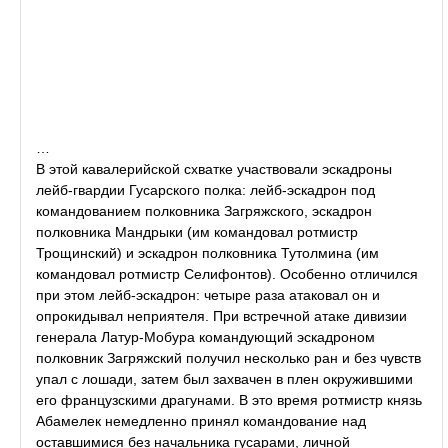
…
В этой кавалерийской схватке участвовали эскадроны
лейб-гвардии Гусарского полка: лейб-эскадрон под
командованием полковника Загряжского, эскадрон
полковника Мандрыки (им командовал ротмистр
Трощинский) и эскадрон полковника Тутолмина (им
командовал ротмистр Селифонтов). Особенно отличился
при этом лейб-эскадрон: четыре раза атаковал он и
опрокидывал неприятеля. При встречной атаке дивизии
генерала Латур-Мобура командующий эскадроном
полковник Загряжский получил несколько ран и без чувств
упал с лошади, затем был захвачен в плен окружившими
его французскими драгунами. В это время ротмистр князь
Абамелек немедленно принял командование над
оставшимися без начальника гусарами, личной