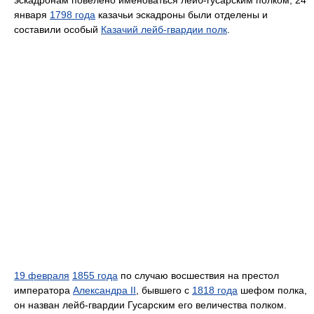
эскадронам повелено именоваться лейб-гусарским полком; 24
января
1798 года
казачьи эскадроны были отделены и
составили особый
Казачий лейб-гвардии полк
.
19 февраля
1855 года
по случаю восшествия на престол
императора
Александра II
, бывшего с
1818 года
шефом полка,
он назван лейб-гвардии Гусарским его величества полком.