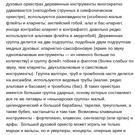
духовых оркестрах деревянные инструменты многократно
удваиваются (наподобие струнных в симфоническом
оркестре), используются разновидности (особенно малые
флейты и кларнеты, английский гобой, альт и бас-кларнет,
иногда контрабас-кларнет и контрафагот, довольно редко
используются альтовая флейта и амургобой). Деревянная
группа делится на две подгруппы, подобные двум подгруппам
медных духовых: кларнетно-саксофоновую (яркие по звуку
одноязычковые инструменты — их немного больше по
количеству) и группу флейт, гобоев и фаготов (более слабых по
звуку, чем кларнеты, двухъязычковые и свистковые
инструменты). Группа валторн, труб и тромбонов часто делится
на ансамбли, используются видовые трубы (малая, редко
альтовая и басовая) и тромбоны (бас). В таких оркестрах
имеется большая группа ударных, основу которых составляют
все те же литавры и «янычарская группа» малый,
цилиндрический и большой барабаны, тарелки, треугольник, а
также бубен, кастаньеты и там-там. Возможны клавишные
инструменты - фортепиано, клавесин, синтезатор (или орган) и
арфы . Большой духовой оркестр может играть не только
марши и вальсы, но и увертюры, концерты, оперные арии и