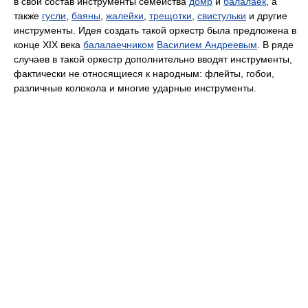
в свой состав инструменты семейства
домр
и
балалаек
, а
также
гусли
,
баяны
,
жалейки
,
трещотки
,
свистульки
и другие
инструменты. Идея создать такой оркестр была предложена в
конце XIX века
балалаечником
Василием Андреевым
. В ряде
случаев в такой оркестр дополнительно вводят инструменты,
фактически не относящиеся к народным: флейты, гобои,
различные колокола и многие ударные инструменты.