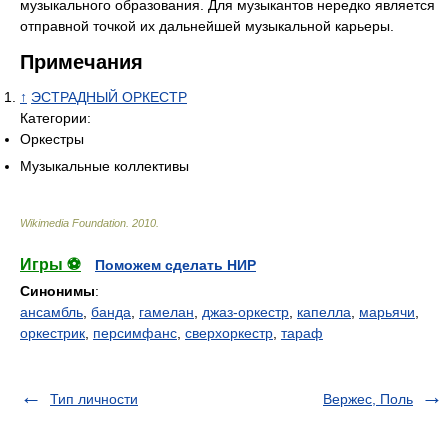
музыкального образования. Для музыкантов нередко является
отправной точкой их дальнейшей музыкальной карьеры.
Примечания
↑
ЭСТРАДНЫЙ ОРКЕСТР
Категории:
Оркестры
Музыкальные коллективы
Wikimedia Foundation
.
2010
.
Игры ⚽
Поможем сделать НИР
Синонимы
:
ансамбль
,
банда
,
гамелан
,
джаз-оркестр
,
капелла
,
марьячи
,
оркестрик
,
персимфанс
,
сверхоркестр
,
тараф
Тип личности
Вержес, Поль