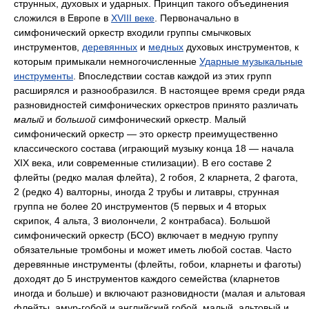
струнных, духовых и ударных. Принцип такого объединения
сложился в Европе в
XVIII веке
. Первоначально в
симфонический оркестр входили группы смычковых
инструментов,
деревянных
и
медных
духовых инструментов, к
которым примыкали немногочисленные
Ударные музыкальные
инструменты
. Впоследствии состав каждой из этих групп
расширялся и разнообразился. В настоящее время среди ряда
разновидностей симфонических оркестров принято различать
малый
и
большой
симфонический оркестр. Малый
симфонический оркестр — это оркестр преимущественно
классического состава (играющий музыку конца 18 — начала
XIX века, или современные стилизации). В его составе 2
флейты (редко малая флейта), 2 гобоя, 2 кларнета, 2 фагота,
2 (редко 4) валторны, иногда 2 трубы и литавры, струнная
группа не более 20 инструментов (5 первых и 4 вторых
скрипок, 4 альта, 3 виолончели, 2 контрабаса). Большой
симфонический оркестр (БСО) включает в медную группу
обязательные тромбоны и может иметь любой состав. Часто
деревянные инструменты (флейты, гобои, кларнеты и фаготы)
доходят до 5 инструментов каждого семейства (кларнетов
иногда и больше) и включают разновидности (малая и альтовая
флейты, амур-гобой и английский гобой, малый, альтовый и