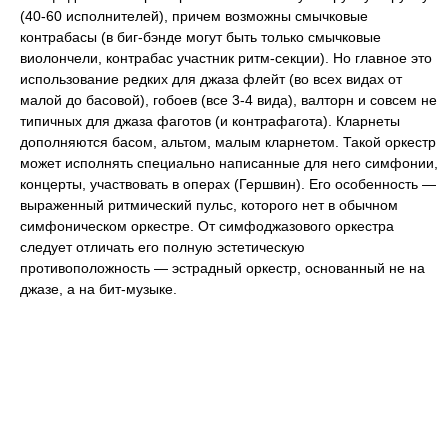
(40-60 исполнителей), причем возможны смычковые
контрабасы (в биг-бэнде могут быть только смычковые
виолончели, контрабас участник ритм-секции). Но главное это
использование редких для джаза флейт (во всех видах от
малой до басовой), гобоев (все 3-4 вида), валторн и совсем не
типичных для джаза фаготов (и контрафагота). Кларнеты
дополняются басом, альтом, малым кларнетом. Такой оркестр
может исполнять специально написанные для него симфонии,
концерты, участвовать в операх (Гершвин). Его особенность —
выраженный ритмический пульс, которого нет в обычном
симфоническом оркестре. От симфоджазового оркестра
следует отличать его полную эстетическую
противоположность — эстрадный оркестр, основанный не на
джазе, а на бит-музыке.