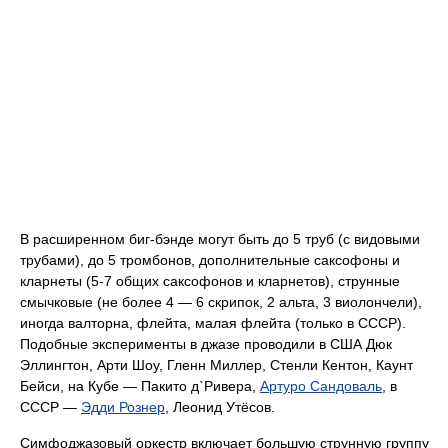
В расширенном биг-бэнде могут быть до 5 труб (с видовыми
трубами), до 5 тромбонов, дополнительные саксофоны и
кларнеты (5-7 общих саксофонов и кларнетов), струнные
смычковые (не более 4 — 6 скрипок, 2 альта, 3 виолончели),
иногда валторна, флейта, малая флейта (только в СССР).
Подобные эксперименты в джазе проводили в США Дюк
Эллингтон, Арти Шоу, Гленн Миллер, Стенли Кентон, Каунт
Бейси, на Кубе — Пакито д`Ривера,
Артуро Сандоваль
, в
СССР —
Эдди Рознер
, Леонид Утёсов.
Симфоджазовый оркестр включает большую струнную группу