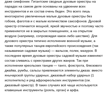
даже симфонии. Гигантские сводные духовые оркестры на
парадах на самом деле основаны на удвоении всех
инструментов и их состав очень беден. Это всего лишь
многократно увеличенные малые духовые оркестры без
гобоев, фаготов и с малым количеством саксофонов. Духовой
оркестр отличается мощной, яркой звучностью и поэтому часто
применяется не в закрытых помещениях, а на открытом
воздухе (например, сопровождая какое-либо шествие). Для
духового оркестра типично исполнение военной музыки, а
также популярных танцев европейского происхождения (так
называемая садовая музыка) — вальсов, полек, мазурок. В
последнее время духовые оркестры садовой музыки изменяют
состав сливаясь с оркестрами других жанров. Так при
исполнении креольских танцев — танго, фокстрота, блюзового
джайва, румбы, сальсы привлекаются элементы джаза: вместо
янычарской группы ударных, джазовый набор ударных (1
исполнитель) и ряд афрокреольских инструментов (см.
джазовый оркестр). В таких случаях всё чаще используются
клавишные инструменты (рояль, орган) и арфа.