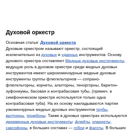
Духовой оркестр
Основная статья:
Духовой оркестр
Духовым оркестром называют оркестр, состоящий
исключительно из
духовых
и
ударных
инструментов. Основу
духового оркестра составляют
Медные духовые инструменты
,
ведущую роль в духовом оркестре среди медных духовых
инструментов имеют широкомензурные медные духовые
инструменты группы флюгельгорнов — сопрано-
флюгельгорны, корнеты, альтгорны, теноргорны, баритон-
эуфониумы, басовая и контрабасовая тубы, (примеч. в
симфоническом оркестре используется только одна
контрабасовая туба). На их основу накладываются партии
узкомензурных медных духовых инструментов
трубы
,
валторны
,
тромбоны
. Также в духовых оркестрах используются
деревянные духовые инструменты
:
флейты
,
кларнеты
,
саксофоны
, в больших составах —
гобои
и
фаготы
. В больших