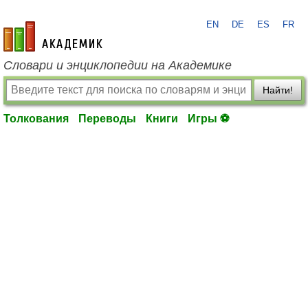
EN
DE
ES
FR
academic.ru
Словари и энциклопедии на Академике
Найти!
Толкования
Переводы
Книги
Игры ⚽