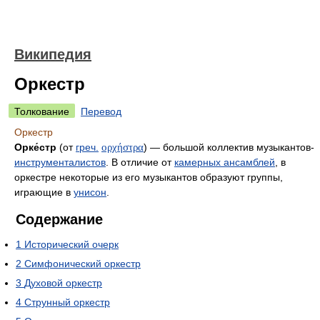
Википедия
Оркестр
Толкование
Перевод
Оркестр
Орке́стр
(от
греч.
ορχήστρα
) — большой коллектив музыкантов-
инструменталистов
. В отличие от
камерных ансамблей
, в
оркестре некоторые из его музыкантов образуют группы,
играющие в
унисон
.
Содержание
1
Исторический очерк
2
Симфонический оркестр
3
Духовой оркестр
4
Струнный оркестр