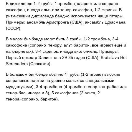
В диксиленде 1-2 трубы, 1 тромбон, кларнет или сопрано-
саксофон, иногда альт- или тенор-саксофон, 1-2 скрипки. В
ритм-секции диксиленда банджо используется чаще гитары.
Примеры: ансамбль Армстронга (США), ансамбль Цфасмана
(СССР).
В малом биг-бэнде могут быть 3 трубы, 1-2 тромбона, 3-4
саксофона (сопрано=тенору, альт, баритон, все играют ещё и
на кларнетах), 3-4 скрипок, иногда виолончель. Примеры:
Первый оркестр Эллингтона 29-35 годов (США), Bratislava Hot
Serenaders (Словакия).
В большом биг-бэнде обычно 4 трубы (1-2 играют высокие
сопрановые партии на уровне малых со специальными
мундштуками), 3-4 тромбона (4 тромбон тенор-контрабас или
тенор-бас, иногда и 3), 5 саксофонов (2 альта, 2
тенора=сопрано, баритон).