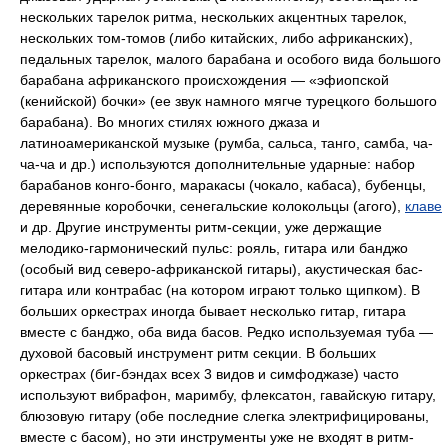
нескольких тарелок ритма, нескольких акцентных тарелок,
нескольких том-томов (либо китайских, либо африканских),
педальных тарелок, малого барабана и особого вида большого
барабана африканского происхождения — «эфиопской
(кенийской) бочки» (ее звук намного мягче турецкого большого
барабана). Во многих стилях южного джаза и
латиноамериканской музыке (румба, сальса, танго, самба, ча-
ча-ча и др.) используются дополнительные ударные: набор
барабанов конго-бонго, маракасы (чокало, кабаса), бубенцы,
деревянные коробочки, сенегальские колокольцы (агого),
клаве
и др. Другие инструменты ритм-секции, уже держащие
мелодико-гармонический пульс: рояль, гитара или банджо
(особый вид северо-африканской гитары), акустическая бас-
гитара или контрабас (на котором играют только щипком). В
больших оркестрах иногда бывает несколько гитар, гитара
вместе с банджо, оба вида басов. Редко используемая туба —
духовой басовый инструмент ритм секции. В больших
оркестрах (биг-бэндах всех 3 видов и симфоджазе) часто
используют вибрафон, маримбу, флексатон, гавайскую гитару,
блюзовую гитару (обе последние слегка электрифицированы,
вместе с басом), но эти инструменты уже не входят в ритм-